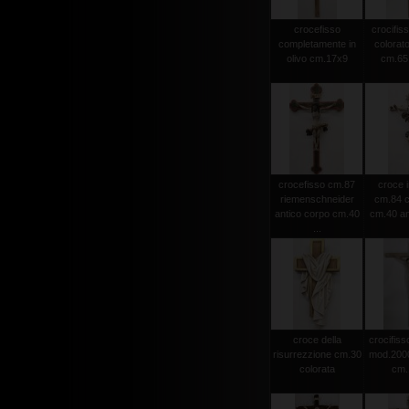
crocefisso
crocifiss
completamente in
colorato
olivo cm.17x9
cm.65 
crocefisso cm.87
croce i
riemenschneider
cm.84 c
antico corpo cm.40
cm.40 an
...
croce della
crocifisso
risurrezzione cm.30
mod.2000 
colorata
cm.1