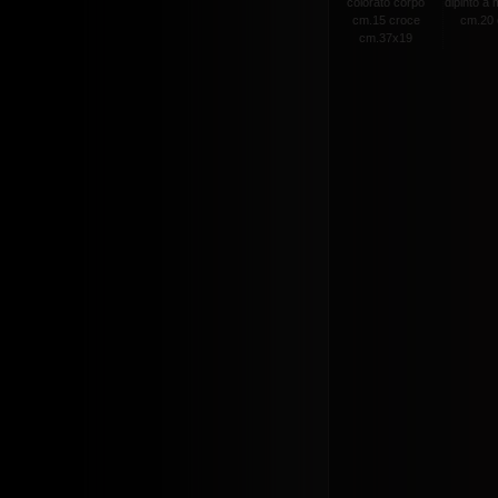
colorato corpo
dipinto a
cm.15 croce
cm.20 c
cm.37x19