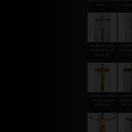
tiglio cm.60x120 (fine
antichizz
serie ...
corpo 
crocifisso scolpito
crocefiss
corpo cm.30 nat.
due tonat
cm.65x36
cm.2
crocefisso scolpito
crocefis
colorato a mano
antichiz
cm.30x16
cm.75 c