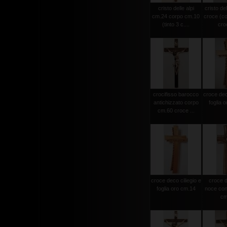
cristo delle alpi
cristo del
cm.24 corpo cm.10
croce (c
(tinto 3 c....
croc
crocifisso barocco
croce deco
antichizzato corpo
foglia 
cm.60 croce ...
croce deco ciliegio e
croce d
foglia oro cm.14
noce con 
cm