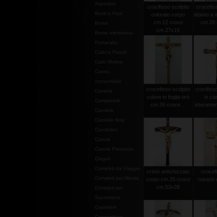
Aspersori
crocifisso scolpito
crocefiss
Bordi e Pizzi
colorato corpo
dipinto a
cm.12 croce
cm.20 c
Borse
cm.27x15
Borse elemosina-
Portacalici
Calici e Pissidi
Calici Molina
Camici
consumabili
crocefisso scolpito
crocifiss
Camicie
colore in foglia oro
in ca
Campanelli
cm.36 croce ...
interamen
Candele
Candele finte
Candelieri
Casule
Casule Pietrobon
Cingoli
Completi da Viaggio
cristo antichizzato
crocef
Completi per Messa
corpo cm.25 croce
rosario 
cm.53x28
Completi per
Sacramenti
Copertine
Copriamboni