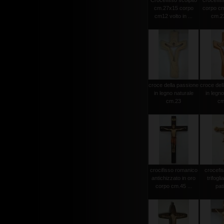
Crocefisso scolpito
crocefiss
cm.27x15 corpo
corpo cm
cm12 volto in ...
cm.23
croce della passione
croce del
in legno naturale
in legno
cm.23
cm
crocifisso romanico
crocefi
antichizzato in oro
trifogli
corpo cm.45 ...
pat