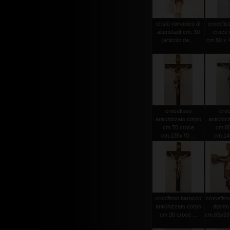
cristo romanico di
crocefiss
altenstadt cm. 30
croce 
(articolo da ...
cm.80 x 4
crocefisso
croc
antichizzato corpo
antichiz
cm.70 croce
cm.80
cm.135x70 ...
cm.145
crocifisso barocco
crocefiss
antichizzato corpo
dipint
cm.30 croce ...
cm.65x53 (