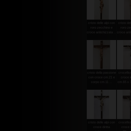
cristo delle alpi con
cristo del
roro zecchino e
roro ze
croce antichizzata ...
croce anti
cristo della passione
crocefiss
con croce cm.21 e
croce i
corpo cm.11 ...
cm.65 x 3
cristo delle alpi con
crocefiss
croce diritta
croce 