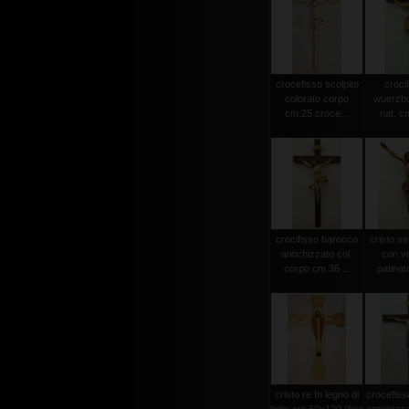
crocefisso scolpito
crocif
colorato corpo
wuerzbu
cm.25 croce...
nat. c
crocifisso barocco
cristo s
antichizzato col.
con vo
corpo cm.36 ...
patinat
cristo re In legno di
crocefiss