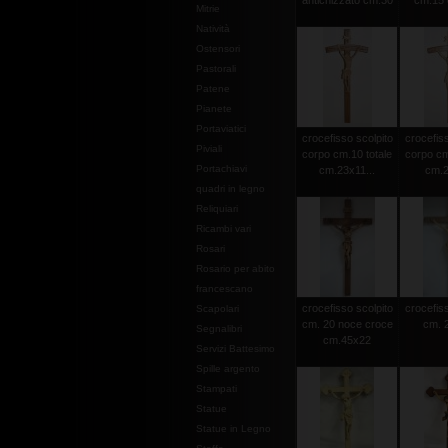
antichizzato cm.30
cm.15 c
Mitrie
Natività
Ostensori
Pastorali
Patene
Pianete
Portaviatici
crocefisso scolpito
crocefiss
Piviali
corpo cm.10 totale
corpo cm
Portachiavi
cm.23x11...
cm.2
quadri in legno
Reliquiari
Ricambi vari
Rosari
Rosario per abito
francescano
crocefisso scolpito
crocefiss
Scapolari
cm. 20 noce croce
cm. 2
Segnalibri
cm.45x22
Servizi Battesimo
Spille argento
Stampati
Statue
Statue in Legno