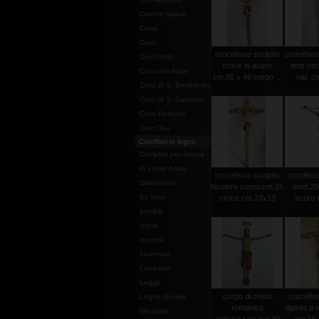
Corone statue
Cotte
Croci
crocefisso scolpito
crocefisso
Croci Astili
croce in acero
tinte co
Croci con base
cm.85 x 46 corpo ...
nat. c
Croci di S. Benedetto
Croci di S. Damiano
Croci Pettorali
Croci Tau
Crocifissi in legno
Completi per messa
in punto Assisi
crocefisso scolpito
crocifisso
Dalmatiche
bicolore corpo cm.15
mod.20
Ex Voto
croce cm.37x19
scuro c
gemelli
Icone
Incensi
Incensieri
Lampade
Leggii
corpo di cristo
crocefiss
Legno di olivo
romanico
dipinto a
Medaglie