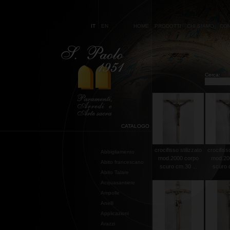
IT
EN
HOME
PRODOTTI
CHI SIAMO
CON
Cerca:
CATALOGO
crocifisso stilizzato
crocifisso
Abbigliamento
mod.2000 corpo
mod.20
Abito francescano
scuro cm.30 ...
scuro c
Abito Talare
Acquasantiere
Ampolle
Anelli
Applicazioni
Arazzi