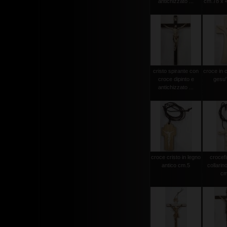
antichizzato ...
cm.78 x 4
cristo spirante con
croce in 
croce dipinto e
gesu'
antichizzato ...
croce cristo in legno
crocef
antico cm.5
collarin
cm