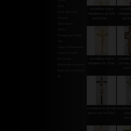
Stoffe
Stole
crocefisso croce
crocefi
Stole diaconali
trifogliata in un solo
trifogliat
Tronetti
pezzo nat. ...
pezzo 
Tabernacoli
Teche
Tovaglia per altare
Vasi
valige celebrazione
vasetti oli Santi
crocefisso croce
crocefisso
Via Crucis
trifogliata cm. 9 nat.
un solo 
Mattonella ceramica
cm.2
Essenze e profumi e
oli
crocefisso in un solo
crocefisso
pezzo col. cm.16x7
pezz
cm.1