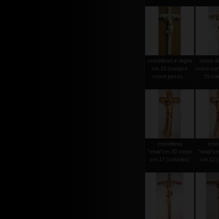
crocefisso in legno
corpo di
cm.10 (corpo e
croce cur
croce pezzo...
15 colo
crocefisso
croc
"sinai"cm.30 corpo
"sinai"c
cm.17 (colorato)
cm.12 (