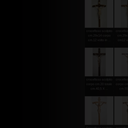
crocefisso scolpito
crocefiss
cm.29x14 corpo
cm.29x
cm.12 volto in ...
cm12 vol
crocefisso scolpito
crocefiss
corpo cm.20 totale
corpo cm
cm.40,5 X ...
cm.55 