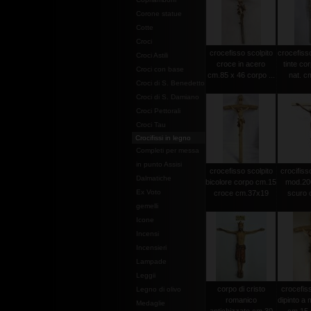
Corone statue
Cotte
Croci
crocefisso scolpito
crocefisso
Croci Astili
croce in acero
tinte co
Croci con base
cm.85 x 46 corpo ...
nat. c
Croci di S. Benedetto
Croci di S. Damiano
Croci Pettorali
Croci Tau
Crocifissi in legno
Completi per messa
in punto Assisi
crocefisso scolpito
crocifisso
Dalmatiche
bicolore corpo cm.15
mod.20
Ex Voto
croce cm.37x19
scuro c
gemelli
Icone
Incensi
Incensieri
Lampade
Leggii
corpo di cristo
crocefiss
Legno di olivo
romanico
dipinto a
Medaglie