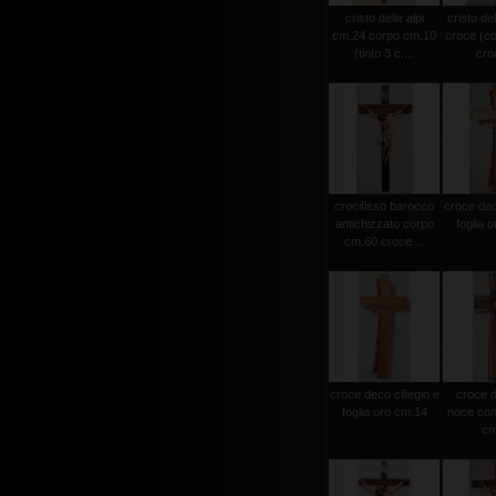
cristo delle alpi
cristo del
cm.24 corpo cm.10
croce (c
(tinto 3 c....
croc
crocifisso barocco
croce deco
antichizzato corpo
foglia 
cm.60 croce ...
croce deco ciliegio e
croce d
foglia oro cm.14
noce con 
cm