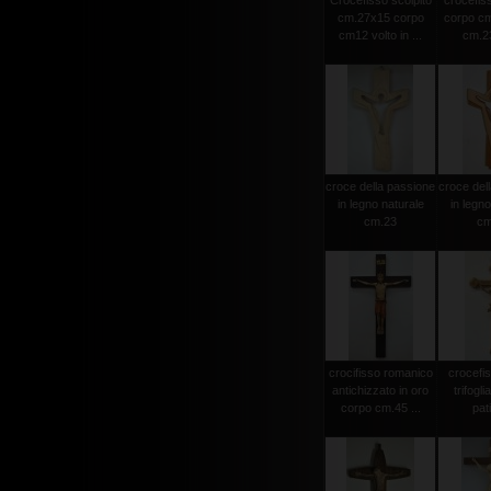
Crocefisso scolpito
crocefiss
cm.27x15 corpo
corpo cm
cm12 volto in ...
cm.23
croce della passione
croce del
in legno naturale
in legno
cm.23
cm
crocifisso romanico
crocefi
antichizzato in oro
trifogli
corpo cm.45 ...
pat