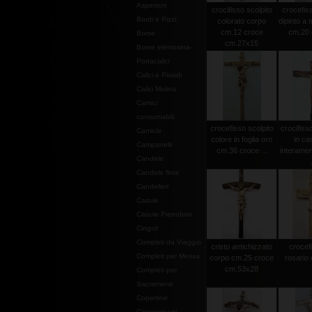
Aspersori
crocifisso scolpito
crocefiss
Bordi e Pizzi
colorato corpo
dipinto a
cm.12 croce
cm.20 c
Borse
cm.27x15
Borse elemosina-
Portacalici
Calici e Pissidi
Calici Molina
Camici
consumabili
crocefisso scolpito
crocifiss
Camicie
colore in foglia oro
in ca
Campanelli
cm.36 croce ...
interamen
Candele
Candele finte
Candelieri
Casule
Casule Pietrobon
Cingoli
Completi da Viaggio
cristo antichizzato
crocef
Completi per Messa
corpo cm.25 croce
rosario 
cm.53x28
Completi per
Sacramenti
Copertine
Copriamboni