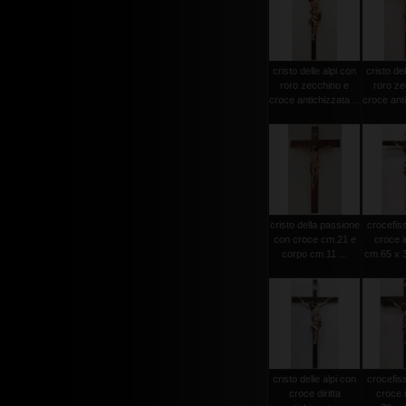
cristo delle alpi con
cristo del
roro zecchino e
roro ze
croce antichizzata ...
croce anti
cristo della passione
crocefiss
con croce cm.21 e
croce i
corpo cm.11 ...
cm.65 x 3
cristo delle alpi con
crocefiss
croce diritta
croce 