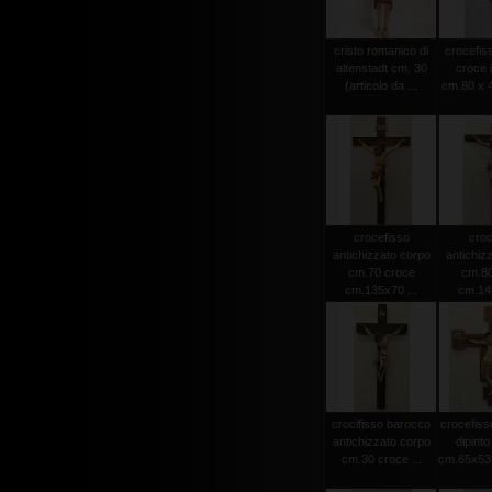
cristo romanico di
crocefiss
altenstadt cm. 30
croce 
(articolo da ...
cm.80 x 4
crocefisso
croc
antichizzato corpo
antichiz
cm.70 croce
cm.80
cm.135x70 ...
cm.145
crocifisso barocco
crocefiss
antichizzato corpo
dipint
cm.30 croce ...
cm.65x53 (