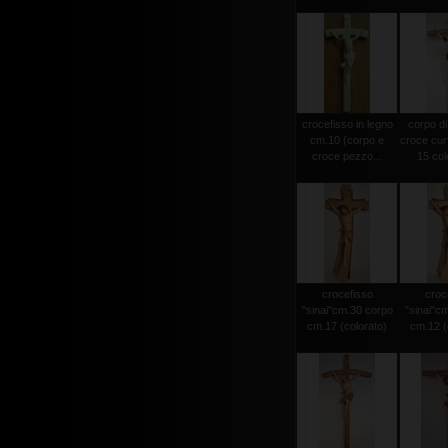
crocefisso in legno
corpo di
cm.10 (corpo e
croce cur
croce pezzo...
15 colo
crocefisso
croc
"sinai"cm.30 corpo
"sinai"c
cm.17 (colorato)
cm.12 (