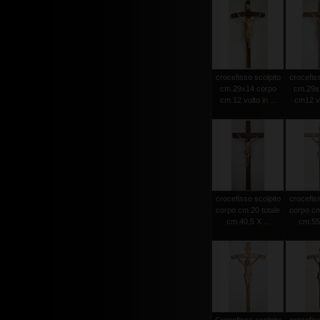
crocefisso scolpito
crocefiss
cm.29x14 corpo
cm.29x
cm.12 volto in ...
cm12 vol
crocefisso scolpito
crocefiss
corpo cm.20 totale
corpo cm
cm.40,5 X ...
cm.55 