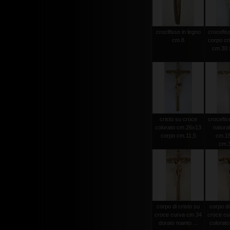
crocifisso in legno
crocefiss
cm.8
corpo cm
cm.30 x
cristo su croce
crocefiss
colorato cm.26x13
natura
corpo cm.11,5
cm.15
cm.
corpo di cristo su
corpo di
croce curva cm.34
croce cu
dorato manto ...
colorato