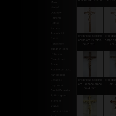
antichizzato cm.30
cm.15 c
Mitrie
Natività
Ostensori
Pastorali
Patene
Pianete
Portaviatici
crocefisso scolpito
crocefiss
Piviali
corpo cm.10 totale
corpo cm
Portachiavi
cm.23x11...
cm.2
quadri in legno
Reliquiari
Ricambi vari
Rosari
Rosario per abito
francescano
crocefisso scolpito
crocefiss
Scapolari
cm. 20 noce croce
cm. 2
Segnalibri
cm.45x22
Servizi Battesimo
Spille argento
Stampati
Statue
Statue in Legno