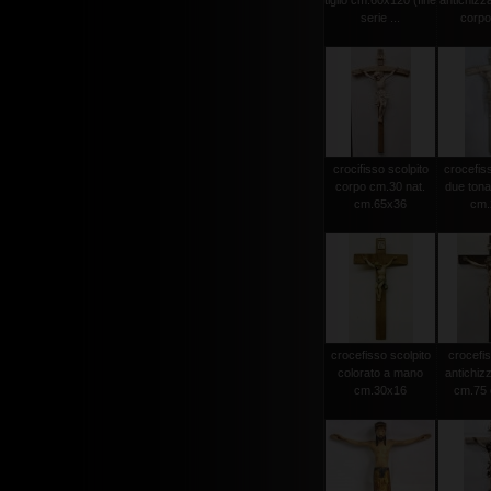
tiglio cm.60x120 (fine
antichizz
serie ...
corpo 
crocifisso scolpito
crocefiss
corpo cm.30 nat.
due tonat
cm.65x36
cm.2
crocefisso scolpito
crocefis
colorato a mano
antichiz
cm.30x16
cm.75 c