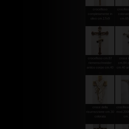
crocefisso
crocifiss
completamente in
colorato
olivo cm.17x9
cm.65 
crocefisso cm.87
croce i
riemenschneider
cm.84 c
antico corpo cm.40
cm.40 an
...
croce della
crocifisso
risurrezzione cm.30
mod.2000 
colorata
cm.1