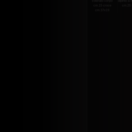
colorato corpo
dipinto a
cm.15 croce
cm.20 c
cm.37x19