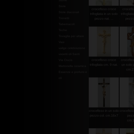
Stoffe
Stole
crocefisso croce
crocefi
Stole diaconali
trifogliata in un solo
trifogliat
Tronetti
pezzo nat. ...
pezzo 
Tabernacoli
Teche
Tovaglia per altare
Vasi
valige celebrazione
vasetti oli Santi
crocefisso croce
crocefisso
Via Crucis
trifogliata cm. 9 nat.
un solo 
Mattonella ceramica
cm.2
Essenze e profumi e
oli
crocefisso in un solo
crocefisso
pezzo col. cm.16x7
pezz
cm.1