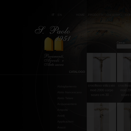
IT
EN
HOME
PRODOTTI
CHI SIAMO
CON
Cerca:
CATALOGO
crocifisso stilizzato
crocifisso
Abbigliamento
mod.2000 corpo
mod.20
Abito francescano
scuro cm.30 ...
scuro c
Abito Talare
Acquasantiere
Ampolle
Anelli
Applicazioni
Arazzi