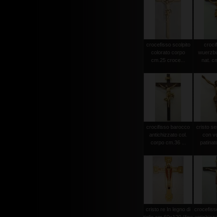
crocefisso scolpito
crocif
colorato corpo
wuerzbu
cm.25 croce...
nat. c
crocifisso barocco
cristo s
antichizzato col.
con vo
corpo cm.36 ...
patinat
cristo re In legno di
crocefiss