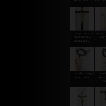
antichizzato ...
cm.78 x 4
cristo spirante con
croce in 
croce dipinto e
gesu'
antichizzato ...
croce cristo in legno
crocef
antico cm.5
collarin
cm