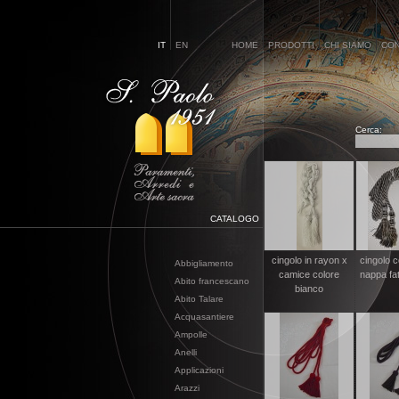
IT
EN
HOME
PRODOTTI
CHI SIAMO
CON
Cerca:
CATALOGO
cingolo in rayon x
cingolo c
Abbigliamento
camice colore
nappa fa
Abito francescano
bianco
Abito Talare
Acquasantiere
Ampolle
Anelli
Applicazioni
Arazzi