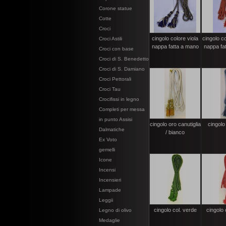
Corone statue
Cotte
Croci
cingolo colore viola
cingolo c
Croci Astili
nappa fatta a mano
nappa fa
Croci con base
Croci di S. Benedetto
Croci di S. Damiano
Croci Pettorali
Croci Tau
Crocifissi in legno
Completi per messa
in punto Assisi
cingolo oro canutiglia
cingolo
Dalmatiche
/ bianco
Ex Voto
gemelli
Icone
Incensi
Incensieri
Lampade
Leggii
cingolo col. verde
cingolo 
Legno di olivo
Medaglie