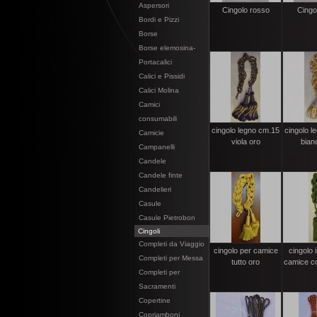
Aspersori
Cingolo rosso
Cingol
Bordi e Pizzi
Borse
Borse elemosina-
Portacalici
Calici e Pissidi
Calici Molina
Camici
consumabili
cingolo legno cm.15
cingolo l
Camicie
viola oro
bian
Campanelli
Candele
Candele finte
Candelieri
Casule
Casule Pietrobon
Cingoli
Completi da Viaggio
cingolo per camice
cingolo 
Completi per Messa
tutto oro
camice co
Completi per
Sacramenti
Copertine
Copriamboni