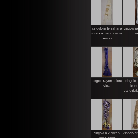
cingolo in terital lana
cingolo r
sfilata a mano colore
bi
avorio
cingolo rayon colore
cingolo a
viola
legno
canuttigli
cingolo a 2 fiocchi
cingolo or