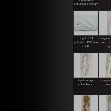
legno piatto
canuttiglia + operato
...
cingolo 55%
cingolo in
poliestere 45% lana
sfilato a 
m.4,00
gr
cingolo in rayon
cingolo
colore bianco
color