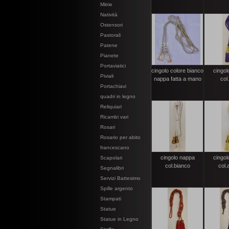
Mitrie
Natività
Ostensori
Pastorali
Patene
Pianete
Portaviatici
cingolo colore bianco
cingol
Piviali
nappa fatta a mano
col.
Portachiavi
quadri in legno
Reliquiari
Ricambi vari
Rosari
Rosario per abito
francescano
cingolo nappa
cingol
Scapolari
col.bianco
col.
Segnalibri
Servizi Battesimo
Spille argento
Stampati
Statue
Statue in Legno