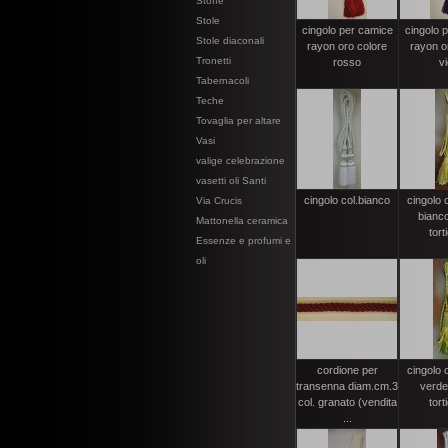
Stoffe
Stole
cingolo per camice
cingolo 
Stole diaconali
rayon oro colore
rayon o
Tronetti
rosso
vi
Tabernacoli
Teche
Tovaglia per altare
Vasi
valige celebrazione
vasetti oli Santi
cingolo col.bianco
cingolo 
Via Crucis
bianc
Mattonella ceramica
tort
Essenze e profumi e
oli
cordione per
cingolo 
transenna diam.cm.3
verde
col. granato (vendita
tort
...