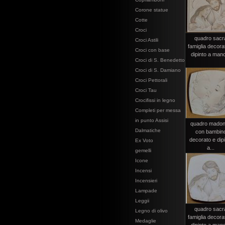
Corone statue
Cotte
Croci
quadro sacr
Croci Astili
famiglia decora
Croci con base
dipinto a mano
Croci di S. Benedetto
Croci di S. Damiano
Croci Pettorali
Croci Tau
Crocifissi in legno
Completi per messa
in punto Assisi
quadro mado
Dalmatiche
con bambin
decorato e dip
Ex Voto
a...
gemelli
Icone
Incensi
Incensieri
Lampade
Leggii
quadro sacr
Legno di olivo
famiglia decora
Medaglie