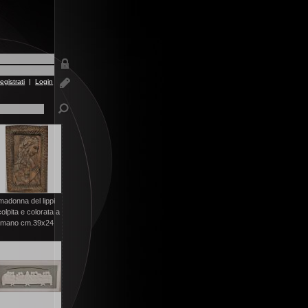
egistrati
|
Login
madonna del lippi
olpita e colorata a
mano cm.39x24