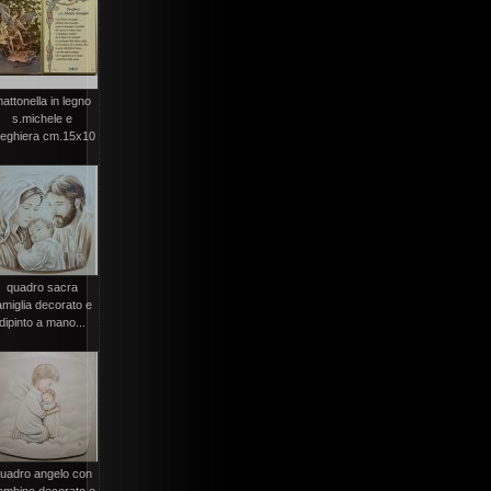
attonella in legno
s.michele e
reghiera cm.15x10
quadro sacra
amiglia decorato e
dipinto a mano...
uadro angelo con