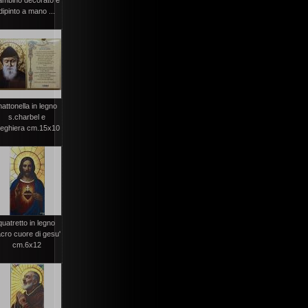
ambino decorato e
dipinto a mano ...
attonella in legno
s.charbel e
reghiera cm.15x10
quatretto in legno
cro cuore di gesu'
cm.6x12