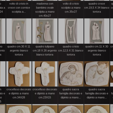
o
volto di cristo in
madonna con
volto di cristo
quadro croce
q
ata a
croce con cornice
bambino ovale
scolpito a mano
cm.19,5 X 34 bianco
c
24
scolpita a...
scolpita a mano
cm.35x27
tortora
cm.40x27
no
quadro cm.30 X 11
quadro tulipano
quadro cristo
quadro cm.11 X 30
c
ento
argento bianco
cm.18 X 26 argento
cm.12,5 X 31 bianco
argento bianco
ra
tortora
bianco tortora
tortora
tortora
n
crocefisso decorato
crocefisso decorato
quadro sacra
quadro sacra
to e
e dipinto a mano
e dipinto a mano
famiglia decorato e
famiglia decorato e
f
no
cm.34X28
cm.23X15
dipinto a mano...
dipinto a mano...
5