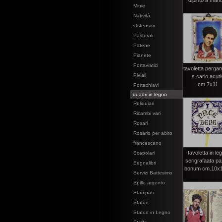
dipinto a mano
Mitrie
Natività
Ostensori
Pastorali
Patene
Pianete
Portaviatici
tavoletta perg
Piviali
s.carlo acuti
cm.7x11
Portachiavi
quadri in legno
Reliquiari
Ricambi vari
Rosari
Rosario per abito
francescano
tavoletta in le
Scapolari
serigrafaata pa
Segnalibri
bonum cm.10x10
Servizi Battesimo
Spille argento
Stampati
Statue
Statue in Legno