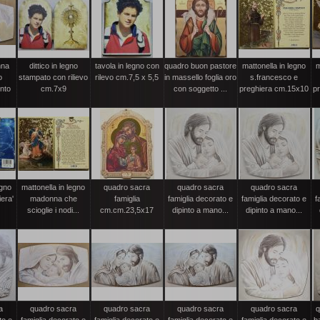
nna
dittico in legno
tavola in legno con
quadro buon pastore
mattonella in legno
m
o
stampato con rilievo
rilevo cm.7,5 x 5,5
in massello foglia oro
s.francesco e
into
cm.7x9
con soggetto ...
preghiera cm.15x10
p
egno
mattonella in legno
quadro sacra
quadro sacra
quadro sacra
iera'
madonna che
famiglia
famiglia decorato e
famiglia decorato e
f
scioglie i nodi...
cm.cm.23,5x17
dipinto a mano...
dipinto a mano...
a
quadro sacra
quadro sacra
quadro sacra
quadro sacra
q