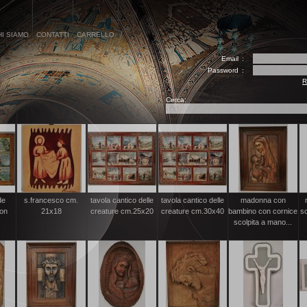
HI SIAMO
CONTATTI
CARRELLO
Email
:
Password
:
R
Cerca:
de
s.francesco cm.
tavola cantico delle
tavola cantico delle
madonna con
con
21x18
creature cm.25x20
creature cm.30x40
bambino con cornice
sc
scolpita a mano...