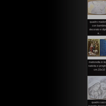
quadro mado
con bambin
decorato e dip
a...
mattonella in l
nativita e pregh
cm.15x10
quadro sacr