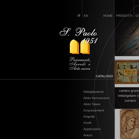
IT
EN
HOME
PRODOTTI
C
CATALOGO
cantico gran
Abbigliamento
rettangolare 
Abito francescano
cornice
Abito Talare
Acquasantiere
Ampolle
Anelli
Applicazioni
Arazzi