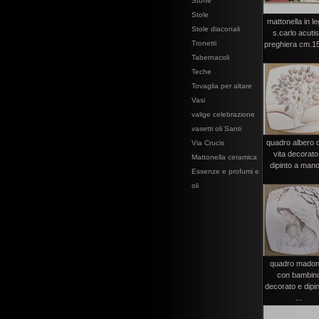
Stoffe
Stole
mattonella in l
Stole diaconali
s.carlo acutis
Tronetti
preghiera cm.1
Tabernacoli
Teche
Tovaglia per altare
Vasi
valige celebrazione
vasetti oli Santi
quadro albero d
Via Crucis
vita decorato
Mattonella ceramica
dipinto a mano 
Essenze e profumi e
oli
quadro mado
con bambin
decorato e dipi
...