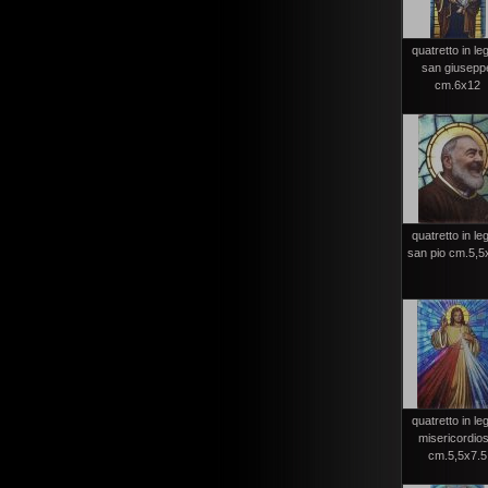
quatretto in le
san giusepp
cm.6x12
quatretto in le
san pio cm.5,5
quatretto in le
misericordio
cm.5,5x7.5