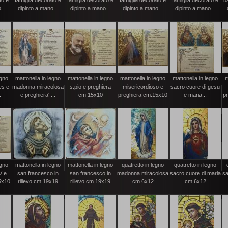
to e
famiglia decorato e
famiglia decorato e
famiglia decorato e
famiglia decorato e
b
...
dipinto a mano...
dipinto a mano...
dipinto a mano...
dipinto a mano...
egno
mattonella in legno
mattonella in legno
mattonella in legno
mattonella in legno
m
es e
madonna miracolosa
s.pio e preghiera
misericordioso e
sacro cuore di gesu
.
e preghiera' ...
cm.15x10
preghiera cm.15x10
e maria...
p
egno
mattonella in legno
mattonella in legno
quatretto in legno
quatretto in legno
V e
san francesco in
san francesco in
madonna miracolosa
sacro cuore di maria
sa
5x10
rilievo cm.19x19
rilievo cm.19x19
cm.6x12
cm.6x12