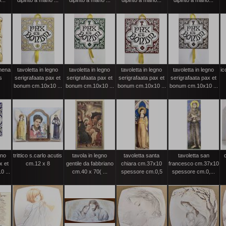
...
dipinto a mano ...
dipinto a mano ...
dipinto a mano...
dipinto a mano...
amena
tavoletta in legno
tavoletta in legno
tavoletta in legno
tavoletta in legno
ic
s
serigrafaata pax et
serigrafaata pax et
serigrafaata pax et
serigrafaata pax et
bonum cm.10x10 ...
bonum cm.10x10 ...
bonum cm.10x10 ...
bonum cm.10x10 ...
gno
trittico s.carlo acutis
tavola in legno
tavoletta santa
tavoletta san
x et
cm.12 x 8
gentile da fabbriano
chiara cm.37x10
francesco cm.37x10
 ...
cm.40 x 70( ...
spessore cm.0,5
spessore cm.0,...