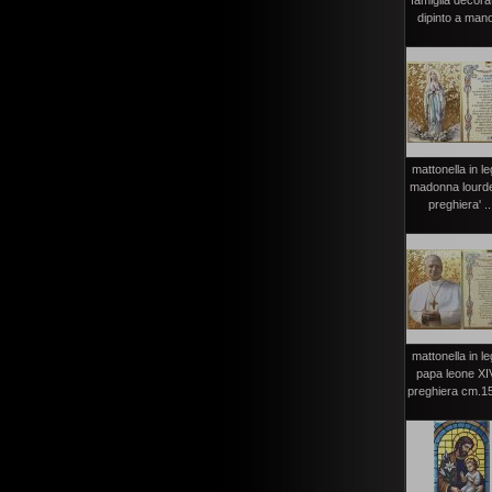
famiglia decora
dipinto a mano
mattonella in l
madonna lourd
preghiera' ..
mattonella in l
papa leone XI
preghiera cm.1