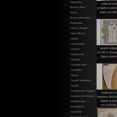
Aspersori
volto di crist
Bordi e Pizzi
scolpito e color
mano cm.36x
Borse
Borse elemosina-
Portacalici
Calici e Pissidi
Calici Molina
Camici
consumabili
quadro tulipa
Camicie
cm.26 X 18 arg
Campanelli
bianco torto
Candele
Candele finte
Candelieri
Casule
Casule Pietrobon
Cingoli
Completi da Viaggio
madonna co
Completi per Messa
bambino decora
dipinto a ma
Completi per
cm.19,5X34,
Sacramenti
Copertine
Copriamboni