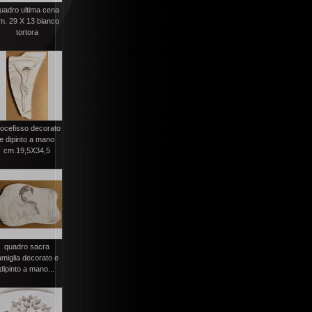
uadro ultima cena
m. 29 X 13 bianco
tortora
rocefisso decorato
e dipinto a mano
cm.19,5X34,5
quadro sacra
amiglia decorato e
dipinto a mano...