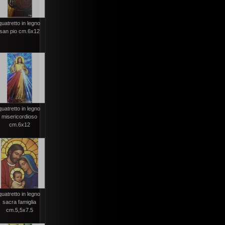
quatretto in legno
san pio cm.6x12
quatretto in legno
misericordioso
cm.6x12
quatretto in legno
sacra famiglia
cm.5,5x7.5