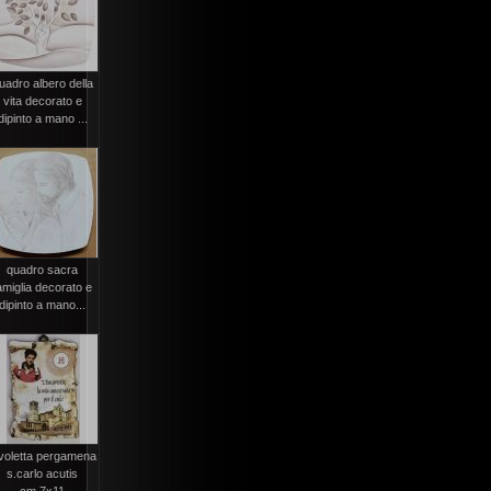
uadro albero della
vita decorato e
dipinto a mano ...
quadro sacra
amiglia decorato e
dipinto a mano...
voletta pergamena
s.carlo acutis