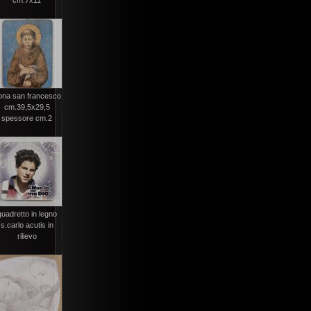
cm.7x11
ona san francesco
cm.39,5x29,5
spessore cm.2
quadretto in legno
s.carlo acutis in
rilievo