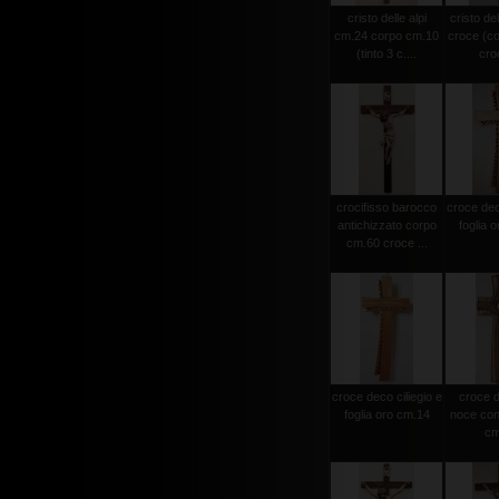
cristo delle alpi
cristo del
cm.24 corpo cm.10
croce (c
(tinto 3 c....
croc
crocifisso barocco
croce deco
antichizzato corpo
foglia 
cm.60 croce ...
croce deco ciliegio e
croce d
foglia oro cm.14
noce con 
cm