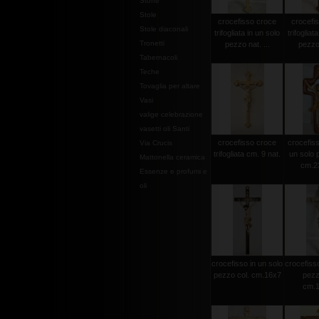
Stoffe
Stole
crocefisso croce
crocefi
Stole diaconali
trifogliata in un solo
trifogliat
Tronetti
pezzo nat. ...
pezzo 
Tabernacoli
Teche
Tovaglia per altare
Vasi
valige celebrazione
vasetti oli Santi
crocefisso croce
crocefisso
Via Crucis
trifogliata cm. 9 nat.
un solo 
Mattonella ceramica
cm.2
Essenze e profumi e
oli
crocefisso in un solo
crocefisso
pezzo col. cm.16x7
pezz
cm.1