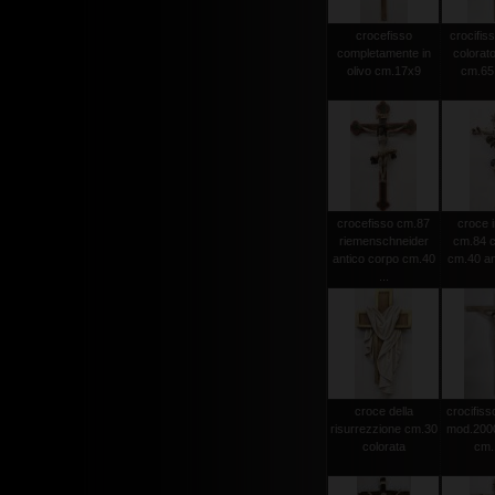
crocefisso
crocifiss
completamente in
colorato
olivo cm.17x9
cm.65 
crocefisso cm.87
croce i
riemenschneider
cm.84 c
antico corpo cm.40
cm.40 an
...
croce della
crocifisso
risurrezzione cm.30
mod.2000 
colorata
cm.1