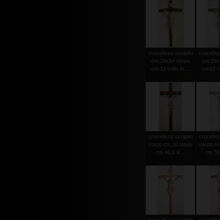
crocefisso scolpito
crocefiss
cm.29x14 corpo
cm.29x
cm.12 volto in ...
cm12 vol
crocefisso scolpito
crocefiss
corpo cm.20 totale
corpo cm
cm.40,5 X ...
cm.55 