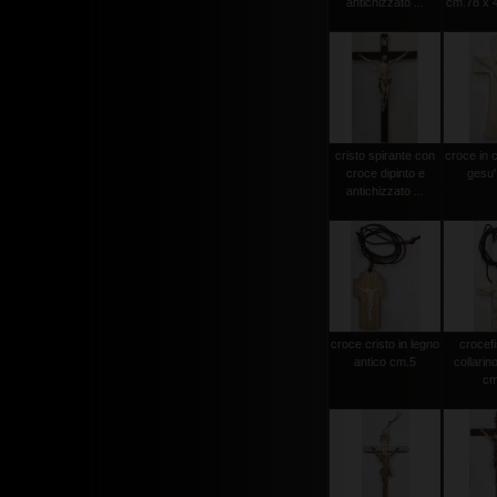
antichizzato ...
cm.78 x 4
cristo spirante con
croce in 
croce dipinto e
gesu'
antichizzato ...
croce cristo in legno
crocef
antico cm.5
collarin
cm