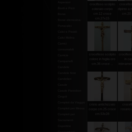
Aspersori
crocifisso scolpito
crocefiss
Bordi e Pizzi
colorato corpo
dipinto a
cm.12 croce
cm.20 c
Borse
cm.27x15
Borse elemosina-
Portacalici
Calici e Pissidi
Calici Molina
Camici
consumabili
crocefisso scolpito
crocifiss
Camicie
colore in foglia oro
in ca
Campanelli
cm.36 croce ...
interamen
Candele
Candele finte
Candelieri
Casule
Casule Pietrobon
Cingoli
Completi da Viaggio
cristo antichizzato
crocef
Completi per Messa
corpo cm.25 croce
rosario 
cm.53x28
Completi per
Sacramenti
Copertine
Copriamboni