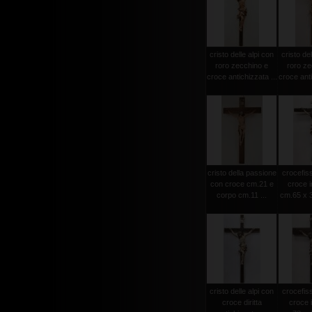
cristo delle alpi con
cristo del
roro zecchino e
roro ze
croce antichizzata ...
croce anti
cristo della passione
crocefiss
con croce cm.21 e
croce i
corpo cm.11 ...
cm.65 x 3
cristo delle alpi con
crocefiss
croce diritta
croce 