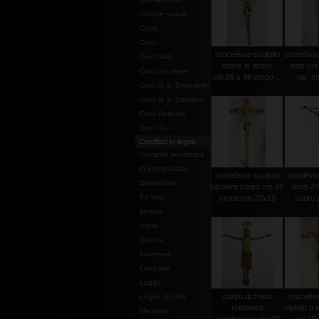
Corone statue
Cotte
Croci
crocefisso scolpito
crocefisso
Croci Astili
croce in acero
tinte co
Croci con base
cm.85 x 46 corpo ...
nat. c
Croci di S. Benedetto
Croci di S. Damiano
Croci Pettorali
Croci Tau
Crocifissi in legno
Completi per messa
in punto Assisi
crocefisso scolpito
crocifisso
Dalmatiche
bicolore corpo cm.15
mod.20
Ex Voto
croce cm.37x19
scuro c
gemelli
Icone
Incensi
Incensieri
Lampade
Leggii
corpo di cristo
crocefiss
Legno di olivo
romanico
dipinto a
Medaglie