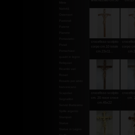
antichizzato cm.30
cm.15 c
Mitrie
Natività
Ostensori
Pastorali
Patene
Pianete
Portaviatici
crocefisso scolpito
crocefiss
Piviali
corpo cm.10 totale
corpo cm
Portachiavi
cm.23x11...
cm.2
quadri in legno
Reliquiari
Ricambi vari
Rosari
Rosario per abito
francescano
crocefisso scolpito
crocefiss
Scapolari
cm. 20 noce croce
cm. 2
Segnalibri
cm.45x22
Servizi Battesimo
Spille argento
Stampati
Statue
Statue in Legno