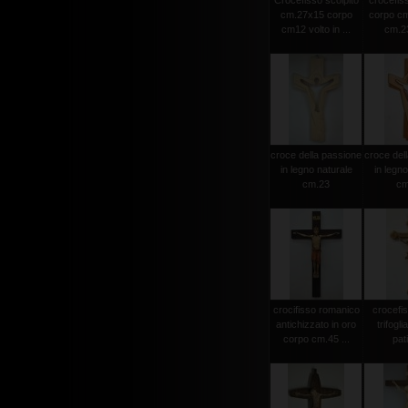
Crocefisso scolpito
crocefiss
cm.27x15 corpo
corpo cm
cm12 volto in ...
cm.23
croce della passione
croce del
in legno naturale
in legno
cm.23
cm
crocifisso romanico
crocefi
antichizzato in oro
trifogli
corpo cm.45 ...
pat