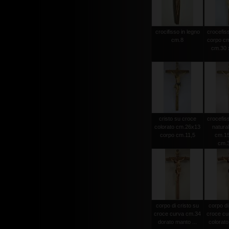
crocifisso in legno
crocefiss
cm.8
corpo cm
cm.30 x
cristo su croce
crocefiss
colorato cm.26x13
natura
corpo cm.11,5
cm.15
cm.
corpo di cristo su
corpo di
croce curva cm.34
croce cu
dorato manto ...
colorato