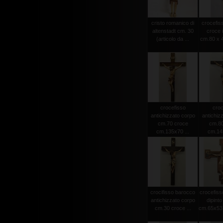
cristo romanico di
crocefiss
altenstadt cm. 30
croce 
(articolo da ...
cm.80 x 4
crocefisso
croc
antichizzato corpo
antichiz
cm.70 croce
cm.80
cm.135x70 ...
cm.145
crocifisso barocco
crocefiss
antichizzato corpo
dipint
cm.30 croce ...
cm.65x53 (