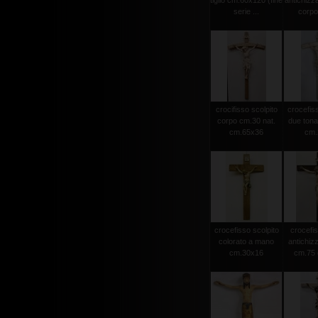
tiglio cm.60x120 (fine
antichizz
serie ...
corpo 
crocifisso scolpito
crocefiss
corpo cm.30 nat.
due tonat
cm.65x36
cm.2
crocefisso scolpito
crocefis
colorato a mano
antichiz
cm.30x16
cm.75 c