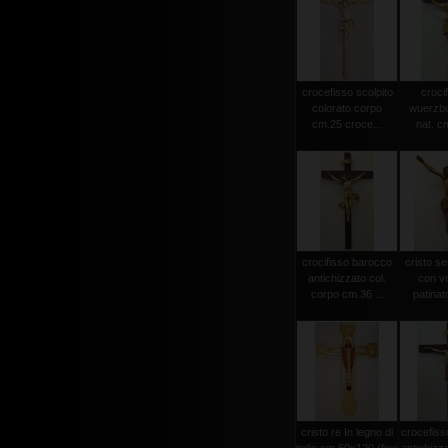
crocefisso scolpito
crocif
colorato corpo
wuerzbu
cm.25 croce...
nat. c
crocifisso barocco
cristo s
antichizzato col.
con vo
corpo cm.36 ...
patinat
cristo re In legno di
crocefiss