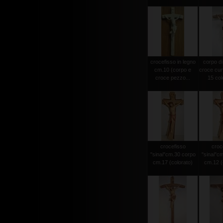
crocefisso in legno
corpo di
cm.10 (corpo e
croce cur
croce pezzo...
15 colo
crocefisso
croc
"sinai"cm.30 corpo
"sinai"c
cm.17 (colorato)
cm.12 (