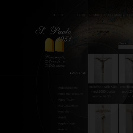
IT
EN
HOME
PRODOTTI
CHI SIAMO
CON
Cerca:
CATALOGO
crocifisso stilizzato
crocifisso
Abbigliamento
mod.2000 corpo
mod.20
Abito francescano
scuro cm.30 ...
scuro c
Abito Talare
Acquasantiere
Ampolle
Anelli
Applicazioni
Arazzi