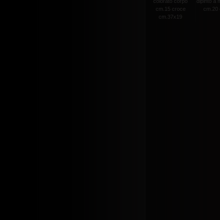
colorato corpo
dipinto a
cm.15 croce
cm.20 c
cm.37x19