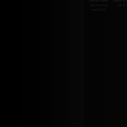
colorato corpo
dipinto a
cm.15 croce
cm.20 c
cm.37x19