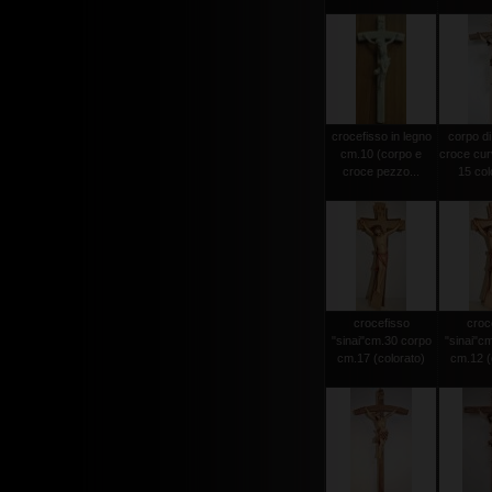
crocefisso in legno
corpo di
cm.10 (corpo e
croce cur
croce pezzo...
15 colo
crocefisso
croc
"sinai"cm.30 corpo
"sinai"c
cm.17 (colorato)
cm.12 (