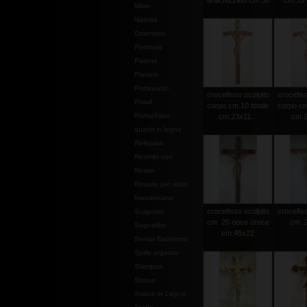
antichizzato cm.30
cm.15 c
Mitrie
Natività
Ostensori
Pastorali
Patene
Pianete
Portaviatici
crocefisso scolpito
crocefiss
Piviali
corpo cm.10 totale
corpo cm
Portachiavi
cm.23x11...
cm.2
quadri in legno
Reliquiari
Ricambi vari
Rosari
Rosario per abito
francescano
crocefisso scolpito
crocefiss
Scapolari
cm. 20 noce croce
cm. 2
Segnalibri
cm.45x22
Servizi Battesimo
Spille argento
Stampati
Statue
Statue in Legno