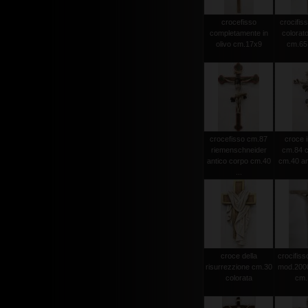
crocefisso
crocifiss
completamente in
colorato
olivo cm.17x9
cm.65 
crocefisso cm.87
croce i
riemenschneider
cm.84 c
antico corpo cm.40
cm.40 an
...
croce della
crocifisso
risurrezzione cm.30
mod.2000 
colorata
cm.1