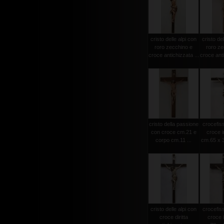
cristo delle alpi con
cristo del
roro zecchino e
roro ze
croce antichizzata ...
croce anti
cristo della passione
crocefiss
con croce cm.21 e
croce i
corpo cm.11 ...
cm.65 x 3
cristo delle alpi con
crocefiss
croce diritta
croce 