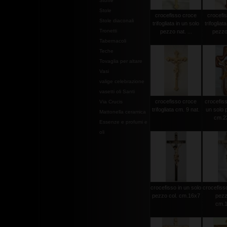
Stoffe
Stole
crocefisso croce
crocefi
Stole diaconali
trifogliata in un solo
trifogliat
Tronetti
pezzo nat. ...
pezzo 
Tabernacoli
Teche
Tovaglia per altare
Vasi
valige celebrazione
vasetti oli Santi
crocefisso croce
crocefisso
Via Crucis
trifogliata cm. 9 nat.
un solo 
Mattonella ceramica
cm.2
Essenze e profumi e
oli
crocefisso in un solo
crocefisso
pezzo col. cm.16x7
pezz
cm.1