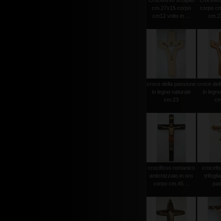
Crocefisso scolpito
crocefiss
cm.27x15 corpo
corpo cm
cm12 volto in ...
cm.23
croce della passione
croce del
in legno naturale
in legno
cm.23
cm
crocifisso romanico
crocefi
antichizzato in oro
trifogli
corpo cm.45 ...
pat