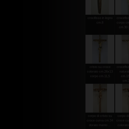
crocifisso in legno
crocefiss
cm.8
corpo cm
cm.30 x
cristo su croce
crocefiss
colorato cm.26x13
natura
corpo cm.11,5
cm.15
cm.
corpo di cristo su
corpo di
croce curva cm.34
croce cu
dorato manto ...
colorato