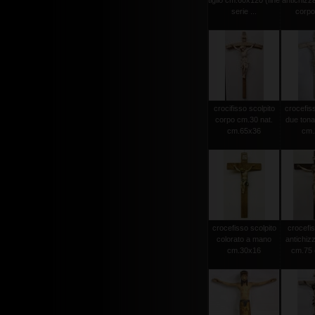
tiglio cm.60x120 (fine
antichizz
serie ...
corpo 
crocifisso scolpito
crocefiss
corpo cm.30 nat.
due tonat
cm.65x36
cm.2
crocefisso scolpito
crocefis
colorato a mano
antichiz
cm.30x16
cm.75 c