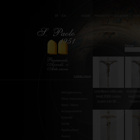
IT
EN
HOME
PRODOTTI
CHI SIAMO
CON
Cerca:
CATALOGO
crocifisso stilizzato
crocifisso
Abbigliamento
mod.2000 corpo
mod.20
Abito francescano
scuro cm.30 ...
scuro c
Abito Talare
Acquasantiere
Ampolle
Anelli
Applicazioni
Arazzi