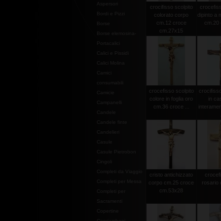
Aspersori
crocifisso scolpito
crocefiss
Bordi e Pizzi
colorato corpo
dipinto a
cm.12 croce
cm.20 c
Borse
cm.27x15
Borse elemosina-
Portacalici
Calici e Pissidi
Calici Molina
Camici
consumabili
crocefisso scolpito
crocifiss
Camicie
colore in foglia oro
in ca
Campanelli
cm.36 croce ...
interamen
Candele
Candele finte
Candelieri
Casule
Casule Pietrobon
Cingoli
Completi da Viaggio
cristo antichizzato
crocef
Completi per Messa
corpo cm.25 croce
rosario 
cm.53x28
Completi per
Sacramenti
Copertine
Copriamboni