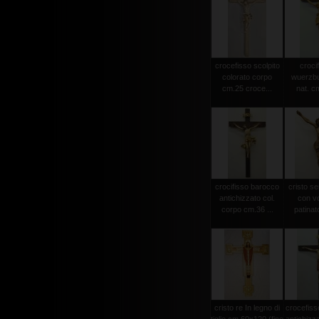
crocefisso scolpito
crocif
colorato corpo
wuerzbu
cm.25 croce...
nat. c
crocifisso barocco
cristo s
antichizzato col.
con vo
corpo cm.36 ...
patinat
cristo re In legno di
crocefiss