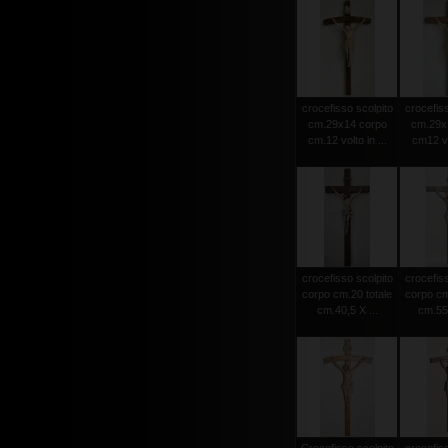
crocefisso scolpito
crocefiss
cm.29x14 corpo
cm.29x
cm.12 volto in ...
cm12 vol
crocefisso scolpito
crocefiss
corpo cm.20 totale
corpo cm
cm.40,5 X ...
cm.55 