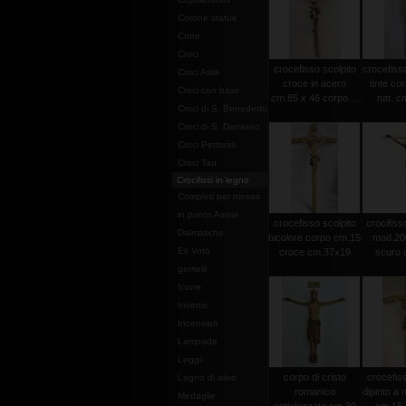
Corone statue
Cotte
Croci
crocefisso scolpito
crocefisso
Croci Astili
croce in acero
tinte co
Croci con base
cm.85 x 46 corpo ...
nat. c
Croci di S. Benedetto
Croci di S. Damiano
Croci Pettorali
Croci Tau
Crocifissi in legno
Completi per messa
in punto Assisi
crocefisso scolpito
crocifisso
Dalmatiche
bicolore corpo cm.15
mod.20
Ex Voto
croce cm.37x19
scuro c
gemelli
Icone
Incensi
Incensieri
Lampade
Leggii
corpo di cristo
crocefiss
Legno di olivo
romanico
dipinto a
Medaglie