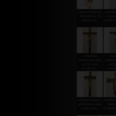
cristo romanico di
crocefiss
altenstadt cm. 30
croce 
(articolo da ...
cm.80 x 4
crocefisso
croc
antichizzato corpo
antichiz
cm.70 croce
cm.80
cm.135x70 ...
cm.145
crocifisso barocco
crocefiss
antichizzato corpo
dipint
cm.30 croce ...
cm.65x53 (