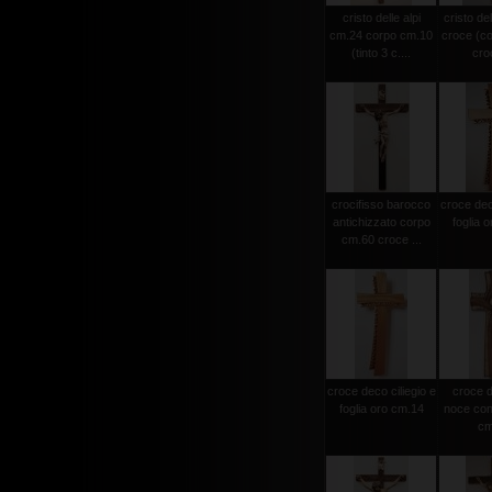
cristo delle alpi
cristo del
cm.24 corpo cm.10
croce (c
(tinto 3 c....
croc
crocifisso barocco
croce deco
antichizzato corpo
foglia 
cm.60 croce ...
croce deco ciliegio e
croce d
foglia oro cm.14
noce con 
cm