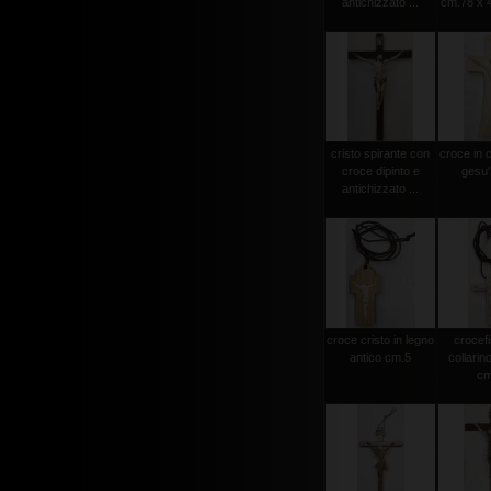
antichizzato ...
cm.78 x 4
cristo spirante con
croce in 
croce dipinto e
gesu'
antichizzato ...
croce cristo in legno
crocef
antico cm.5
collarin
cm