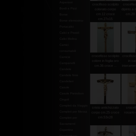
Aspersori
crocifisso scolpito
crocefiss
Bordi e Pizzi
colorato corpo
dipinto a
cm.12 croce
cm.20 c
Borse
cm.27x15
Borse elemosina-
Portacalici
Calici e Pissidi
Calici Molina
Camici
consumabili
crocefisso scolpito
crocifiss
Camicie
colore in foglia oro
in ca
Campanelli
cm.36 croce ...
interamen
Candele
Candele finte
Candelieri
Casule
Casule Pietrobon
Cingoli
Completi da Viaggio
cristo antichizzato
crocef
Completi per Messa
corpo cm.25 croce
rosario 
cm.53x28
Completi per
Sacramenti
Copertine
Copriamboni