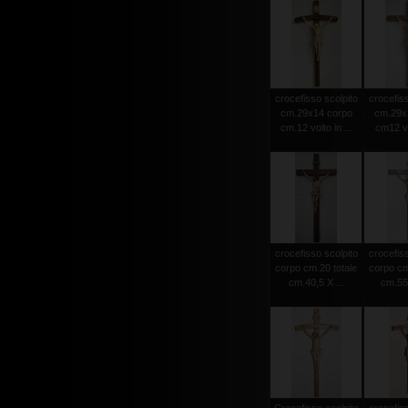
crocefisso scolpito
crocefiss
cm.29x14 corpo
cm.29x
cm.12 volto in ...
cm12 vol
crocefisso scolpito
crocefiss
corpo cm.20 totale
corpo cm
cm.40,5 X ...
cm.55 