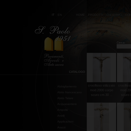
IT
EN
HOME
PRODOTTI
CHI SIAMO
CON
Cerca:
CATALOGO
crocifisso stilizzato
crocifisso
Abbigliamento
mod.2000 corpo
mod.20
Abito francescano
scuro cm.30 ...
scuro c
Abito Talare
Acquasantiere
Ampolle
Anelli
Applicazioni
Arazzi