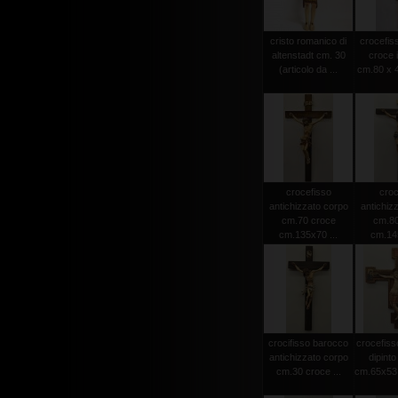
cristo romanico di
crocefiss
altenstadt cm. 30
croce 
(articolo da ...
cm.80 x 4
crocefisso
croc
antichizzato corpo
antichiz
cm.70 croce
cm.80
cm.135x70 ...
cm.145
crocifisso barocco
crocefiss
antichizzato corpo
dipint
cm.30 croce ...
cm.65x53 (