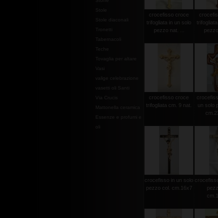
Stoffe
Stole
crocefisso croce
crocefi
Stole diaconali
trifogliata in un solo
trifogliat
Tronetti
pezzo nat. ...
pezzo 
Tabernacoli
Teche
Tovaglia per altare
Vasi
valige celebrazione
vasetti oli Santi
crocefisso croce
crocefisso
Via Crucis
trifogliata cm. 9 nat.
un solo 
Mattonella ceramica
cm.2
Essenze e profumi e
oli
crocefisso in un solo
crocefisso
pezzo col. cm.16x7
pezz
cm.1