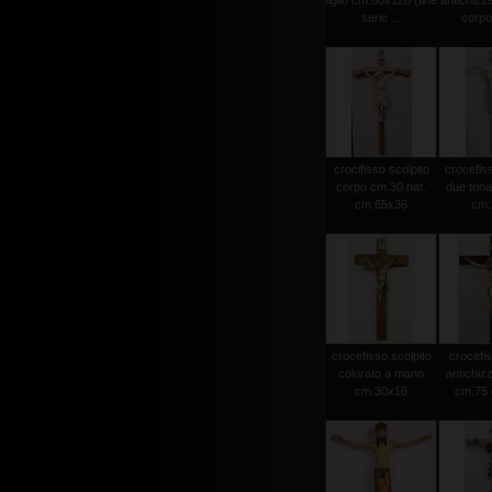
tiglio cm.60x120 (fine
antichizz
serie ...
corpo 
crocifisso scolpito
crocefiss
corpo cm.30 nat.
due tonat
cm.65x36
cm.2
crocefisso scolpito
crocefis
colorato a mano
antichiz
cm.30x16
cm.75 c