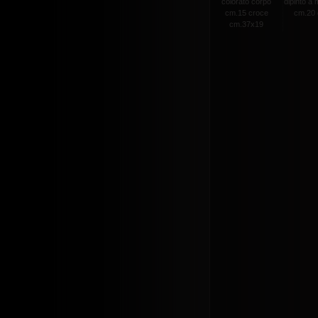
colorato corpo
dipinto a
cm.15 croce
cm.20 c
cm.37x19