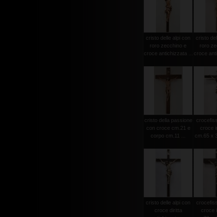
cristo delle alpi con
cristo del
roro zecchino e
roro ze
croce antichizzata ...
croce anti
cristo della passione
crocefiss
con croce cm.21 e
croce i
corpo cm.11 ...
cm.65 x 3
cristo delle alpi con
crocefiss
croce diritta
croce 