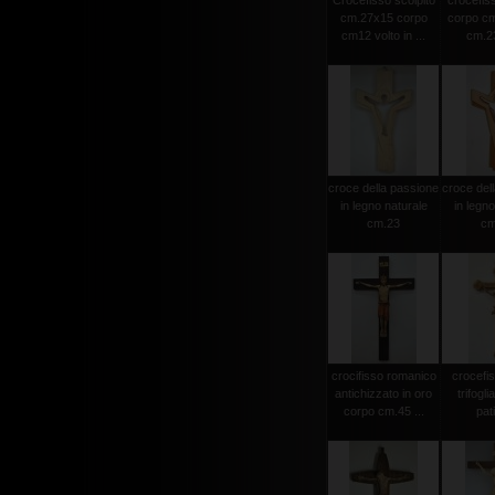
Crocefisso scolpito
crocefiss
cm.27x15 corpo
corpo cm
cm12 volto in ...
cm.23
croce della passione
croce del
in legno naturale
in legno
cm.23
cm
crocifisso romanico
crocefi
antichizzato in oro
trifogli
corpo cm.45 ...
pat