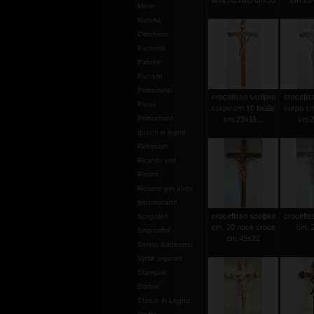
antichizzato cm.30
cm.15 c
Mitrie
Natività
Ostensori
Pastorali
Patene
Pianete
Portaviatici
crocefisso scolpito
crocefiss
Piviali
corpo cm.10 totale
corpo cm
Portachiavi
cm.23x11...
cm.2
quadri in legno
Reliquiari
Ricambi vari
Rosari
Rosario per abito
francescano
crocefisso scolpito
crocefiss
Scapolari
cm. 20 noce croce
cm. 2
Segnalibri
cm.45x22
Servizi Battesimo
Spille argento
Stampati
Statue
Statue in Legno