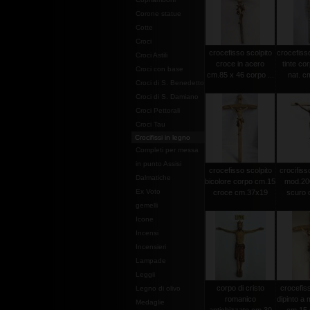
Corone statue
Cotte
Croci
crocefisso scolpito
crocefisso
Croci Astili
croce in acero
tinte co
Croci con base
cm.85 x 46 corpo ...
nat. c
Croci di S. Benedetto
Croci di S. Damiano
Croci Pettorali
Croci Tau
Crocifissi in legno
Completi per messa
in punto Assisi
crocefisso scolpito
crocifisso
Dalmatiche
bicolore corpo cm.15
mod.20
Ex Voto
croce cm.37x19
scuro c
gemelli
Icone
Incensi
Incensieri
Lampade
Leggii
corpo di cristo
crocefiss
Legno di olivo
romanico
dipinto a
Medaglie