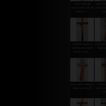
cristo delle alpi
cristo del
cm.24 corpo cm.10
croce (c
(tinto 3 c....
croc
crocifisso barocco
croce deco
antichizzato corpo
foglia 
cm.60 croce ...
croce deco ciliegio e
croce d
foglia oro cm.14
noce con 
cm