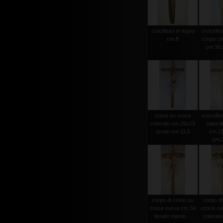
crocifisso in legno
crocefiss
cm.8
corpo cm
cm.30 x
cristo su croce
crocefiss
colorato cm.26x13
natura
corpo cm.11,5
cm.15
cm.
corpo di cristo su
corpo di
croce curva cm.34
croce cu
dorato manto ...
colorato