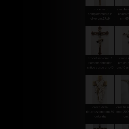
crocefisso
crocifiss
completamente in
colorato
olivo cm.17x9
cm.65 
crocefisso cm.87
croce i
riemenschneider
cm.84 c
antico corpo cm.40
cm.40 an
...
croce della
crocifisso
risurrezzione cm.30
mod.2000 
colorata
cm.1