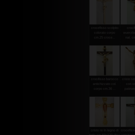
crocefisso scolpito
crocif
colorato corpo
wuerzbu
cm.25 croce...
nat. c
crocifisso barocco
cristo s
antichizzato col.
con vo
corpo cm.36 ...
patinat
cristo re In legno di
crocefiss