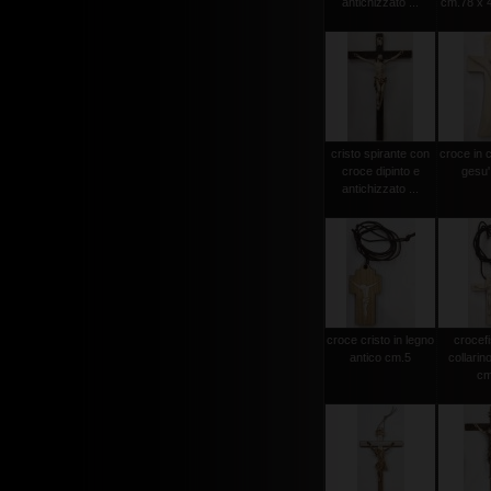
antichizzato ...
cm.78 x 4
cristo spirante con
croce in 
croce dipinto e
gesu'
antichizzato ...
croce cristo in legno
crocef
antico cm.5
collarin
cm