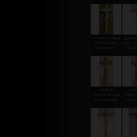
crocefisso in legno
corpo di
cm.10 (corpo e
croce cur
croce pezzo...
15 colo
crocefisso
croc
"sinai"cm.30 corpo
"sinai"c
cm.17 (colorato)
cm.12 (