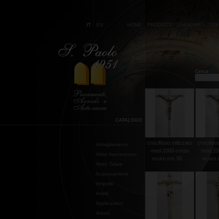
IT
EN
HOME
PRODOTTI
CHI SIAMO
CON
Cerca:
CATALOGO
crocifisso stilizzato
crocifisso
Abbigliamento
mod.2000 corpo
mod.20
Abito francescano
scuro cm.30 ...
scuro c
Abito Talare
Acquasantiere
Ampolle
Anelli
Applicazioni
Arazzi