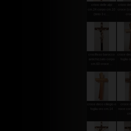
cristo delle alpi
cristo del
cm.24 corpo cm.10
croce (c
(tinto 3 c....
croc
crocifisso barocco
croce deco
antichizzato corpo
foglia 
cm.60 croce ...
croce deco ciliegio e
croce d
foglia oro cm.14
noce con 
cm