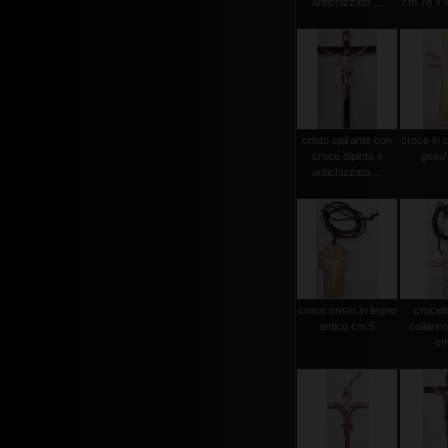
antichizzato ...
cm.78 x 4
cristo spirante con
croce in 
croce dipinto e
gesu'
antichizzato ...
croce cristo in legno
crocef
antico cm.5
collarin
cm