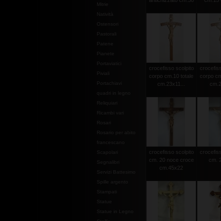
antichizzato cm.30
cm.15 c
Mitrie
Natività
Ostensori
Pastorali
Patene
Pianete
Portaviatici
crocefisso scolpito
crocefiss
Piviali
corpo cm.10 totale
corpo cm
Portachiavi
cm.23x11...
cm.2
quadri in legno
Reliquiari
Ricambi vari
Rosari
Rosario per abito
francescano
crocefisso scolpito
crocefiss
Scapolari
cm. 20 noce croce
cm. 2
Segnalibri
cm.45x22
Servizi Battesimo
Spille argento
Stampati
Statue
Statue in Legno