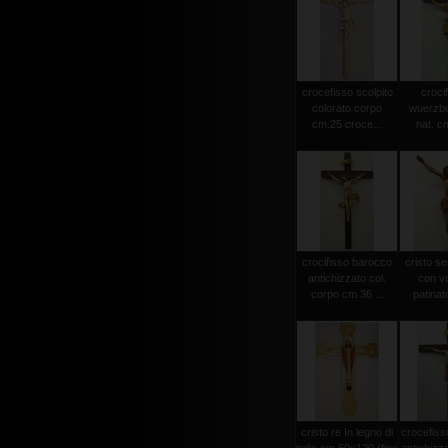
crocefisso scolpito
crocif
colorato corpo
wuerzbu
cm.25 croce...
nat. c
crocifisso barocco
cristo s
antichizzato col.
con vo
corpo cm.36 ...
patinat
cristo re In legno di
crocefiss