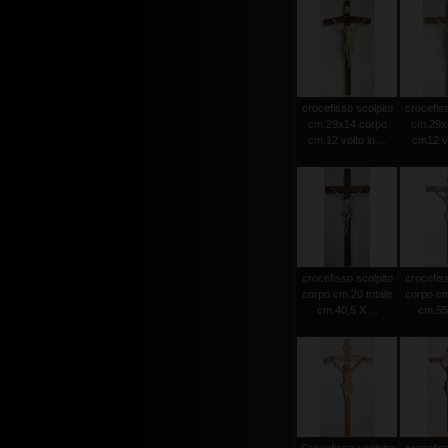
crocefisso scolpito
crocefiss
cm.29x14 corpo
cm.29x
cm.12 volto in ...
cm12 vol
crocefisso scolpito
crocefiss
corpo cm.20 totale
corpo cm
cm.40,5 X ...
cm.55 