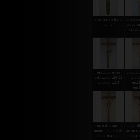
crocifisso in legno
crocefiss
cm.8
corpo cm
cm.30 x
cristo su croce
crocefiss
colorato cm.26x13
natura
corpo cm.11,5
cm.15
cm.
corpo di cristo su
corpo di
croce curva cm.34
croce cu
dorato manto ...
colorato