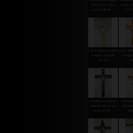
Crocefisso scolpito
crocefiss
cm.27x15 corpo
corpo cm
cm12 volto in ...
cm.23
croce della passione
croce del
in legno naturale
in legno
cm.23
cm
crocifisso romanico
crocefi
antichizzato in oro
trifogli
corpo cm.45 ...
pat