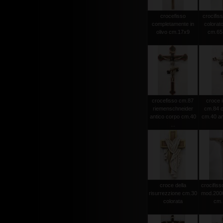
crocefisso
crocifiss
completamente in
colorato
olivo cm.17x9
cm.65 
crocefisso cm.87
croce i
riemenschneider
cm.84 c
antico corpo cm.40
cm.40 an
...
croce della
crocifisso
risurrezzione cm.30
mod.2000 
colorata
cm.1