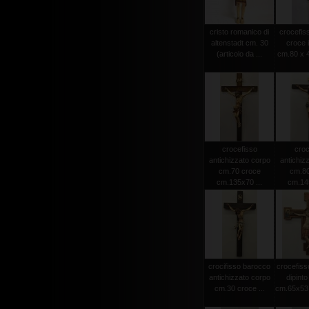
cristo romanico di
crocefiss
altenstadt cm. 30
croce 
(articolo da ...
cm.80 x 4
crocefisso
croc
antichizzato corpo
antichiz
cm.70 croce
cm.80
cm.135x70 ...
cm.145
crocifisso barocco
crocefiss
antichizzato corpo
dipint
cm.30 croce ...
cm.65x53 (