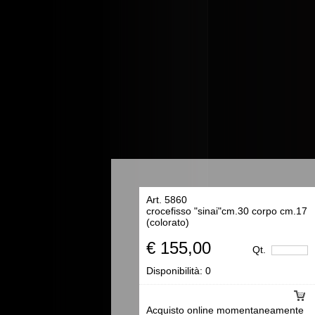
Art. 5860
crocefisso "sinai"cm.30 corpo cm.17
(colorato)
€ 155,00
Qt.
Disponibilità:
0
Acquisto online momentaneamente