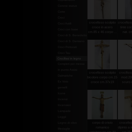
Corone statue
Cotte
Croci
crocefisso scolpito
crocefisso
Croci Astili
croce in acero
tinte co
Croci con base
cm.85 x 46 corpo ...
nat. c
Croci di S. Benedetto
Croci di S. Damiano
Croci Pettorali
Croci Tau
Crocifissi in legno
Completi per messa
in punto Assisi
crocefisso scolpito
crocifisso
Dalmatiche
bicolore corpo cm.15
mod.20
Ex Voto
croce cm.37x19
scuro c
gemelli
Icone
Incensi
Incensieri
Lampade
Leggii
corpo di cristo
crocefiss
Legno di olivo
romanico
dipinto a
Medaglie