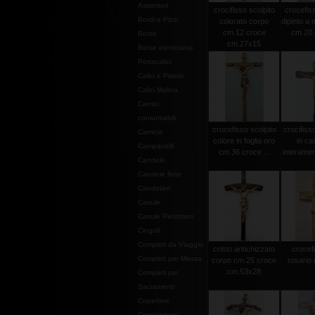
Aspersori
crocifisso scolpito
crocefiss
Bordi e Pizzi
colorato corpo
dipinto a
cm.12 croce
cm.20 c
Borse
cm.27x15
Borse elemosina-
Portacalici
Calici e Pissidi
Calici Molina
Camici
consumabili
crocefisso scolpito
crocifiss
Camicie
colore in foglia oro
in ca
Campanelli
cm.36 croce ...
interamen
Candele
Candele finte
Candelieri
Casule
Casule Pietrobon
Cingoli
Completi da Viaggio
cristo antichizzato
crocef
Completi per Messa
corpo cm.25 croce
rosario 
cm.53x28
Completi per
Sacramenti
Copertine
Copriamboni