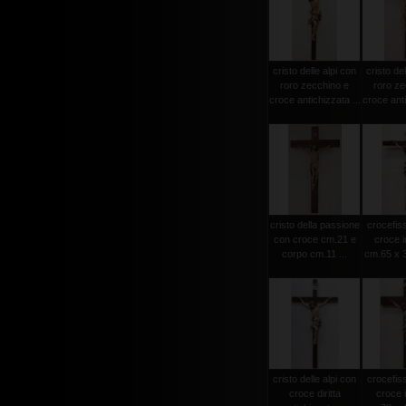
cristo delle alpi con
cristo del
roro zecchino e
roro ze
croce antichizzata ...
croce anti
cristo della passione
crocefiss
con croce cm.21 e
croce i
corpo cm.11 ...
cm.65 x 3
cristo delle alpi con
crocefiss
croce diritta
croce 