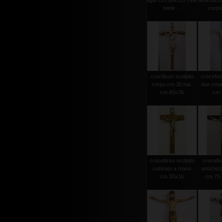
tiglio cm.60x120 (fine
antichizz
serie ...
corpo 
crocifisso scolpito
crocefiss
corpo cm.30 nat.
due tonat
cm.65x36
cm.2
crocefisso scolpito
crocefis
colorato a mano
antichiz
cm.30x16
cm.75 c