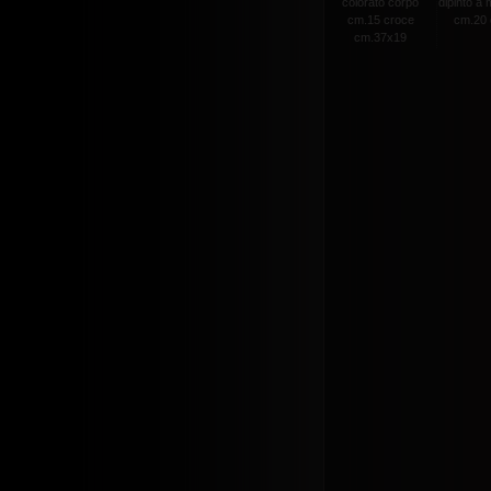
colorato corpo
dipinto a
cm.15 croce
cm.20 c
cm.37x19