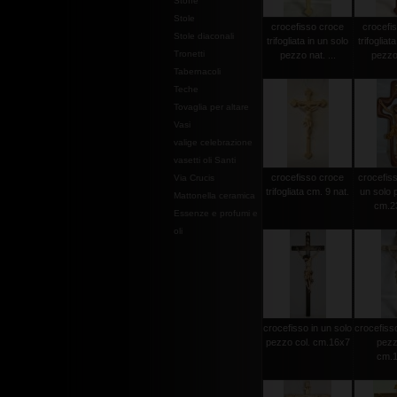
Stoffe
Stole
crocefisso croce
crocefi
Stole diaconali
trifogliata in un solo
trifogliat
Tronetti
pezzo nat. ...
pezzo 
Tabernacoli
Teche
Tovaglia per altare
Vasi
valige celebrazione
vasetti oli Santi
crocefisso croce
crocefisso
Via Crucis
trifogliata cm. 9 nat.
un solo 
Mattonella ceramica
cm.2
Essenze e profumi e
oli
crocefisso in un solo
crocefisso
pezzo col. cm.16x7
pezz
cm.1