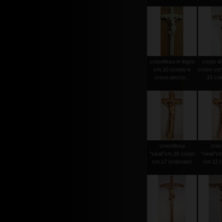
crocefisso in legno
corpo di
cm.10 (corpo e
croce cur
croce pezzo...
15 colo
crocefisso
croc
"sinai"cm.30 corpo
"sinai"c
cm.17 (colorato)
cm.12 (