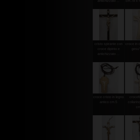
antichizzato ...
cm.78 x 4
cristo spirante con
croce in 
croce dipinto e
gesu'
antichizzato ...
croce cristo in legno
crocef
antico cm.5
collarin
cm