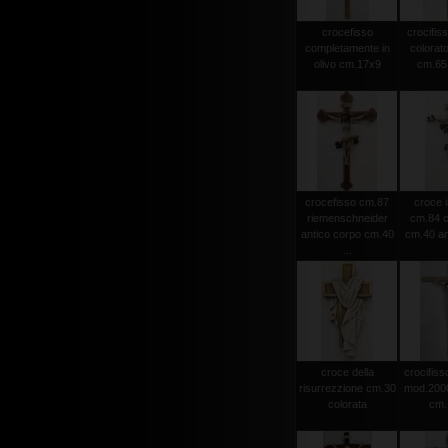
crocefisso
crocifiss
completamente in
colorato
olivo cm.17x9
cm.65 
crocefisso cm.87
croce i
riemenschneider
cm.84 c
antico corpo cm.40
cm.40 an
...
croce della
crocifisso
risurrezzione cm.30
mod.2000 
colorata
cm.1