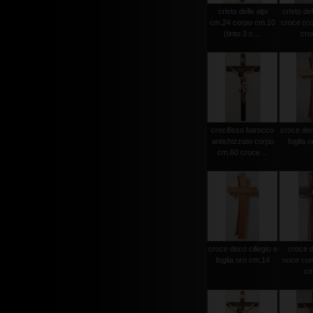
cristo delle alpi
cristo del
cm.24 corpo cm.10
croce (c
(tinto 3 c....
croc
crocifisso barocco
croce deco
antichizzato corpo
foglia 
cm.60 croce ...
croce deco ciliegio e
croce d
foglia oro cm.14
noce con 
cm