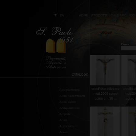
IT
EN
HOME
PRODOTTI
CHI SIAMO
CON
Cerca:
CATALOGO
crocifisso stilizzato
crocifisso
Abbigliamento
mod.2000 corpo
mod.20
Abito francescano
scuro cm.30 ...
scuro c
Abito Talare
Acquasantiere
Ampolle
Anelli
Applicazioni
Arazzi