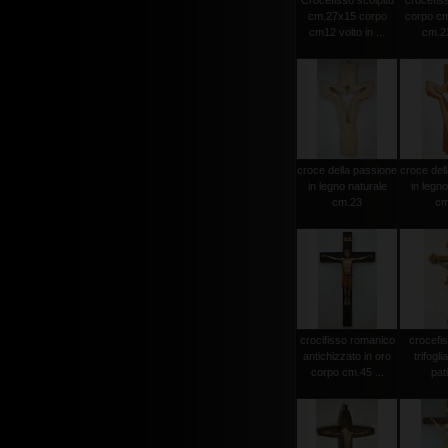
Crocefisso scolpito
crocefiss
cm.27x15 corpo
corpo cm
cm12 volto in ...
cm.23
croce della passione
croce del
in legno naturale
in legno
cm.23
cm
crocifisso romanico
crocefi
antichizzato in oro
trifogli
corpo cm.45 ...
pat