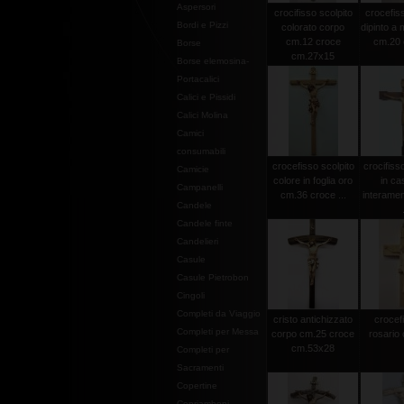
Aspersori
crocifisso scolpito
crocefiss
Bordi e Pizzi
colorato corpo
dipinto a
cm.12 croce
cm.20 c
Borse
cm.27x15
Borse elemosina-
Portacalici
Calici e Pissidi
Calici Molina
Camici
consumabili
crocefisso scolpito
crocifiss
Camicie
colore in foglia oro
in ca
Campanelli
cm.36 croce ...
interamen
Candele
Candele finte
Candelieri
Casule
Casule Pietrobon
Cingoli
Completi da Viaggio
cristo antichizzato
crocef
Completi per Messa
corpo cm.25 croce
rosario 
cm.53x28
Completi per
Sacramenti
Copertine
Copriamboni