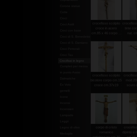
Corone statue
Cotte
Croci
crocefisso scolpito
crocefisso
Croci Astili
croce in acero
tinte co
Croci con base
cm.85 x 46 corpo ...
nat. c
Croci di S. Benedetto
Croci di S. Damiano
Croci Pettorali
Croci Tau
Crocifissi in legno
Completi per messa
in punto Assisi
crocefisso scolpito
crocifisso
Dalmatiche
bicolore corpo cm.15
mod.20
Ex Voto
croce cm.37x19
scuro c
gemelli
Icone
Incensi
Incensieri
Lampade
Leggii
corpo di cristo
crocefiss
Legno di olivo
romanico
dipinto a
Medaglie