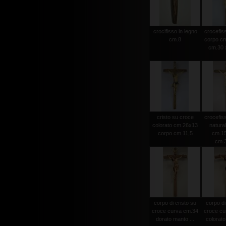
crocifisso in legno
crocefiss
cm.8
corpo cm
cm.30 x
cristo su croce
crocefiss
colorato cm.26x13
natura
corpo cm.11,5
cm.15
cm.
corpo di cristo su
corpo di
croce curva cm.34
croce cu
dorato manto ...
colorato