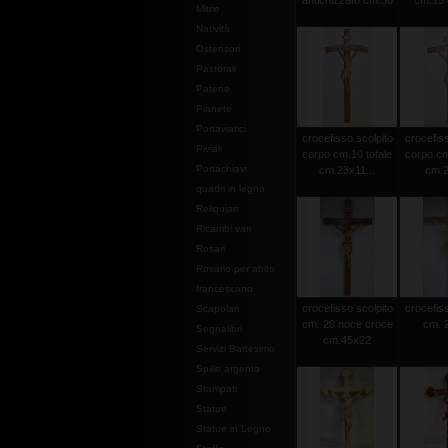
antichizzato cm.30
cm.15 c
Mitrie
Natività
Ostensori
Pastorali
Patene
Pianete
Portaviatici
crocefisso scolpito
crocefiss
Piviali
corpo cm.10 totale
corpo cm
Portachiavi
cm.23x11...
cm.2
quadri in legno
Reliquiari
Ricambi vari
Rosari
Rosario per abito
francescano
crocefisso scolpito
crocefiss
Scapolari
cm. 20 noce croce
cm. 2
Segnalibri
cm.45x22
Servizi Battesimo
Spille argento
Stampati
Statue
Statue in Legno