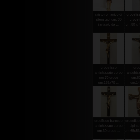
cristo romanico di
crocefiss
altenstadt cm. 30
croce 
(articolo da ...
cm.80 x 4
crocefisso
croc
antichizzato corpo
antichiz
cm.70 croce
cm.80
cm.135x70 ...
cm.145
crocifisso barocco
crocefiss
antichizzato corpo
dipint
cm.30 croce ...
cm.65x53 (