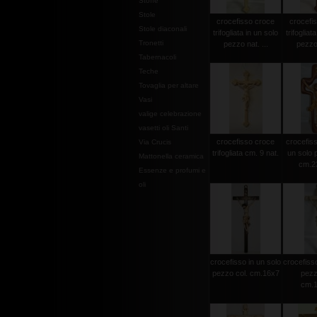
Stoffe
Stole
crocefisso croce
crocefi
Stole diaconali
trifogliata in un solo
trifogliat
Tronetti
pezzo nat. ...
pezzo 
Tabernacoli
Teche
Tovaglia per altare
Vasi
valige celebrazione
vasetti oli Santi
crocefisso croce
crocefisso
Via Crucis
trifogliata cm. 9 nat.
un solo 
Mattonella ceramica
cm.2
Essenze e profumi e
oli
crocefisso in un solo
crocefisso
pezzo col. cm.16x7
pezz
cm.1