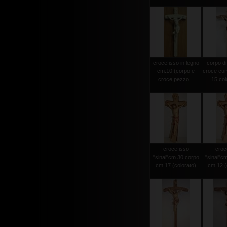
crocefisso in legno
corpo di
cm.10 (corpo e
croce cur
croce pezzo...
15 colo
crocefisso
croc
"sinai"cm.30 corpo
"sinai"c
cm.17 (colorato)
cm.12 (