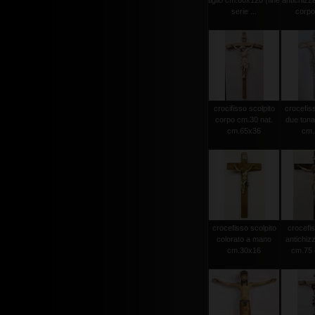
tiglio cm.60x120 (fine
antichizz
serie ...
corpo 
crocifisso scolpito
crocefiss
corpo cm.30 nat.
due tonat
cm.65x36
cm.2
crocefisso scolpito
crocefis
colorato a mano
antichiz
cm.30x16
cm.75 c