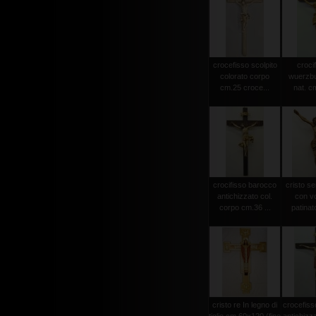
crocefisso scolpito
crocif
colorato corpo
wuerzbu
cm.25 croce...
nat. c
crocifisso barocco
cristo s
antichizzato col.
con vo
corpo cm.36 ...
patinat
cristo re In legno di
crocefiss