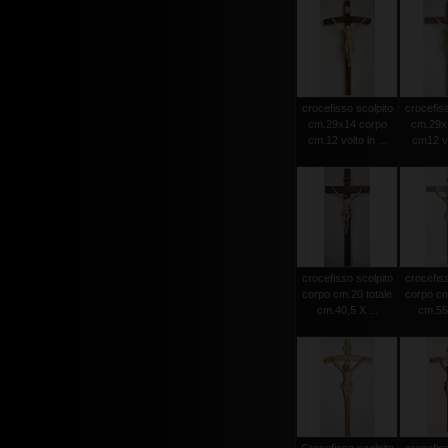
crocefisso scolpito
crocefiss
cm.29x14 corpo
cm.29x
cm.12 volto in ...
cm12 vol
crocefisso scolpito
crocefiss
corpo cm.20 totale
corpo cm
cm.40,5 X ...
cm.55 