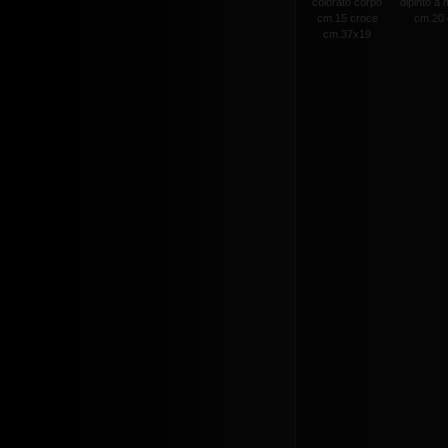
colorato corpo
dipinto a
cm.15 croce
cm.20 c
cm.37x19