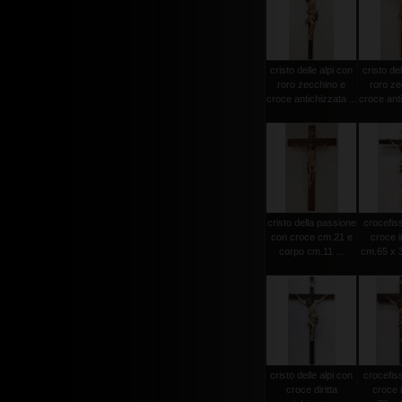
cristo delle alpi con
cristo del
roro zecchino e
roro ze
croce antichizzata ...
croce anti
cristo della passione
crocefiss
con croce cm.21 e
croce i
corpo cm.11 ...
cm.65 x 3
cristo delle alpi con
crocefiss
croce diritta
croce 