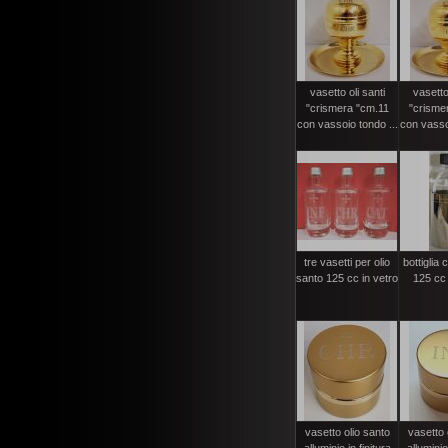
vasetto oli santi
vasetto 
"crismera "cm.11
"crisme
con vassoio tondo ...
con vassoi
tre vasetti per olio
bottiglia
santo 125 cc in vetro
125 cc
vasetto olio santo
vasetto 