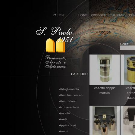
IT
EN
HOME
PRODOTTI
CHI SIAMO
CON
Cerca:
CATALOGO
vasetto doppio
vasett
Abbigliamento
metallo
coraz
Abito francescano
cate
Abito Talare
Acquasantiere
Ampolle
Anelli
Applicazioni
Arazzi