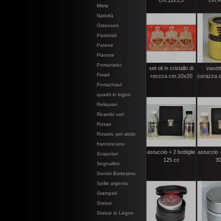
cm.11x3,5
cm.4
Mitrie
Natività
Ostensori
Pastorali
Patene
Pianete
Portaviatici
set oli in cristallo di
vasett
Piviali
roccca cm.10x20
corazza o
Portachiavi
quadri in legno
Reliquiari
Ricambi vari
Rosari
Rosario per abito
francescano
astuccio + 2 bottiglie
astuccio +
Scapolari
125 cc
30
Segnalibri
Servizi Battesimo
Spille argento
Stampati
Statue
Statue in Legno