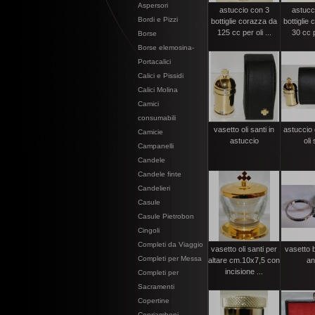
Aspersori
astuccio con 3
astucc
Bordi e Pizzi
bottiglie corazza da
bottiglie
125 cc per oli ...
30 cc pe
Borse
Borse elemosina-
Portacalici
Calici e Pissidi
Calici Molina
Camici
consumabili
vasetto oli santi in
astuccio 
Camicie
astuccio
oli 
Campanelli
Candele
Candele finte
Candelieri
Casule
Casule Pietrobon
Cingoli
Completi da Viaggio
vasetto oli santi per
vasetto 
Completi per Messa
altare cm.10x7,5 con
an
incisione ...
Completi per
Sacramenti
Copertine
Copriamboni