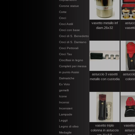
Corone statue
Cotte
Croci
vasetto metallo inf
astucc
Croci Astili
diam.26x32
vasetti
Croci con base
Croci di S. Benedetto
Croci di S. Damiano
Croci Pettorali
Croci Tau
Crocifissi in legno
Completi per messa
in punto Assisi
astuccio 3 vasetti
astuccio
Dalmatiche
metallo con custodia
colonn
Ex Voto
gemelli
Icone
Incensi
Incensieri
Lampade
Leggii
vasetto triplo
vasetto 
Legno di olivo
colonna in astuccio
astucci
Medaglie