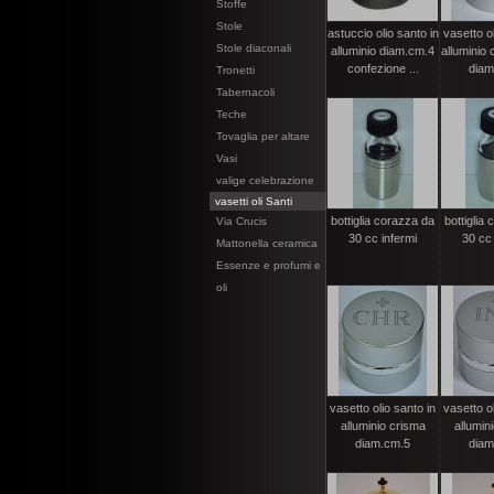
Stoffe
Stole
astuccio olio santo in
vasetto ol
Stole diaconali
alluminio diam.cm.4
alluminio
confezione ...
diam
Tronetti
Tabernacoli
Teche
Tovaglia per altare
Vasi
valige celebrazione
vasetti oli Santi
bottiglia corazza da
bottiglia
Via Crucis
30 cc infermi
30 cc
Mattonella ceramica
Essenze e profumi e
oli
vasetto olio santo in
vasetto ol
alluminio crisma
allumini
diam.cm.5
diam