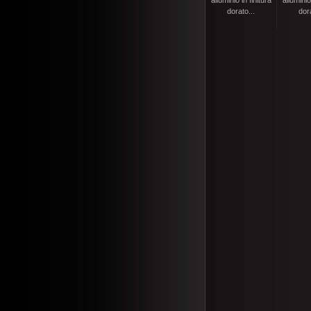
alluminio in finitura
alluminio 
dorato...
dora