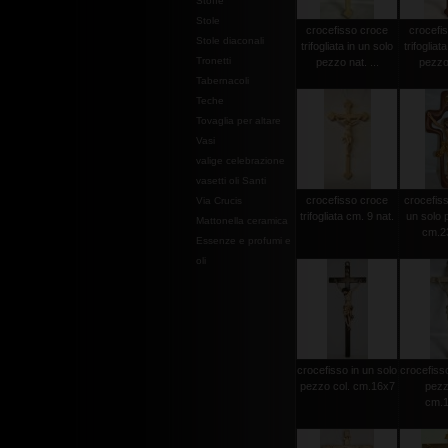
Stoffe
Stole
crocefisso croce
crocefi
Stole diaconali
trifogliata in un solo
trifogliat
Tronetti
pezzo nat. ...
pezzo 
Tabernacoli
Teche
Tovaglia per altare
Vasi
valige celebrazione
vasetti oli Santi
crocefisso croce
crocefisso
Via Crucis
trifogliata cm. 9 nat.
un solo 
Mattonella ceramica
cm.2
Essenze e profumi e
oli
crocefisso in un solo
crocefisso
pezzo col. cm.16x7
pezz
cm.1