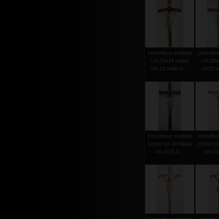
crocefisso scolpito
crocefiss
cm.29x14 corpo
cm.29x
cm.12 volto in ...
cm12 vol
crocefisso scolpito
crocefiss
corpo cm.20 totale
corpo cm
cm.40,5 X ...
cm.55 