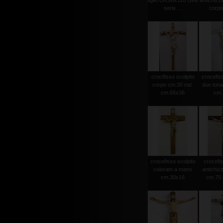
tiglio cm.60x120 (fine
antichizz
serie ...
corpo 
crocifisso scolpito
crocefiss
corpo cm.30 nat.
due tonat
cm.65x36
cm.2
crocefisso scolpito
crocefis
colorato a mano
antichiz
cm.30x16
cm.75 c