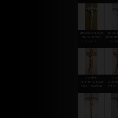
crocefisso in legno
corpo di
cm.10 (corpo e
croce cur
croce pezzo...
15 colo
crocefisso
croc
"sinai"cm.30 corpo
"sinai"c
cm.17 (colorato)
cm.12 (