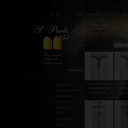
IT
EN
HOME
PRODOTTI
CHI SIAMO
CON
Cerca:
CATALOGO
crocifisso stilizzato
crocifisso
Abbigliamento
mod.2000 corpo
mod.20
Abito francescano
scuro cm.30 ...
scuro c
Abito Talare
Acquasantiere
Ampolle
Anelli
Applicazioni
Arazzi