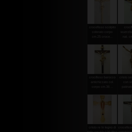
crocefisso scolpito
crocif
colorato corpo
wuerzbu
cm.25 croce...
nat. c
crocifisso barocco
cristo s
antichizzato col.
con vo
corpo cm.36 ...
patinat
cristo re In legno di
crocefiss