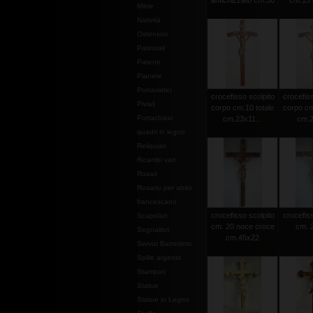
antichizzato cm.30
cm.15 c
Mitrie
Natività
Ostensori
Pastorali
Patene
Pianete
Portaviatici
crocefisso scolpito
crocefiss
Piviali
corpo cm.10 totale
corpo cm
Portachiavi
cm.23x11...
cm.2
quadri in legno
Reliquiari
Ricambi vari
Rosari
Rosario per abito
francescano
crocefisso scolpito
crocefiss
Scapolari
cm. 20 noce croce
cm. 2
Segnalibri
cm.45x22
Servizi Battesimo
Spille argento
Stampati
Statue
Statue in Legno