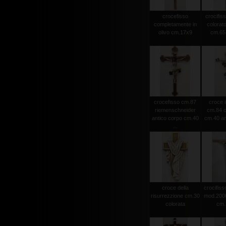
crocefisso
crocifiss
completamente in
colorato
olivo cm.17x9
cm.65 
crocefisso cm.87
croce i
riemenschneider
cm.84 c
antico corpo cm.40
cm.40 an
...
croce della
crocifisso
risurrezzione cm.30
mod.2000 
colorata
cm.1