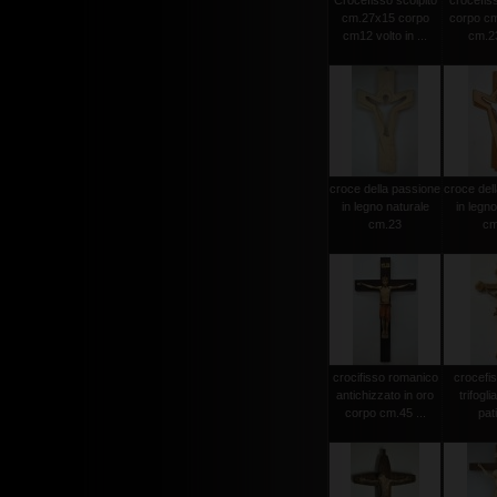
Crocefisso scolpito
crocefiss
cm.27x15 corpo
corpo cm
cm12 volto in ...
cm.23
croce della passione
croce del
in legno naturale
in legno
cm.23
cm
crocifisso romanico
crocefi
antichizzato in oro
trifogli
corpo cm.45 ...
pat