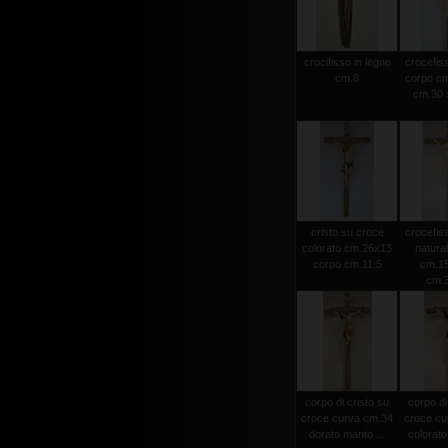
crocifisso in legno
crocefiss
cm.8
corpo cm
cm.30 x
cristo su croce
crocefiss
colorato cm.26x13
natura
corpo cm.11,5
cm.15
cm.
corpo di cristo su
corpo di
croce curva cm.34
croce cu
dorato manto ...
colorato