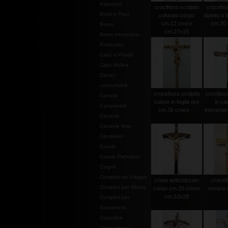
Aspersori
crocifisso scolpito
crocefiss
Bordi e Pizzi
colorato corpo
dipinto a
cm.12 croce
cm.20 c
Borse
cm.27x15
Borse elemosina-
Portacalici
Calici e Pissidi
Calici Molina
Camici
consumabili
crocefisso scolpito
crocifiss
Camicie
colore in foglia oro
in ca
Campanelli
cm.36 croce ...
interamen
Candele
Candele finte
Candelieri
Casule
Casule Pietrobon
Cingoli
Completi da Viaggio
cristo antichizzato
crocef
Completi per Messa
corpo cm.25 croce
rosario 
cm.53x28
Completi per
Sacramenti
Copertine
Copriamboni