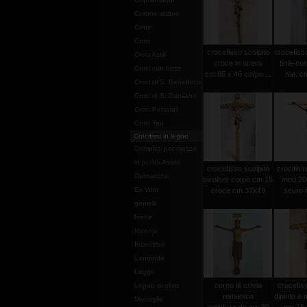
Corone statue
Cotte
Croci
crocefisso scolpito
crocefisso
Croci Astili
croce in acero
tinte co
Croci con base
cm.85 x 46 corpo ...
nat. c
Croci di S. Benedetto
Croci di S. Damiano
Croci Pettorali
Croci Tau
Crocifissi in legno
Completi per messa
in punto Assisi
crocefisso scolpito
crocifisso
Dalmatiche
bicolore corpo cm.15
mod.20
Ex Voto
croce cm.37x19
scuro c
gemelli
Icone
Incensi
Incensieri
Lampade
Leggii
corpo di cristo
crocefiss
Legno di olivo
romanico
dipinto a
Medaglie