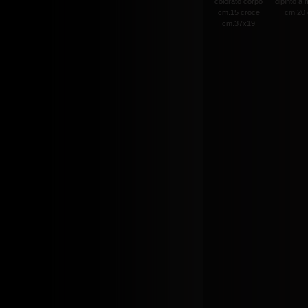
colorato corpo
dipinto a
cm.15 croce
cm.20 c
cm.37x19