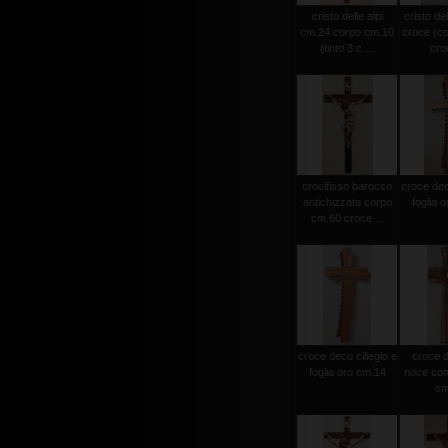
cristo delle alpi
cristo del
cm.24 corpo cm.10
croce (c
(tinto 3 c....
croc
crocifisso barocco
croce deco
antichizzato corpo
foglia 
cm.60 croce ...
croce deco ciliegio e
croce d
foglia oro cm.14
noce con 
cm