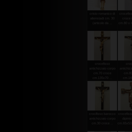
cristo romanico di
crocefiss
altenstadt cm. 30
croce 
(articolo da ...
cm.80 x 4
crocefisso
croc
antichizzato corpo
antichiz
cm.70 croce
cm.80
cm.135x70 ...
cm.145
crocifisso barocco
crocefiss
antichizzato corpo
dipint
cm.30 croce ...
cm.65x53 (