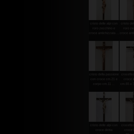
cristo delle alpi con
cristo del
roro zecchino e
roro ze
croce antichizzata ...
croce anti
cristo della passione
crocefiss
con croce cm.21 e
croce i
corpo cm.11 ...
cm.65 x 3
cristo delle alpi con
crocefiss
croce diritta
croce 