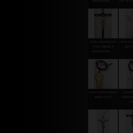
antichizzato ...
cm.78 x 4
cristo spirante con
croce in 
croce dipinto e
gesu'
antichizzato ...
croce cristo in legno
crocef
antico cm.5
collarin
cm