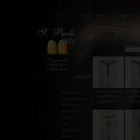
IT
EN
HOME
PRODOTTI
CHI SIAMO
CON
Cerca:
CATALOGO
crocifisso stilizzato
crocifisso
Abbigliamento
mod.2000 corpo
mod.20
Abito francescano
scuro cm.30 ...
scuro c
Abito Talare
Acquasantiere
Ampolle
Anelli
Applicazioni
Arazzi