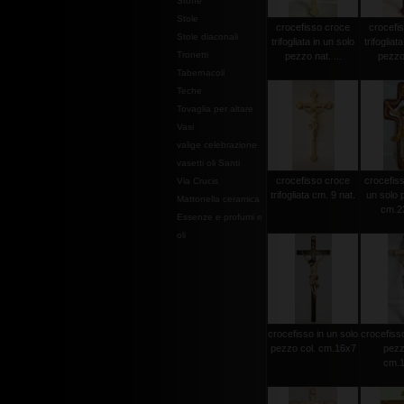
Stoffe
Stole
crocefisso croce
crocefi
Stole diaconali
trifogliata in un solo
trifogliat
Tronetti
pezzo nat. ...
pezzo 
Tabernacoli
Teche
Tovaglia per altare
Vasi
valige celebrazione
vasetti oli Santi
crocefisso croce
crocefisso
Via Crucis
trifogliata cm. 9 nat.
un solo 
Mattonella ceramica
cm.2
Essenze e profumi e
oli
crocefisso in un solo
crocefisso
pezzo col. cm.16x7
pezz
cm.1