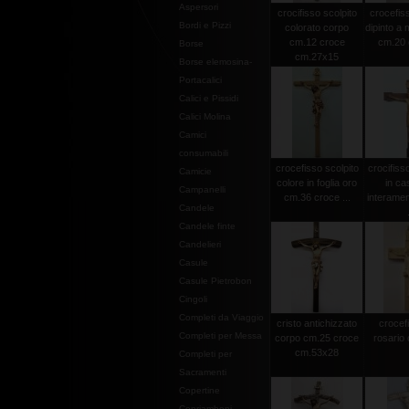
Aspersori
crocifisso scolpito
crocefiss
Bordi e Pizzi
colorato corpo
dipinto a
cm.12 croce
cm.20 c
Borse
cm.27x15
Borse elemosina-
Portacalici
Calici e Pissidi
Calici Molina
Camici
consumabili
crocefisso scolpito
crocifiss
Camicie
colore in foglia oro
in ca
Campanelli
cm.36 croce ...
interamen
Candele
Candele finte
Candelieri
Casule
Casule Pietrobon
Cingoli
Completi da Viaggio
cristo antichizzato
crocef
Completi per Messa
corpo cm.25 croce
rosario 
cm.53x28
Completi per
Sacramenti
Copertine
Copriamboni