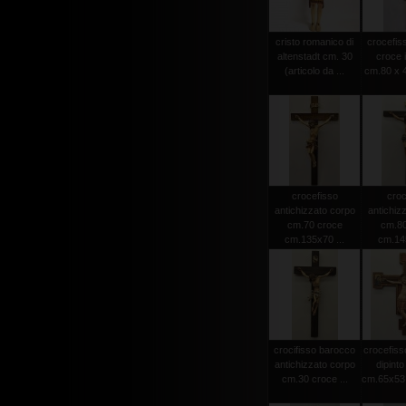
cristo romanico di
crocefiss
altenstadt cm. 30
croce 
(articolo da ...
cm.80 x 4
crocefisso
croc
antichizzato corpo
antichiz
cm.70 croce
cm.80
cm.135x70 ...
cm.145
crocifisso barocco
crocefiss
antichizzato corpo
dipint
cm.30 croce ...
cm.65x53 (