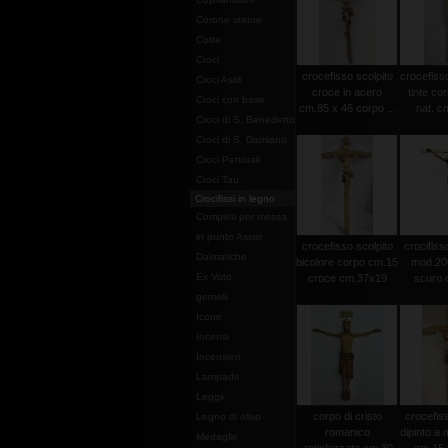
Corone statue
Cotte
Croci
crocefisso scolpito
crocefisso
Croci Astili
croce in acero
tinte co
Croci con base
cm.85 x 46 corpo ...
nat. c
Croci di S. Benedetto
Croci di S. Damiano
Croci Pettorali
Croci Tau
Crocifissi in legno
Completi per messa
in punto Assisi
crocefisso scolpito
crocifisso
Dalmatiche
bicolore corpo cm.15
mod.20
Ex Voto
croce cm.37x19
scuro c
gemelli
Icone
Incensi
Incensieri
Lampade
Leggii
corpo di cristo
crocefiss
Legno di olivo
romanico
dipinto a
Medaglie