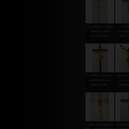
crocefisso scolpito
crocif
colorato corpo
wuerzbu
cm.25 croce...
nat. c
crocifisso barocco
cristo s
antichizzato col.
con vo
corpo cm.36 ...
patinat
cristo re In legno di
crocefiss