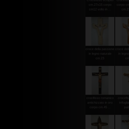
Crocefisso scolpito
crocefiss
cm.27x15 corpo
corpo cm
cm12 volto in ...
cm.23
croce della passione
croce del
in legno naturale
in legno
cm.23
cm
crocifisso romanico
crocefi
antichizzato in oro
trifogli
corpo cm.45 ...
pat