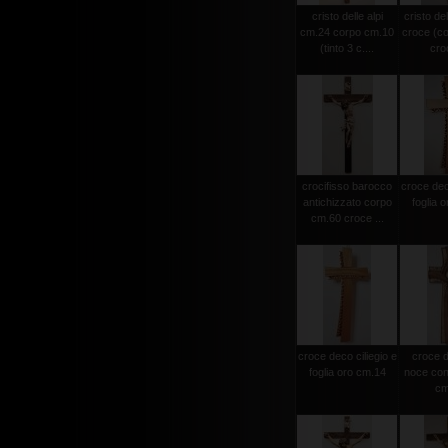
cristo delle alpi
cristo del
cm.24 corpo cm.10
croce (c
(tinto 3 c....
croc
crocifisso barocco
croce deco
antichizzato corpo
foglia 
cm.60 croce ...
croce deco ciliegio e
croce d
foglia oro cm.14
noce con 
cm