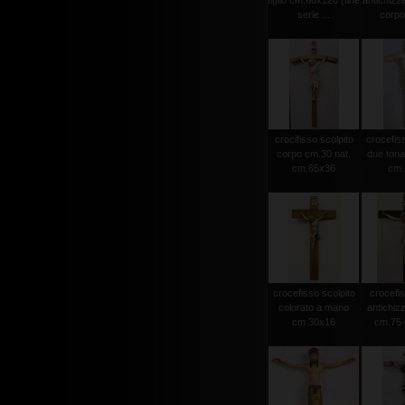
tiglio cm.60x120 (fine
antichizz
serie ...
corpo 
crocifisso scolpito
crocefiss
corpo cm.30 nat.
due tonat
cm.65x36
cm.2
crocefisso scolpito
crocefis
colorato a mano
antichiz
cm.30x16
cm.75 c