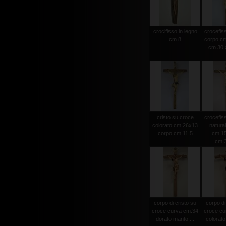
crocifisso in legno
crocefiss
cm.8
corpo cm
cm.30 x
cristo su croce
crocefiss
colorato cm.26x13
natura
corpo cm.11,5
cm.15
cm.
corpo di cristo su
corpo di
croce curva cm.34
croce cu
dorato manto ...
colorato