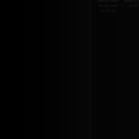
colorato corpo
dipinto a
cm.15 croce
cm.20 c
cm.37x19