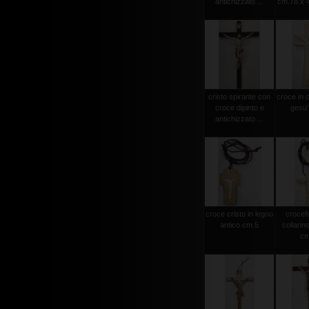
antichizzato ...
cm.78 x 4
cristo spirante con
croce in 
croce dipinto e
gesu'
antichizzato ...
croce cristo in legno
crocef
antico cm.5
collarin
cm