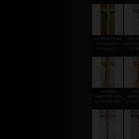
crocefisso in legno
corpo di
cm.10 (corpo e
croce cur
croce pezzo...
15 colo
crocefisso
croc
"sinai"cm.30 corpo
"sinai"c
cm.17 (colorato)
cm.12 (