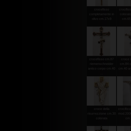
crocefisso
crocifiss
completamente in
colorato
olivo cm.17x9
cm.65 
crocefisso cm.87
croce i
riemenschneider
cm.84 c
antico corpo cm.40
cm.40 an
...
croce della
crocifisso
risurrezzione cm.30
mod.2000 
colorata
cm.1