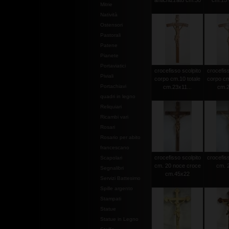
antichizzato cm.30
cm.15 c
Mitrie
Natività
Ostensori
Pastorali
Patene
Pianete
Portaviatici
crocefisso scolpito
crocefiss
Piviali
corpo cm.10 totale
corpo cm
Portachiavi
cm.23x11...
cm.2
quadri in legno
Reliquiari
Ricambi vari
Rosari
Rosario per abito
francescano
crocefisso scolpito
crocefiss
Scapolari
cm. 20 noce croce
cm. 2
Segnalibri
cm.45x22
Servizi Battesimo
Spille argento
Stampati
Statue
Statue in Legno