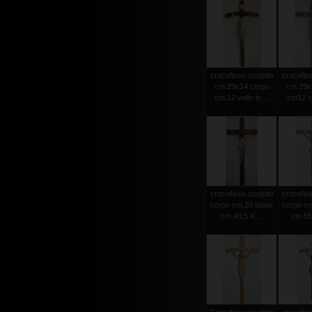
crocefisso scolpito
crocefiss
cm.29x14 corpo
cm.29x
cm.12 volto in ...
cm12 vol
crocefisso scolpito
crocefiss
corpo cm.20 totale
corpo cm
cm.40,5 X ...
cm.55 