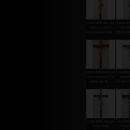
cristo delle alpi con
cristo del
roro zecchino e
roro ze
croce antichizzata ...
croce anti
cristo della passione
crocefiss
con croce cm.21 e
croce i
corpo cm.11 ...
cm.65 x 3
cristo delle alpi con
crocefiss
croce diritta
croce 