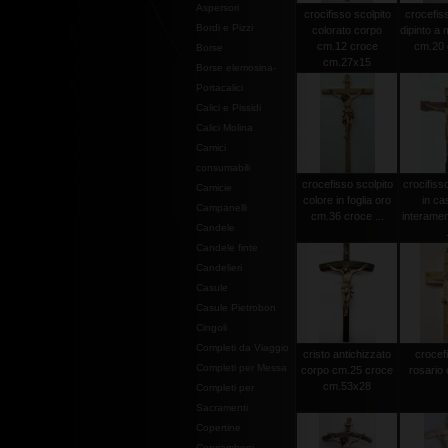
Aspersori
crocifisso scolpito
crocefiss
Bordi e Pizzi
colorato corpo
dipinto a
cm.12 croce
cm.20 c
Borse
cm.27x15
Borse elemosina-
Portacalici
Calici e Pissidi
Calici Molina
Camici
consumabili
crocefisso scolpito
crocifiss
Camicie
colore in foglia oro
in ca
Campanelli
cm.36 croce ...
interamen
Candele
Candele finte
Candelieri
Casule
Casule Pietrobon
Cingoli
Completi da Viaggio
cristo antichizzato
crocef
Completi per Messa
corpo cm.25 croce
rosario 
cm.53x28
Completi per
Sacramenti
Copertine
Copriamboni