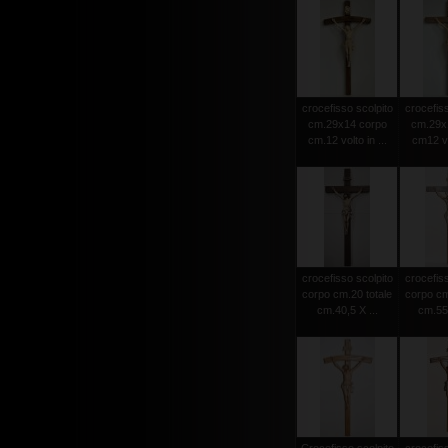
crocefisso scolpito
crocefiss
cm.29x14 corpo
cm.29x
cm.12 volto in ...
cm12 vol
crocefisso scolpito
crocefiss
corpo cm.20 totale
corpo cm
cm.40,5 X ...
cm.55 