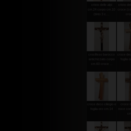
cristo delle alpi
cristo del
cm.24 corpo cm.10
croce (c
(tinto 3 c....
croc
crocifisso barocco
croce deco
antichizzato corpo
foglia 
cm.60 croce ...
croce deco ciliegio e
croce d
foglia oro cm.14
noce con 
cm