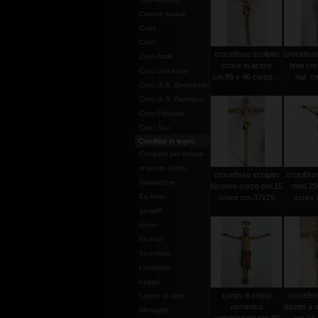
Corone statue
Cotte
Croci
crocefisso scolpito
crocefisso
Croci Astili
croce in acero
tinte co
Croci con base
cm.85 x 46 corpo ...
nat. c
Croci di S. Benedetto
Croci di S. Damiano
Croci Pettorali
Croci Tau
Crocifissi in legno
Completi per messa
in punto Assisi
crocefisso scolpito
crocifisso
Dalmatiche
bicolore corpo cm.15
mod.20
Ex Voto
croce cm.37x19
scuro c
gemelli
Icone
Incensi
Incensieri
Lampade
Leggii
corpo di cristo
crocefiss
Legno di olivo
romanico
dipinto a
Medaglie