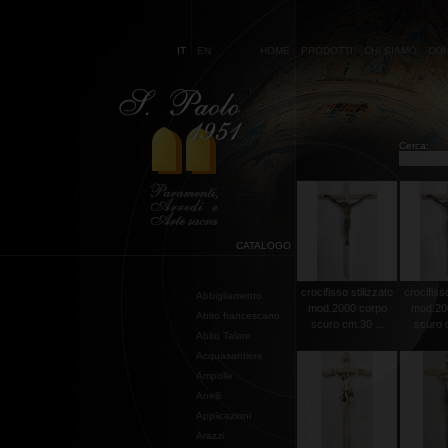
IT
EN
HOME
PRODOTTI
CHI SIAMO
CON
Cerca:
CATALOGO
crocifisso stilizzato
crocifisso
Abbigliamento
mod.2000 corpo
mod.20
Abito francescano
scuro cm.30 ...
scuro c
Abito Talare
Acquasantiere
Ampolle
Anelli
Applicazioni
Arazzi