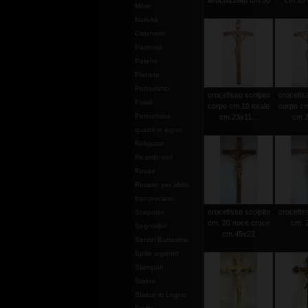
antichizzato cm.30
cm.15 c
Mitrie
Natività
Ostensori
Pastorali
Patene
Pianete
Portaviatici
crocefisso scolpito
crocefiss
Piviali
corpo cm.10 totale
corpo cm
Portachiavi
cm.23x11...
cm.2
quadri in legno
Reliquiari
Ricambi vari
Rosari
Rosario per abito
francescano
crocefisso scolpito
crocefiss
Scapolari
cm. 20 noce croce
cm. 2
Segnalibri
cm.45x22
Servizi Battesimo
Spille argento
Stampati
Statue
Statue in Legno