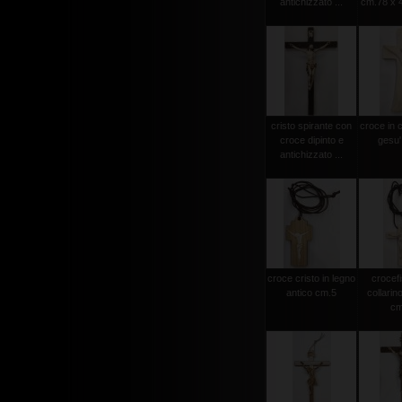
antichizzato ...
cm.78 x 4
cristo spirante con
croce in 
croce dipinto e
gesu'
antichizzato ...
croce cristo in legno
crocef
antico cm.5
collarin
cm