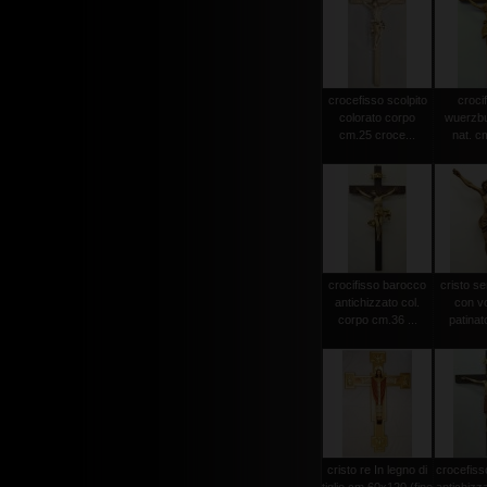
crocefisso scolpito
crocif
colorato corpo
wuerzbu
cm.25 croce...
nat. c
crocifisso barocco
cristo s
antichizzato col.
con vo
corpo cm.36 ...
patinat
cristo re In legno di
crocefiss