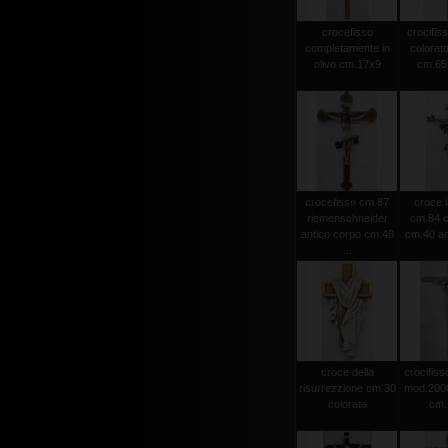
crocefisso
crocifiss
completamente in
colorato
olivo cm.17x9
cm.65 
crocefisso cm.87
croce i
riemenschneider
cm.84 c
antico corpo cm.40
cm.40 an
...
croce della
crocifisso
risurrezzione cm.30
mod.2000 
colorata
cm.1