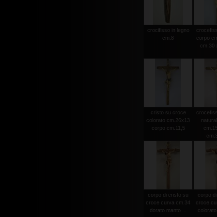
crocifisso in legno
crocefiss
cm.8
corpo cm
cm.30 x
cristo su croce
crocefiss
colorato cm.26x13
natura
corpo cm.11,5
cm.15
cm.
corpo di cristo su
corpo di
croce curva cm.34
croce cu
dorato manto ...
colorato