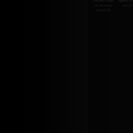
colorato corpo
dipinto a
cm.15 croce
cm.20 c
cm.37x19