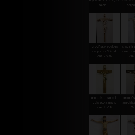
tiglio cm.60x120 (fine
antichizz
serie ...
corpo 
crocifisso scolpito
crocefiss
corpo cm.30 nat.
due tonat
cm.65x36
cm.2
crocefisso scolpito
crocefis
colorato a mano
antichiz
cm.30x16
cm.75 c