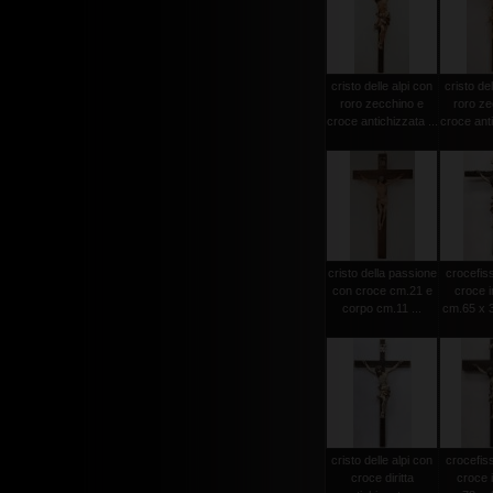
cristo delle alpi con
cristo del
roro zecchino e
roro ze
croce antichizzata ...
croce anti
cristo della passione
crocefiss
con croce cm.21 e
croce i
corpo cm.11 ...
cm.65 x 3
cristo delle alpi con
crocefiss
croce diritta
croce 