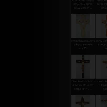
Crocefisso scolpito
crocefiss
cm.27x15 corpo
corpo cm
cm12 volto in ...
cm.23
croce della passione
croce del
in legno naturale
in legno
cm.23
cm
crocifisso romanico
crocefi
antichizzato in oro
trifogli
corpo cm.45 ...
pat