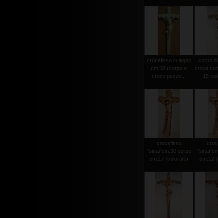
crocefisso in legno
corpo di
cm.10 (corpo e
croce cur
croce pezzo...
15 colo
crocefisso
croc
"sinai"cm.30 corpo
"sinai"c
cm.17 (colorato)
cm.12 (