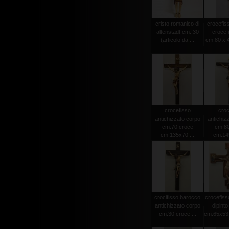
cristo romanico di
crocefiss
altenstadt cm. 30
croce 
(articolo da ...
cm.80 x 4
crocefisso
croc
antichizzato corpo
antichiz
cm.70 croce
cm.80
cm.135x70 ...
cm.145
crocifisso barocco
crocefiss
antichizzato corpo
dipint
cm.30 croce ...
cm.65x53 (