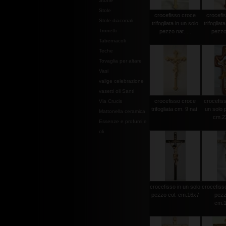
Stoffe
Stole
crocefisso croce
crocefi
Stole diaconali
trifogliata in un solo
trifogliat
Tronetti
pezzo nat. ...
pezzo 
Tabernacoli
Teche
Tovaglia per altare
Vasi
valige celebrazione
vasetti oli Santi
crocefisso croce
crocefisso
Via Crucis
trifogliata cm. 9 nat.
un solo 
Mattonella ceramica
cm.2
Essenze e profumi e
oli
crocefisso in un solo
crocefisso
pezzo col. cm.16x7
pezz
cm.1