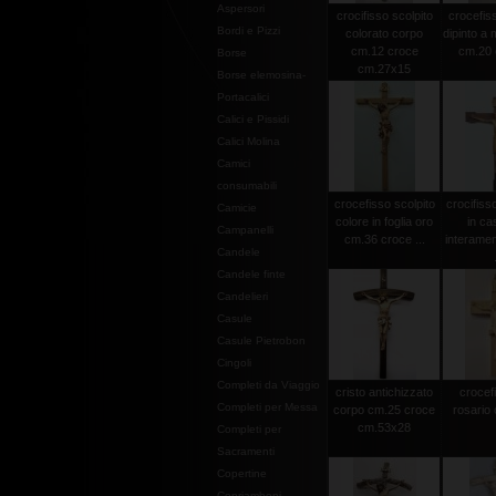
Aspersori
crocifisso scolpito
crocefiss
Bordi e Pizzi
colorato corpo
dipinto a
cm.12 croce
cm.20 c
Borse
cm.27x15
Borse elemosina-
Portacalici
Calici e Pissidi
Calici Molina
Camici
consumabili
crocefisso scolpito
crocifiss
Camicie
colore in foglia oro
in ca
Campanelli
cm.36 croce ...
interamen
Candele
Candele finte
Candelieri
Casule
Casule Pietrobon
Cingoli
Completi da Viaggio
cristo antichizzato
crocef
Completi per Messa
corpo cm.25 croce
rosario 
cm.53x28
Completi per
Sacramenti
Copertine
Copriamboni