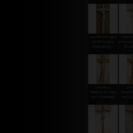
crocefisso in legno
corpo di
cm.10 (corpo e
croce cur
croce pezzo...
15 colo
crocefisso
croc
"sinai"cm.30 corpo
"sinai"c
cm.17 (colorato)
cm.12 (