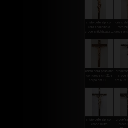
cristo delle alpi con
cristo del
roro zecchino e
roro ze
croce antichizzata ...
croce anti
cristo della passione
crocefiss
con croce cm.21 e
croce i
corpo cm.11 ...
cm.65 x 3
cristo delle alpi con
crocefiss
croce diritta
croce 