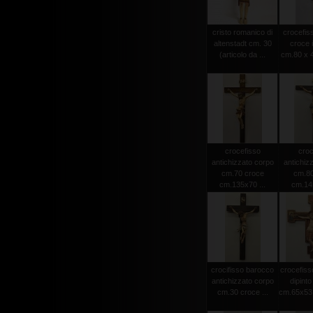
cristo romanico di
crocefiss
altenstadt cm. 30
croce 
(articolo da ...
cm.80 x 4
crocefisso
croc
antichizzato corpo
antichiz
cm.70 croce
cm.80
cm.135x70 ...
cm.145
crocifisso barocco
crocefiss
antichizzato corpo
dipint
cm.30 croce ...
cm.65x53 (