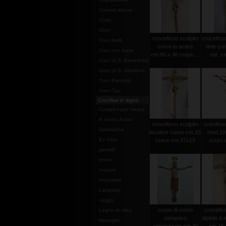
Corone statue
Cotte
Croci
crocefisso scolpito
crocefisso
Croci Astili
croce in acero
tinte co
Croci con base
cm.85 x 46 corpo ...
nat. c
Croci di S. Benedetto
Croci di S. Damiano
Croci Pettorali
Croci Tau
Crocifissi in legno
Completi per messa
in punto Assisi
crocefisso scolpito
crocifisso
Dalmatiche
bicolore corpo cm.15
mod.20
Ex Voto
croce cm.37x19
scuro c
gemelli
Icone
Incensi
Incensieri
Lampade
Leggii
corpo di cristo
crocefiss
Legno di olivo
romanico
dipinto a
Medaglie