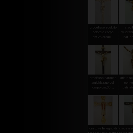
crocefisso scolpito
crocif
colorato corpo
wuerzbu
cm.25 croce...
nat. c
crocifisso barocco
cristo s
antichizzato col.
con vo
corpo cm.36 ...
patinat
cristo re In legno di
crocefiss