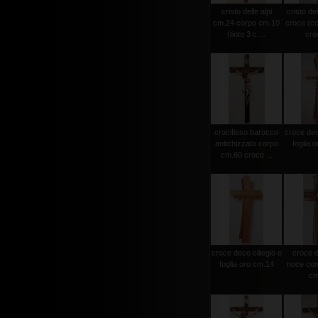
cristo delle alpi
cristo del
cm.24 corpo cm.10
croce (c
(tinto 3 c....
croc
crocifisso barocco
croce deco
antichizzato corpo
foglia 
cm.60 croce ...
croce deco ciliegio e
croce d
foglia oro cm.14
noce con 
cm