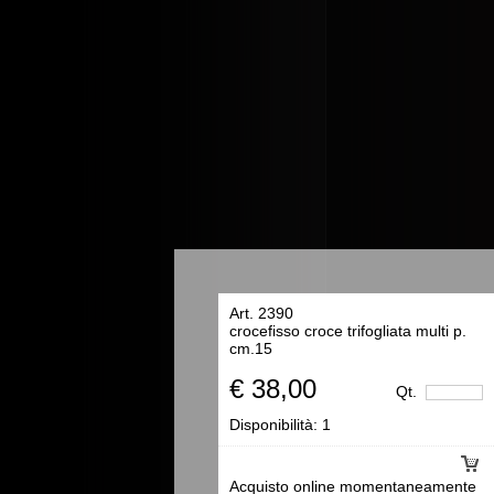
Art. 2390
crocefisso croce trifogliata multi p.
cm.15
€ 38,00
Qt.
Disponibilità:
1
Acquisto online momentaneamente