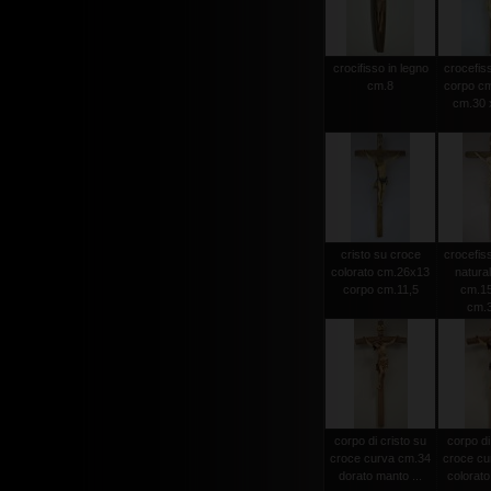
crocifisso in legno
crocefiss
cm.8
corpo cm
cm.30 x
cristo su croce
crocefiss
colorato cm.26x13
natura
corpo cm.11,5
cm.15
cm.
corpo di cristo su
corpo di
croce curva cm.34
croce cu
dorato manto ...
colorato