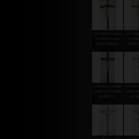
crocefisso scolpito
crocefiss
cm.29x14 corpo
cm.29x
cm.12 volto in ...
cm12 vol
crocefisso scolpito
crocefiss
corpo cm.20 totale
corpo cm
cm.40,5 X ...
cm.55 