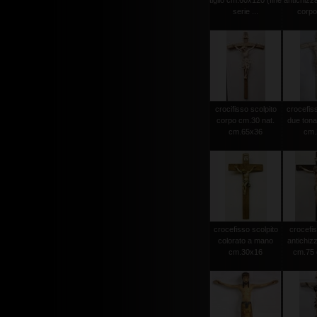
tiglio cm.60x120 (fine
antichizz
serie ...
corpo 
crocifisso scolpito
crocefiss
corpo cm.30 nat.
due tonat
cm.65x36
cm.2
crocefisso scolpito
crocefis
colorato a mano
antichiz
cm.30x16
cm.75 c