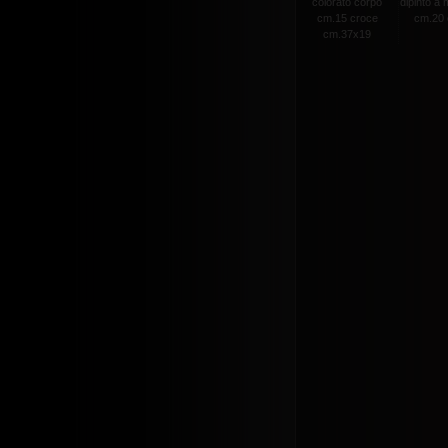
colorato corpo
dipinto a
cm.15 croce
cm.20 c
cm.37x19