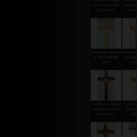
Crocefisso scolpito
crocefiss
cm.27x15 corpo
corpo cm
cm12 volto in ...
cm.23
croce della passione
croce del
in legno naturale
in legno
cm.23
cm
crocifisso romanico
crocefi
antichizzato in oro
trifogli
corpo cm.45 ...
pat