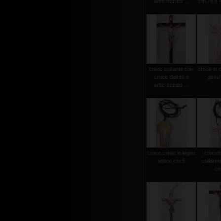
antichizzato ...
cm.78 x 4
cristo spirante con
croce in 
croce dipinto e
gesu'
antichizzato ...
croce cristo in legno
crocef
antico cm.5
collarin
cm