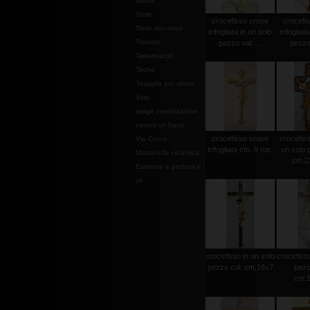
Stoffe
Stole
crocefisso croce
crocefi
Stole diaconali
trifogliata in un solo
trifogliat
Tronetti
pezzo nat. ...
pezzo 
Tabernacoli
Teche
Tovaglia per altare
Vasi
valige celebrazione
vasetti oli Santi
crocefisso croce
crocefisso
Via Crucis
trifogliata cm. 9 nat.
un solo 
Mattonella ceramica
cm.2
Essenze e profumi e
oli
crocefisso in un solo
crocefisso
pezzo col. cm.16x7
pezz
cm.1