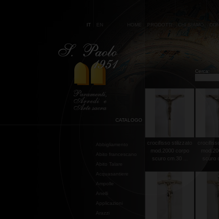
IT
EN
HOME
PRODOTTI
CHI SIAMO
CON
Cerca:
CATALOGO
crocifisso stilizzato
crocifisso
Abbigliamento
mod.2000 corpo
mod.20
Abito francescano
scuro cm.30 ...
scuro c
Abito Talare
Acquasantiere
Ampolle
Anelli
Applicazioni
Arazzi