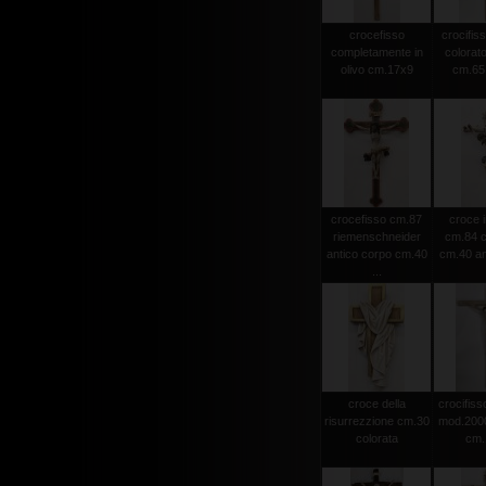
crocefisso
crocifiss
completamente in
colorato
olivo cm.17x9
cm.65 
crocefisso cm.87
croce i
riemenschneider
cm.84 c
antico corpo cm.40
cm.40 an
...
croce della
crocifisso
risurrezzione cm.30
mod.2000 
colorata
cm.1