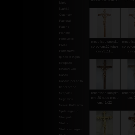
antichizzato cm.30
cm.15 c
Mitrie
Natività
Ostensori
Pastorali
Patene
Pianete
Portaviatici
crocefisso scolpito
crocefiss
Piviali
corpo cm.10 totale
corpo cm
Portachiavi
cm.23x11...
cm.2
quadri in legno
Reliquiari
Ricambi vari
Rosari
Rosario per abito
francescano
crocefisso scolpito
crocefiss
Scapolari
cm. 20 noce croce
cm. 2
Segnalibri
cm.45x22
Servizi Battesimo
Spille argento
Stampati
Statue
Statue in Legno