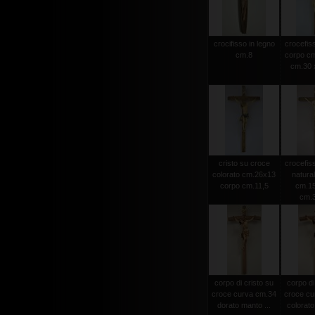
crocifisso in legno
crocefiss
cm.8
corpo cm
cm.30 x
cristo su croce
crocefiss
colorato cm.26x13
natura
corpo cm.11,5
cm.15
cm.
corpo di cristo su
corpo di
croce curva cm.34
croce cu
dorato manto ...
colorato