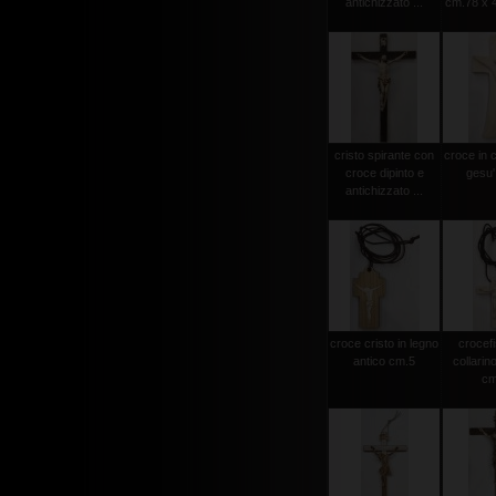
antichizzato ...
cm.78 x 4
cristo spirante con
croce in 
croce dipinto e
gesu'
antichizzato ...
croce cristo in legno
crocef
antico cm.5
collarin
cm