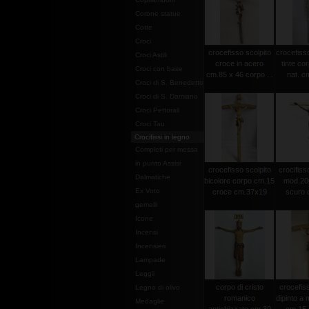
Corone statue
Cotte
Croci
crocefisso scolpito
crocefisso
Croci Astili
croce in acero
tinte co
Croci con base
cm.85 x 46 corpo ...
nat. c
Croci di S. Benedetto
Croci di S. Damiano
Croci Pettorali
Croci Tau
Crocifissi in legno
Completi per messa
in punto Assisi
crocefisso scolpito
crocifisso
Dalmatiche
bicolore corpo cm.15
mod.20
Ex Voto
croce cm.37x19
scuro c
gemelli
Icone
Incensi
Incensieri
Lampade
Leggii
corpo di cristo
crocefiss
Legno di olivo
romanico
dipinto a
Medaglie