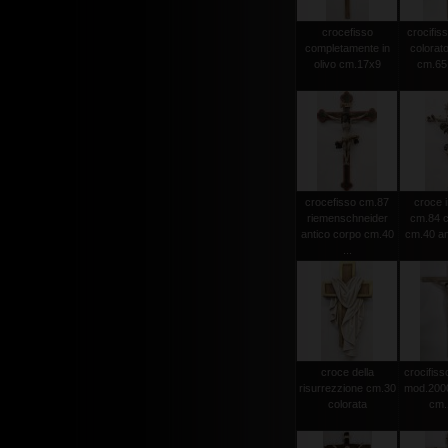
crocefisso
crocifiss
completamente in
colorato
olivo cm.17x9
cm.65 
crocefisso cm.87
croce i
riemenschneider
cm.84 c
antico corpo cm.40
cm.40 an
...
croce della
crocifisso
risurrezzione cm.30
mod.2000 
colorata
cm.1