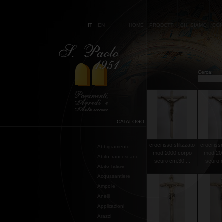
IT
EN
HOME
PRODOTTI
CHI SIAMO
CON
Cerca:
CATALOGO
crocifisso stilizzato
crocifisso
Abbigliamento
mod.2000 corpo
mod.20
Abito francescano
scuro cm.30 ...
scuro c
Abito Talare
Acquasantiere
Ampolle
Anelli
Applicazioni
Arazzi