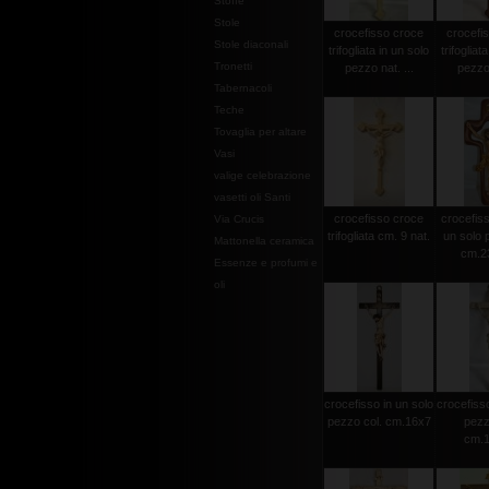
Stoffe
Stole
crocefisso croce
crocefi
Stole diaconali
trifogliata in un solo
trifogliat
Tronetti
pezzo nat. ...
pezzo 
Tabernacoli
Teche
Tovaglia per altare
Vasi
valige celebrazione
vasetti oli Santi
crocefisso croce
crocefisso
Via Crucis
trifogliata cm. 9 nat.
un solo 
Mattonella ceramica
cm.2
Essenze e profumi e
oli
crocefisso in un solo
crocefisso
pezzo col. cm.16x7
pezz
cm.1