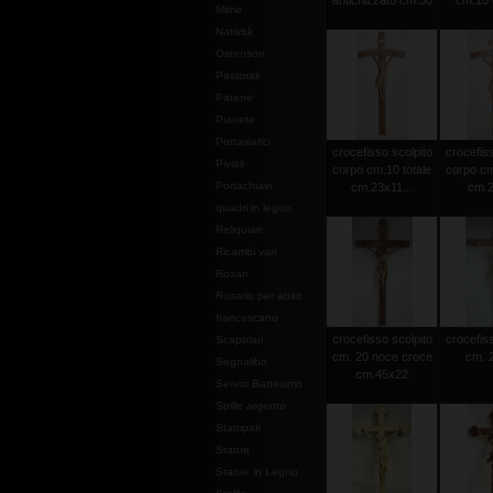
antichizzato cm.30
cm.15 c
Mitrie
Natività
Ostensori
Pastorali
Patene
Pianete
Portaviatici
crocefisso scolpito
crocefiss
Piviali
corpo cm.10 totale
corpo cm
Portachiavi
cm.23x11...
cm.2
quadri in legno
Reliquiari
Ricambi vari
Rosari
Rosario per abito
francescano
crocefisso scolpito
crocefiss
Scapolari
cm. 20 noce croce
cm. 2
Segnalibri
cm.45x22
Servizi Battesimo
Spille argento
Stampati
Statue
Statue in Legno