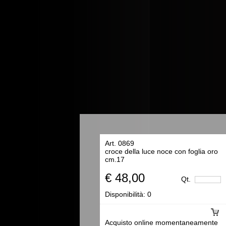
Art. 0869
croce della luce noce con foglia oro
cm.17
€ 48,00
Qt.
Disponibilità:
0
Acquisto online momentaneamente