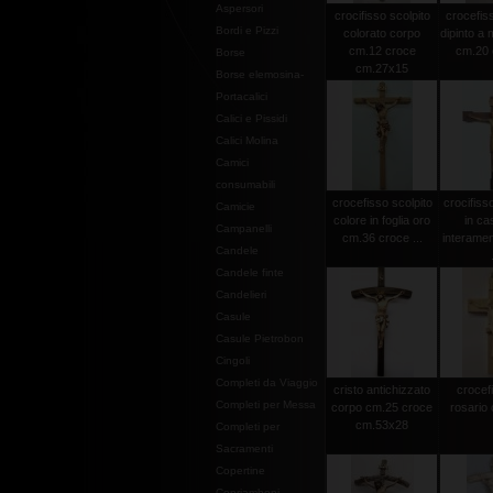
Aspersori
crocifisso scolpito
crocefiss
Bordi e Pizzi
colorato corpo
dipinto a
cm.12 croce
cm.20 c
Borse
cm.27x15
Borse elemosina-
Portacalici
Calici e Pissidi
Calici Molina
Camici
consumabili
crocefisso scolpito
crocifiss
Camicie
colore in foglia oro
in ca
Campanelli
cm.36 croce ...
interamen
Candele
Candele finte
Candelieri
Casule
Casule Pietrobon
Cingoli
Completi da Viaggio
cristo antichizzato
crocef
Completi per Messa
corpo cm.25 croce
rosario 
cm.53x28
Completi per
Sacramenti
Copertine
Copriamboni