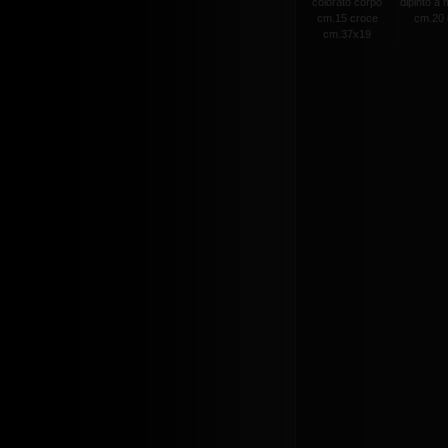
colorato corpo
dipinto a
cm.15 croce
cm.20 c
cm.37x19