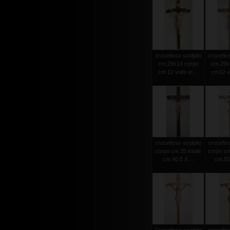
crocefisso scolpito
crocefiss
cm.29x14 corpo
cm.29x
cm.12 volto in ...
cm12 vol
crocefisso scolpito
crocefiss
corpo cm.20 totale
corpo cm
cm.40,5 X ...
cm.55 