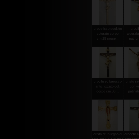
crocefisso scolpito
crocif
colorato corpo
wuerzbu
cm.25 croce...
nat. c
crocifisso barocco
cristo s
antichizzato col.
con vo
corpo cm.36 ...
patinat
cristo re In legno di
crocefiss