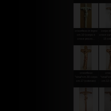
crocefisso in legno
corpo di
cm.10 (corpo e
croce cur
croce pezzo...
15 colo
crocefisso
croc
"sinai"cm.30 corpo
"sinai"c
cm.17 (colorato)
cm.12 (