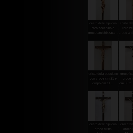
cristo delle alpi con
cristo del
roro zecchino e
roro ze
croce antichizzata ...
croce anti
cristo della passione
crocefiss
con croce cm.21 e
croce i
corpo cm.11 ...
cm.65 x 3
cristo delle alpi con
crocefiss
croce diritta
croce 