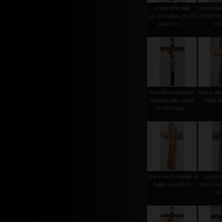
cristo delle alpi
cristo del
cm.24 corpo cm.10
croce (c
(tinto 3 c....
croc
crocifisso barocco
croce deco
antichizzato corpo
foglia 
cm.60 croce ...
croce deco ciliegio e
croce d
foglia oro cm.14
noce con 
cm