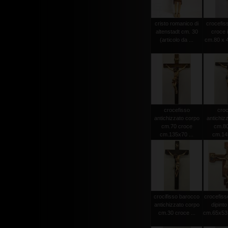
cristo romanico di
crocefiss
altenstadt cm. 30
croce 
(articolo da ...
cm.80 x 4
crocefisso
croc
antichizzato corpo
antichiz
cm.70 croce
cm.80
cm.135x70 ...
cm.145
crocifisso barocco
crocefiss
antichizzato corpo
dipint
cm.30 croce ...
cm.65x53 (