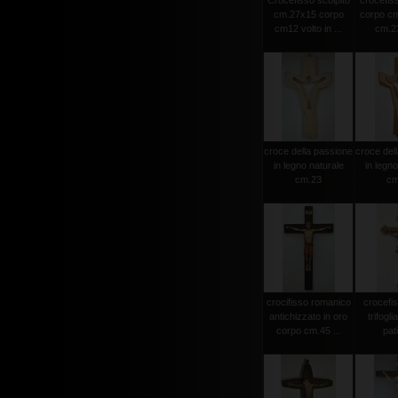
Crocefisso scolpito
crocefiss
cm.27x15 corpo
corpo cm
cm12 volto in ...
cm.23
croce della passione
croce del
in legno naturale
in legno
cm.23
cm
crocifisso romanico
crocefi
antichizzato in oro
trifogli
corpo cm.45 ...
pat