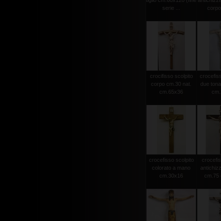
tiglio cm.60x120 (fine
antichizz
serie ...
corpo 
crocifisso scolpito
crocefiss
corpo cm.30 nat.
due tonat
cm.65x36
cm.2
crocefisso scolpito
crocefis
colorato a mano
antichiz
cm.30x16
cm.75 c