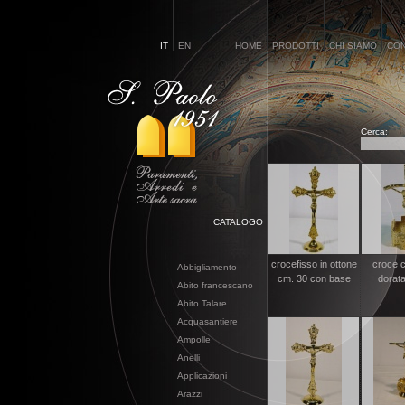
IT
EN
HOME
PRODOTTI
CHI SIAMO
CON
Cerca:
CATALOGO
crocefisso in ottone
croce 
Abbigliamento
cm. 30 con base
dorat
Abito francescano
Abito Talare
Acquasantiere
Ampolle
Anelli
Applicazioni
Arazzi