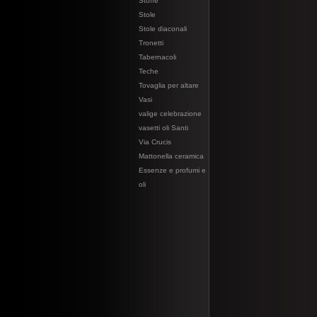
Stoffe
Stole
Stole diaconali
Tronetti
Tabernacoli
Teche
Tovaglia per altare
Vasi
valige celebrazione
vasetti oli Santi
Via Crucis
Mattonella ceramica
Essenze e profumi e
oli