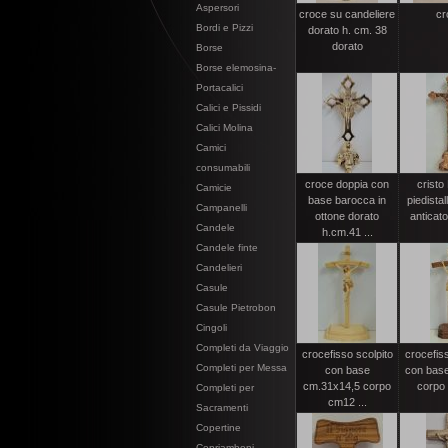
Aspersori
croce su candeliere
cr
Bordi e Pizzi
dorato h. cm. 38
dorato
Borse
Borse elemosina-
Portacalici
Calici e Pissidi
Calici Molina
Camici
consumabili
croce doppia con
cristo
Camicie
base barocca in
piedistal
Campanelli
ottone dorato
anticato
Candele
h.cm.41 ...
Candele finte
Candelieri
Casule
Casule Pietrobon
Cingoli
Completi da Viaggio
crocefisso scolpito
crocefiss
Completi per Messa
con base
con bas
cm.31x14,5 corpo
corpo 
Completi per
cm12 ...
Sacramenti
Copertine
Copriamboni