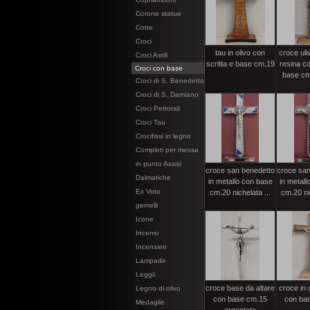
Corone statue
Cotte
Croci
tau in olivo con
croce uli
Croci Astili
scritta e base cm.19
resina co
Croci con base
base cm
Croci di S. Benedetto
Croci di S. Damiano
Croci Pettorali
Croci Tau
Crocifissi in legno
Completi per messa
in punto Assisi
croce san benedetto
croce san
Dalmatiche
in metallo con base
in metall
Ex Voto
cm.20 nichelata ...
cm.20 nic
gemelli
Icone
Incensi
Incensieri
Lampade
Leggii
croce base da altare
croce in 
Legno di olivo
con base cm.15
con ba
Medaglie