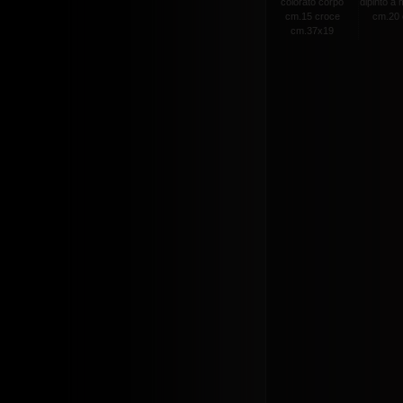
colorato corpo
dipinto a
cm.15 croce
cm.20 c
cm.37x19