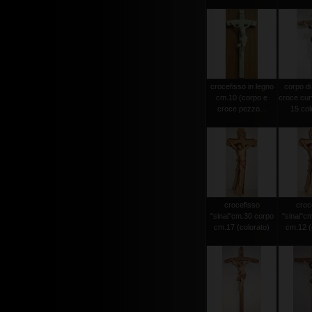
crocefisso in legno
corpo di
cm.10 (corpo e
croce cur
croce pezzo...
15 colo
crocefisso
croc
"sinai"cm.30 corpo
"sinai"c
cm.17 (colorato)
cm.12 (