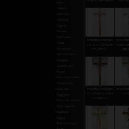
antichizzato cm.30
cm.15 c
Mitrie
Natività
Ostensori
Pastorali
Patene
Pianete
Portaviatici
crocefisso scolpito
crocefiss
Piviali
corpo cm.10 totale
corpo cm
Portachiavi
cm.23x11...
cm.2
quadri in legno
Reliquiari
Ricambi vari
Rosari
Rosario per abito
francescano
crocefisso scolpito
crocefiss
Scapolari
cm. 20 noce croce
cm. 2
Segnalibri
cm.45x22
Servizi Battesimo
Spille argento
Stampati
Statue
Statue in Legno