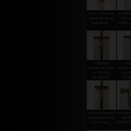
cristo romanico di
crocefiss
altenstadt cm. 30
croce 
(articolo da ...
cm.80 x 4
crocefisso
croc
antichizzato corpo
antichiz
cm.70 croce
cm.80
cm.135x70 ...
cm.145
crocifisso barocco
crocefiss
antichizzato corpo
dipint
cm.30 croce ...
cm.65x53 (