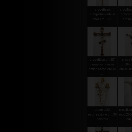
crocefisso
crocifiss
completamente in
colorato
olivo cm.17x9
cm.65 
crocefisso cm.87
croce i
riemenschneider
cm.84 c
antico corpo cm.40
cm.40 an
...
croce della
crocifisso
risurrezzione cm.30
mod.2000 
colorata
cm.1