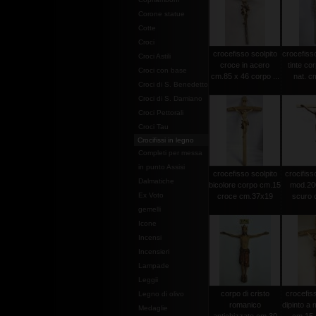
Corone statue
Cotte
Croci
crocefisso scolpito
crocefisso
Croci Astili
croce in acero
tinte co
Croci con base
cm.85 x 46 corpo ...
nat. c
Croci di S. Benedetto
Croci di S. Damiano
Croci Pettorali
Croci Tau
Crocifissi in legno
Completi per messa
in punto Assisi
crocefisso scolpito
crocifisso
Dalmatiche
bicolore corpo cm.15
mod.20
Ex Voto
croce cm.37x19
scuro c
gemelli
Icone
Incensi
Incensieri
Lampade
Leggii
corpo di cristo
crocefiss
Legno di olivo
romanico
dipinto a
Medaglie