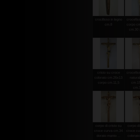
crocifisso in legno
crocefiss
cm.8
corpo cm
cm.30 x
cristo su croce
crocefiss
colorato cm.26x13
natura
corpo cm.11,5
cm.15
cm.
corpo di cristo su
corpo di
croce curva cm.34
croce cu
dorato manto ...
colorato