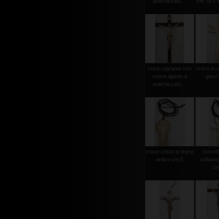
antichizzato ...
cm.78 x 4
cristo spirante con
croce in 
croce dipinto e
gesu'
antichizzato ...
croce cristo in legno
crocef
antico cm.5
collarin
cm