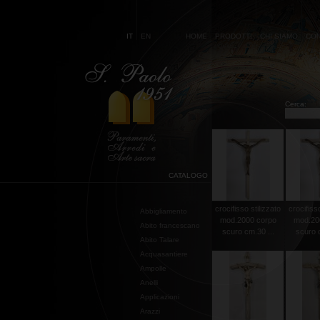
IT
EN
HOME
PRODOTTI
CHI SIAMO
CON
Cerca:
CATALOGO
crocifisso stilizzato
crocifisso
Abbigliamento
mod.2000 corpo
mod.20
Abito francescano
scuro cm.30 ...
scuro c
Abito Talare
Acquasantiere
Ampolle
Anelli
Applicazioni
Arazzi