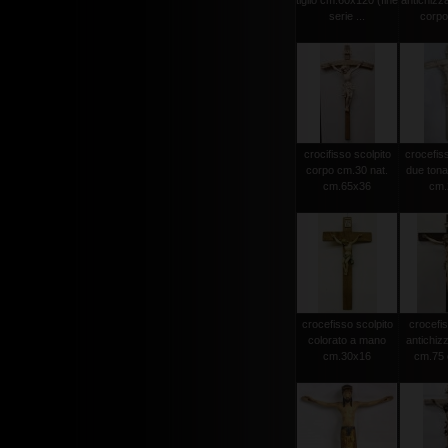
tiglio cm.60x120 (fine
antichizz
serie ...
corpo 
crocifisso scolpito
crocefiss
corpo cm.30 nat.
due tonat
cm.65x36
cm.2
crocefisso scolpito
crocefis
colorato a mano
antichiz
cm.30x16
cm.75 c