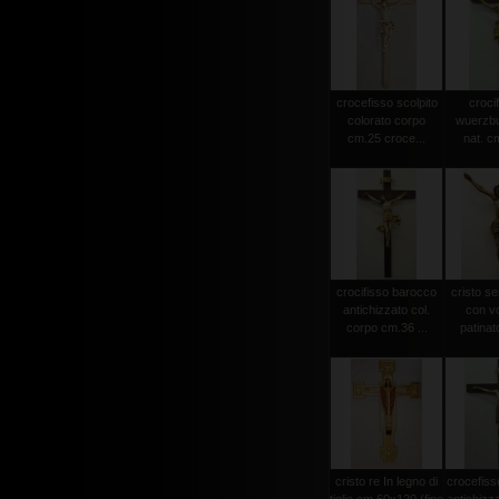
crocefisso scolpito
crocif
colorato corpo
wuerzbu
cm.25 croce...
nat. c
crocifisso barocco
cristo s
antichizzato col.
con vo
corpo cm.36 ...
patinat
cristo re In legno di
crocefiss