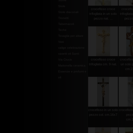
Stoffe
Stole
crocefisso croce
crocefi
Stole diaconali
trifogliata in un solo
trifogliat
Tronetti
pezzo nat. ...
pezzo 
Tabernacoli
Teche
Tovaglia per altare
Vasi
valige celebrazione
vasetti oli Santi
crocefisso croce
crocefisso
Via Crucis
trifogliata cm. 9 nat.
un solo 
Mattonella ceramica
cm.2
Essenze e profumi e
oli
crocefisso in un solo
crocefisso
pezzo col. cm.16x7
pezz
cm.1