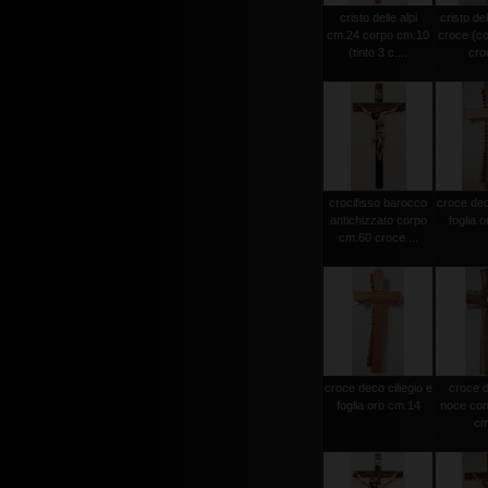
cristo delle alpi
cristo del
cm.24 corpo cm.10
croce (c
(tinto 3 c....
croc
crocifisso barocco
croce deco
antichizzato corpo
foglia 
cm.60 croce ...
croce deco ciliegio e
croce d
foglia oro cm.14
noce con 
cm