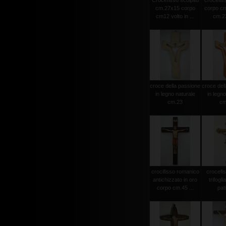
Crocefisso scolpito
crocefiss
cm.27x15 corpo
corpo cm
cm12 volto in ...
cm.23
croce della passione
croce del
in legno naturale
in legno
cm.23
cm
crocifisso romanico
crocefi
antichizzato in oro
trifogli
corpo cm.45 ...
pat