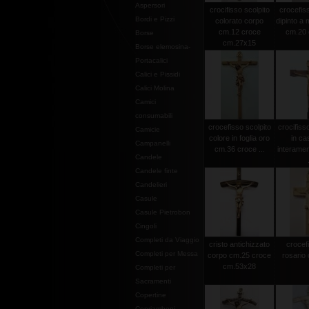
Aspersori
crocifisso scolpito
crocefiss
Bordi e Pizzi
colorato corpo
dipinto a
cm.12 croce
cm.20 c
Borse
cm.27x15
Borse elemosina-
Portacalici
Calici e Pissidi
Calici Molina
Camici
consumabili
crocefisso scolpito
crocifiss
Camicie
colore in foglia oro
in ca
Campanelli
cm.36 croce ...
interamen
Candele
Candele finte
Candelieri
Casule
Casule Pietrobon
Cingoli
Completi da Viaggio
cristo antichizzato
crocef
Completi per Messa
corpo cm.25 croce
rosario 
cm.53x28
Completi per
Sacramenti
Copertine
Copriamboni