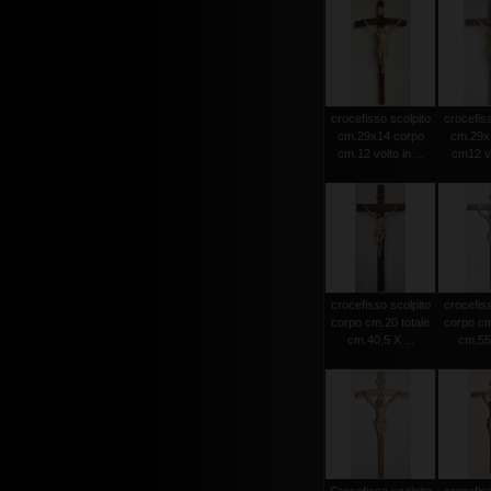
crocefisso scolpito
crocefiss
cm.29x14 corpo
cm.29x
cm.12 volto in ...
cm12 vol
crocefisso scolpito
crocefiss
corpo cm.20 totale
corpo cm
cm.40,5 X ...
cm.55 