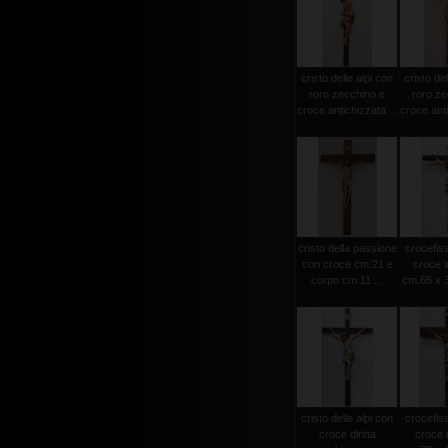
cristo delle alpi con
cristo del
roro zecchino e
roro ze
croce antichizzata ...
croce anti
cristo della passione
crocefiss
con croce cm.21 e
croce i
corpo cm.11 ...
cm.65 x 3
cristo delle alpi con
crocefiss
croce diritta
croce 