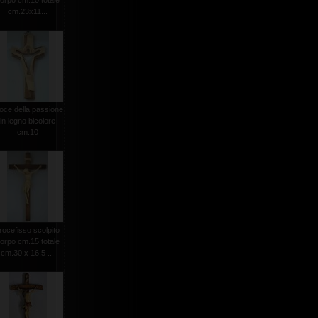
orpo cm.10 totale
cm.23x11...
oce della passione
in legno bicolore
cm.10
rocefisso scolpito
orpo cm.15 totale
cm.30 x 16,5 ...