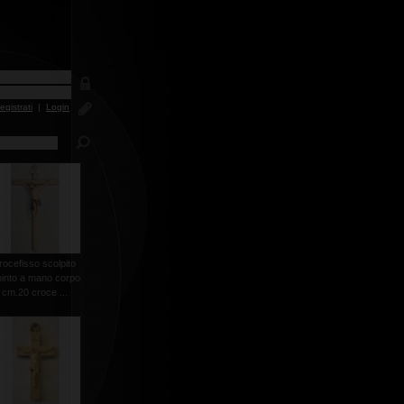
egistrati
|
Login
rocefisso scolpito
pinto a mano corpo
cm.20 croce ...