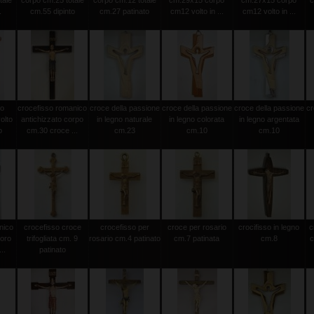
tale
corpo cm.25 totale
corpo cm.12 totale
cm.29x15 corpo
cm.27x15 corpo
c
.
cm.55 dipinto
cm.27 patinato
cm12 volto in ...
cm12 volto in ...
to
crocefisso romanico
croce della passione
croce della passione
croce della passione
cr
olto
antichizzato corpo
in legno naturale
in legno colorata
in legno argentata
o
cm.30 croce ...
cm.23
cm.10
cm.10
nico
crocefisso croce
crocefisso per
croce per rosario
crocifisso in legno
c
 oro
trifogliata cm. 9
rosario cm.4 patinato
cm.7 patinata
cm.8
c
..
patinato