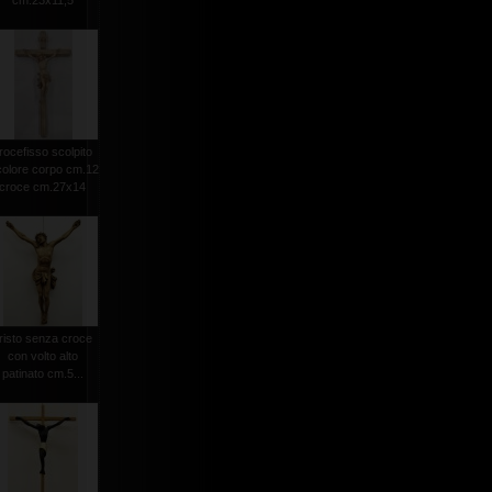
cm.23x11,5
rocefisso scolpito
colore corpo cm.12
croce cm.27x14
risto senza croce
con volto alto
patinato cm.5...