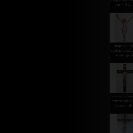
corpo cm.20 to
cm.40,5 X ..
corpo di cris
scolpito cm12 v
in alto dipint
crocifisso roma
antichizzato in
corpo cm.45 .