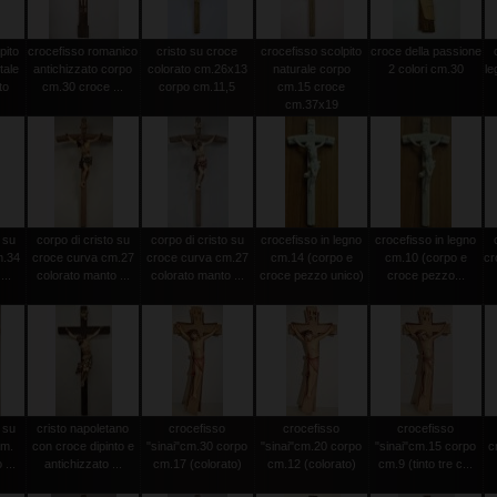
pito
crocefisso romanico
cristo su croce
crocefisso scolpito
croce della passione
tale
antichizzato corpo
colorato cm.26x13
naturale corpo
2 colori cm.30
le
to
cm.30 croce ...
corpo cm.11,5
cm.15 croce
cm.37x19
 su
corpo di cristo su
corpo di cristo su
crocefisso in legno
crocefisso in legno
m.34
croce curva cm.27
croce curva cm.27
cm.14 (corpo e
cm.10 (corpo e
cr
...
colorato manto ...
colorato manto ...
croce pezzo unico)
croce pezzo...
 su
cristo napoletano
crocefisso
crocefisso
crocefisso
cm.
con croce dipinto e
"sinai"cm.30 corpo
"sinai"cm.20 corpo
"sinai"cm.15 corpo
c
...
antichizzato ...
cm.17 (colorato)
cm.12 (colorato)
cm.9 (tinto tre c...