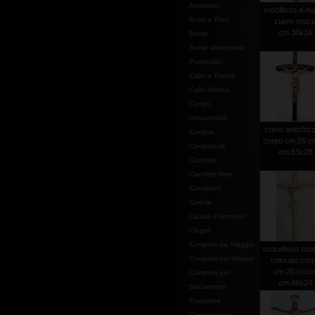
Aspersori
crocifisso d.ma
Bordi e Pizzi
zuern croc
cm.30x16
Borse
Borse elemosina-
Portacalici
Calici e Pissidi
Calici Molina
Camici
consumabili
cristo antichiz
Camicie
corpo cm.25 c
Campanelli
cm.53x28
Candele
Candele finte
Candelieri
Casule
Casule Pietrobon
Cingoli
Completi da Viaggio
crocefisso scol
Completi per Messa
colorato cor
cm.20 croc
Completi per
cm.46x24
Sacramenti
Copertine
Copriamboni