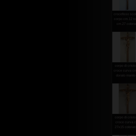
crocefisso scol
corpo cm.12 to
cm.27 colora
corpo di cristo
croce curva c
dorato manto 
corpo di cristo
croce curva 
27x15 colorato 