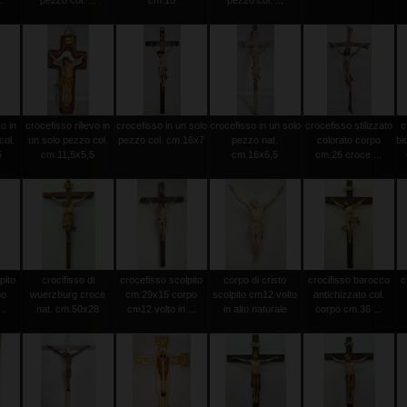
.
pezzo col. ...
cm.15
pezzo col. ...
vo in
crocefisso rilievo in
crocefisso in un solo
crocefisso in un solo
crocefisso stilizzato
c
col.
un solo pezzo col.
pezzo col. cm.16x7
pezzo nat.
colorato corpo
bi
5
cm.11,5x5,5
cm.16x6,5
cm.26 croce ...
pito
crocifisso di
crocefisso scolpito
corpo di cristo
crocifisso barocco
c
po
wuerzburg croce
cm.29x15 corpo
scolpito cm12 volto
antichizzato col.
..
nat. cm.50x28
cm12 volto in ...
in alto naturale
corpo cm.36 ...