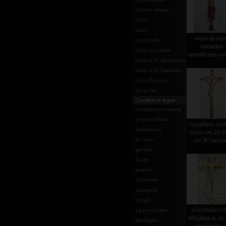
Corone statue
Cotte
Croci
corpo di cris
Croci Astili
romanico
Croci con base
antichizzato c
Croci di S. Benedetto
Croci di S. Damiano
Croci Pettorali
Croci Tau
Crocifissi in legno
Completi per messa
in punto Assisi
crocefisso scol
Dalmatiche
corpo cm.15 to
Ex Voto
cm.35 natura
gemelli
Icone
Incensi
Incensieri
Lampade
Leggii
crocefisso cr
Legno di olivo
trifogliata in un
Medaglie