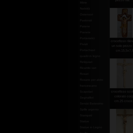
pezzo nat. ..
Mitrie
Natività
Ostensori
Pastorali
Patene
Pianete
Portaviatici
crocefisso rilie
Piviali
un solo pezzo 
Portachiavi
cm.15,5x7,
quadri in legno
Reliquiari
Ricambi vari
Rosari
Rosario per abito
francescano
crocefisso scol
Scapolari
colorato cor
Segnalibri
cm.25 croce.
Servizi Battesimo
Spille argento
Stampati
Statue
Statue in Legno