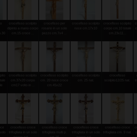
to
crocefisso scolpito
crocefisso per
crocefisso scolpito
crocefisso scolpito
c
dipinto a mano corpo
rosario in un solo
noce cm.17x10
corpo cm.10 totale
c
m.30
cm.15 croce ...
pezzo cm.7x4 ...
cm.23x11...
pito
crocefisso scolpito
crocefisso scolpito
crocefisso scolpito
crocefisso
tale
cm.37x20 corpo
cm. 20 noce croce
cm. 25 nat.
scolpito12/25 nat.
t
le
cm17 volto in ...
cm.45x22
oce
crocefisso croce
crocefisso croce
crocefisso croce
crocefisso croce
c
 solo
trifogliata in un solo
trifogliata multi p.
trifogliata in un solo
trifogliata cm. 9 nat.
u