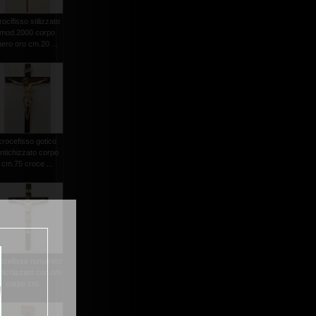
rocifisso stilizzato
mod.2000 corpo
nero oro cm.20 ...
crocefisso gotico
ntichizzato corpo
cm.75 croce ...
ocefisso romanico
tichizzato con oro
corpo cm. ...