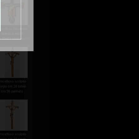
ocefisso romanico
dipinto a mano
.65x53 (articolo ...
rocefisso scolpito
orpo cm.16 totale
cm.36 patinato
rocefisso scolpito