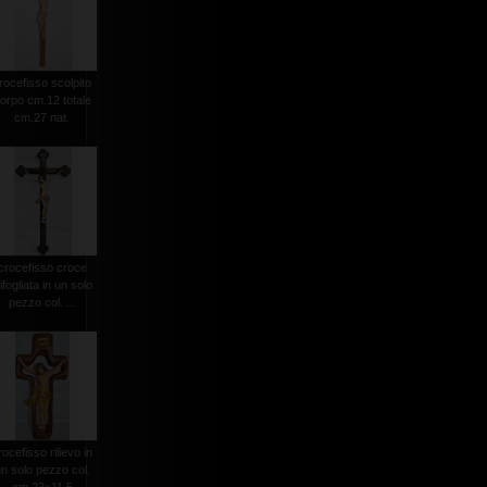
rocefisso scolpito
orpo cm.12 totale
cm.27 nat.
crocefisso croce
rifogliata in un solo
pezzo col. ...
rocefisso rilievo in
n solo pezzo col.