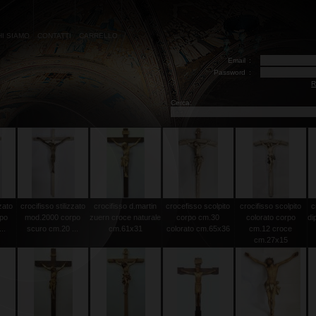
HI SIAMO
CONTATTI
CARRELLO
Email
:
Password
:
R
Cerca:
zzato
crocifisso stilizzato
crocifisso d.martin
crocefisso scolpito
crocifisso scolpito
c
rpo
mod.2000 corpo
zuern croce naturale
corpo cm.30
colorato corpo
di
..
scuro cm.20 ...
cm.61x31
colorato cm.65x36
cm.12 croce
cm.27x15