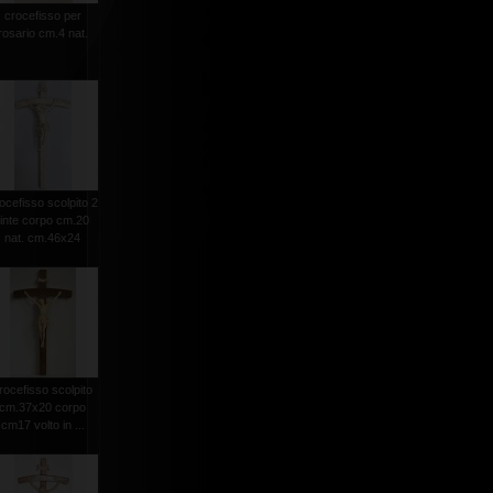
crocefisso per
rosario cm.4 nat.
ocefisso scolpito 2
tinte corpo cm.20
nat. cm.46x24
rocefisso scolpito
cm.37x20 corpo
cm17 volto in ...