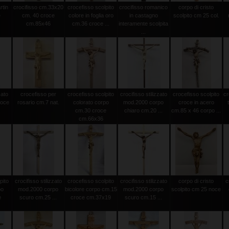
rtin
crocifisso cm.33x20
crocefisso scolpito
crocifisso romanico
corpo di cristo
e
cm. 40 croce
colore in foglia oro
in castagno
scolpito cm 25 col.
cm.85x46
cm.36 croce ...
interamente scolpita
...
zato
crocefisso per
crocefisso scolpito
crocifisso stilizzato
crocefisso scolpito
cr
roce
rosario cm.7 nat.
colorato corpo
mod.2000 corpo
croce in acero
cm.30 croce
chiaro cm.20 ...
cm.85 x 46 corpo ...
cm.66x36
pito
crocifisso stilizzato
crocefisso scolpito
crocifisso stilizzato
corpo di cristo
c
po
mod.2000 corpo
bicolore corpo cm.15
mod.2000 corpo
scolpito cm 25 noce
e
scuro cm.25 ...
croce cm.37x19
scuro cm.15 ...