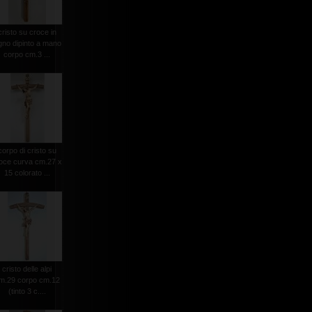
cristo su croce in
gno dipinto a mano
corpo cm.3 ...
corpo di cristo su
oce curva cm.27 x
15 colorato ...
cristo delle alpi
m.29 corpo cm.12
(tinto 3 c....