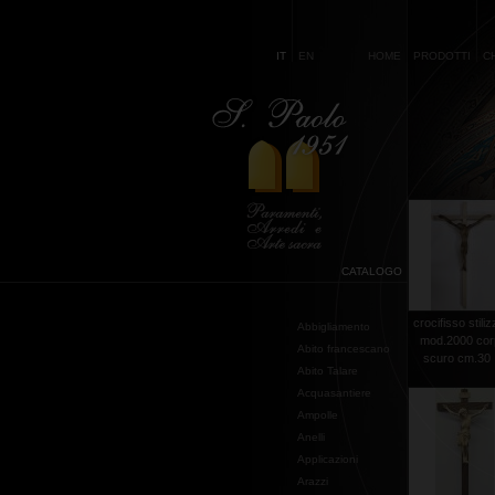
IT
EN
HOME
PRODOTTI
C
CATALOGO
crocifisso stili
Abbigliamento
mod.2000 co
Abito francescano
scuro cm.30 .
Abito Talare
Acquasantiere
Ampolle
Anelli
Applicazioni
Arazzi