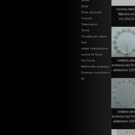
Stoffe
Stole
corona otto
Stole diaconali
filigrana oro
Tronetti
cm.12x2,5
Tabernacoli
Teche
Tovaglia per altare
Vasi
valige celebrazione
vasetti oli Santi
stellario ple
Via Crucis
luminoso led 5V
Mattonella ceramica
adattotore 220V
Essenze e profumi e
oli
stellario ple
luminoso led 5V
adattotore 220V