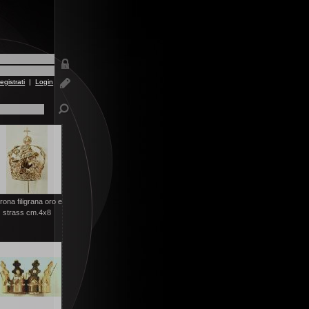
egistrati
|
Login
rona filigrana oro e
strass cm.4x8