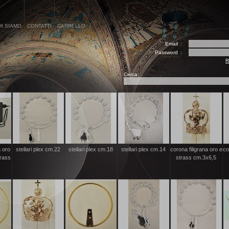
HI SIAMO
CONTATTI
CARRELLO
Email
:
Password
:
R
Cerca:
a oro
stellari plex cm.22
stellari plex cm.18
stellari plex cm.14
corona filigrana oro e
co
trass
strass cm.3x6,5