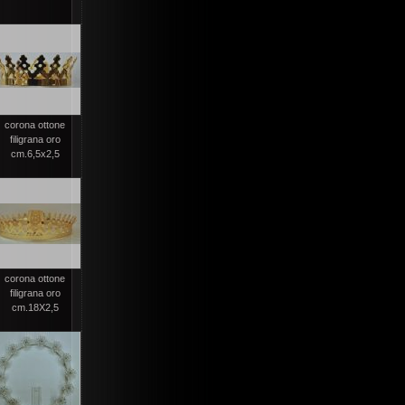
corona ottone
filigrana oro
cm.6,5x2,5
corona ottone
filigrana oro
cm.18X2,5