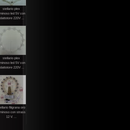
stellario plex
uminoso led 5V con
dattotore 220V ...
stellario plex
uminoso led 5V con
dattotore 220V ...
ellario filigrana oro
uminoso con strass
12 V. ...