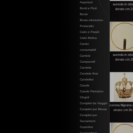
Aspersori
aureola in ott
Bordi e Pizzi
dorato cm.2
Borse
Borse elemosina-
Portacalici
Calici e Pissidi
Calici Molina
Camici
consumabili
aureola in ott
Camicie
dorato cm.2
Campanelli
Candele
Candele finte
Candelieri
Casule
Casule Pietrobon
Cingoli
Completi da Viaggio
corona filigrana 
Completi per Messa
strass cm.9x
Completi per
Sacramenti
Copertine
Copriamboni