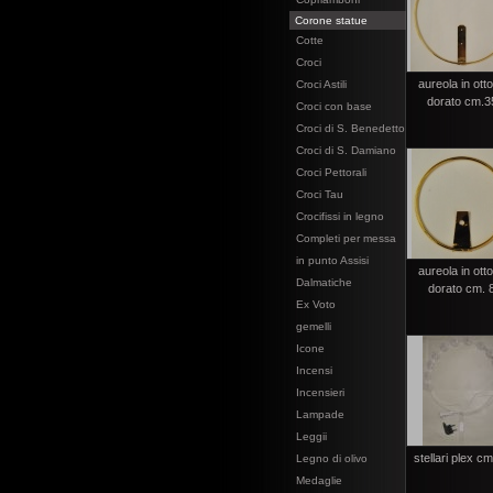
Corone statue
Cotte
Croci
aureola in ott
Croci Astili
dorato cm.3
Croci con base
Croci di S. Benedetto
Croci di S. Damiano
Croci Pettorali
Croci Tau
Crocifissi in legno
Completi per messa
in punto Assisi
aureola in ott
Dalmatiche
dorato cm. 
Ex Voto
gemelli
Icone
Incensi
Incensieri
Lampade
Leggii
stellari plex c
Legno di olivo
Medaglie