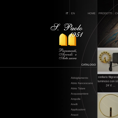
IT
EN
HOME
PRODOTTI
C
CATALOGO
stellario filigran
Abbigliamento
luminoso con s
Abito francescano
24 V. ...
Abito Talare
Acquasantiere
Ampolle
Anelli
Applicazioni
Arazzi