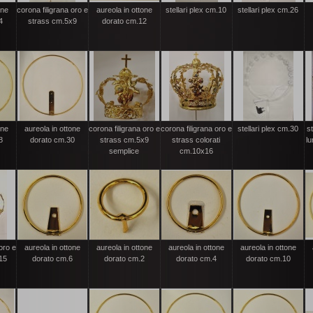
one
corona filigrana oro e
aureola in ottone
stellari plex cm.10
stellari plex cm.26
4
strass cm.5x9
dorato cm.12
one
aureola in ottone
corona filigrana oro e
corona filigrana oro e
stellari plex cm.30
st
8
dorato cm.30
strass cm.5x9
strass colorati
l
semplice
cm.10x16
oro e
aureola in ottone
aureola in ottone
aureola in ottone
aureola in ottone
15
dorato cm.6
dorato cm.2
dorato cm.4
dorato cm.10