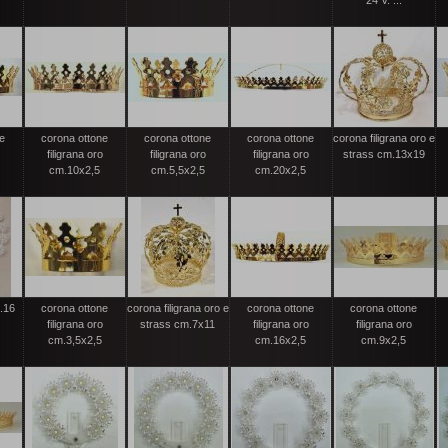
24 V. ...
ne
corona ottone
corona ottone
corona ottone
corona filigrana oro e
filigrana oro
filigrana oro
filigrana oro
strass cm.13x19
cm.10x2,5
cm.5,5x2,5
cm.20x2,5
m.16
corona ottone
corona filigrana oro e
corona ottone
corona ottone
filigrana oro
strass cm.7x11
filigrana oro
filigrana oro
cm.3,5x2,5
cm.16x2,5
cm.9x2,5