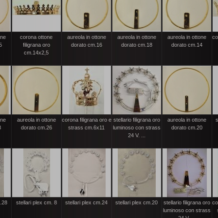
one
corona ottone
aureola in ottone
aureola in ottone
aureola in ottone
co
5
filigrana oro
dorato cm.16
dorato cm.18
dorato cm.14
cm.14x2,5
one
aureola in ottone
corona filigrana oro e
stellario filigrana oro
aureola in ottone
s
8
dorato cm.26
strass cm.6x11
luminoso con strass
dorato cm.20
24 V. ...
m.28
stellari plex cm. 8
stellari plex cm.24
stellari plex cm.20
stellario filigrana oro
co
luminoso con strass