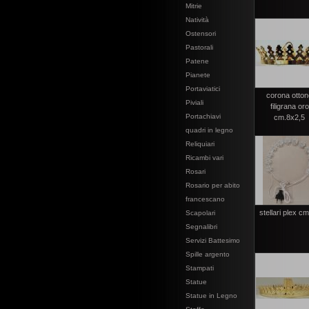
Mitrie
Natività
Ostensori
Pastorali
Patene
Pianete
Portaviatici
corona otto
Piviali
filigrana oro
Portachiavi
cm.8x2,5
quadri in legno
Reliquiari
Ricambi vari
Rosari
Rosario per abito
francescano
stellari plex c
Scapolari
Segnalibri
Servizi Battesimo
Spille argento
Stampati
Statue
Statue in Legno