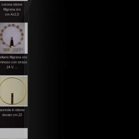
corona ottone
filigrana oro
cm.4x2,5
ellario filigrana oro
uminoso con strass
24 V. ...
aureola in ottone
dorato cm.22