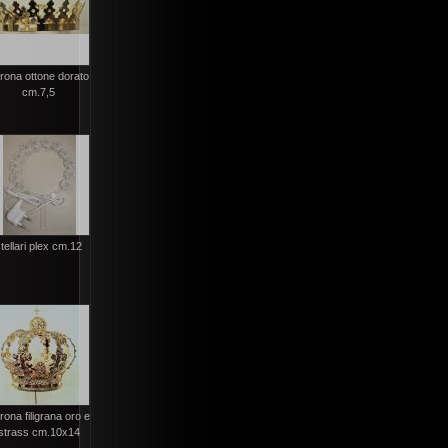
rona ottone dorato
cm.7,5
tellari plex cm.12
rona filigrana oro e
strass cm.10x14