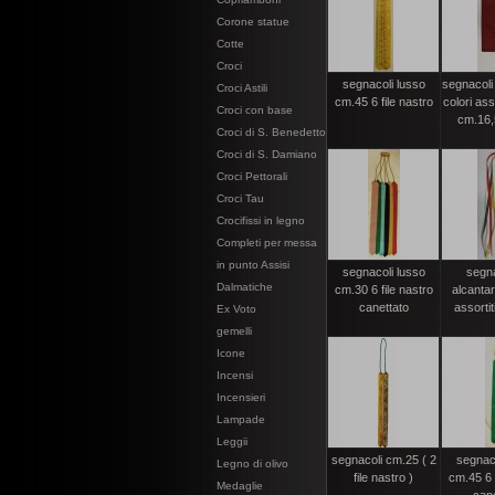
Corone statue
Cotte
Croci
segnacoli lusso
segnacoli 
Croci Astili
cm.45 6 file nastro
colori ass
Croci con base
cm.16,5
Croci di S. Benedetto
Croci di S. Damiano
Croci Pettorali
Croci Tau
Crocifissi in legno
Completi per messa
in punto Assisi
segnacoli lusso
segna
Dalmatiche
cm.30 6 file nastro
alcantar
canettato
assortit
Ex Voto
gemelli
Icone
Incensi
Incensieri
Lampade
Leggii
segnacoli cm.25 ( 2
segnaco
Legno di olivo
file nastro )
cm.45 6 f
Medaglie