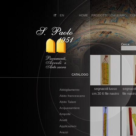
IT
EN
HOME
PRODOTTI
CHI SIAMO
CON
Cerca:
CATALOGO
segnacoli lusso
segnacol
Abbigliamento
cm.30 6 file nastro
file nastr
Abito francescano
Abito Talare
Acquasantiere
Ampolle
Anelli
Applicazioni
Arazzi