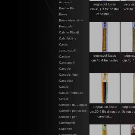
Aspersori
segnacoli lusso
segnac
Bordi e Pizzi
cm.45 ( 3 file nastro
velluto 3
di nastro ...
Borse
Borse elemosina-
Portacalici
Calici e Pissidi
Calici Molina
Camici
consumabili
segnacoli lusso
segnaco
Camicie
cm.45 4 file nastro
cm.45 7 f
Campanelli
Candele
Candele finte
Candelieri
Casule
Casule Pietrobon
Cingoli
Completi da Viaggio
segnacolo lusso
segnacol
Completi per Messa
cm.30 4 file di nastro
file nastr
canettat...
Completi per
Sacramenti
Copertine
Copriamboni