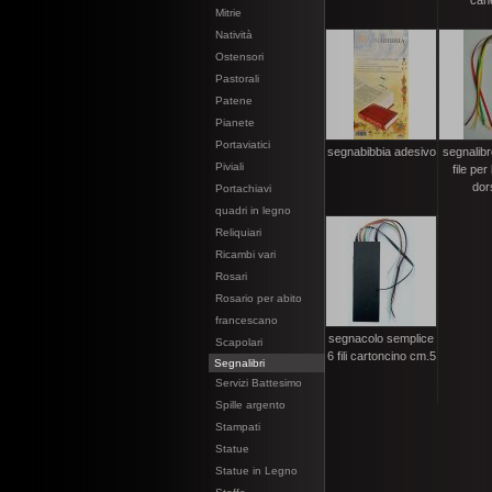
cane
Mitrie
Natività
Ostensori
Pastorali
Patene
Pianete
Portaviatici
segnabibbia adesivo
segnalibro
Piviali
file per 
dors
Portachiavi
quadri in legno
Reliquiari
Ricambi vari
Rosari
Rosario per abito
francescano
segnacolo semplice
Scapolari
6 fili cartoncino cm.5
Segnalibri
Servizi Battesimo
Spille argento
Stampati
Statue
Statue in Legno