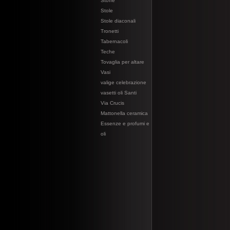
Stoffe
Stole
Stole diaconali
Tronetti
Tabernacoli
Teche
Tovaglia per altare
Vasi
valige celebrazione
vasetti oli Santi
Via Crucis
Mattonella ceramica
Essenze e profumi e
oli