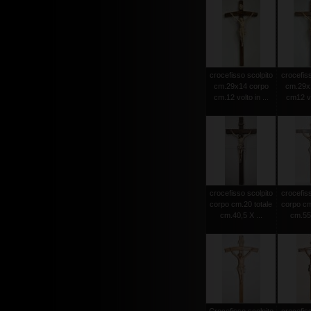
crocefisso scolpito
crocefiss
cm.29x14 corpo
cm.29x
cm.12 volto in ...
cm12 vol
crocefisso scolpito
crocefiss
corpo cm.20 totale
corpo cm
cm.40,5 X ...
cm.55 