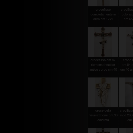
crocefisso
crocifiss
completamente in
colorato
olivo cm.17x9
cm.65 
crocefisso cm.87
croce i
riemenschneider
cm.84 c
antico corpo cm.40
cm.40 an
...
croce della
crocifisso
risurrezzione cm.30
mod.2000 
colorata
cm.1