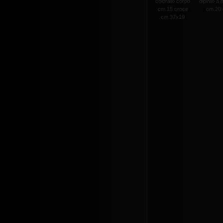
colorato corpo
dipinto a
cm.15 croce
cm.20 c
cm.37x19