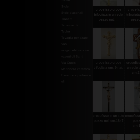
Stoffe
Stole
crocefisso croce
crocefi
Stole diaconali
trifogliata in un solo
trifogliat
Tronetti
pezzo nat. ...
pezzo 
Tabernacoli
Teche
Tovaglia per altare
Vasi
valige celebrazione
vasetti oli Santi
crocefisso croce
crocefisso
Via Crucis
trifogliata cm. 9 nat.
un solo 
Mattonella ceramica
cm.2
Essenze e profumi e
oli
crocefisso in un solo
crocefisso
pezzo col. cm.16x7
pezz
cm.1