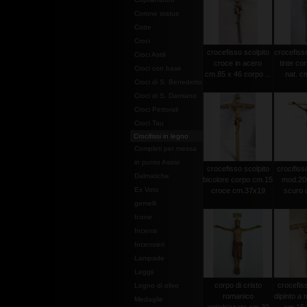
Corone statue
Cotte
Croci
crocefisso scolpito
crocefisso
Croci Astili
croce in acero
tinte co
Croci con base
cm.85 x 46 corpo ...
nat. c
Croci di S. Benedetto
Croci di S. Damiano
Croci Pettorali
Croci Tau
Crocifissi in legno
Completi per messa
in punto Assisi
crocefisso scolpito
crocifisso
Dalmatiche
bicolore corpo cm.15
mod.20
Ex Voto
croce cm.37x19
scuro c
gemelli
Icone
Incensi
Incensieri
Lampade
Leggii
corpo di cristo
crocefiss
Legno di olivo
romanico
dipinto a
Medaglie