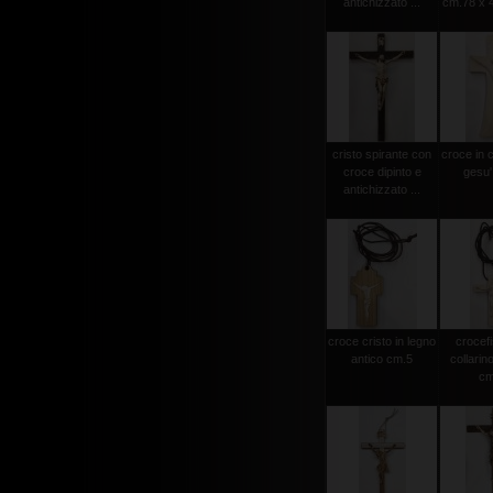
antichizzato ...
cm.78 x 4
cristo spirante con
croce in 
croce dipinto e
gesu'
antichizzato ...
croce cristo in legno
crocef
antico cm.5
collarin
cm