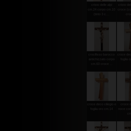
cristo delle alpi
cristo del
cm.24 corpo cm.10
croce (c
(tinto 3 c....
croc
crocifisso barocco
croce deco
antichizzato corpo
foglia 
cm.60 croce ...
croce deco ciliegio e
croce d
foglia oro cm.14
noce con 
cm