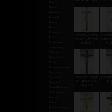
antichizzato cm.30
cm.15 c
Mitrie
Natività
Ostensori
Pastorali
Patene
Pianete
Portaviatici
crocefisso scolpito
crocefiss
Piviali
corpo cm.10 totale
corpo cm
Portachiavi
cm.23x11...
cm.2
quadri in legno
Reliquiari
Ricambi vari
Rosari
Rosario per abito
francescano
crocefisso scolpito
crocefiss
Scapolari
cm. 20 noce croce
cm. 2
Segnalibri
cm.45x22
Servizi Battesimo
Spille argento
Stampati
Statue
Statue in Legno