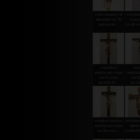
cristo romanico di
crocefiss
altenstadt cm. 30
croce 
(articolo da ...
cm.80 x 4
crocefisso
croc
antichizzato corpo
antichiz
cm.70 croce
cm.80
cm.135x70 ...
cm.145
crocifisso barocco
crocefiss
antichizzato corpo
dipint
cm.30 croce ...
cm.65x53 (