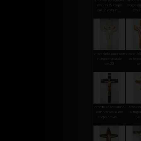
Crocefisso scolpito
crocefiss
cm.27x15 corpo
corpo cm
cm12 volto in ...
cm.23
croce della passione
croce del
in legno naturale
in legno
cm.23
cm
crocifisso romanico
crocefi
antichizzato in oro
trifogli
corpo cm.45 ...
pat