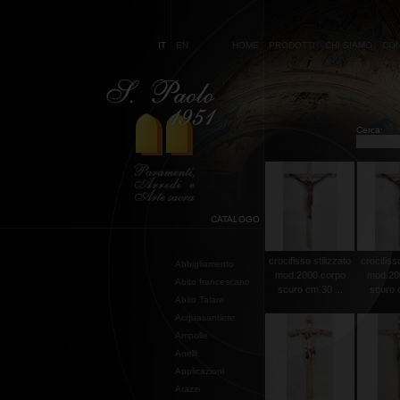
IT
EN
HOME
PRODOTTI
CHI SIAMO
CON
Cerca:
CATALOGO
crocifisso stilizzato
crocifisso
Abbigliamento
mod.2000 corpo
mod.20
Abito francescano
scuro cm.30 ...
scuro c
Abito Talare
Acquasantiere
Ampolle
Anelli
Applicazioni
Arazzi