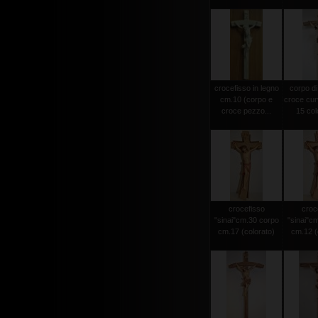
crocefisso in legno
corpo di
cm.10 (corpo e
croce cur
croce pezzo...
15 colo
crocefisso
croc
"sinai"cm.30 corpo
"sinai"c
cm.17 (colorato)
cm.12 (