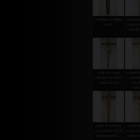
crocifisso in legno
crocefiss
cm.8
corpo cm
cm.30 x
cristo su croce
crocefiss
colorato cm.26x13
natura
corpo cm.11,5
cm.15
cm.
corpo di cristo su
corpo di
croce curva cm.34
croce cu
dorato manto ...
colorato