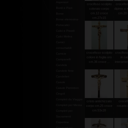
Aspersori
crocifisso scolpito
crocefiss
Bordi e Pizzi
colorato corpo
dipinto a
cm.12 croce
cm.20 c
Borse
cm.27x15
Borse elemosina-
Portacalici
Calici e Pissidi
Calici Molina
Camici
consumabili
crocefisso scolpito
crocifiss
Camicie
colore in foglia oro
in ca
Campanelli
cm.36 croce ...
interamen
Candele
Candele finte
Candelieri
Casule
Casule Pietrobon
Cingoli
Completi da Viaggio
cristo antichizzato
crocef
Completi per Messa
corpo cm.25 croce
rosario 
cm.53x28
Completi per
Sacramenti
Copertine
Copriamboni