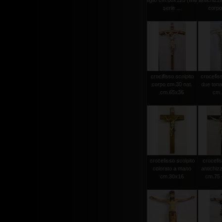
tiglio cm.60x120 (fine
antichizz
serie ...
corpo 
crocifisso scolpito
crocefiss
corpo cm.30 nat.
due tonat
cm.65x36
cm.2
crocefisso scolpito
crocefis
colorato a mano
antichiz
cm.30x16
cm.75 c