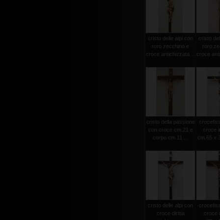
cristo delle alpi con
cristo del
roro zecchino e
roro ze
croce antichizzata ...
croce anti
cristo della passione
crocefiss
con croce cm.21 e
croce i
corpo cm.11 ...
cm.65 x 3
cristo delle alpi con
crocefiss
croce diritta
croce 