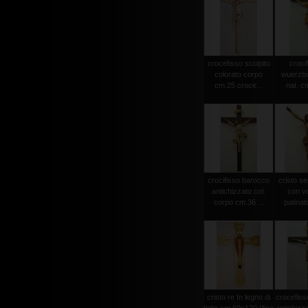
crocefisso scolpito
crocif
colorato corpo
wuerzbu
cm.25 croce...
nat. c
crocifisso barocco
cristo s
antichizzato col.
con vo
corpo cm.36 ...
patinat
cristo re In legno di
crocefiss