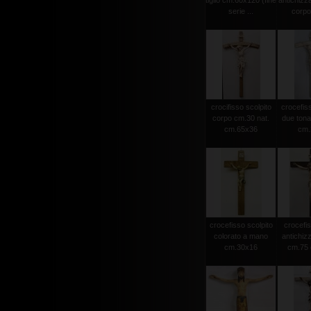
tiglio cm.60x120 (fine
antichizz
serie ...
corpo 
crocifisso scolpito
crocefiss
corpo cm.30 nat.
due tonat
cm.65x36
cm.2
crocefisso scolpito
crocefis
colorato a mano
antichiz
cm.30x16
cm.75 c