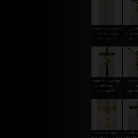
crocefisso scolpito
crocif
colorato corpo
wuerzbu
cm.25 croce...
nat. c
crocifisso barocco
cristo s
antichizzato col.
con vo
corpo cm.36 ...
patinat
cristo re In legno di
crocefiss