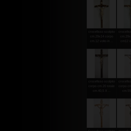
crocefisso scolpito
crocefiss
cm.29x14 corpo
cm.29x
cm.12 volto in ...
cm12 vol
crocefisso scolpito
crocefiss
corpo cm.20 totale
corpo cm
cm.40,5 X ...
cm.55 