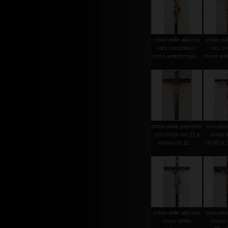
cristo delle alpi con
cristo del
roro zecchino e
roro ze
croce antichizzata ...
croce anti
cristo della passione
crocefiss
con croce cm.21 e
croce i
corpo cm.11 ...
cm.65 x 3
cristo delle alpi con
crocefiss
croce diritta
croce 