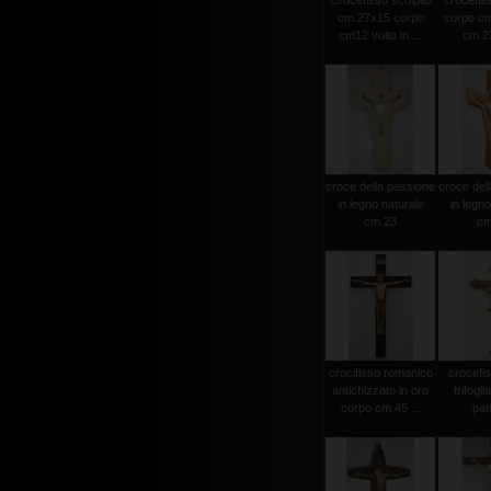
Crocefisso scolpito
crocefiss
cm.27x15 corpo
corpo cm
cm12 volto in ...
cm.23
croce della passione
croce del
in legno naturale
in legno
cm.23
cm
crocifisso romanico
crocefi
antichizzato in oro
trifogli
corpo cm.45 ...
pat