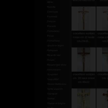
antichizzato cm.30
cm.15 c
Mitrie
Natività
Ostensori
Pastorali
Patene
Pianete
Portaviatici
crocefisso scolpito
crocefiss
Piviali
corpo cm.10 totale
corpo cm
Portachiavi
cm.23x11...
cm.2
quadri in legno
Reliquiari
Ricambi vari
Rosari
Rosario per abito
francescano
crocefisso scolpito
crocefiss
Scapolari
cm. 20 noce croce
cm. 2
Segnalibri
cm.45x22
Servizi Battesimo
Spille argento
Stampati
Statue
Statue in Legno