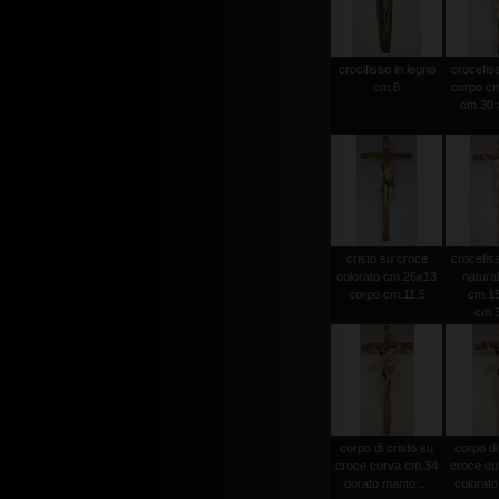
crocifisso in legno
crocefiss
cm.8
corpo cm
cm.30 x
cristo su croce
crocefiss
colorato cm.26x13
natura
corpo cm.11,5
cm.15
cm.
corpo di cristo su
corpo di
croce curva cm.34
croce cu
dorato manto ...
colorato