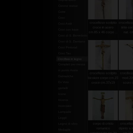
Corone statue
Cotte
Croci
crocefisso scolpito
crocefisso
Croci Astili
croce in acero
tinte co
Croci con base
cm.85 x 46 corpo ...
nat. c
Croci di S. Benedetto
Croci di S. Damiano
Croci Pettorali
Croci Tau
Crocifissi in legno
Completi per messa
in punto Assisi
crocefisso scolpito
crocifisso
Dalmatiche
bicolore corpo cm.15
mod.20
Ex Voto
croce cm.37x19
scuro c
gemelli
Icone
Incensi
Incensieri
Lampade
Leggii
corpo di cristo
crocefiss
Legno di olivo
romanico
dipinto a
Medaglie