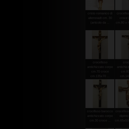
cristo romanico di
crocefiss
altenstadt cm. 30
croce 
(articolo da ...
cm.80 x 4
crocefisso
croc
antichizzato corpo
antichiz
cm.70 croce
cm.80
cm.135x70 ...
cm.145
crocifisso barocco
crocefiss
antichizzato corpo
dipint
cm.30 croce ...
cm.65x53 (