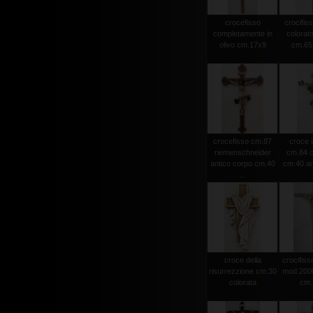
crocefisso
crocifiss
completamente in
colorato
olivo cm.17x9
cm.65 
crocefisso cm.87
croce i
riemenschneider
cm.84 c
antico corpo cm.40
cm.40 an
...
croce della
crocifisso
risurrezzione cm.30
mod.2000 
colorata
cm.1