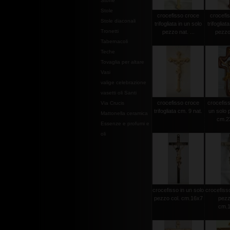
Stoffe
Stole
crocefisso croce
crocefi
Stole diaconali
trifogliata in un solo
trifogliat
Tronetti
pezzo nat. ...
pezzo 
Tabernacoli
Teche
Tovaglia per altare
Vasi
valige celebrazione
vasetti oli Santi
crocefisso croce
crocefisso
Via Crucis
trifogliata cm. 9 nat.
un solo 
Mattonella ceramica
cm.2
Essenze e profumi e
oli
crocefisso in un solo
crocefisso
pezzo col. cm.16x7
pezz
cm.1