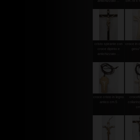
antichizzato ...
cm.78 x 4
cristo spirante con
croce in 
croce dipinto e
gesu'
antichizzato ...
croce cristo in legno
crocef
antico cm.5
collarin
cm