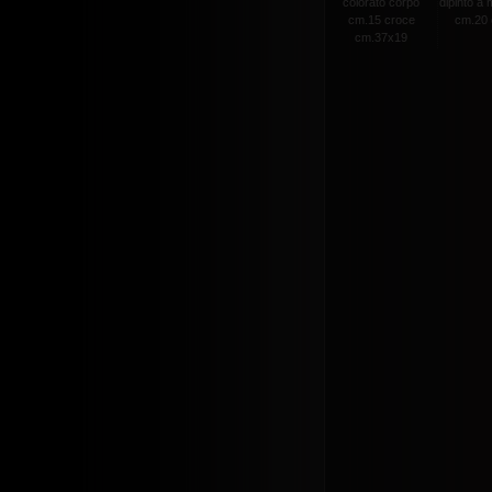
colorato corpo
dipinto a
cm.15 croce
cm.20 c
cm.37x19