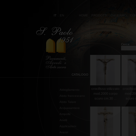
IT
EN
HOME
PRODOTTI
CHI SIAMO
CON
Cerca:
CATALOGO
crocifisso stilizzato
crocifisso
Abbigliamento
mod.2000 corpo
mod.20
Abito francescano
scuro cm.30 ...
scuro c
Abito Talare
Acquasantiere
Ampolle
Anelli
Applicazioni
Arazzi