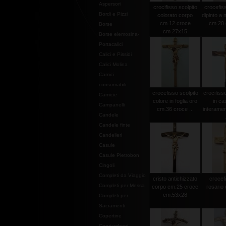
Aspersori
crocifisso scolpito
crocefiss
Bordi e Pizzi
colorato corpo
dipinto a
cm.12 croce
cm.20 c
Borse
cm.27x15
Borse elemosina-
Portacalici
Calici e Pissidi
Calici Molina
Camici
consumabili
crocefisso scolpito
crocifiss
Camicie
colore in foglia oro
in ca
Campanelli
cm.36 croce ...
interamen
Candele
Candele finte
Candelieri
Casule
Casule Pietrobon
Cingoli
Completi da Viaggio
cristo antichizzato
crocef
Completi per Messa
corpo cm.25 croce
rosario 
cm.53x28
Completi per
Sacramenti
Copertine
Copriamboni