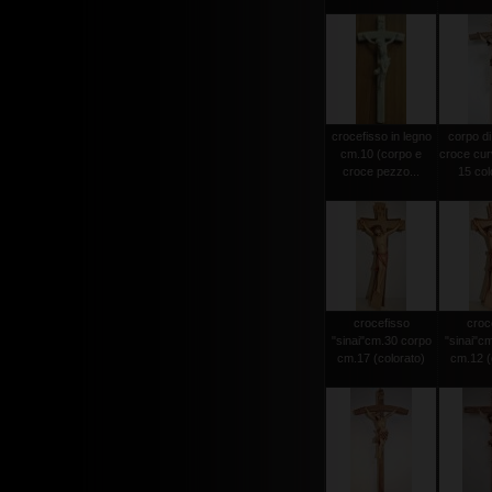
crocefisso in legno
corpo di
cm.10 (corpo e
croce cur
croce pezzo...
15 colo
crocefisso
croc
"sinai"cm.30 corpo
"sinai"c
cm.17 (colorato)
cm.12 (