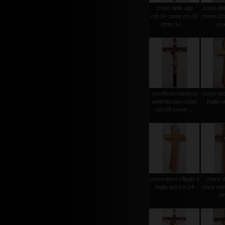
cristo delle alpi
cristo del
cm.24 corpo cm.10
croce (c
(tinto 3 c....
croc
crocifisso barocco
croce deco
antichizzato corpo
foglia 
cm.60 croce ...
croce deco ciliegio e
croce d
foglia oro cm.14
noce con 
cm