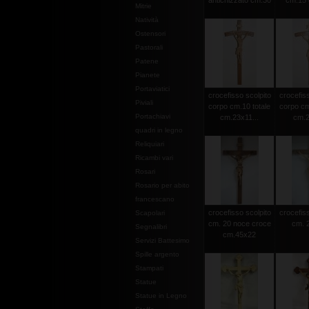
antichizzato cm.30
cm.15 c
Mitrie
Natività
Ostensori
Pastorali
Patene
Pianete
Portaviatici
crocefisso scolpito
crocefiss
Piviali
corpo cm.10 totale
corpo cm
Portachiavi
cm.23x11...
cm.2
quadri in legno
Reliquiari
Ricambi vari
Rosari
Rosario per abito
francescano
crocefisso scolpito
crocefiss
Scapolari
cm. 20 noce croce
cm. 2
Segnalibri
cm.45x22
Servizi Battesimo
Spille argento
Stampati
Statue
Statue in Legno