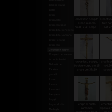
Corone statue
Cotte
Croci
crocefisso scolpito
crocefisso
Croci Astili
croce in acero
tinte co
Croci con base
cm.85 x 46 corpo ...
nat. c
Croci di S. Benedetto
Croci di S. Damiano
Croci Pettorali
Croci Tau
Crocifissi in legno
Completi per messa
in punto Assisi
crocefisso scolpito
crocifisso
Dalmatiche
bicolore corpo cm.15
mod.20
Ex Voto
croce cm.37x19
scuro c
gemelli
Icone
Incensi
Incensieri
Lampade
Leggii
corpo di cristo
crocefiss
Legno di olivo
romanico
dipinto a
Medaglie