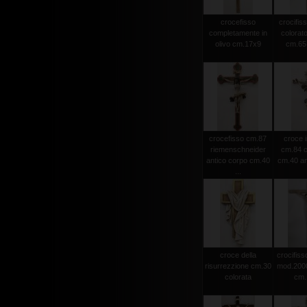
crocefisso
crocifiss
completamente in
colorato
olivo cm.17x9
cm.65 
crocefisso cm.87
croce i
riemenschneider
cm.84 c
antico corpo cm.40
cm.40 an
...
croce della
crocifisso
risurrezzione cm.30
mod.2000 
colorata
cm.1