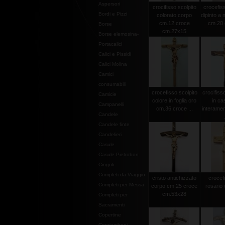
Aspersori
crocifisso scolpito
crocefiss
Bordi e Pizzi
colorato corpo
dipinto a
cm.12 croce
cm.20 c
Borse
cm.27x15
Borse elemosina-
Portacalici
Calici e Pissidi
Calici Molina
Camici
consumabili
crocefisso scolpito
crocifiss
Camicie
colore in foglia oro
in ca
Campanelli
cm.36 croce ...
interamen
Candele
Candele finte
Candelieri
Casule
Casule Pietrobon
Cingoli
Completi da Viaggio
cristo antichizzato
crocef
Completi per Messa
corpo cm.25 croce
rosario 
cm.53x28
Completi per
Sacramenti
Copertine
Copriamboni