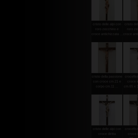
cristo delle alpi con
cristo del
roro zecchino e
roro ze
croce antichizzata ...
croce anti
cristo della passione
crocefiss
con croce cm.21 e
croce i
corpo cm.11 ...
cm.65 x 3
cristo delle alpi con
crocefiss
croce diritta
croce 