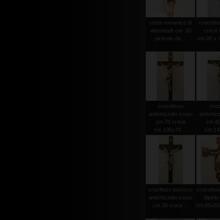
cristo romanico di
crocefiss
altenstadt cm. 30
croce 
(articolo da ...
cm.80 x 4
crocefisso
croc
antichizzato corpo
antichiz
cm.70 croce
cm.80
cm.135x70 ...
cm.145
crocifisso barocco
crocefiss
antichizzato corpo
dipint
cm.30 croce ...
cm.65x53 (