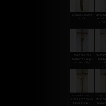
crocifisso in legno
crocefiss
cm.8
corpo cm
cm.30 x
cristo su croce
crocefiss
colorato cm.26x13
natura
corpo cm.11,5
cm.15
cm.
corpo di cristo su
corpo di
croce curva cm.34
croce cu
dorato manto ...
colorato