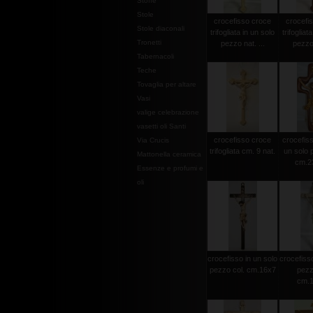
Stoffe
Stole
crocefisso croce
crocefi
Stole diaconali
trifogliata in un solo
trifogliat
Tronetti
pezzo nat. ...
pezzo 
Tabernacoli
Teche
Tovaglia per altare
Vasi
valige celebrazione
vasetti oli Santi
crocefisso croce
crocefisso
Via Crucis
trifogliata cm. 9 nat.
un solo 
Mattonella ceramica
cm.2
Essenze e profumi e
oli
crocefisso in un solo
crocefisso
pezzo col. cm.16x7
pezz
cm.1