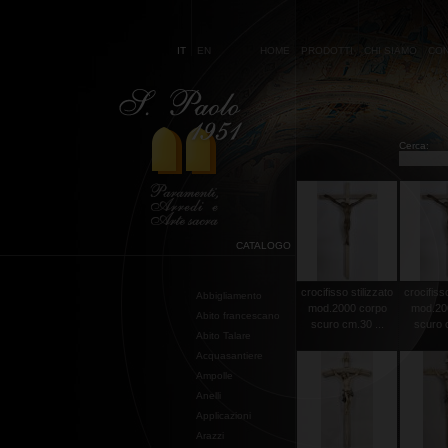
IT
EN
HOME
PRODOTTI
CHI SIAMO
CON
Cerca:
CATALOGO
crocifisso stilizzato
crocifisso
Abbigliamento
mod.2000 corpo
mod.20
Abito francescano
scuro cm.30 ...
scuro c
Abito Talare
Acquasantiere
Ampolle
Anelli
Applicazioni
Arazzi