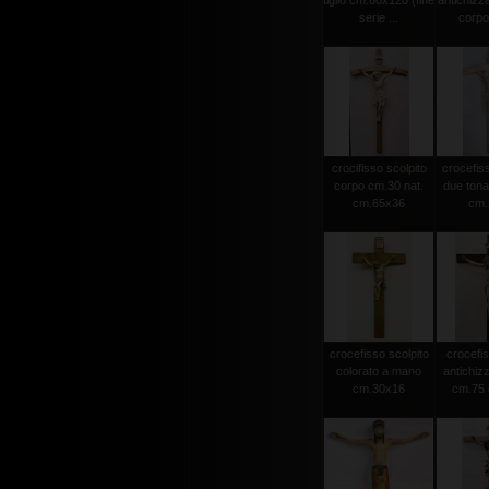
tiglio cm.60x120 (fine
antichizz
serie ...
corpo 
crocifisso scolpito
crocefiss
corpo cm.30 nat.
due tonat
cm.65x36
cm.2
crocefisso scolpito
crocefis
colorato a mano
antichiz
cm.30x16
cm.75 c