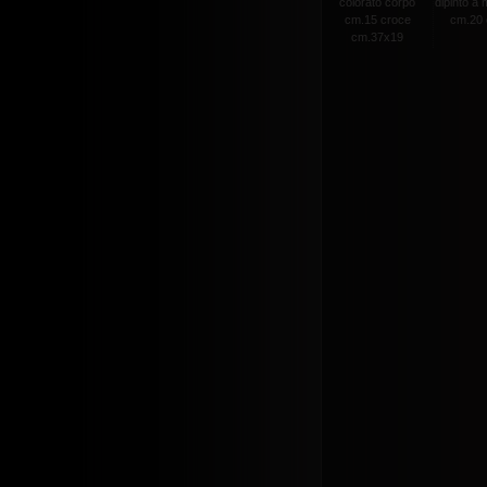
colorato corpo
dipinto a
cm.15 croce
cm.20 c
cm.37x19