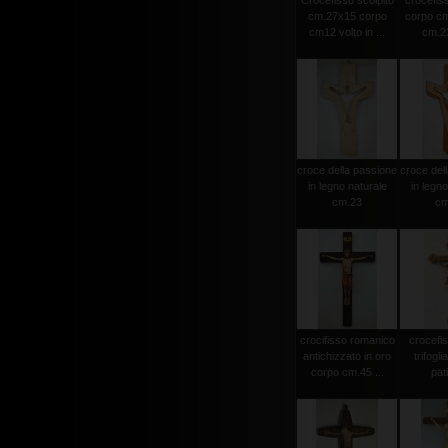
Crocefisso scolpito
crocefiss
cm.27x15 corpo
corpo cm
cm12 volto in ...
cm.23
croce della passione
croce del
in legno naturale
in legno
cm.23
cm
crocifisso romanico
crocefi
antichizzato in oro
trifogli
corpo cm.45 ...
pat