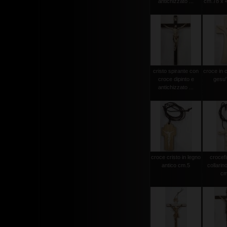
antichizzato ...
cm.78 x 4
cristo spirante con
croce in 
croce dipinto e
gesu'
antichizzato ...
croce cristo in legno
crocef
antico cm.5
collarin
cm