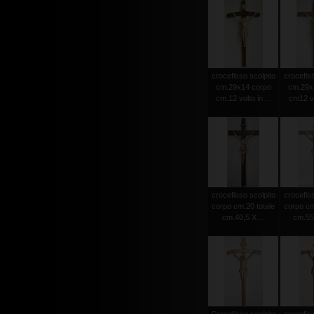
crocefisso scolpito
crocefiss
cm.29x14 corpo
cm.29x
cm.12 volto in ...
cm12 vol
crocefisso scolpito
crocefiss
corpo cm.20 totale
corpo cm
cm.40,5 X ...
cm.55 