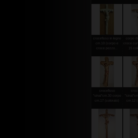
crocefisso in legno
corpo di
cm.10 (corpo e
croce cur
croce pezzo...
15 colo
crocefisso
croc
"sinai"cm.30 corpo
"sinai"c
cm.17 (colorato)
cm.12 (