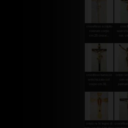
crocefisso scolpito
crocif
colorato corpo
wuerzbu
cm.25 croce...
nat. c
crocifisso barocco
cristo s
antichizzato col.
con vo
corpo cm.36 ...
patinat
cristo re In legno di
crocefiss