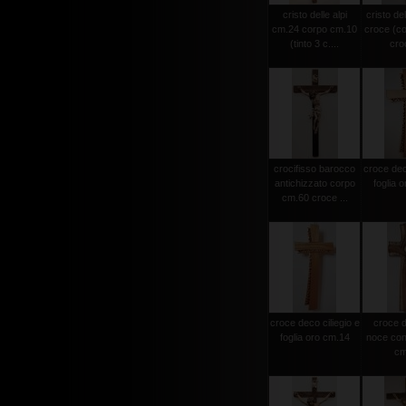
cristo delle alpi
cristo del
cm.24 corpo cm.10
croce (c
(tinto 3 c....
croc
crocifisso barocco
croce deco
antichizzato corpo
foglia 
cm.60 croce ...
croce deco ciliegio e
croce d
foglia oro cm.14
noce con 
cm