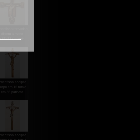
ocefisso romanico
dipinto a mano
.65x53 (articolo ...
rocefisso scolpito
orpo cm.16 totale
cm.36 patinato
rocefisso scolpito