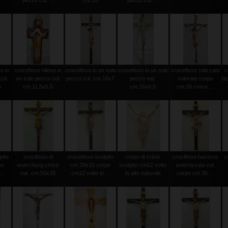
.
pezzo col. ...
cm.15
pezzo col. ...
vo in
crocefisso rilievo in
crocefisso in un solo
crocefisso in un solo
crocefisso stilizzato
c
col.
un solo pezzo col.
pezzo col. cm.16x7
pezzo nat.
colorato corpo
bi
5
cm.11,5x5,5
cm.16x6,5
cm.26 croce ...
pito
crocifisso di
crocefisso scolpito
corpo di cristo
crocifisso barocco
c
po
wuerzburg croce
cm.29x15 corpo
scolpito cm12 volto
antichizzato col.
..
nat. cm.50x28
cm12 volto in ...
in alto naturale
corpo cm.36 ...