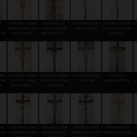
to
crocefisso scolpito
crocefisso per
crocefisso scolpito
crocefisso scolpito
c
dipinto a mano corpo
rosario in un solo
noce cm.17x10
corpo cm.10 totale
c
m.30
cm.15 croce ...
pezzo cm.7x4 ...
cm.23x11...
pito
crocefisso scolpito
crocefisso scolpito
crocefisso scolpito
crocefisso
tale
cm.37x20 corpo
cm. 20 noce croce
cm. 25 nat.
scolpito12/25 nat.
t
le
cm17 volto in ...
cm.45x22
oce
crocefisso croce
crocefisso croce
crocefisso croce
crocefisso croce
c
 solo
trifogliata in un solo
trifogliata multi p.
trifogliata in un solo
trifogliata cm. 9 nat.
u