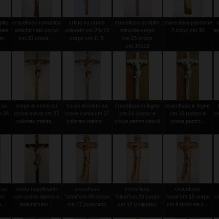
pito
crocefisso romanico
cristo su croce
crocefisso scolpito
croce della passione
tale
antichizzato corpo
colorato cm.26x13
naturale corpo
2 colori cm.30
le
to
cm.30 croce ...
corpo cm.11,5
cm.15 croce
cm.37x19
 su
corpo di cristo su
corpo di cristo su
crocefisso in legno
crocefisso in legno
m.34
croce curva cm.27
croce curva cm.27
cm.14 (corpo e
cm.10 (corpo e
cr
...
colorato manto ...
colorato manto ...
croce pezzo unico)
croce pezzo...
 su
cristo napoletano
crocefisso
crocefisso
crocefisso
cm.
con croce dipinto e
"sinai"cm.30 corpo
"sinai"cm.20 corpo
"sinai"cm.15 corpo
c
...
antichizzato ...
cm.17 (colorato)
cm.12 (colorato)
cm.9 (tinto tre c...