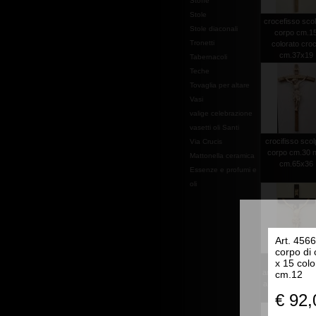
Stoffe
Stole
crocefisso scol
Stole diaconali
corpo cm.1
Tronetti
colorato cro
cm.37x19
Tabernacoli
Teche
Tovaglia per altare
Vasi
valige celebrazione
vasetti oli Santi
crocifisso scol
Via Crucis
corpo cm.30 n
Mattonella ceramica
cm.65x36
Essenze e profumi e
oli
Art. 4566
corpo di 
crocefisso
x 15 col
antichizzato vol
cm.12
alto corpo cm.50
€ 92,