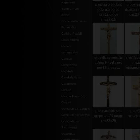
Aspersori
crocifisso scolpito
crocefiss
Bordi e Pizzi
colorato corpo
dipinto a
cm.12 croce
cm.20 c
Borse
cm.27x15
Borse elemosina-
Portacalici
Calici e Pissidi
Calici Molina
Camici
consumabili
crocefisso scolpito
crocifiss
Camicie
colore in foglia oro
in ca
Campanelli
cm.36 croce ...
interamen
Candele
Candele finte
Candelieri
Casule
Casule Pietrobon
Cingoli
Completi da Viaggio
cristo antichizzato
crocef
Completi per Messa
corpo cm.25 croce
rosario 
cm.53x28
Completi per
Sacramenti
Copertine
Copriamboni