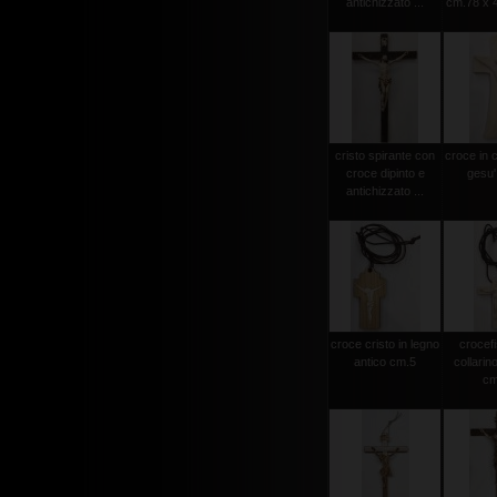
antichizzato ...
cm.78 x 4
cristo spirante con
croce in 
croce dipinto e
gesu'
antichizzato ...
croce cristo in legno
crocef
antico cm.5
collarin
cm