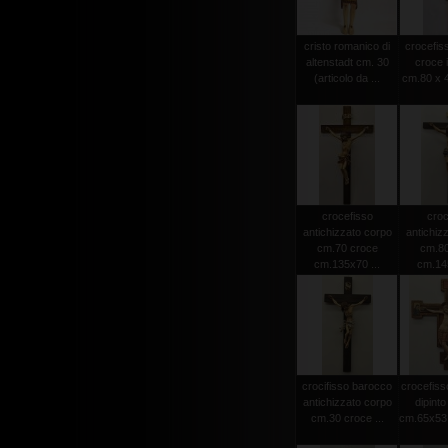
cristo romanico di
crocefiss
altenstadt cm. 30
croce 
(articolo da ...
cm.80 x 4
crocefisso
croc
antichizzato corpo
antichiz
cm.70 croce
cm.80
cm.135x70 ...
cm.145
crocifisso barocco
crocefiss
antichizzato corpo
dipint
cm.30 croce ...
cm.65x53 (