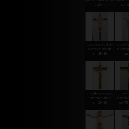
tiglio cm.60x120 (fine
antichizz
serie ...
corpo 
crocifisso scolpito
crocefiss
corpo cm.30 nat.
due tonat
cm.65x36
cm.2
crocefisso scolpito
crocefis
colorato a mano
antichiz
cm.30x16
cm.75 c