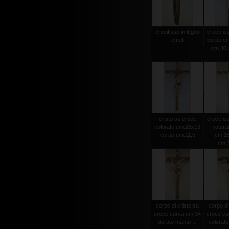
crocifisso in legno
crocefiss
cm.8
corpo cm
cm.30 x
cristo su croce
crocefiss
colorato cm.26x13
natura
corpo cm.11,5
cm.15
cm.
corpo di cristo su
corpo di
croce curva cm.34
croce cu
dorato manto ...
colorato