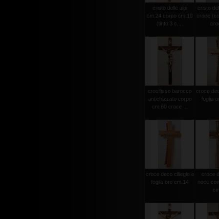
cristo delle alpi
cristo del
cm.24 corpo cm.10
croce (c
(tinto 3 c....
croc
crocifisso barocco
croce deco
antichizzato corpo
foglia 
cm.60 croce ...
croce deco ciliegio e
croce d
foglia oro cm.14
noce con 
cm