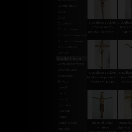
Corone statue
Cotte
Croci
crocefisso scolpito
crocefisso
Croci Astili
croce in acero
tinte co
Croci con base
cm.85 x 46 corpo ...
nat. c
Croci di S. Benedetto
Croci di S. Damiano
Croci Pettorali
Croci Tau
Crocifissi in legno
Completi per messa
in punto Assisi
crocefisso scolpito
crocifisso
Dalmatiche
bicolore corpo cm.15
mod.20
Ex Voto
croce cm.37x19
scuro c
gemelli
Icone
Incensi
Incensieri
Lampade
Leggii
corpo di cristo
crocefiss
Legno di olivo
romanico
dipinto a
Medaglie