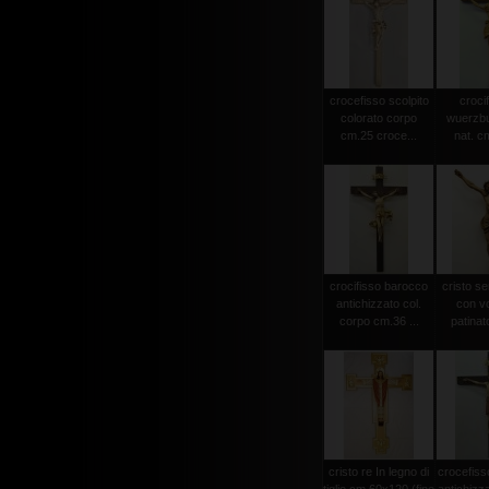
crocefisso scolpito
crocif
colorato corpo
wuerzbu
cm.25 croce...
nat. c
crocifisso barocco
cristo s
antichizzato col.
con vo
corpo cm.36 ...
patinat
cristo re In legno di
crocefiss