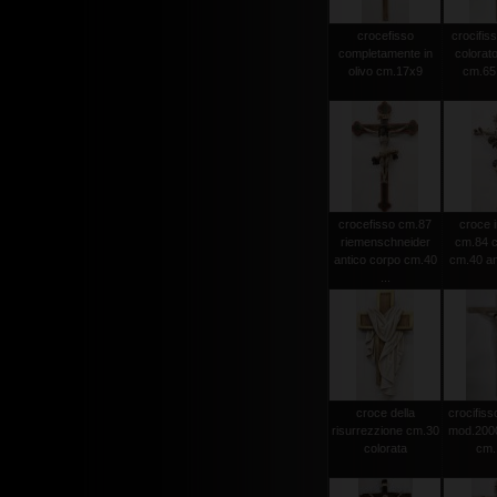
crocefisso
crocifiss
completamente in
colorato
olivo cm.17x9
cm.65 
crocefisso cm.87
croce i
riemenschneider
cm.84 c
antico corpo cm.40
cm.40 an
...
croce della
crocifisso
risurrezzione cm.30
mod.2000 
colorata
cm.1