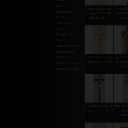
Stoffe
Stole
crocefisso croce
crocefi
Stole diaconali
trifogliata in un solo
trifogliat
Tronetti
pezzo nat. ...
pezzo 
Tabernacoli
Teche
Tovaglia per altare
Vasi
valige celebrazione
vasetti oli Santi
crocefisso croce
crocefisso
Via Crucis
trifogliata cm. 9 nat.
un solo 
Mattonella ceramica
cm.2
Essenze e profumi e
oli
crocefisso in un solo
crocefisso
pezzo col. cm.16x7
pezz
cm.1