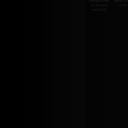
colorato corpo
dipinto a
cm.15 croce
cm.20 c
cm.37x19