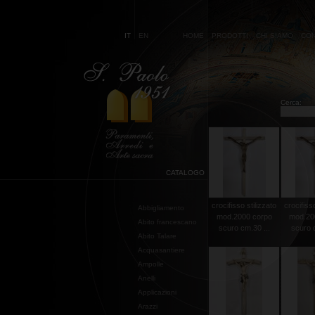
IT
EN
HOME
PRODOTTI
CHI SIAMO
CON
Cerca:
CATALOGO
crocifisso stilizzato
crocifisso
Abbigliamento
mod.2000 corpo
mod.20
Abito francescano
scuro cm.30 ...
scuro c
Abito Talare
Acquasantiere
Ampolle
Anelli
Applicazioni
Arazzi