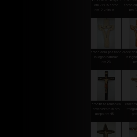
Crocefisso scolpito
crocefiss
cm.27x15 corpo
corpo cm
cm12 volto in ...
cm.23
croce della passione
croce del
in legno naturale
in legno
cm.23
cm
crocifisso romanico
crocefi
antichizzato in oro
trifogli
corpo cm.45 ...
pat