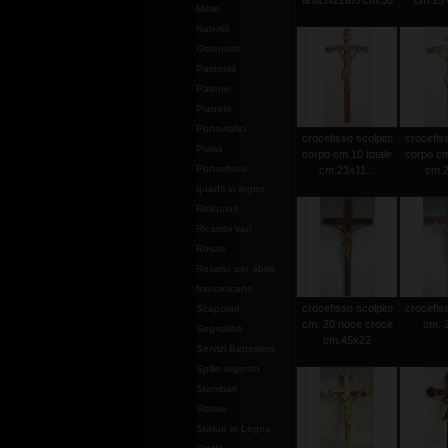
antichizzato cm.30
cm.15 c
Mitrie
Natività
Ostensori
Pastorali
Patene
Pianete
Portaviatici
crocefisso scolpito
crocefiss
Piviali
corpo cm.10 totale
corpo cm
Portachiavi
cm.23x11...
cm.2
quadri in legno
Reliquiari
Ricambi vari
Rosari
Rosario per abito
francescano
crocefisso scolpito
crocefiss
Scapolari
cm. 20 noce croce
cm. 2
Segnalibri
cm.45x22
Servizi Battesimo
Spille argento
Stampati
Statue
Statue in Legno