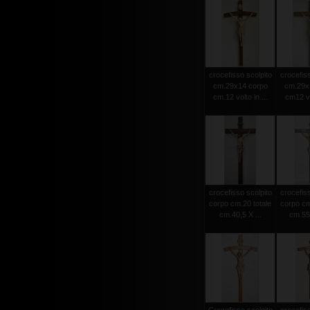
crocefisso scolpito
crocefiss
cm.29x14 corpo
cm.29x
cm.12 volto in ...
cm12 vol
crocefisso scolpito
crocefiss
corpo cm.20 totale
corpo cm
cm.40,5 X ...
cm.55 