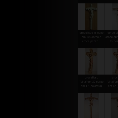
crocefisso in legno
corpo di
cm.10 (corpo e
croce cur
croce pezzo...
15 colo
crocefisso
croc
"sinai"cm.30 corpo
"sinai"c
cm.17 (colorato)
cm.12 (