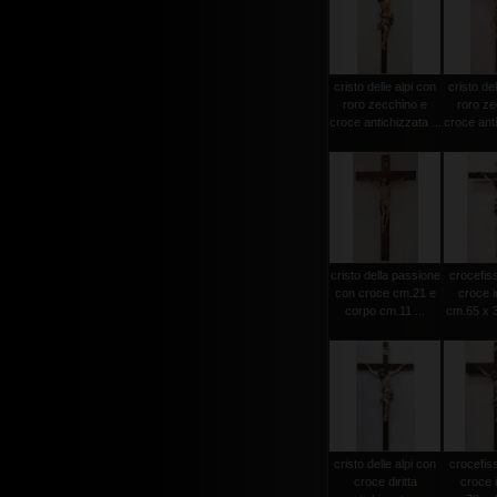
cristo delle alpi con
cristo del
roro zecchino e
roro ze
croce antichizzata ...
croce anti
cristo della passione
crocefiss
con croce cm.21 e
croce i
corpo cm.11 ...
cm.65 x 3
cristo delle alpi con
crocefiss
croce diritta
croce 