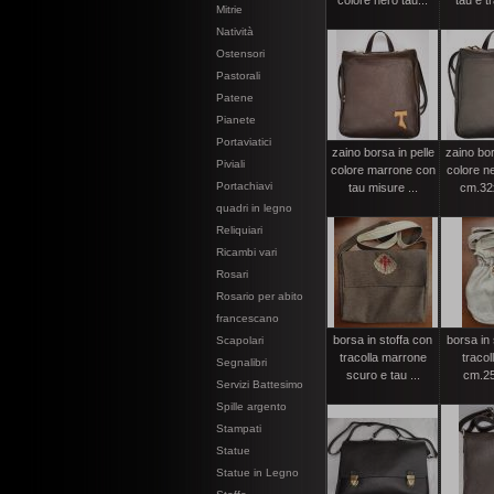
colore nero tau...
tau e tr
Mitrie
Natività
Ostensori
Pastorali
Patene
Pianete
Portaviatici
zaino borsa in pelle
zaino bor
Piviali
colore marrone con
colore n
Portachiavi
tau misure ...
cm.32
quadri in legno
Reliquiari
Ricambi vari
Rosari
Rosario per abito
francescano
borsa in stoffa con
borsa in 
Scapolari
tracolla marrone
tracol
Segnalibri
scuro e tau ...
cm.2
Servizi Battesimo
Spille argento
Stampati
Statue
Statue in Legno