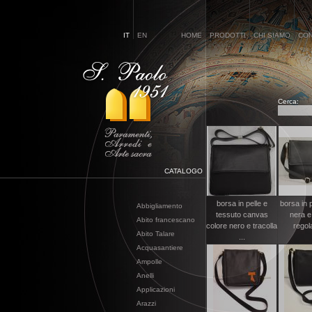
IT
EN
HOME
PRODOTTI
CHI SIAMO
CON
Cerca:
CATALOGO
borsa in pelle e
borsa in p
Abbigliamento
tessuto canvas
nera e 
Abito francescano
colore nero e tracolla
regola
Abito Talare
...
Acquasantiere
Ampolle
Anelli
Applicazioni
Arazzi