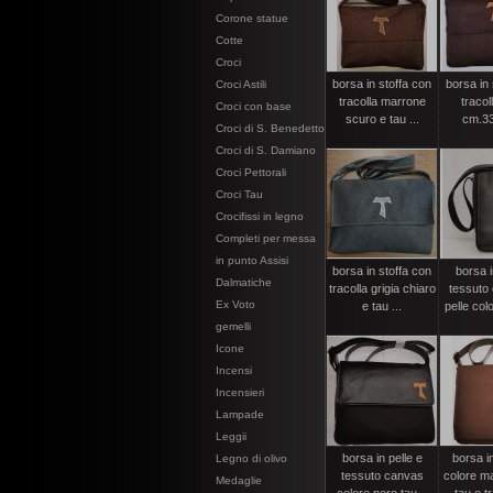
Corone statue
Cotte
Croci
borsa in stoffa con
borsa in 
Croci Astili
tracolla marrone
tracol
Croci con base
scuro e tau ...
cm.3
Croci di S. Benedetto
Croci di S. Damiano
Croci Pettorali
Croci Tau
Crocifissi in legno
Completi per messa
in punto Assisi
borsa in stoffa con
borsa i
Dalmatiche
tracolla grigia chiaro
tessuto
Ex Voto
e tau ...
pelle colo
gemelli
Icone
Incensi
Incensieri
Lampade
Leggii
borsa in pelle e
borsa i
Legno di olivo
tessuto canvas
colore m
Medaglie