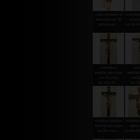
cristo romanico di
crocefiss
altenstadt cm. 30
croce 
(articolo da ...
cm.80 x 4
crocefisso
croc
antichizzato corpo
antichiz
cm.70 croce
cm.80
cm.135x70 ...
cm.145
crocifisso barocco
crocefiss
antichizzato corpo
dipint
cm.30 croce ...
cm.65x53 (