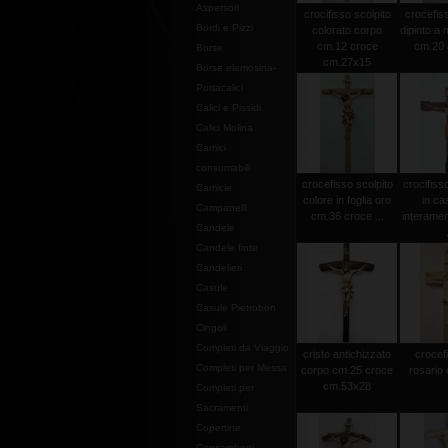
Aspersori
crocifisso scolpito
crocefiss
Bordi e Pizzi
colorato corpo
dipinto a
cm.12 croce
cm.20 c
Borse
cm.27x15
Borse elemosina-
Portacalici
Calici e Pissidi
Calici Molina
Camici
consumabili
crocefisso scolpito
crocifiss
Camicie
colore in foglia oro
in ca
Campanelli
cm.36 croce ...
interamen
Candele
Candele finte
Candelieri
Casule
Casule Pietrobon
Cingoli
Completi da Viaggio
cristo antichizzato
crocef
Completi per Messa
corpo cm.25 croce
rosario 
cm.53x28
Completi per
Sacramenti
Copertine
Copriamboni