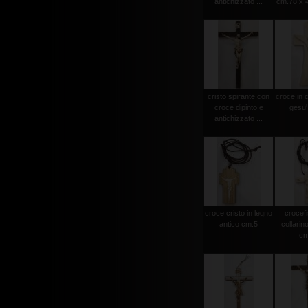
antichizzato ...
cm.78 x 4
cristo spirante con
croce in 
croce dipinto e
gesu'
antichizzato ...
croce cristo in legno
crocef
antico cm.5
collarin
cm