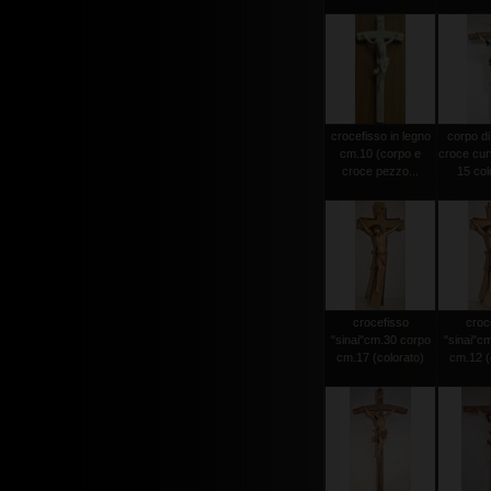
crocefisso in legno
corpo di
cm.10 (corpo e
croce cur
croce pezzo...
15 colo
crocefisso
croc
"sinai"cm.30 corpo
"sinai"c
cm.17 (colorato)
cm.12 (