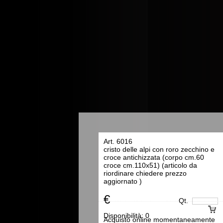
Art. 6016
cristo delle alpi con roro zecchino e
croce antichizzata (corpo cm.60
croce cm.110x51) (articolo da
riordinare chiedere prezzo
aggiornato )
€
Qt.
Disponibilità:
0
Acquisto online momentaneamente