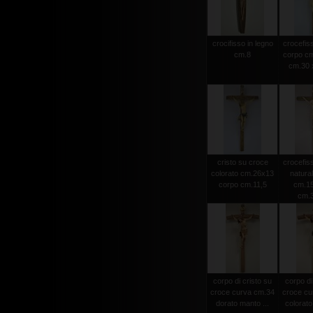
crocifisso in legno
crocefiss
cm.8
corpo cm
cm.30 x
cristo su croce
crocefiss
colorato cm.26x13
natura
corpo cm.11,5
cm.15
cm.
corpo di cristo su
corpo di
croce curva cm.34
croce cu
dorato manto ...
colorato