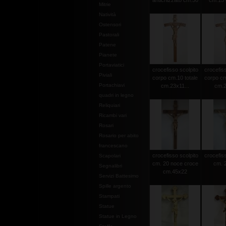
antichizzato cm.30
cm.15 c
Mitrie
Natività
Ostensori
Pastorali
Patene
Pianete
Portaviatici
crocefisso scolpito
crocefiss
Piviali
corpo cm.10 totale
corpo cm
Portachiavi
cm.23x11...
cm.2
quadri in legno
Reliquiari
Ricambi vari
Rosari
Rosario per abito
francescano
crocefisso scolpito
crocefiss
Scapolari
cm. 20 noce croce
cm. 2
Segnalibri
cm.45x22
Servizi Battesimo
Spille argento
Stampati
Statue
Statue in Legno