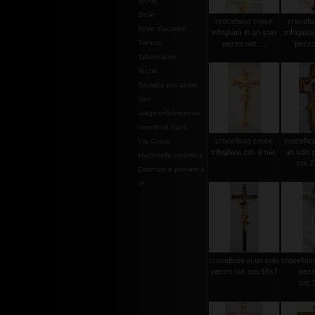
Stoffe
Stole
crocefisso croce
crocefi
Stole diaconali
trifogliata in un solo
trifogliat
Tronetti
pezzo nat. ...
pezzo 
Tabernacoli
Teche
Tovaglia per altare
Vasi
valige celebrazione
vasetti oli Santi
crocefisso croce
crocefisso
Via Crucis
trifogliata cm. 9 nat.
un solo 
Mattonella ceramica
cm.2
Essenze e profumi e
oli
crocefisso in un solo
crocefisso
pezzo col. cm.16x7
pezz
cm.1