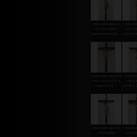
cristo delle alpi con
cristo del
roro zecchino e
roro ze
croce antichizzata ...
croce anti
cristo della passione
crocefiss
con croce cm.21 e
croce i
corpo cm.11 ...
cm.65 x 3
cristo delle alpi con
crocefiss
croce diritta
croce 