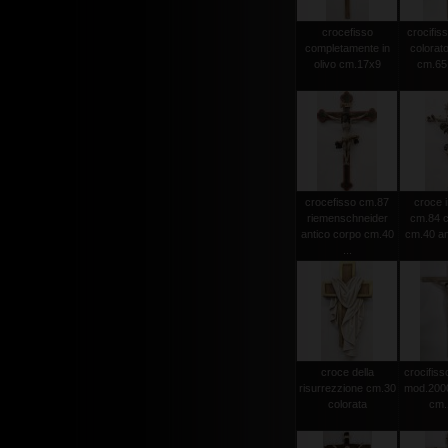
crocefisso
crocifiss
completamente in
colorato
olivo cm.17x9
cm.65 
crocefisso cm.87
croce i
riemenschneider
cm.84 c
antico corpo cm.40
cm.40 an
...
croce della
crocifisso
risurrezzione cm.30
mod.2000 
colorata
cm.1