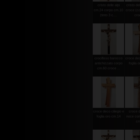
cristo delle alpi
cristo del
cm.24 corpo cm.10
croce (c
(tinto 3 c....
croc
crocifisso barocco
croce deco
antichizzato corpo
foglia 
cm.60 croce ...
croce deco ciliegio e
croce d
foglia oro cm.14
noce con 
cm