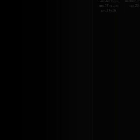
colorato corpo
dipinto a
cm.15 croce
cm.20 c
cm.37x19