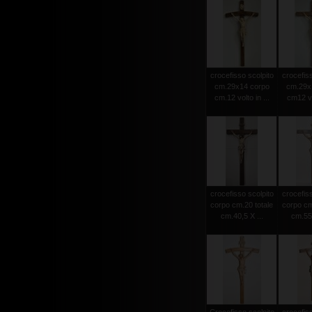
crocefisso scolpito
crocefiss
cm.29x14 corpo
cm.29x
cm.12 volto in ...
cm12 vol
crocefisso scolpito
crocefiss
corpo cm.20 totale
corpo cm
cm.40,5 X ...
cm.55 