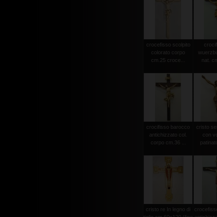
crocefisso scolpito
crocif
colorato corpo
wuerzbu
cm.25 croce...
nat. c
crocifisso barocco
cristo s
antichizzato col.
con vo
corpo cm.36 ...
patinat
cristo re In legno di
crocefiss