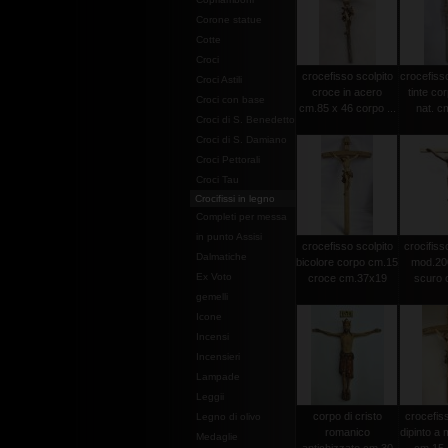
Corone statue
Cotte
Croci
crocefisso scolpito
crocefisso
Croci Astili
croce in acero
tinte co
Croci con base
cm.85 x 46 corpo ...
nat. c
Croci di S. Benedetto
Croci di S. Damiano
Croci Pettorali
Croci Tau
Crocifissi in legno
Completi per messa
in punto Assisi
crocefisso scolpito
crocifisso
Dalmatiche
bicolore corpo cm.15
mod.20
Ex Voto
croce cm.37x19
scuro c
gemelli
Icone
Incensi
Incensieri
Lampade
Leggii
corpo di cristo
crocefiss
Legno di olivo
romanico
dipinto a
Medaglie