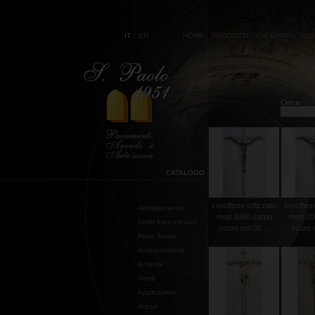
IT
EN
HOME
PRODOTTI
CHI SIAMO
CON
Cerca:
CATALOGO
crocifisso stilizzato
crocifisso
Abbigliamento
mod.2000 corpo
mod.20
Abito francescano
scuro cm.30 ...
scuro c
Abito Talare
Acquasantiere
Ampolle
Anelli
Applicazioni
Arazzi