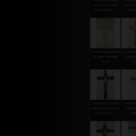
Crocefisso scolpito
crocefiss
cm.27x15 corpo
corpo cm
cm12 volto in ...
cm.23
croce della passione
croce del
in legno naturale
in legno
cm.23
cm
crocifisso romanico
crocefi
antichizzato in oro
trifogli
corpo cm.45 ...
pat