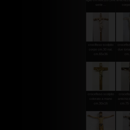
tiglio cm.60x120 (fine
antichizz
serie ...
corpo 
crocifisso scolpito
crocefiss
corpo cm.30 nat.
due tonat
cm.65x36
cm.2
crocefisso scolpito
crocefis
colorato a mano
antichiz
cm.30x16
cm.75 c