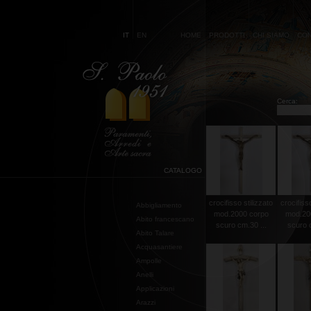
IT
EN
HOME
PRODOTTI
CHI SIAMO
CON
Cerca:
CATALOGO
crocifisso stilizzato
crocifisso
Abbigliamento
mod.2000 corpo
mod.20
Abito francescano
scuro cm.30 ...
scuro c
Abito Talare
Acquasantiere
Ampolle
Anelli
Applicazioni
Arazzi