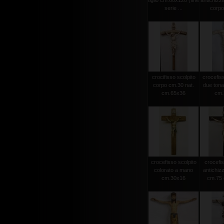
tiglio cm.60x120 (fine
antichizz
serie ...
corpo 
crocifisso scolpito
crocefiss
corpo cm.30 nat.
due tonat
cm.65x36
cm.2
crocefisso scolpito
crocefis
colorato a mano
antichiz
cm.30x16
cm.75 c