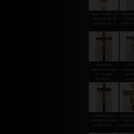
cristo romanico di
crocefiss
altenstadt cm. 30
croce 
(articolo da ...
cm.80 x 4
crocefisso
croc
antichizzato corpo
antichiz
cm.70 croce
cm.80
cm.135x70 ...
cm.145
crocifisso barocco
crocefiss
antichizzato corpo
dipint
cm.30 croce ...
cm.65x53 (