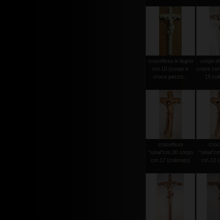
crocefisso in legno
corpo di
cm.10 (corpo e
croce cur
croce pezzo...
15 colo
crocefisso
croc
"sinai"cm.30 corpo
"sinai"c
cm.17 (colorato)
cm.12 (