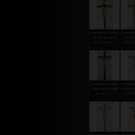
crocefisso scolpito
crocefiss
cm.29x14 corpo
cm.29x
cm.12 volto in ...
cm12 vol
crocefisso scolpito
crocefiss
corpo cm.20 totale
corpo cm
cm.40,5 X ...
cm.55 