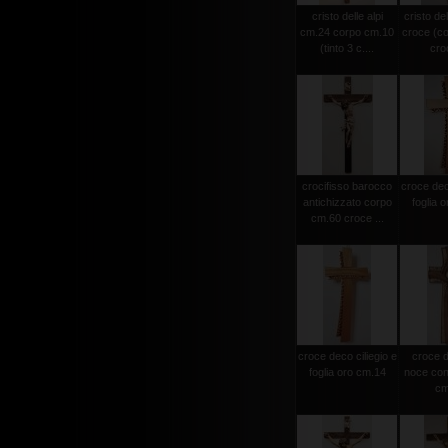
cristo delle alpi
cristo del
cm.24 corpo cm.10
croce (c
(tinto 3 c....
croc
crocifisso barocco
croce deco
antichizzato corpo
foglia 
cm.60 croce ...
croce deco ciliegio e
croce d
foglia oro cm.14
noce con 
cm