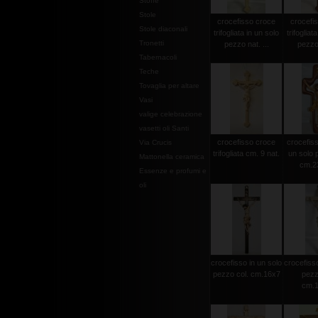
Stoffe
Stole
crocefisso croce
crocefi
Stole diaconali
trifogliata in un solo
trifogliat
Tronetti
pezzo nat. ...
pezzo 
Tabernacoli
Teche
Tovaglia per altare
Vasi
valige celebrazione
vasetti oli Santi
crocefisso croce
crocefisso
Via Crucis
trifogliata cm. 9 nat.
un solo 
Mattonella ceramica
cm.2
Essenze e profumi e
oli
crocefisso in un solo
crocefisso
pezzo col. cm.16x7
pezz
cm.1