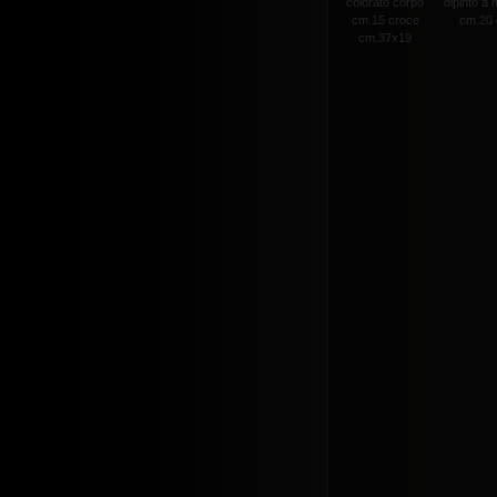
colorato corpo
dipinto a
cm.15 croce
cm.20 c
cm.37x19