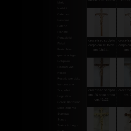
antichizzato cm.30
cm.15 c
Mitrie
Natività
Ostensori
Pastorali
Patene
Pianete
Portaviatici
crocefisso scolpito
crocefiss
Piviali
corpo cm.10 totale
corpo cm
Portachiavi
cm.23x11...
cm.2
quadri in legno
Reliquiari
Ricambi vari
Rosari
Rosario per abito
francescano
crocefisso scolpito
crocefiss
Scapolari
cm. 20 noce croce
cm. 2
Segnalibri
cm.45x22
Servizi Battesimo
Spille argento
Stampati
Statue
Statue in Legno