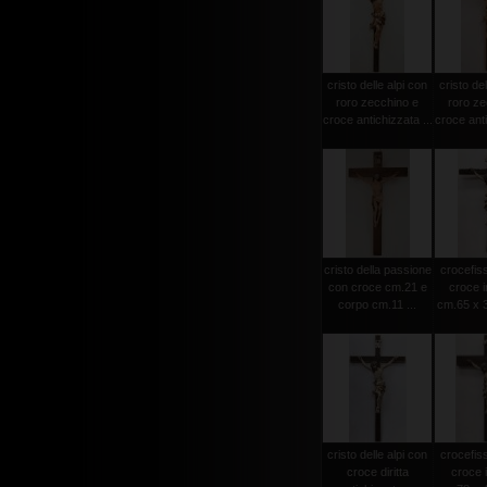
cristo delle alpi con
cristo del
roro zecchino e
roro ze
croce antichizzata ...
croce anti
cristo della passione
crocefiss
con croce cm.21 e
croce i
corpo cm.11 ...
cm.65 x 3
cristo delle alpi con
crocefiss
croce diritta
croce 