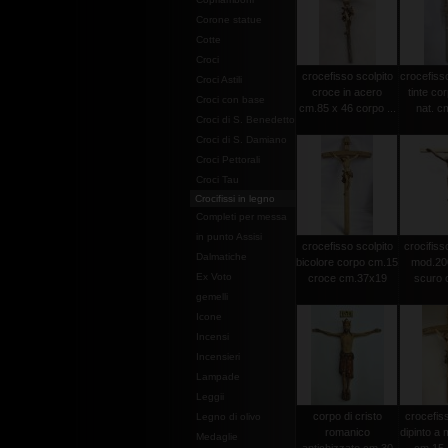
Corone statue
Cotte
Croci
crocefisso scolpito
crocefisso
Croci Astili
croce in acero
tinte co
Croci con base
cm.85 x 46 corpo ...
nat. c
Croci di S. Benedetto
Croci di S. Damiano
Croci Pettorali
Croci Tau
Crocifissi in legno
Completi per messa
in punto Assisi
crocefisso scolpito
crocifisso
Dalmatiche
bicolore corpo cm.15
mod.20
Ex Voto
croce cm.37x19
scuro c
gemelli
Icone
Incensi
Incensieri
Lampade
Leggii
corpo di cristo
crocefiss
Legno di olivo
romanico
dipinto a
Medaglie