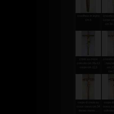
crocifisso in legno
crocefiss
cm.8
corpo cm
cm.30 x
cristo su croce
crocefiss
colorato cm.26x13
natura
corpo cm.11,5
cm.15
cm.
corpo di cristo su
corpo di
croce curva cm.34
croce cu
dorato manto ...
colorato