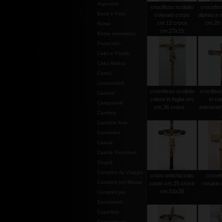
Aspersori
crocifisso scolpito
crocefiss
Bordi e Pizzi
colorato corpo
dipinto a
cm.12 croce
cm.20 c
Borse
cm.27x15
Borse elemosina-
Portacalici
Calici e Pissidi
Calici Molina
Camici
consumabili
crocefisso scolpito
crocifiss
Camicie
colore in foglia oro
in ca
Campanelli
cm.36 croce ...
interamen
Candele
Candele finte
Candelieri
Casule
Casule Pietrobon
Cingoli
Completi da Viaggio
cristo antichizzato
crocef
Completi per Messa
corpo cm.25 croce
rosario 
cm.53x28
Completi per
Sacramenti
Copertine
Copriamboni