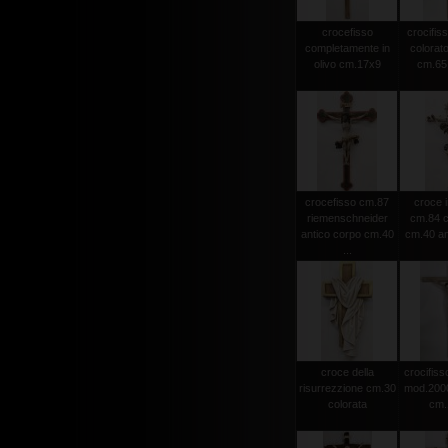
crocefisso
crocifiss
completamente in
colorato
olivo cm.17x9
cm.65 
crocefisso cm.87
croce i
riemenschneider
cm.84 c
antico corpo cm.40
cm.40 an
...
croce della
crocifisso
risurrezzione cm.30
mod.2000 
colorata
cm.1