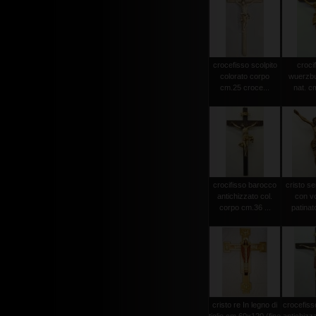
crocefisso scolpito
crocif
colorato corpo
wuerzbu
cm.25 croce...
nat. c
crocifisso barocco
cristo s
antichizzato col.
con vo
corpo cm.36 ...
patinat
cristo re In legno di
crocefiss