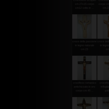
Crocefisso scolpito
crocefiss
cm.27x15 corpo
corpo cm
cm12 volto in ...
cm.23
croce della passione
croce del
in legno naturale
in legno
cm.23
cm
crocifisso romanico
crocefi
antichizzato in oro
trifogli
corpo cm.45 ...
pat