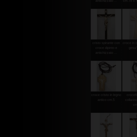
antichizzato ...
cm.78 x 4
cristo spirante con
croce in 
croce dipinto e
gesu'
antichizzato ...
croce cristo in legno
crocef
antico cm.5
collarin
cm