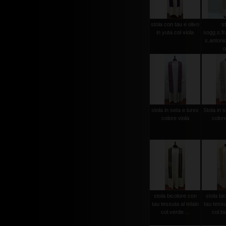
stola con tau e olivo
st
in yuta col viola
sogg.s.f
s.antonio 
o
stola in seta e lurex
Stola in s
colore viola
color
stola bicolore con
stola bi
tau tessuta al telaio
tau tessut
col.verde ...
col.bi