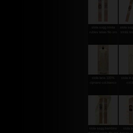
stola sogg.trinita
stola sog
rublev telaio filo oro
trinità te
stola lana 100%
stola in 
cipriano col.bianco
col.
stola sogg.bambino
stola 