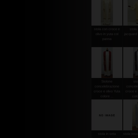
stola con croce e
stola 
olivo in yuta col
jacquard 
panna
Stolone
sto
concelebrazione
concele
croce e olivo Yuta
croce e 
colore ...
colo
stola in seta
stola tessu