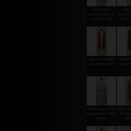
stola bicolore
stola 
intreccio 100% pol.
pol.55%
col.rosso viola
olivo co
stola aurora misto
stola au
lana colore rosso
lana col
stola con tau e olivo
stola col
in in poliestere colore
lana 26%
bianco
10% 