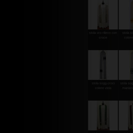
stola oro rilievo con
stola s
croce
colore
stola sogg.croci
stola so
colore viola
mariano