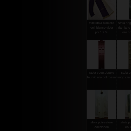
mini stola bicolore
stola sog
col. bianco viola
damiano d
pol.100%
oro co
stola sogg.doppio
stola or
tau filo oro col.rosso
sogg.croc
stola polyestere
stola p
col.bianco
col.