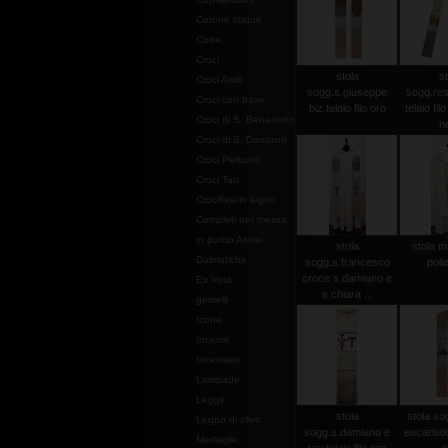
Corone statue
Cotte
Croci
stola
st
Croci Astili
sogg.s.giuseppe
sogg.res
Croci con base
biz.telaio filo oro
telaio fil
Croci di S. Benedetto
n
Croci di S. Damiano
Croci Pettorali
Croci Tau
Crocifissi in legno
Completi per messa
in punto Assisi
stola
stola m
Dalmatiche
sogg.s.francesco
poli
croce s.damiano e
Ex Voto
s.chiara ...
gemelli
Icone
Incensi
Incensieri
Lampade
Leggii
stola
stola so
Legno di olivo
sogg.s.damiano e
eucaristici
Medaglie