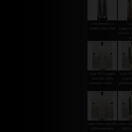
stola damasco e
st
ciniglia colore viola
sogg.s.f
croce s. d
oro
stola IHS e spighe
stola IH
mod.090 100%
mod.0
poliestere colore ...
poliestere
stola croce mod.090
stola cro
100% poliestere
100% po