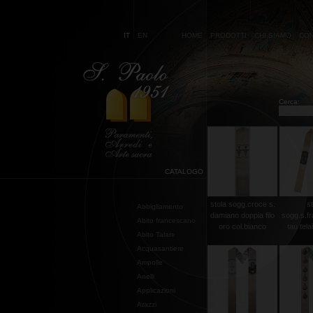
IT
EN
HOME
PRODOTTI
CHI SIAMO
CON
Cerca:
CATALOGO
stola sogg.croce s.
st
Abbigliamento
damiano doppia filo
sogg.s.f
Abito francescano
oro col.bianco
tau telai
Abito Talare
Acquasantiere
Ampolle
Anelli
Applicazioni
Arazzi