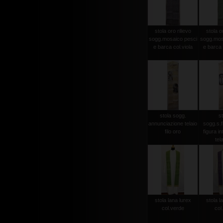
stola oro rilievo
stola or
sogg.mosaico pesci
sogg.mos
e barca col.viola
e barca 
stola sogg.
st
annunciazione telaio
sogg.s.
filo oro
figura in
tela
stola lana lurex
stola l
col.verde
col.