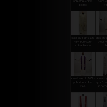
poliestere colore
polieste
bianco
ve
stola olivo 55% lana
stola int
45% poliestere
polieste
colore bianco
bi
stola intreccio 100%
stola sog
poliestere colore
gesu'e s
viola
in porzi