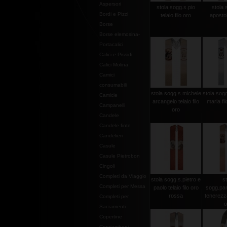
Aspersori
stola sogg.s.pio
stola 
Bordi e Pizzi
telaio filo oro
apostoli
Borse
Borse elemosina-
Portacalici
Calici e Pissidi
Calici Molina
Camici
consumabili
stola sogg.s.michele
stola sogg
Camicie
arcangelo telaio filo
maria fi
Campanelli
oro
Candele
Candele finte
Candelieri
Casule
Casule Pietrobon
Cingoli
Completi da Viaggio
stola sogg.s.pietro e
st
Completi per Messa
paolo telaio filo oro
sogg.pan
rossa
tenerezza 
Completi per
o
Sacramenti
Copertine
Copriamboni