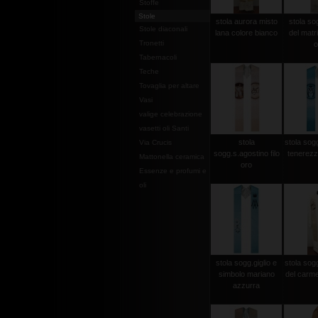
Stoffe
Stole
stola aurora misto
stola so
Stole diaconali
lana colore bianco
del matri
Tronetti
o
Tabernacoli
Teche
Tovaglia per altare
Vasi
valige celebrazione
vasetti oli Santi
stola
stola sog
Via Crucis
sogg.s.agostino filo
tenerezz
Mattonella ceramica
oro
Essenze e profumi e
oli
stola sogg.giglio e
stola so
simbolo mariano
del carme
azzurra