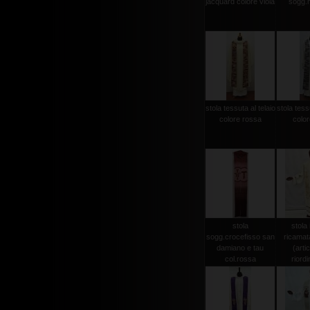
jacquard colore viola
sogg.
stola tessuta al telaio
stola tessu
colore rossa
color
stola
stola 
sogg.crocefisso san
ricamat
damiano e tau
(arti
col.rossa
riordi