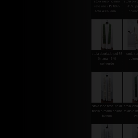
stola raso ricamo
stola oli
rete oro iHS 60%
45% po
seta 40% lana ...
colore
stola tiberiade pol.55
stola ra
% lana 45 %
colore
col.verde
stola lana tessuta al
stola lana
telaio a mano colore
telaio a 
bianco
ver