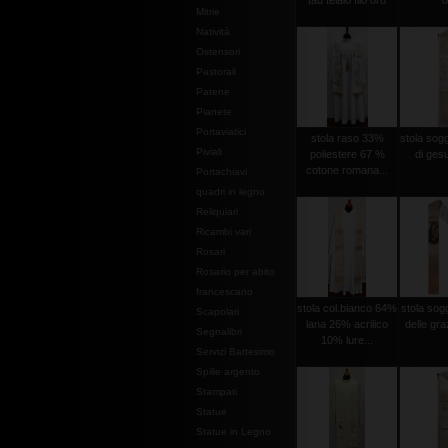
tau telaio filo oro
o
Mitrie
Natività
Ostensori
Pastorali
Patene
Pianete
Portaviatici
stola raso 33%
stola sog
Piviali
poliestere 67 %
di gesu
cotone romana...
Portachiavi
quadri in legno
Reliquiari
Ricambi vari
Rosari
Rosario per abito
francescano
stola col.bianco 64%
stola so
Scapolari
lana 26% acrilico
delle graz
Segnalibri
10% lure...
Servizi Battesimo
Spille argento
Stampati
Statue
Statue in Legno