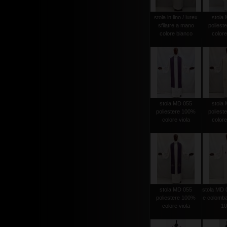
stola in lino / lurex
stola
sfilatre a mano
poliest
colore bianco
colore
stola MD 055
stola
poliestere 100%
poliest
colore viola
colore
stola MD 055
stola MD 
poliestere 100%
e colomba
colore viola
1