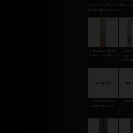
stola
Stola bi
sogg.s.francesco e
seta croce
simbolo francescano
m
filo ...
stola sogg. agnello
stola or
su libro telaio filo oro
sogg.ma
guadalupe
stola in gobeline
stola 
croce intreccio