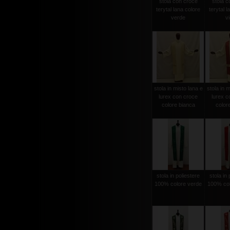
stola con croce
stola c
terytal lana colore
terytal l
verde
vi
stola in misto lana e
stola in m
lurex con croce
lurex c
colore bianca
color
stola in poliestere
stola in 
100% colore verde
100% col