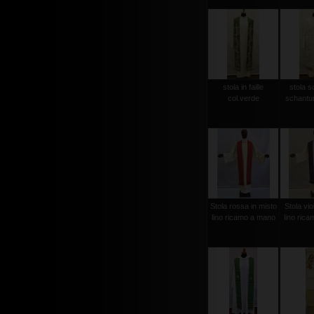
stola in faille
stola s
col.verde
schantun
Stola rossa in misto
Stola vio
lino ricamo a mano
lino ric