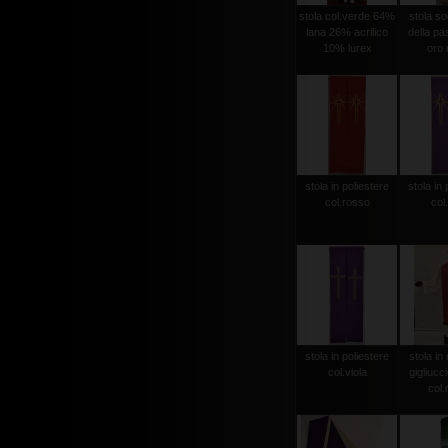
stola col.verde 64%
stola sog
lana 26% acrilico
della pas
10% lurex
oro r
stola in poliestere
stola in 
col.rosso
col.
stola in poliestere
stola in 
col.viola
gigliucc
col.