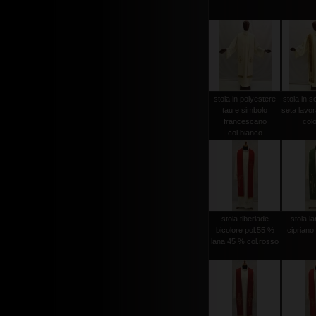
stola in polyestere
stola in s
tau e simbolo
seta lavo
francescano
colo
col.bianco
stola tiberiade
stola l
bicolore pol.55 %
cipriano
lana 45 % col.rosso
...