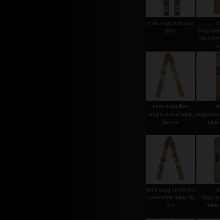
stola sogg.mosaico
st
gesu
sogg.mad
soccorso 
o
stola sogg.libro
st
spighe e uva telaio
sogg.neo
filo oro
telaio 
stola sogg.cresima e
st
comunione telaio filo
sogg.aus
oro
talaio 