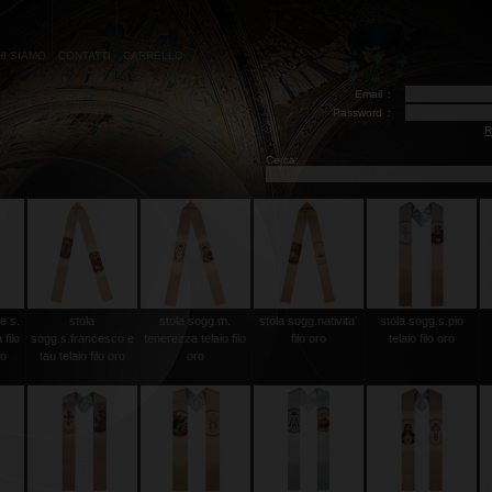
HI SIAMO
CONTATTI
CARRELLO
Email
:
Password
:
R
Cerca:
e s.
stola
stola sogg.m.
stola sogg.nativita'
stola sogg.s.pio
filo
sogg.s.francesco e
tenerezza telaio filo
filo oro
telaio filo oro
co
tau telaio filo oro
oro