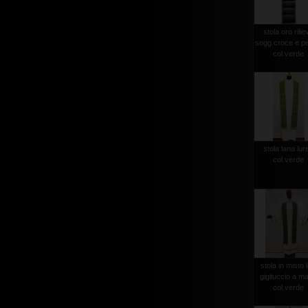
stola oro rilie
sogg.croce e p
col.verde
stola lana lur
col.verde
stola in misto l
gigliuccio a m
col.verde