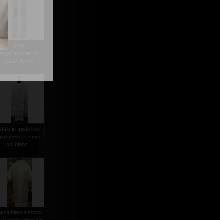
stola
sogg.ausiliatrice
talaio filo oro
stola in misto lino
gigliuccio a mano
col.bianc...
tola bianca misto