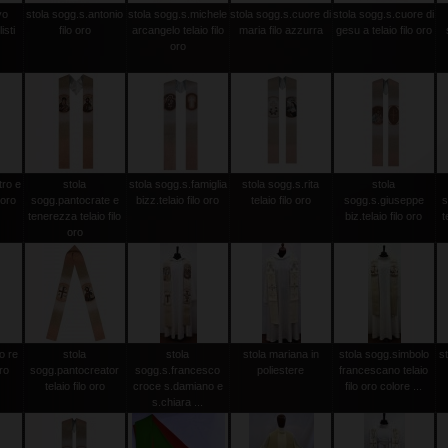
vo
stola sogg.s.antonio
stola sogg.s.michele
stola sogg.s.cuore di
stola sogg.s.cuore di
isti
filo oro
arcangelo telaio filo
maria filo azzurra
gesu a telaio filo oro
oro
tro e
stola
stola sogg.s.famiglia
stola sogg.s.rita
stola
 oro
sogg.pantocrate e
bizz.telaio filo oro
telaio filo oro
sogg.s.giuseppe
s
tenerezza telaio filo
biz.telaio filo oro
t
oro
o re
stola
stola
stola mariana in
stola sogg.simbolo
s
oro
sogg.pantocreator
sogg.s.francesco
poliestere
francescano telaio
telaio filo oro
croce s.damiano e
filo oro colore ...
s.chiara ...