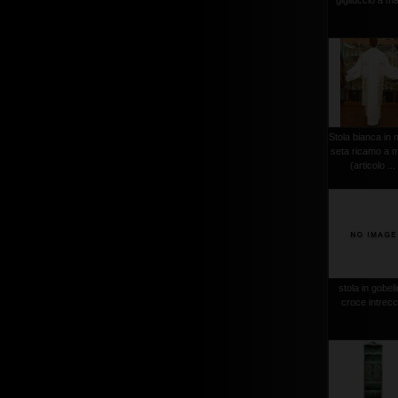
gigliuccio a m
Stola bianca in 
seta ricamo a 
(articolo ...
stola in gobel
croce intrecc