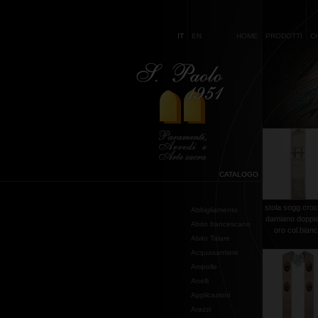
IT
EN
HOME
PRODOTTI
C
CATALOGO
stola sogg.croc
Abbigliamento
damiano doppia 
Abito francescano
oro col.bian
Abito Talare
Acquasantiere
Ampolle
Anelli
Applicazioni
Arazzi