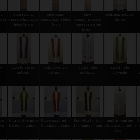
vo
stola sogg.s.
stola sogg.
stola
stola lana lurex col.
esce
giuseppe lavoratore
annunciazione telaio
sogg.s.francesco
Bianco
telaio filo oro
filo oro
figura intera e tau
telaio ...
ex
stola lana lurex
stola polyestere
stola in faille
stola in faille
col.viola
col.rosso
col.bianco
col.verde
ino
Stola verde in misto
Stola rossa in misto
Stola viola in misto
stola in misto lino
S
ano
lino ricamo a mano
lino ricamo a mano
lino ricamo a mano
sfilata a mano colore
bianc...