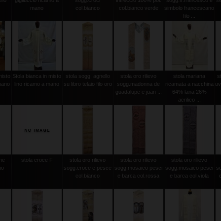
ano
gigliuccio ricamo a
sogg.croci
intreccio 100% pol.
sogg.s.francesco e
se
mano
col.bianco
col.bianco verde
simbolo francescano
filo ...
misto
Stola bianca in misto
stola sogg. agnello
stola oro rilievo
stola mariana
s
mano
lino ricamo a mano
su libro telaio filo oro
sogg.madonna de
ricamata a nacchina
uv
guadalupe e juan ...
64% lana 26%
acrilico ...
ine
stola croce F
stola oro rilievo
stola oro rilievo
stola oro rilievo
io
sogg.croce e pesce
sogg.mosaico pesci
sogg.mosaico pesci
s
col.bianco
e barca col.rossa
e barca col.viola