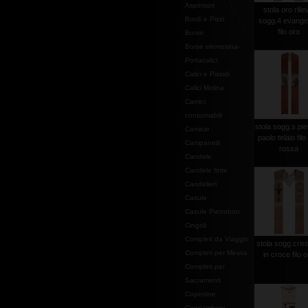
Aspersori
stola oro rilie
Bordi e Pizzi
sogg.4 evangel
filo oro
Borse
Borse elemosina-
Portacalici
Calici e Pissidi
Calici Molina
Camici
consumabili
stola sogg.s.pie
Camicie
paolo telaio filo
Campanelli
rossa
Candele
Candele finte
Candelieri
Casule
Casule Pietrobon
Cingoli
Completi da Viaggio
stola sogg.crist
Completi per Messa
in croce filo 
Completi per
Sacramenti
Copertine
Copriamboni