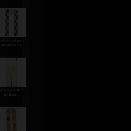
stola sogg.disegni
africani filo oro
stola in poliestere
col.bianco