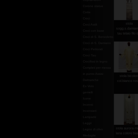
Corone statue
Cotte
Croci
stola
Croci Astili
sogg.s.damian
Croci con base
tau telaio filo 
Croci di S. Benedetto
Croci di S. Damiano
Croci Pettorali
Croci Tau
Crocifissi in legno
Completi per messa
in punto Assisi
stola bicolor
Dalmatiche
col.bianco ro
Ex Voto
gemelli
Icone
Incensi
Incensieri
Lampade
Leggii
stola aurora m
Legno di olivo
lana colore bi
Medaglie