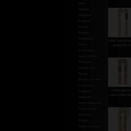
Mitrie
Natività
Ostensori
Pastorali
Patene
Pianete
Portaviatici
stola sogg.gesu
Piviali
pargoli filo o
Portachiavi
quadri in legno
Reliquiari
Ricambi vari
Rosari
Rosario per abito
francescano
stola sogg.trin
Scapolari
rublev telaio fil
Segnalibri
Servizi Battesimo
Spille argento
Stampati
Statue
Statue in Legno