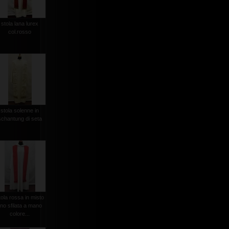
stola lana lurex
col.rosso
stola solenne in
schantung di seta
tola rossa in misto
lino sfilata a mano
colore...