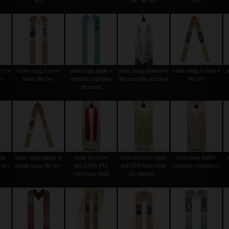
oro
biz. filo oro
oro
' coi
stola sogg.s.lucia
stola sogg.giglio e
stola sogg.madonna
stola sogg.s.chiara
ro
telaio filo oro
simbolo mariano
del carmelo azzurra
filo oro
azzurra
ita
stola sogg.padre di
stola bicolore
stola bicolore olivo
stola lana 100%
o oro
trinità telaio filo oro
pol.100% IHS
pol.55% lana 45%
cipriano col.bianco
col.rosso viola
col. bianco ...