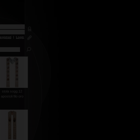
egistrati
|
Login
stola sogg.12
apostoli filo oro