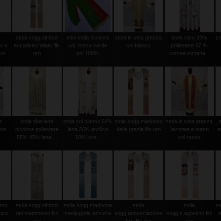
stola sogg.simboli
mini stola bicolore
stola in seta grezza
stola raso 33%
st
o e
eucaristici telaio filo
col. rosso verde
col.bianco
poliestere 67 %
oro
oro
pol.100%
cotone romana...
e
stola tiberiade
stola col.bianco 64%
stola sogg.madonna
stola in seta grezza
ssa
bicolore poliestere
lana 26% acrilico
delle grazie filo oro
lavorate a mano
a
55% 45% lana ...
10% lure...
col.rosso
isto
stola sogg.simboli
stola sogg.madonna
stola
stola
st
anco
del matrimonio filo
medjugorie azzurra
sogg.annunciazione
sogg.s.agostino filo
t