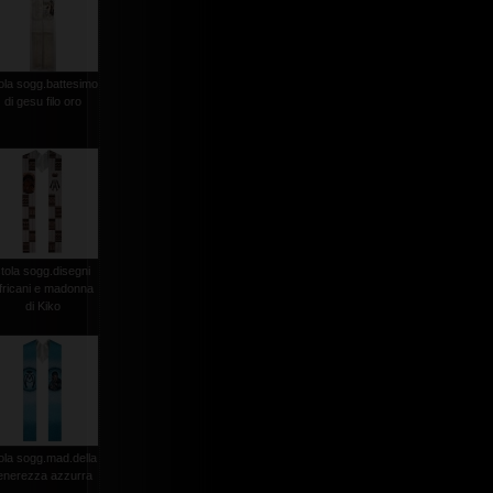
ola sogg.battesimo
di gesu filo oro
stola sogg.disegni
fricani e madonna
di Kiko
ola sogg.mad.della
enerezza azzurra