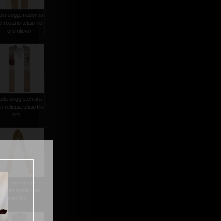
tola sogg.madonna
l rosario telaio filo
oro rilievo
tola sogg.s.chiara
n reliquia telaio filo
oro ...
tola sogg.spighe e
uva ed ovale luce
telaio filo ...