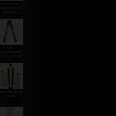
stola oro rilievo
sogg.madonna e
pantocrato
stola
ogg.resurrezione
elaio filo oro fondo
nero
tola in seta grezza
col.viola