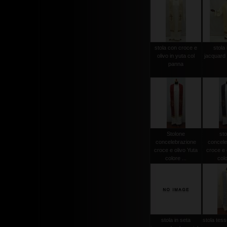
stola con croce e
stola 
olivo in yuta col
jacquard 
panna
Stolone
sto
concelebrazione
concele
croce e olivo Yuta
croce e 
colore ...
colo
stola in seta
stola tessu