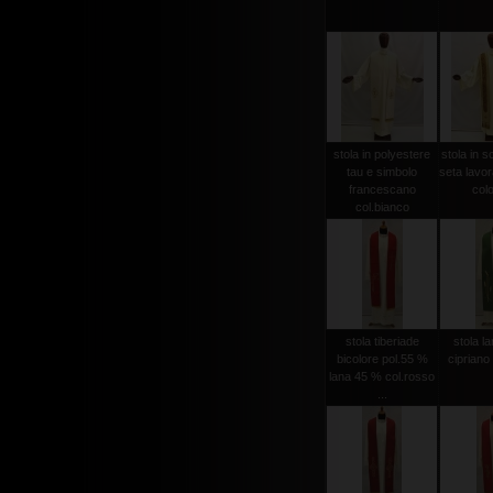
stola in polyestere
stola in s
tau e simbolo
seta lavo
francescano
colo
col.bianco
stola tiberiade
stola l
bicolore pol.55 %
cipriano
lana 45 % col.rosso
...