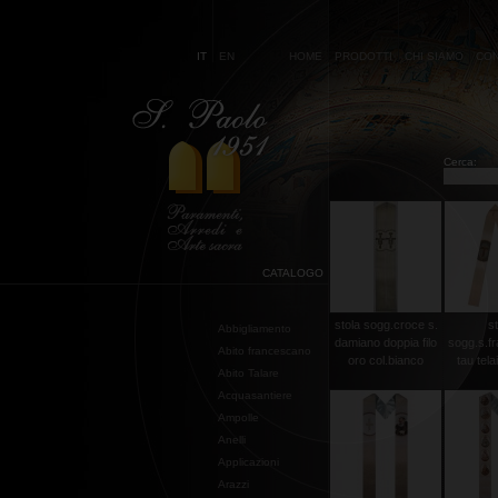
IT
EN
HOME
PRODOTTI
CHI SIAMO
CON
Cerca:
CATALOGO
stola sogg.croce s.
st
Abbigliamento
damiano doppia filo
sogg.s.f
Abito francescano
oro col.bianco
tau telai
Abito Talare
Acquasantiere
Ampolle
Anelli
Applicazioni
Arazzi