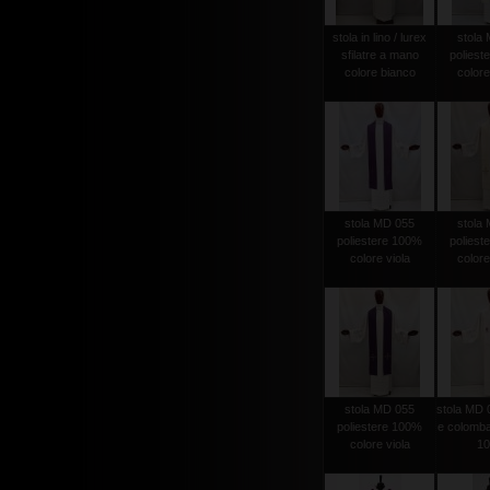
stola in lino / lurex
stola
sfilatre a mano
poliest
colore bianco
colore
stola MD 055
stola
poliestere 100%
poliest
colore viola
colore
stola MD 055
stola MD 
poliestere 100%
e colomba
colore viola
1