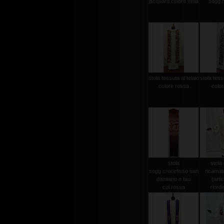
jacquard colore viola
sogg.
stola tessuta al telaio
stola tessu
colore rossa
color
stola
stola 
sogg.crocefisso san
ricamat
damiano e tau
(arti
col.rossa
riordi