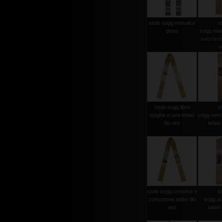
stola sogg.mosaico
st
gesu
sogg.mad
soccorso 
o
stola sogg.libro
st
spighe e uva telaio
sogg.neo
filo oro
telaio 
stola sogg.cresima e
st
comunione telaio filo
sogg.aus
oro
talaio 