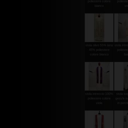
poliestere colore
polieste
bianco
ve
stola olivo 55% lana
stola int
45% poliestere
polieste
colore bianco
bi
stola intreccio 100%
stola sog
poliestere colore
gesu'e s
viola
in porzi