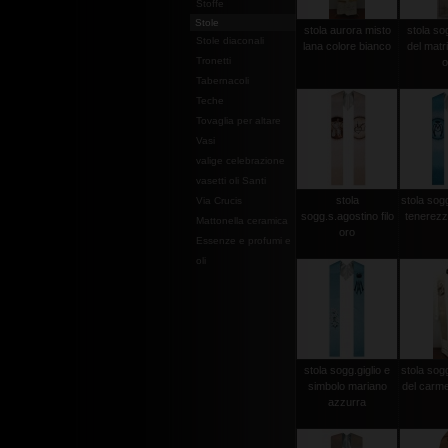
Stoffe
Stole
stola aurora misto
stola so
Stole diaconali
lana colore bianco
del matri
Tronetti
o
Tabernacoli
Teche
Tovaglia per altare
Vasi
valige celebrazione
vasetti oli Santi
stola
stola sog
Via Crucis
sogg.s.agostino filo
tenerezz
Mattonella ceramica
oro
Essenze e profumi e
oli
stola sogg.giglio e
stola so
simbolo mariano
del carme
azzurra