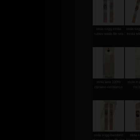
stola sogg.trinita
stola sog
rublev telaio filo oro
trinità te
stola lana 100%
stola in 
cipriano col.bianco
col.
stola sogg.bambino
stola 