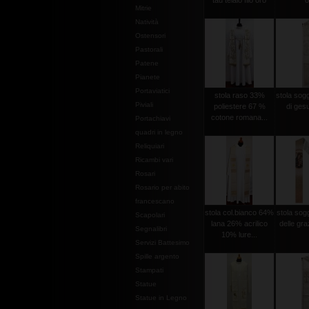
tau telaio filo oro
o
Mitrie
Natività
Ostensori
Pastorali
Patene
Pianete
Portaviatici
stola raso 33%
stola sog
Piviali
poliestere 67 %
di gesu
cotone romana...
Portachiavi
quadri in legno
Reliquiari
Ricambi vari
Rosari
Rosario per abito
francescano
stola col.bianco 64%
stola so
Scapolari
lana 26% acrilico
delle graz
Segnalibri
10% lure...
Servizi Battesimo
Spille argento
Stampati
Statue
Statue in Legno