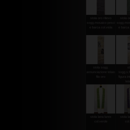
stola oro rilievo
stola or
sogg.mosaico pesci
sogg.mos
e barca col.viola
e barca 
stola sogg.
st
annunciazione telaio
sogg.s.
filo oro
figura in
tela
stola lana lurex
stola l
col.verde
col.