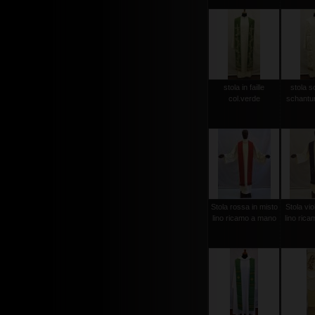
stola in faille
stola s
col.verde
schantun
Stola rossa in misto
Stola vio
lino ricamo a mano
lino ric