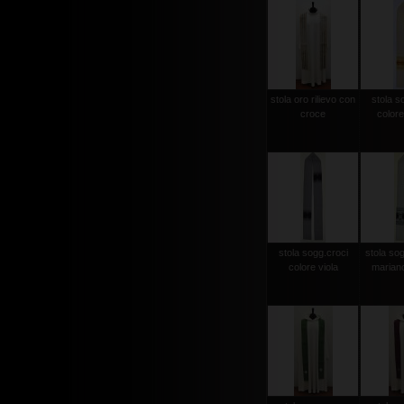
stola oro rilievo con
stola s
croce
colore
stola sogg.croci
stola so
colore viola
mariano