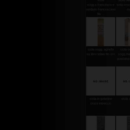
stola
Stola bi
sogg.s.francesco e
seta croce
simbolo francescano
m
filo ...
stola sogg. agnello
stola or
su libro telaio filo oro
sogg.ma
guadalupe
stola in gobeline
stola 
croce intreccio