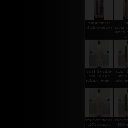
stola damasco e
st
ciniglia colore viola
sogg.s.f
croce s. d
oro
stola IHS e spighe
stola IH
mod.090 100%
mod.0
poliestere colore ...
poliestere
stola croce mod.090
stola cro
100% poliestere
100% po