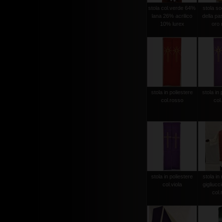
stola col.verde 64%
stola sog
lana 26% acrilico
della pas
10% lurex
oro r
stola in poliestere
stola in 
col.rosso
col.
stola in poliestere
stola in 
col.viola
gigliucc
col.