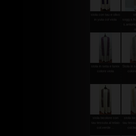
stola con tau e olivo
st
in yuta col viola
sogg.s.f
s.antonio 
o
stola in seta e lurex
Stola in s
colore viola
color
stola bicolore con
stola bi
tau tessuta al telaio
tau tessut
col.verde ...
col.bi