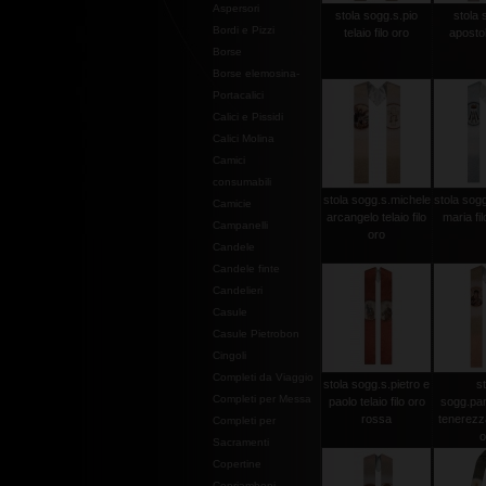
Aspersori
stola sogg.s.pio
stola 
Bordi e Pizzi
telaio filo oro
apostoli
Borse
Borse elemosina-
Portacalici
Calici e Pissidi
Calici Molina
Camici
consumabili
stola sogg.s.michele
stola sogg
Camicie
arcangelo telaio filo
maria fi
Campanelli
oro
Candele
Candele finte
Candelieri
Casule
Casule Pietrobon
Cingoli
Completi da Viaggio
stola sogg.s.pietro e
st
Completi per Messa
paolo telaio filo oro
sogg.pan
rossa
tenerezza 
Completi per
o
Sacramenti
Copertine
Copriamboni