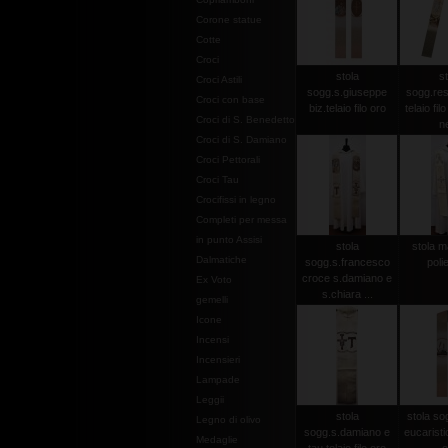
Corone statue
Cotte
Croci
stola
st
Croci Astili
sogg.s.giuseppe
sogg.res
Croci con base
biz.telaio filo oro
telaio fil
Croci di S. Benedetto
n
Croci di S. Damiano
Croci Pettorali
Croci Tau
Crocifissi in legno
Completi per messa
in punto Assisi
stola
stola m
Dalmatiche
sogg.s.francesco
poli
croce s.damiano e
Ex Voto
s.chiara ...
gemelli
Icone
Incensi
Incensieri
Lampade
Leggii
stola
stola so
Legno di olivo
sogg.s.damiano e
eucaristici
Medaglie