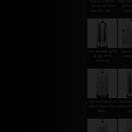
stola raso ricamo
stola oli
rete oro iHS 60%
45% po
seta 40% lana ...
colore
stola tiberiade pol.55
stola ra
% lana 45 %
colore
col.verde
stola lana tessuta al
stola lana
telaio a mano colore
telaio a 
bianco
ver