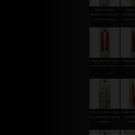
stola bicolore
stola 
intreccio 100% pol.
pol.55%
col.rosso viola
olivo co
stola aurora misto
stola au
lana colore rosso
lana col
stola con tau e olivo
stola col
in in poliestere colore
lana 26%
bianco
10% 