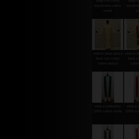
stola con croce
stola c
terytal lana colore
terytal l
verde
vi
stola in misto lana e
stola in m
lurex con croce
lurex c
colore bianca
color
stola in poliestere
stola in 
100% colore verde
100% col