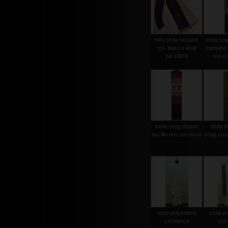
mini stola bicolore
stola sog
col. bianco viola
damiano d
pol.100%
oro co
stola sogg.doppio
stola or
tau filo oro col.rosso
sogg.croc
stola polyestere
stola p
col.bianco
col.