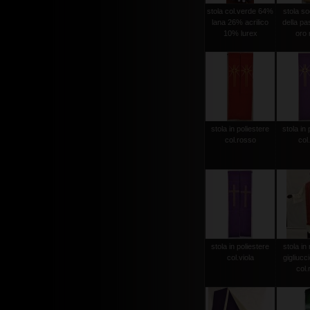
stola col.verde 64%
stola sog
lana 26% acrilico
della pas
10% lurex
oro r
stola in poliestere
stola in 
col.rosso
col.
stola in poliestere
stola in 
col.viola
gigliucc
col.