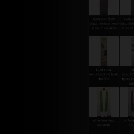
stola oro rilievo
stola or
sogg.mosaico pesci
sogg.mos
e barca col.viola
e barca 
stola sogg.
st
annunciazione telaio
sogg.s.
filo oro
figura in
tela
stola lana lurex
stola l
col.verde
col.