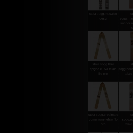
stola sogg.mosaico
st
gesu
sogg.mad
soccorso 
o
stola sogg.libro
st
spighe e uva telaio
sogg.neo
filo oro
telaio 
stola sogg.cresima e
st
comunione telaio filo
sogg.aus
oro
talaio 