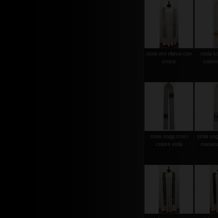
stola oro rilievo con
stola s
croce
colore
stola sogg.croci
stola so
colore viola
mariano