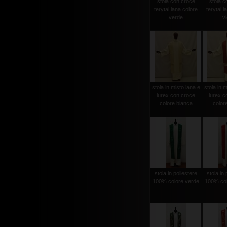
stola con croce
stola c
terytal lana colore
terytal l
verde
vi
stola in misto lana e
stola in m
lurex con croce
lurex c
colore bianca
color
stola in poliestere
stola in 
100% colore verde
100% col