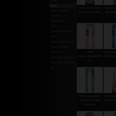
Stoffe
Stole
stola aurora misto
stola so
Stole diaconali
lana colore bianco
del matri
Tronetti
o
Tabernacoli
Teche
Tovaglia per altare
Vasi
valige celebrazione
vasetti oli Santi
stola
stola sog
Via Crucis
sogg.s.agostino filo
tenerezz
Mattonella ceramica
oro
Essenze e profumi e
oli
stola sogg.giglio e
stola so
simbolo mariano
del carme
azzurra