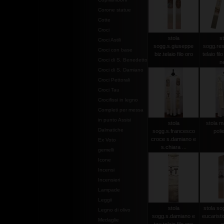
Corone statue
Cotte
Croci
stola
st
Croci Astili
sogg.s.giuseppe
sogg.res
Croci con base
biz.telaio filo oro
telaio fil
Croci di S. Benedetto
n
Croci di S. Damiano
Croci Pettorali
Croci Tau
Crocifissi in legno
Completi per messa
in punto Assisi
stola
stola m
Dalmatiche
sogg.s.francesco
poli
croce s.damiano e
Ex Voto
s.chiara ...
gemelli
Icone
Incensi
Incensieri
Lampade
Leggii
stola
stola so
Legno di olivo
sogg.s.damiano e
eucaristici
Medaglie