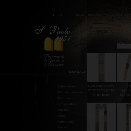
IT
EN
HOME
PRODOTTI
CHI SIAMO
CON
Cerca:
CATALOGO
stola sogg.croce s.
st
Abbigliamento
damiano doppia filo
sogg.s.f
Abito francescano
oro col.bianco
tau telai
Abito Talare
Acquasantiere
Ampolle
Anelli
Applicazioni
Arazzi