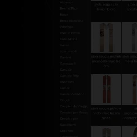
Aspersori
stola sogg.s.pio
stola 
Bordi e Pizzi
telaio filo oro
apostoli
Borse
Borse elemosina-
Portacalici
Calici e Pissidi
Calici Molina
Camici
consumabili
stola sogg.s.michele
stola sogg
Camicie
arcangelo telaio filo
maria fi
Campanelli
oro
Candele
Candele finte
Candelieri
Casule
Casule Pietrobon
Cingoli
Completi da Viaggio
stola sogg.s.pietro e
st
Completi per Messa
paolo telaio filo oro
sogg.pan
rossa
tenerezza 
Completi per
o
Sacramenti
Copertine
Copriamboni