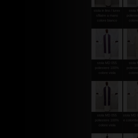
stola in lino / lurex
stola
sfilatre a mano
poliest
colore bianco
colore
stola MD 055
stola
poliestere 100%
poliest
colore viola
colore
stola MD 055
stola MD 
poliestere 100%
e colomba
colore viola
1