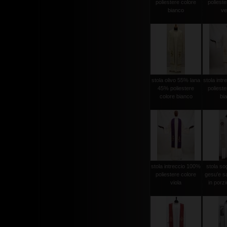
poliestere colore
polieste
bianco
ve
stola olivo 55% lana
stola int
45% poliestere
polieste
colore bianco
bi
stola intreccio 100%
stola sog
poliestere colore
gesu'e s
viola
in porzi