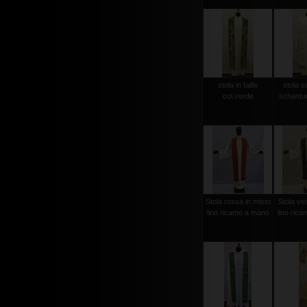
stola in faille
stola s
col.verde
schantun
Stola rossa in misto
Stola vio
lino ricamo a mano
lino ric