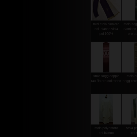
mini stola bicolore
stola sog
col. bianco viola
damiano d
pol.100%
oro co
stola sogg.doppio
stola or
tau filo oro col.rosso
sogg.croc
stola polyestere
stola p
col.bianco
col.