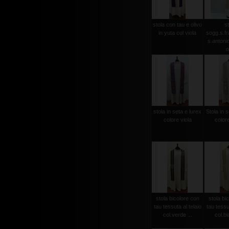
stola con tau e olivo
st
in yuta col viola
sogg.s.f
s.antonio 
o
stola in seta e lurex
Stola in s
colore viola
color
stola bicolore con
stola bi
tau tessuta al telaio
tau tessut
col.verde ...
col.bi