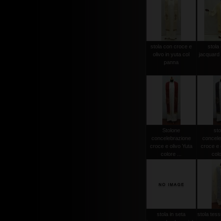
stola con croce e
stola 
olivo in yuta col
jacquard 
panna
Stolone
sto
concelebrazione
concele
croce e olivo Yuta
croce e 
colore ...
colo
stola in seta
stola tessu