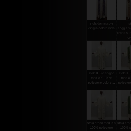
stola damasco e
st
ciniglia colore viola
sogg.s.f
croce s. d
oro
stola IHS e spighe
stola IH
mod.090 100%
mod.0
poliestere colore ...
poliestere
stola croce mod.090
stola cro
100% poliestere
100% po