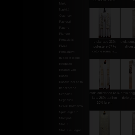
tau telaio filo oro
o
Mitrie
Natività
Ostensori
Pastorali
Patene
Pianete
Portaviatici
stola raso 33%
stola sog
Piviali
poliestere 67 %
di gesu
cotone romana...
Portachiavi
quadri in legno
Reliquiari
Ricambi vari
Rosari
Rosario per abito
francescano
stola col.bianco 64%
stola so
Scapolari
lana 26% acrilico
delle graz
Segnalibri
10% lure...
Servizi Battesimo
Spille argento
Stampati
Statue
Statue in Legno