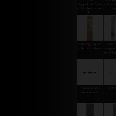
stola
Stola bi
sogg.s.francesco e
seta croce
simbolo francescano
m
filo ...
stola sogg. agnello
stola or
su libro telaio filo oro
sogg.ma
guadalupe
stola in gobeline
stola 
croce intreccio