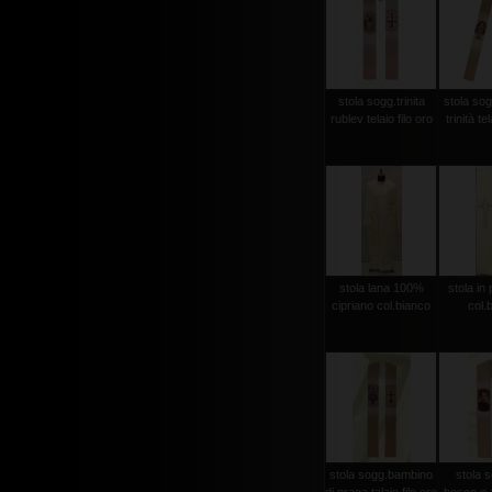
stola sogg.trinita
stola sog
rublev telaio filo oro
trinità te
stola lana 100%
stola in 
cipriano col.bianco
col.
stola sogg.bambino
stola 