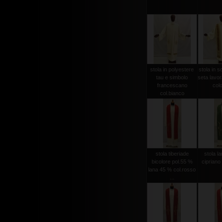
stola in polyestere
stola in s
tau e simbolo
seta lavo
francescano
colo
col.bianco
stola tiberiade
stola l
bicolore pol.55 %
cipriano
lana 45 % col.rosso
...