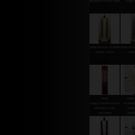
jacquard colore viola
sogg.
stola tessuta al telaio
stola tessu
colore rossa
color
stola
stola 
sogg.crocefisso san
ricamat
damiano e tau
(arti
col.rosso
riordi