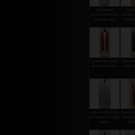
stola bicolore
stola 
intreccio 100% pol.
pol.55%
col.rosso viola
olivo co
stola aurora misto
stola au
lana colore rosso
lana col
stola con tau e olivo
stola col
in in poliestere colore
lana 26%
bianco
10% 