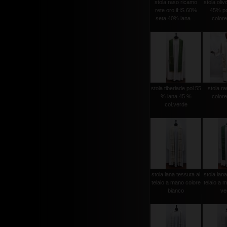
stola raso ricamo
stola oli
rete oro iHS 60%
45% po
seta 40% lana ...
colore
stola tiberiade pol.55
stola ra
% lana 45 %
colore
col.verde
stola lana tessuta al
stola lana
telaio a mano colore
telaio a 
bianco
ver