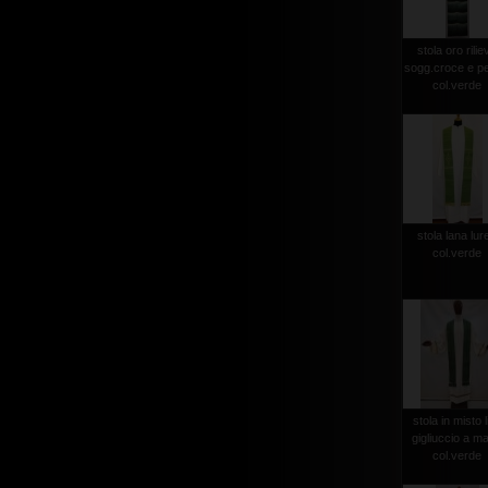
stola oro rilie
sogg.croce e p
col.verde
stola lana lur
col.verde
stola in misto l
gigliuccio a m
col.verde