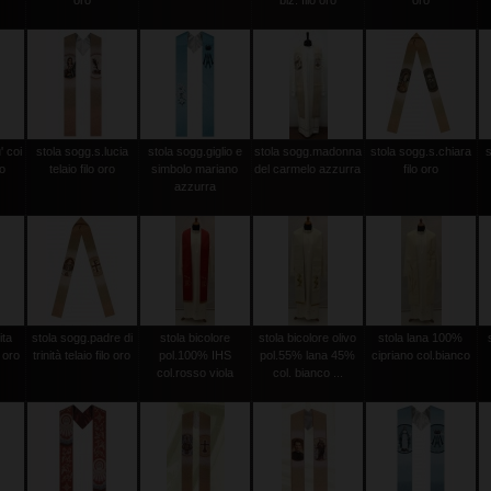
oro
biz. filo oro
oro
' coi
stola sogg.s.lucia
stola sogg.giglio e
stola sogg.madonna
stola sogg.s.chiara
ro
telaio filo oro
simbolo mariano
del carmelo azzurra
filo oro
azzurra
ita
stola sogg.padre di
stola bicolore
stola bicolore olivo
stola lana 100%
o oro
trinità telaio filo oro
pol.100% IHS
pol.55% lana 45%
cipriano col.bianco
col.rosso viola
col. bianco ...