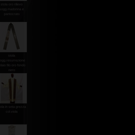
stola oro rilievo
sogg.madonna e
pantocrato
stola
ogg.resurrezione
elaio filo oro fondo
nero
tola in seta grezza
col.viola