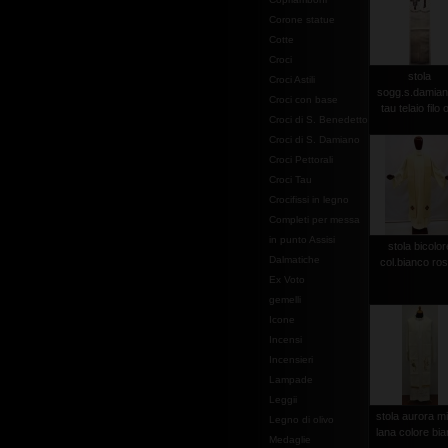
Corone statue
Cotte
Croci
stola
Croci Astili
sogg.s.damian
Croci con base
tau telaio filo 
Croci di S. Benedetto
Croci di S. Damiano
Croci Pettorali
Croci Tau
Crocifissi in legno
Completi per messa
in punto Assisi
stola bicolor
Dalmatiche
col.bianco ro
Ex Voto
gemelli
Icone
Incensi
Incensieri
Lampade
Leggii
stola aurora m
Legno di olivo
lana colore bi
Medaglie