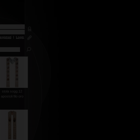
egistrati
|
Login
stola sogg.12
apostoli filo oro