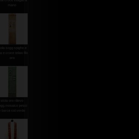
ta croce intaglio a
mano
tola sogg.spighe e
a e croce telaio filo
oro
stola oro rilievo
ogg.mosaico pesci
e barca col.verde