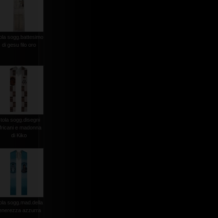
ola sogg.battesimo
di gesu filo oro
stola sogg.disegni
fricani e madonna
di Kiko
ola sogg.mad.della
enerezza azzurra