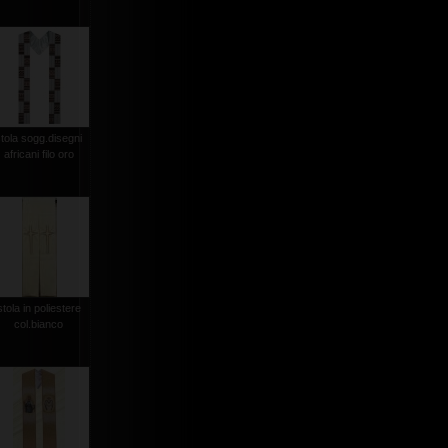
stola sogg.disegni
africani filo oro
stola in poliestere
col.bianco