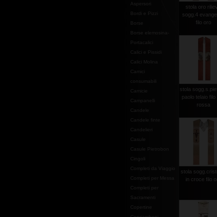
Aspersori
stola oro rilie
Bordi e Pizzi
sogg.4 evangel
filo oro
Borse
Borse elemosina-
Portacalici
Calici e Pissidi
Calici Molina
Camici
consumabili
stola sogg.s.pie
Camicie
paolo telaio filo
Campanelli
rossa
Candele
Candele finte
Candelieri
Casule
Casule Pietrobon
Cingoli
Completi da Viaggio
stola sogg.crist
Completi per Messa
in croce filo 
Completi per
Sacramenti
Copertine
Copriamboni