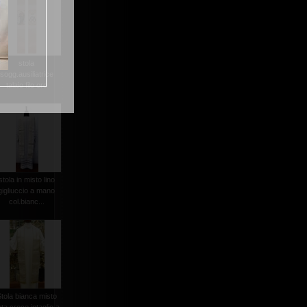
stola
sogg.ausiliatrice
talaio filo oro
stola in misto lino
gigliuccio a mano
col.bianc...
tola bianca misto