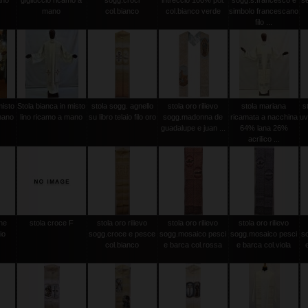
ano
gigliuccio ricamo a
sogg.croci
intreccio 100% pol.
sogg.s.francesco e
se
mano
col.bianco
col.bianco verde
simbolo francescano
filo ...
misto
Stola bianca in misto
stola sogg. agnello
stola oro rilievo
stola mariana
s
mano
lino ricamo a mano
su libro telaio filo oro
sogg.madonna de
ricamata a nacchina
uv
guadalupe e juan ...
64% lana 26%
acrilico ...
ine
stola croce F
stola oro rilievo
stola oro rilievo
stola oro rilievo
io
sogg.croce e pesce
sogg.mosaico pesci
sogg.mosaico pesci
s
col.bianco
e barca col.rossa
e barca col.viola