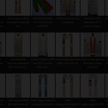
stola sogg.simboli
mini stola bicolore
stola in seta grezza
stola raso 33%
st
o e
eucaristici telaio filo
col. rosso verde
col.bianco
poliestere 67 %
oro
oro
pol.100%
cotone romana...
e
stola tiberiade
stola col.bianco 64%
stola sogg.madonna
stola in seta grezza
ssa
bicolore poliestere
lana 26% acrilico
delle grazie filo oro
lavorate a mano
a
55% 45% lana ...
10% lure...
col.rosso
isto
stola sogg.simboli
stola sogg.madonna
stola
stola
st
anco
del matrimonio filo
medjugorie azzurra
sogg.annunciazione
sogg.s.agostino filo
t