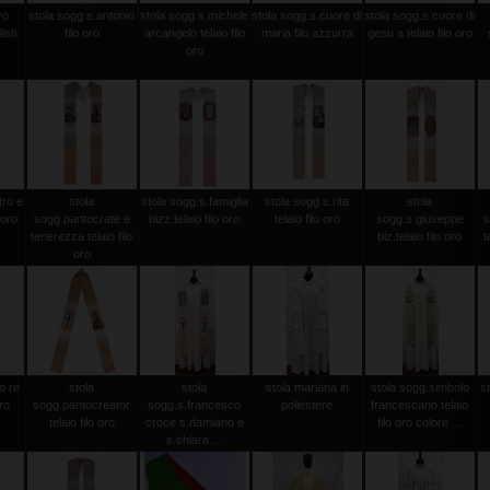
vo
stola sogg.s.antonio
stola sogg.s.michele
stola sogg.s.cuore di
stola sogg.s.cuore di
isti
filo oro
arcangelo telaio filo
maria filo azzurra
gesu a telaio filo oro
oro
tro e
stola
stola sogg.s.famiglia
stola sogg.s.rita
stola
 oro
sogg.pantocrate e
bizz.telaio filo oro
telaio filo oro
sogg.s.giuseppe
s
tenerezza telaio filo
biz.telaio filo oro
t
oro
o re
stola
stola
stola mariana in
stola sogg.simbolo
s
oro
sogg.pantocreator
sogg.s.francesco
poliestere
francescano telaio
telaio filo oro
croce s.damiano e
filo oro colore ...
s.chiara ...