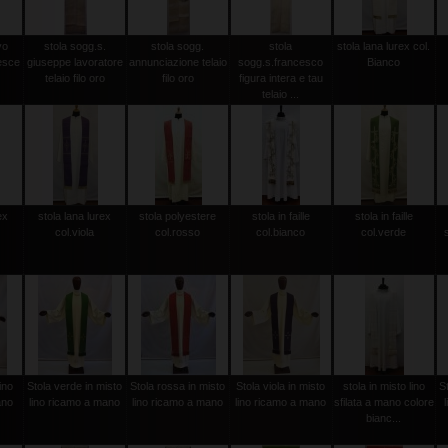
vo
stola sogg.s.
stola sogg.
stola
stola lana lurex col.
esce
giuseppe lavoratore
annunciazione telaio
sogg.s.francesco
Bianco
telaio filo oro
filo oro
figura intera e tau
telaio ...
ex
stola lana lurex
stola polyestere
stola in faille
stola in faille
col.viola
col.rosso
col.bianco
col.verde
ino
Stola verde in misto
Stola rossa in misto
Stola viola in misto
stola in misto lino
S
ano
lino ricamo a mano
lino ricamo a mano
lino ricamo a mano
sfilata a mano colore
bianc...