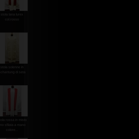
stola lana lurex
col.rosso
stola solenne in
schantung di seta
tola rossa in misto
lino sfilata a mano
colore...