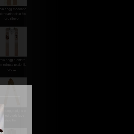
tola sogg.madonna
l rosario telaio filo
oro rilievo
tola sogg.s.chiara
n reliquia telaio filo
oro ...
tola sogg.spighe e
uva ed ovale luce
telaio filo ...