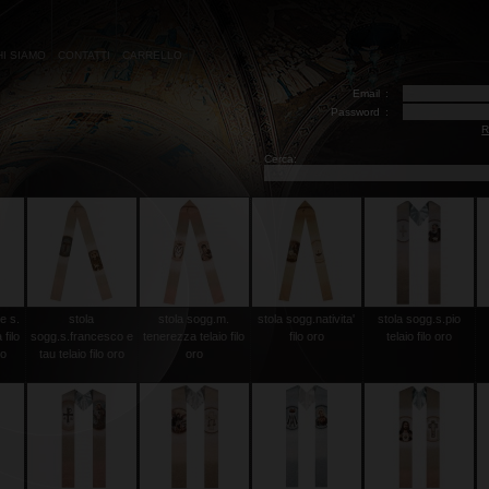
HI SIAMO
CONTATTI
CARRELLO
Email
:
Password
:
R
Cerca:
e s.
stola
stola sogg.m.
stola sogg.nativita'
stola sogg.s.pio
filo
sogg.s.francesco e
tenerezza telaio filo
filo oro
telaio filo oro
co
tau telaio filo oro
oro