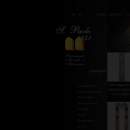
IT
EN
HOME
PRODOTTI
C
CATALOGO
stola sogg.croc
Abbigliamento
damiano doppia 
Abito francescano
oro col.bian
Abito Talare
Acquasantiere
Ampolle
Anelli
Applicazioni
Arazzi