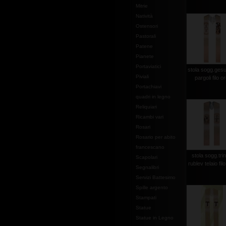
Mitrie
Natività
Ostensori
Pastorali
Patene
Pianete
Portaviatici
stola sogg.gesu
Piviali
pargoli filo o
Portachiavi
quadri in legno
Reliquiari
Ricambi vari
Rosari
Rosario per abito
francescano
stola sogg.trin
Scapolari
rublev telaio fil
Segnalibri
Servizi Battesimo
Spille argento
Stampati
Statue
Statue in Legno