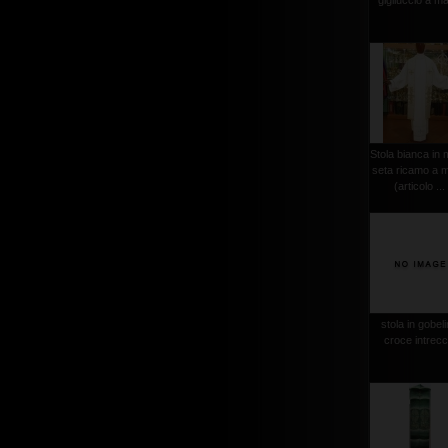
gigliuccio a m
Stola bianca in 
seta ricamo a 
(articolo ...
stola in gobel
croce intrecc