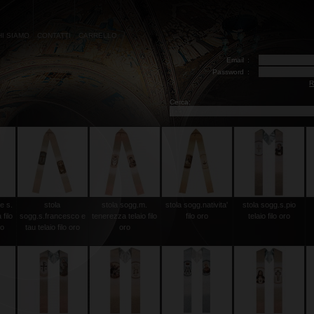
HI SIAMO
CONTATTI
CARRELLO
Email
:
Password
:
R
Cerca:
e s.
stola
stola sogg.m.
stola sogg.nativita'
stola sogg.s.pio
filo
sogg.s.francesco e
tenerezza telaio filo
filo oro
telaio filo oro
co
tau telaio filo oro
oro