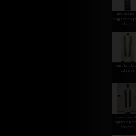
stola oro rilie
sogg.croce e p
col.verde
stola lana lur
col.verde
stola in misto l
gigliuccio a m
col.verde