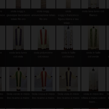
vo
stola sogg.s.
stola sogg.
stola
stola lana lurex col.
esce
giuseppe lavoratore
annunciazione telaio
sogg.s.francesco
Bianco
telaio filo oro
filo oro
figura intera e tau
telaio ...
ex
stola lana lurex
stola polyestere
stola in faille
stola in faille
col.viola
col.rosso
col.bianco
col.verde
ino
Stola verde in misto
Stola rossa in misto
Stola viola in misto
stola in misto lino
S
ano
lino ricamo a mano
lino ricamo a mano
lino ricamo a mano
sfilata a mano colore
bianc...