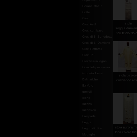
Corone statue
Cotte
Croci
stola
Croci Astili
sogg.s.damian
Croci con base
tau telaio filo 
Croci di S. Benedetto
Croci di S. Damiano
Croci Pettorali
Croci Tau
Crocifissi in legno
Completi per messa
in punto Assisi
stola bicolor
Dalmatiche
col.bianco ro
Ex Voto
gemelli
Icone
Incensi
Incensieri
Lampade
Leggii
stola aurora m
Legno di olivo
lana colore bi
Medaglie