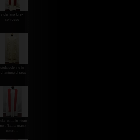
stola lana lurex
col.rosso
stola solenne in
schantung di seta
tola rossa in misto
lino sfilata a mano
colore...