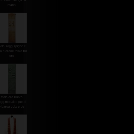
ta croce intaglio a
mano
tola sogg.spighe e
a e croce telaio filo
oro
stola oro rilievo
ogg.mosaico pesci
e barca col.verde