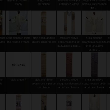
ano
gigliuccio ricamo a
sogg.croci
intreccio 100% pol.
sogg.s.francesco e
se
mano
col.bianco
col.bianco verde
simbolo francescano
filo ...
misto
Stola bianca in misto
stola sogg. agnello
stola oro rilievo
stola mariana
s
mano
lino ricamo a mano
su libro telaio filo oro
sogg.madonna de
ricamata a nacchina
uv
guadalupe e juan ...
64% lana 26%
acrilico ...
ine
stola croce F
stola oro rilievo
stola oro rilievo
stola oro rilievo
io
sogg.croce e pesce
sogg.mosaico pesci
sogg.mosaico pesci
s
col.bianco
e barca col.rossa
e barca col.viola