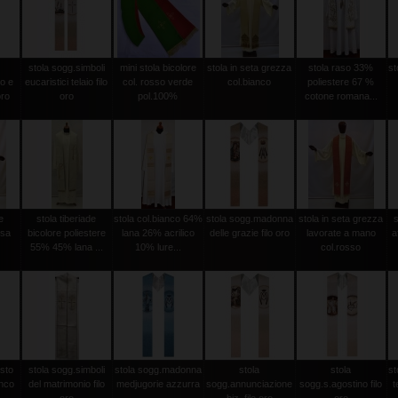
stola sogg.simboli
mini stola bicolore
stola in seta grezza
stola raso 33%
st
o e
eucaristici telaio filo
col. rosso verde
col.bianco
poliestere 67 %
oro
oro
pol.100%
cotone romana...
e
stola tiberiade
stola col.bianco 64%
stola sogg.madonna
stola in seta grezza
ssa
bicolore poliestere
lana 26% acrilico
delle grazie filo oro
lavorate a mano
a
55% 45% lana ...
10% lure...
col.rosso
isto
stola sogg.simboli
stola sogg.madonna
stola
stola
st
anco
del matrimonio filo
medjugorie azzurra
sogg.annunciazione
sogg.s.agostino filo
t