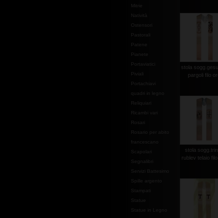
Mitrie
Natività
Ostensori
Pastorali
Patene
Pianete
Portaviatici
stola sogg.gesu
Piviali
pargoli filo o
Portachiavi
quadri in legno
Reliquiari
Ricambi vari
Rosari
Rosario per abito
francescano
stola sogg.trin
Scapolari
rublev telaio fil
Segnalibri
Servizi Battesimo
Spille argento
Stampati
Statue
Statue in Legno