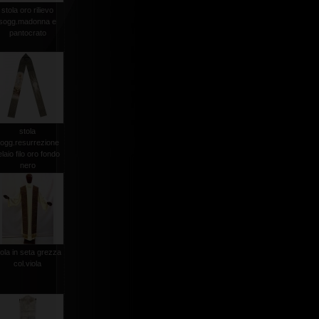
stola oro rilievo
sogg.madonna e
pantocrato
stola
ogg.resurrezione
elaio filo oro fondo
nero
tola in seta grezza
col.viola