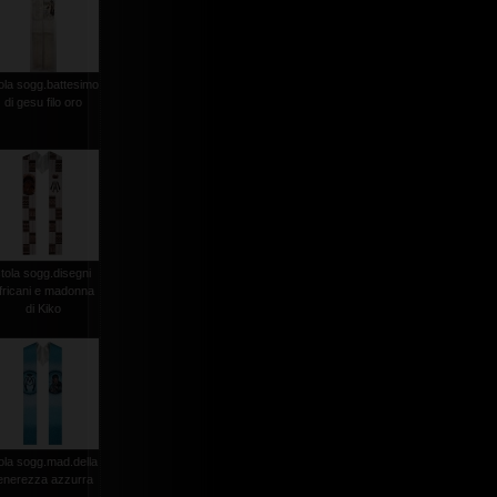
ola sogg.battesimo
di gesu filo oro
stola sogg.disegni
fricani e madonna
di Kiko
ola sogg.mad.della
enerezza azzurra