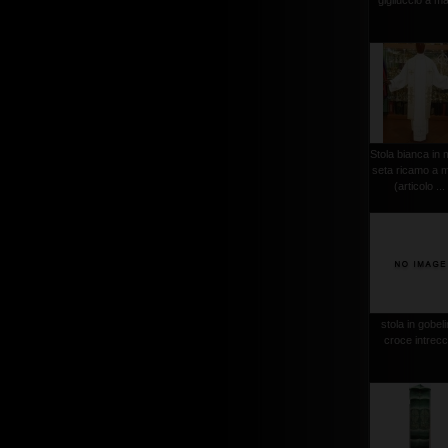
gigliuccio a m
Stola bianca in 
seta ricamo a 
(articolo ...
stola in gobel
croce intrecc