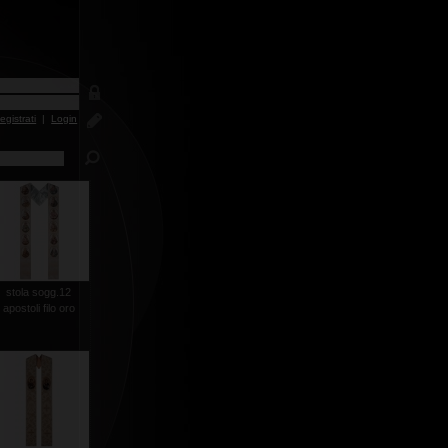
egistrati
|
Login
stola sogg.12
apostoli filo oro