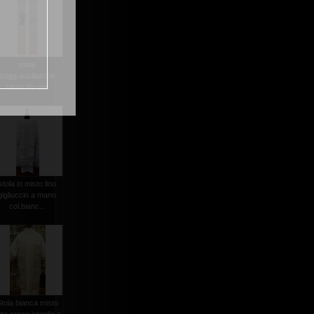
stola
sogg.ausiliatrice
talaio filo oro
stola in misto lino
gigliuccio a mano
col.bianc...
tola bianca misto