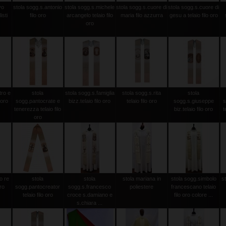
vo
stola sogg.s.antonio
stola sogg.s.michele
stola sogg.s.cuore di
stola sogg.s.cuore di
isti
filo oro
arcangelo telaio filo
maria filo azzurra
gesu a telaio filo oro
oro
tro e
stola
stola sogg.s.famiglia
stola sogg.s.rita
stola
 oro
sogg.pantocrate e
bizz.telaio filo oro
telaio filo oro
sogg.s.giuseppe
s
tenerezza telaio filo
biz.telaio filo oro
t
oro
o re
stola
stola
stola mariana in
stola sogg.simbolo
s
oro
sogg.pantocreator
sogg.s.francesco
poliestere
francescano telaio
telaio filo oro
croce s.damiano e
filo oro colore ...
s.chiara ...