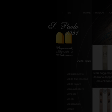
IT
EN
HOME
PRODOTTI
C
CATALOGO
stola sogg.croc
Abbigliamento
damiano doppia 
Abito francescano
oro col.bian
Abito Talare
Acquasantiere
Ampolle
Anelli
Applicazioni
Arazzi