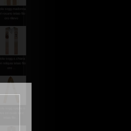
tola sogg.madonna
l rosario telaio filo
oro rilievo
tola sogg.s.chiara
n reliquia telaio filo
oro ...
tola sogg.spighe e
uva ed ovale luce
telaio filo ...