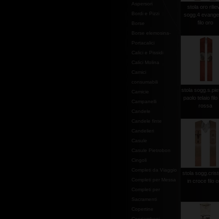
Aspersori
stola oro rilie
Bordi e Pizzi
sogg.4 evangel
filo oro
Borse
Borse elemosina-
Portacalici
Calici e Pissidi
Calici Molina
Camici
consumabili
stola sogg.s.pie
Camicie
paolo telaio filo
Campanelli
rossa
Candele
Candele finte
Candelieri
Casule
Casule Pietrobon
Cingoli
Completi da Viaggio
stola sogg.crist
Completi per Messa
in croce filo 
Completi per
Sacramenti
Copertine
Copriamboni