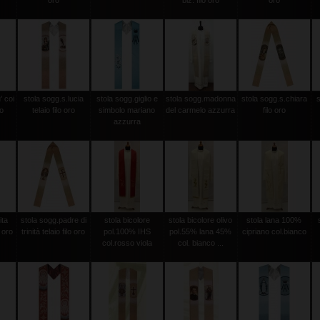
oro
biz. filo oro
oro
' coi
stola sogg.s.lucia
stola sogg.giglio e
stola sogg.madonna
stola sogg.s.chiara
ro
telaio filo oro
simbolo mariano
del carmelo azzurra
filo oro
azzurra
ita
stola sogg.padre di
stola bicolore
stola bicolore olivo
stola lana 100%
o oro
trinità telaio filo oro
pol.100% IHS
pol.55% lana 45%
cipriano col.bianco
col.rosso viola
col. bianco ...