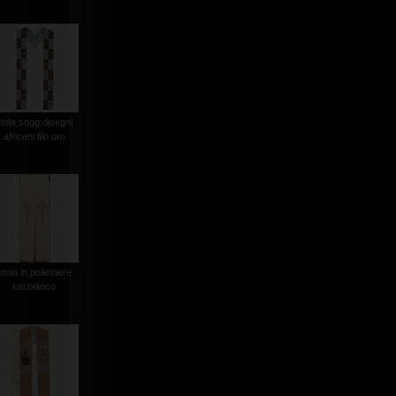
stola sogg.disegni
africani filo oro
stola in poliestere
col.bianco