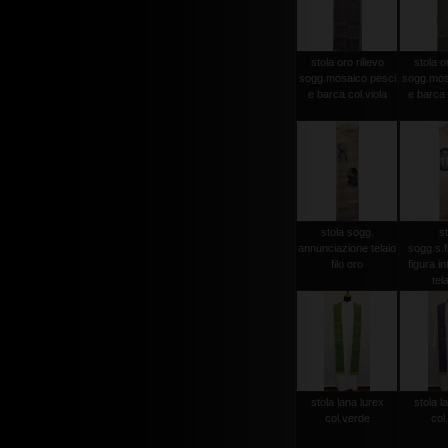
stola oro rilievo
stola or
sogg.mosaico pesci
sogg.mos
e barca col.viola
e barca 
stola sogg.
st
annunciazione telaio
sogg.s.
filo oro
figura in
tela
stola lana lurex
stola l
col.verde
col.