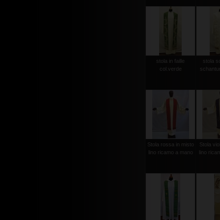
stola in faille
stola s
col.verde
schantun
Stola rossa in misto
Stola vio
lino ricamo a mano
lino ric