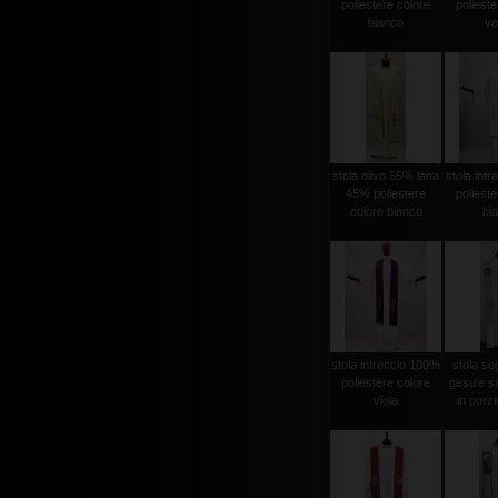
poliestere colore
polieste
bianco
ve
stola olivo 55% lana
stola int
45% poliestere
polieste
colore bianco
bi
stola intreccio 100%
stola sog
poliestere colore
gesu'e s
viola
in porzi