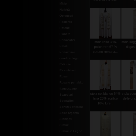
tau telaio filo oro
o
Mitrie
Natività
Ostensori
Pastorali
Patene
Pianete
Portaviatici
stola raso 33%
stola sog
Piviali
poliestere 67 %
di gesu
cotone romana...
Portachiavi
quadri in legno
Reliquiari
Ricambi vari
Rosari
Rosario per abito
francescano
stola col.bianco 64%
stola so
Scapolari
lana 26% acrilico
delle graz
Segnalibri
10% lure...
Servizi Battesimo
Spille argento
Stampati
Statue
Statue in Legno