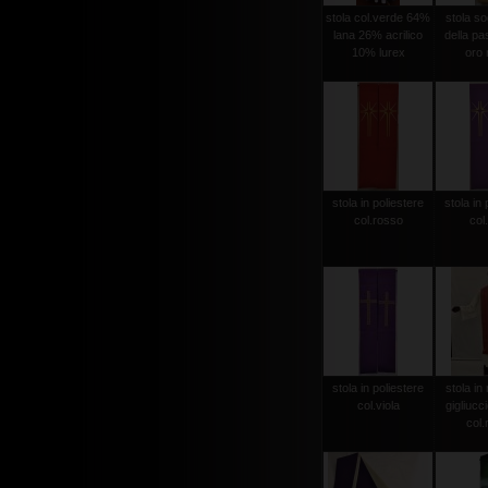
stola col.verde 64%
stola sog
lana 26% acrilico
della pas
10% lurex
oro r
stola in poliestere
stola in 
col.rosso
col.
stola in poliestere
stola in 
col.viola
gigliucc
col.