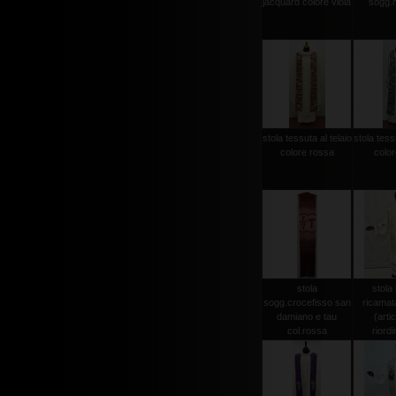
jacquard colore viola
sogg.
stola tessuta al telaio
stola tessu
colore rossa
color
stola
stola 
sogg.crocefisso san
ricamat
damiano e tau
(arti
col.rossa
riordi