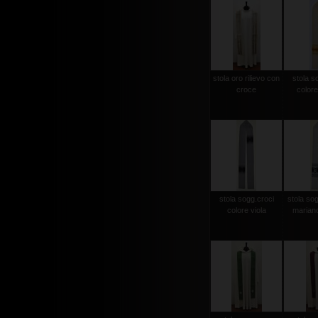
stola oro rilievo con
stola s
croce
colore
stola sogg.croci
stola so
colore viola
mariano