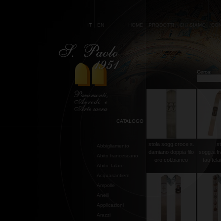
IT
EN
HOME
PRODOTTI
CHI SIAMO
CON
Cerca:
CATALOGO
stola sogg.croce s.
st
Abbigliamento
damiano doppia filo
sogg.s.f
Abito francescano
oro col.bianco
tau telai
Abito Talare
Acquasantiere
Ampolle
Anelli
Applicazioni
Arazzi