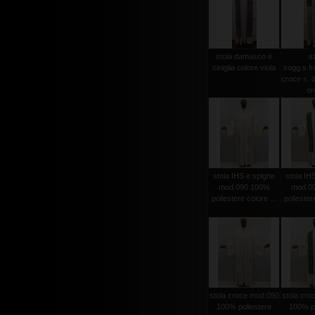
stola damasco e
st
ciniglia colore viola
sogg.s.f
croce s. d
oro
stola IHS e spighe
stola IH
mod.090 100%
mod.0
poliestere colore ...
poliestere
stola croce mod.090
stola cro
100% poliestere
100% po