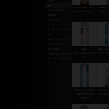
Stoffe
Stole
stola aurora misto
stola so
Stole diaconali
lana colore bianco
del matri
Tronetti
o
Tabernacoli
Teche
Tovaglia per altare
Vasi
valige celebrazione
vasetti oli Santi
stola
stola sog
Via Crucis
sogg.s.agostino filo
tenerezz
Mattonella ceramica
oro
Essenze e profumi e
oli
stola sogg.giglio e
stola so
simbolo mariano
del carme
azzurra