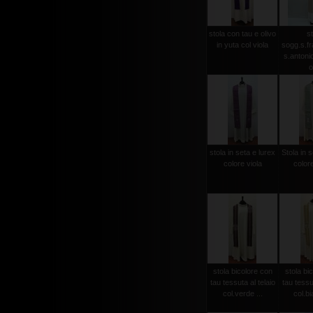
stola con tau e olivo
st
in yuta col viola
sogg.s.f
s.antonio 
o
stola in seta e lurex
Stola in s
colore viola
color
stola bicolore con
stola bi
tau tessuta al telaio
tau tessut
col.verde ...
col.bi