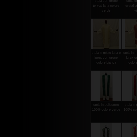
stola con croce
stola c
terytal lana colore
terytal l
verde
vi
stola in misto lana e
stola in m
lurex con croce
lurex c
colore bianca
color
stola in poliestere
stola in 
100% colore verde
100% col