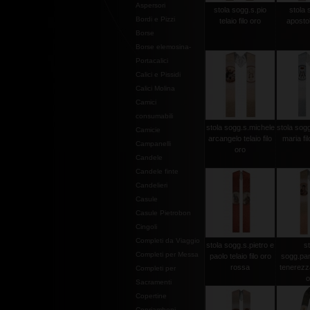
Aspersori
stola sogg.s.pio
stola 
Bordi e Pizzi
telaio filo oro
apostoli
Borse
Borse elemosina-
Portacalici
Calici e Pissidi
Calici Molina
Camici
consumabili
stola sogg.s.michele
stola sogg
Camicie
arcangelo telaio filo
maria fi
Campanelli
oro
Candele
Candele finte
Candelieri
Casule
Casule Pietrobon
Cingoli
Completi da Viaggio
stola sogg.s.pietro e
st
Completi per Messa
paolo telaio filo oro
sogg.pan
rossa
tenerezza 
Completi per
o
Sacramenti
Copertine
Copriamboni