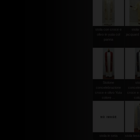
stola con croce e
stola 
olivo in yuta col
jacquard 
panna
Stolone
sto
concelebrazione
concele
croce e olivo Yuta
croce e 
colore ...
colo
stola in seta
stola tessu