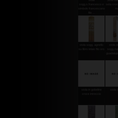
stola
Stola bi
sogg.s.francesco e
seta croce
simbolo francescano
m
filo ...
stola sogg. agnello
stola or
su libro telaio filo oro
sogg.ma
guadalupe
stola in gobeline
stola 
croce intreccio