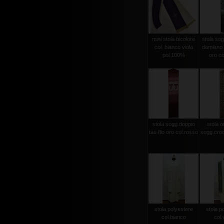
mini stola bicolore
stola sog
col. bianco viola
damiano d
pol.100%
oro co
stola sogg.doppio
stola or
tau filo oro col.rosso
sogg.croc
stola polyestere
stola p
col.bianco
col.