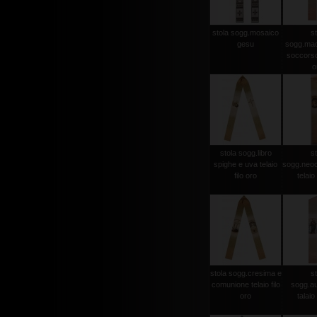
stola sogg.mosaico
st
gesu
sogg.mad
soccorso 
o
stola sogg.libro
st
spighe e uva telaio
sogg.neo
filo oro
telaio 
stola sogg.cresima e
st
comunione telaio filo
sogg.aus
oro
talaio 