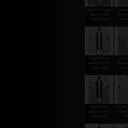
stola in lino / lurex
stola
sfilatre a mano
poliest
colore bianco
colore
stola MD 055
stola
poliestere 100%
poliest
colore viola
colore
stola MD 055
stola MD 
poliestere 100%
e colomba
colore viola
1