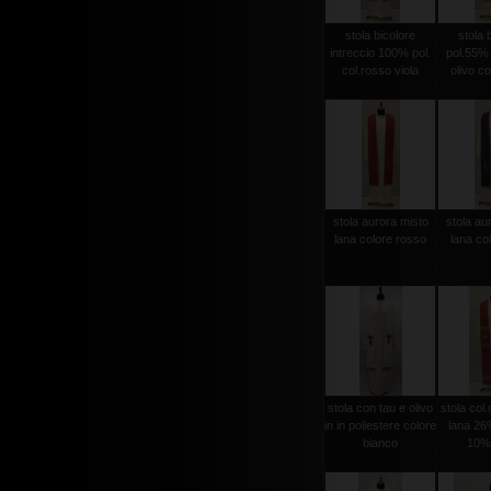
stola bicolore
stola 
intreccio 100% pol.
pol.55%
col.rosso viola
olivo co
stola aurora misto
stola au
lana colore rosso
lana col
stola con tau e olivo
stola col
in in poliestere colore
lana 26%
bianco
10% 