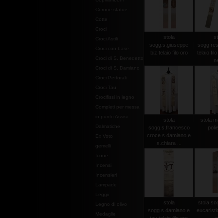
Corone statue
Cotte
Croci
stola
st
Croci Astili
sogg.s.giuseppe
sogg.res
Croci con base
biz.telaio filo oro
telaio fil
Croci di S. Benedetto
n
Croci di S. Damiano
Croci Pettorali
Croci Tau
Crocifissi in legno
Completi per messa
in punto Assisi
stola
stola m
Dalmatiche
sogg.s.francesco
poli
croce s.damiano e
Ex Voto
s.chiara ...
gemelli
Icone
Incensi
Incensieri
Lampade
Leggii
stola
stola so
Legno di olivo
sogg.s.damiano e
eucaristici
Medaglie