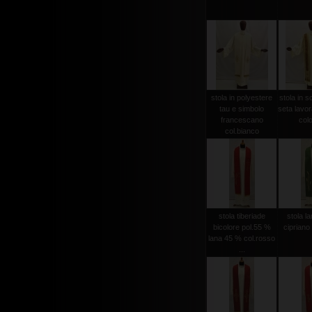
stola in polyestere
stola in s
tau e simbolo
seta lavo
francescano
colo
col.bianco
stola tiberiade
stola l
bicolore pol.55 %
cipriano
lana 45 % col.rosso
...