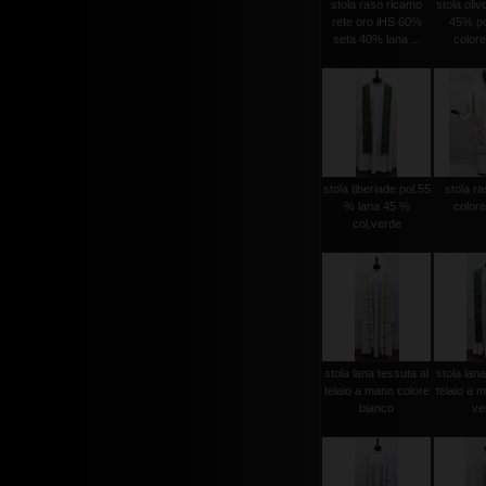
stola raso ricamo
stola oli
rete oro iHS 60%
45% po
seta 40% lana ...
colore
stola tiberiade pol.55
stola ra
% lana 45 %
colore
col.verde
stola lana tessuta al
stola lana
telaio a mano colore
telaio a 
bianco
ver