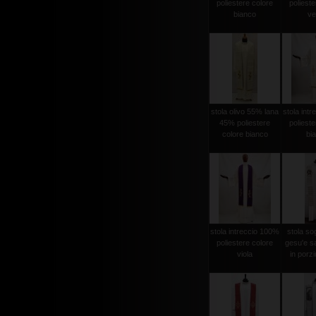
poliestere colore
polieste
bianco
ve
stola olivo 55% lana
stola int
45% poliestere
polieste
colore bianco
bi
stola intreccio 100%
stola sog
poliestere colore
gesu'e s
viola
in porzi