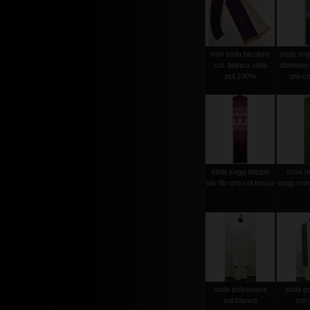
mini stola bicolore
stola sog
col. bianco viola
damiano d
pol.100%
oro co
stola sogg.doppio
stola or
tau filo oro col.rosso
sogg.croc
stola polyestere
stola p
col.bianco
col.