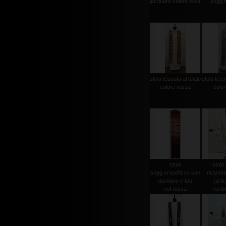
jacquard colore viola
sogg.
stola tessuta al telaio
stola tessu
colore rossa
color
stola
stola 
sogg.crocefisso san
ricamat
damiano e tau
(arti
col.rossa
riordi