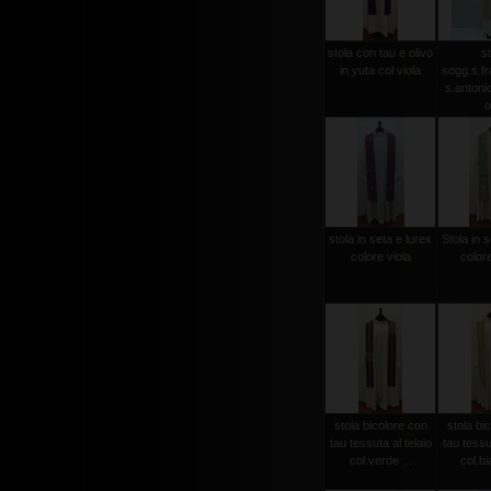
stola con tau e olivo
st
in yuta col viola
sogg.s.f
s.antonio 
o
stola in seta e lurex
Stola in s
colore viola
color
stola bicolore con
stola bi
tau tessuta al telaio
tau tessut
col.verde ...
col.bi