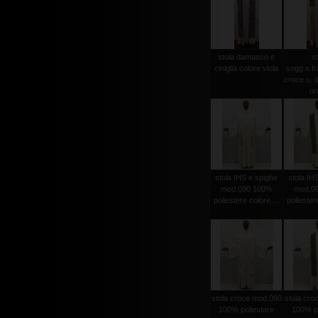
stola damasco e
st
ciniglia colore viola
sogg.s.f
croce s. d
oro
stola IHS e spighe
stola IH
mod.090 100%
mod.0
poliestere colore ...
poliestere
stola croce mod.090
stola cro
100% poliestere
100% po