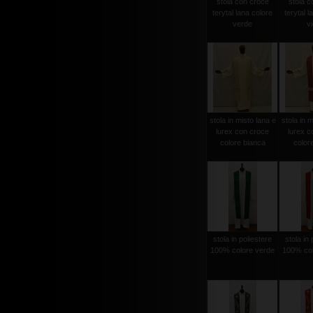
stola con croce
stola c
terytal lana colore
terytal l
verde
vi
stola in misto lana e
stola in m
lurex con croce
lurex c
colore bianca
color
stola in poliestere
stola in 
100% colore verde
100% col