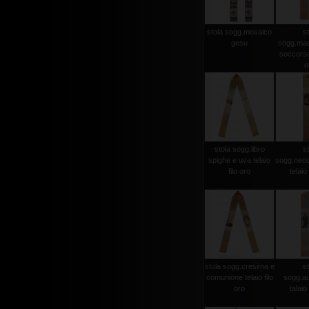
stola sogg.mosaico
st
gesu
sogg.mad
soccorso 
o
stola sogg.libro
st
spighe e uva telaio
sogg.neo
filo oro
telaio 
stola sogg.cresima e
st
comunione telaio filo
sogg.aus
oro
talaio 