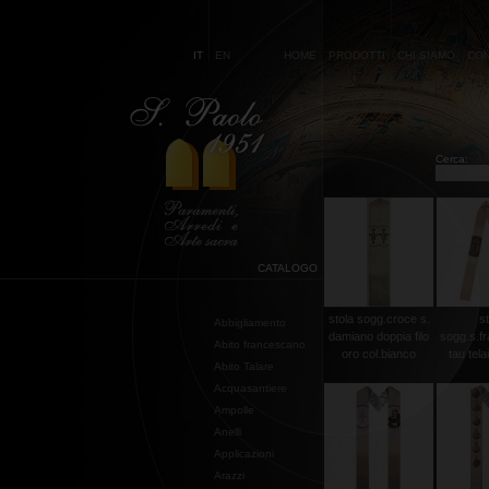
IT
EN
HOME
PRODOTTI
CHI SIAMO
CON
Cerca:
CATALOGO
stola sogg.croce s.
st
Abbigliamento
damiano doppia filo
sogg.s.f
Abito francescano
oro col.bianco
tau telai
Abito Talare
Acquasantiere
Ampolle
Anelli
Applicazioni
Arazzi