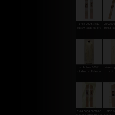
stola sogg.trinita
stola sog
rublev telaio filo oro
trinità te
stola lana 100%
stola in 
cipriano col.bianco
col.
stola sogg.bambino
stola 