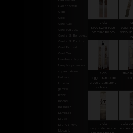
Corone statue
Cotte
Croci
stola
st
Croci Astili
sogg.s.giuseppe
sogg.res
Croci con base
biz.telaio filo oro
telaio fil
Croci di S. Benedetto
n
Croci di S. Damiano
Croci Pettorali
Croci Tau
Crocifissi in legno
Completi per messa
in punto Assisi
stola
stola m
Dalmatiche
sogg.s.francesco
poli
croce s.damiano e
Ex Voto
s.chiara ...
gemelli
Icone
Incensi
Incensieri
Lampade
Leggii
stola
stola so
Legno di olivo
sogg.s.damiano e
eucaristici
Medaglie