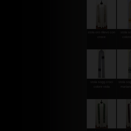
stola oro rilievo con
stola s
croce
colore
stola sogg.croci
stola so
colore viola
mariano