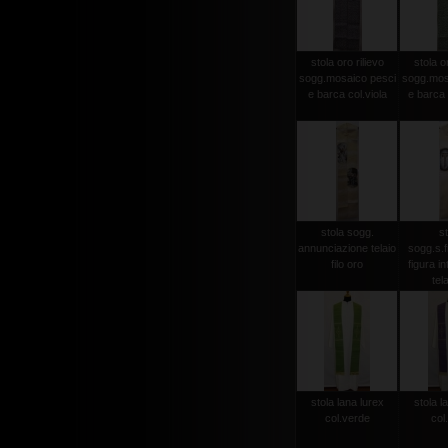
stola oro rilievo
stola or
sogg.mosaico pesci
sogg.mos
e barca col.viola
e barca 
stola sogg.
st
annunciazione telaio
sogg.s.
filo oro
figura in
tela
stola lana lurex
stola l
col.verde
col.