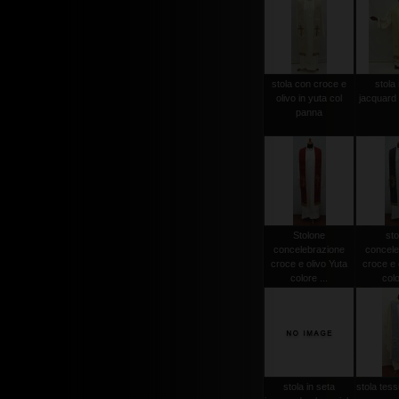
stola con croce e
stola 
olivo in yuta col
jacquard 
panna
Stolone
sto
concelebrazione
concele
croce e olivo Yuta
croce e 
colore ...
colo
stola in seta
stola tessu