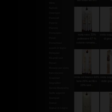
tau telaio filo oro
o
Mitrie
Natività
Ostensori
Pastorali
Patene
Pianete
Portaviatici
stola raso 33%
stola sog
Piviali
poliestere 67 %
di gesu
cotone romana...
Portachiavi
quadri in legno
Reliquiari
Ricambi vari
Rosari
Rosario per abito
francescano
stola col.bianco 64%
stola so
Scapolari
lana 26% acrilico
delle graz
Segnalibri
10% lure...
Servizi Battesimo
Spille argento
Stampati
Statue
Statue in Legno