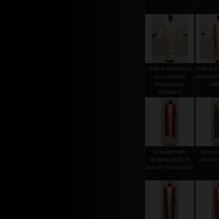
stola in polyestere
stola in s
tau e simbolo
seta lavo
francescano
colo
col.bianco
stola tiberiade
stola l
bicolore pol.55 %
cipriano
lana 45 % col.rosso
...