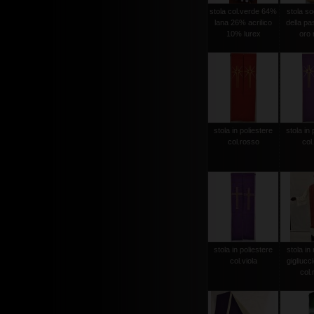
stola col.verde 64%
stola sog
lana 26% acrilico
della pas
10% lurex
oro r
stola in poliestere
stola in 
col.rosso
col.
stola in poliestere
stola in 
col.viola
gigliucc
col.