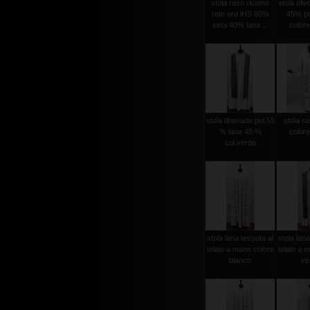
stola raso ricamo
stola oli
rete oro iHS 60%
45% po
seta 40% lana ...
colore
stola tiberiade pol.55
stola ra
% lana 45 %
colore
col.verde
stola lana tessuta al
stola lana
telaio a mano colore
telaio a 
bianco
ver