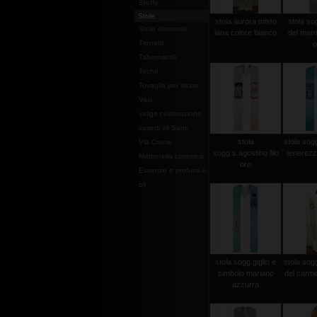
Stoffe
Stole
stola aurora misto
stola so
Stole diaconali
lana colore bianco
del matri
Tronetti
o
Tabernacoli
Teche
Tovaglia per altare
Vasi
valige celebrazione
vasetti oli Santi
stola
stola sog
Via Crucis
sogg.s.agostino filo
tenerezz
Mattonella ceramica
oro
Essenze e profumi e
oli
stola sogg.giglio e
stola so
simbolo mariano
del carme
azzurra