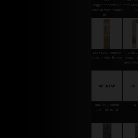
stola
Stola bi
sogg.s.francesco e
seta croce
simbolo francescano
m
filo ...
stola sogg. agnello
stola or
su libro telaio filo oro
sogg.ma
guadalupe
stola in gobeline
stola 
croce intreccio