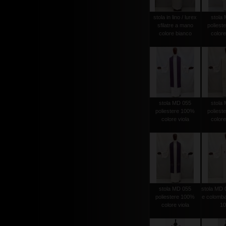
stola in lino / lurex
stola
sfilatre a mano
poliest
colore bianco
colore
stola MD 055
stola
poliestere 100%
poliest
colore viola
colore
stola MD 055
stola MD 
poliestere 100%
e colomba
colore viola
1