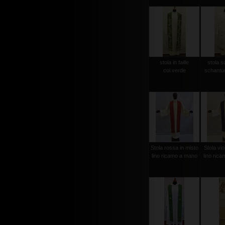
stola in faille
stola s
col.verde
schantun
Stola rossa in misto
Stola vio
lino ricamo a mano
lino ric