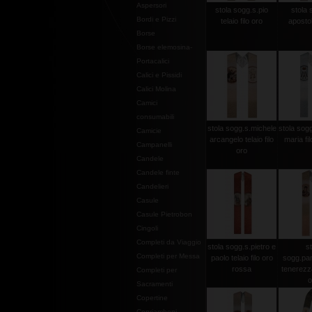
Aspersori
stola sogg.s.pio
stola 
Bordi e Pizzi
telaio filo oro
apostoli
Borse
Borse elemosina-
Portacalici
Calici e Pissidi
Calici Molina
Camici
consumabili
stola sogg.s.michele
stola sogg
Camicie
arcangelo telaio filo
maria fi
Campanelli
oro
Candele
Candele finte
Candelieri
Casule
Casule Pietrobon
Cingoli
Completi da Viaggio
stola sogg.s.pietro e
st
Completi per Messa
paolo telaio filo oro
sogg.pan
rossa
tenerezza 
Completi per
o
Sacramenti
Copertine
Copriamboni