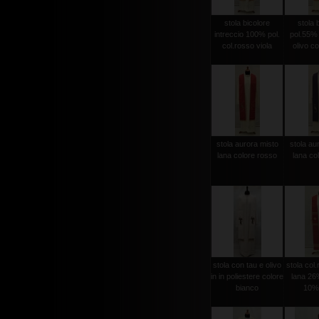
stola bicolore
stola 
intreccio 100% pol.
pol.55%
col.rosso viola
olivo co
stola aurora misto
stola au
lana colore rosso
lana col
stola con tau e olivo
stola col
in in poliestere colore
lana 26%
bianco
10% 