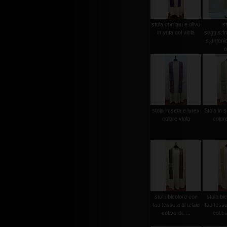
stola con tau e olivo
st
in yuta col viola
sogg.s.f
s.antonio 
o
stola in seta e lurex
Stola in s
colore viola
color
stola bicolore con
stola bi
tau tessuta al telaio
tau tessut
col.verde ...
col.bi