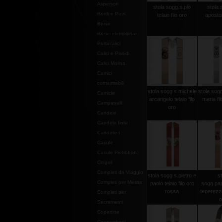
Aspersori
stola sogg.s.pio
stola 
Bordi e Pizzi
telaio filo oro
apostoli
Borse
Borse elemosina-
Portacalici
Calici e Pissidi
Calici Molina
Camici
consumabili
stola sogg.s.michele
stola sogg
Camicie
arcangelo telaio filo
maria fi
Campanelli
oro
Candele
Candele finte
Candelieri
Casule
Casule Pietrobon
Cingoli
Completi da Viaggio
stola sogg.s.pietro e
st
Completi per Messa
paolo telaio filo oro
sogg.pan
rossa
tenerezza 
Completi per
o
Sacramenti
Copertine
Copriamboni