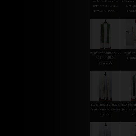
stola raso ricamo
stola oli
rete oro iHS 60%
45% po
seta 40% lana ...
colore
stola tiberiade pol.55
stola ra
% lana 45 %
colore
col.verde
stola lana tessuta al
stola lana
telaio a mano colore
telaio a 
bianco
ver