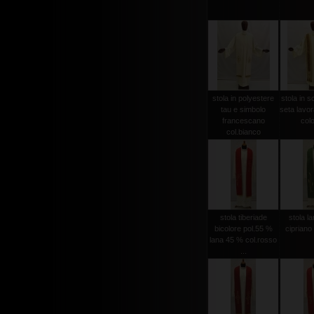
stola in polyestere
stola in s
tau e simbolo
seta lavo
francescano
colo
col.bianco
stola tiberiade
stola l
bicolore pol.55 %
cipriano
lana 45 % col.rosso
...