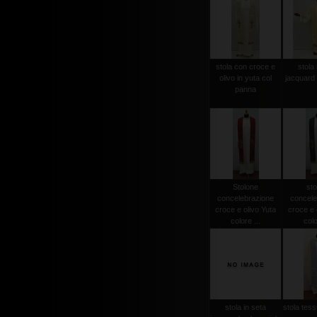
stola con croce e
stola 
olivo in yuta col
jacquard 
panna
Stolone
sto
concelebrazione
concele
croce e olivo Yuta
croce e 
colore ...
colo
stola in seta
stola tessu