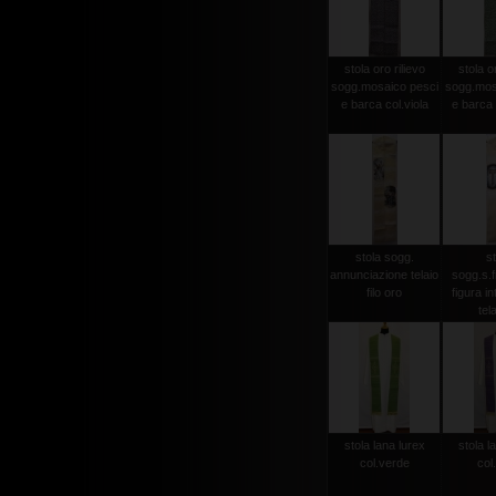
stola oro rilievo
stola or
sogg.mosaico pesci
sogg.mos
e barca col.viola
e barca 
stola sogg.
st
annunciazione telaio
sogg.s.
filo oro
figura in
tela
stola lana lurex
stola l
col.verde
col.