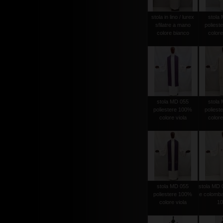
stola in lino / lurex
stola
sfilatre a mano
poliest
colore bianco
colore
stola MD 055
stola
poliestere 100%
poliest
colore viola
colore
stola MD 055
stola MD 
poliestere 100%
e colomba
colore viola
1