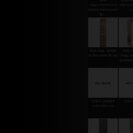
stola
Stola bi
sogg.s.francesco e
seta croce
simbolo francescano
m
filo ...
stola sogg. agnello
stola or
su libro telaio filo oro
sogg.ma
guadalupe
stola in gobeline
stola 
croce intreccio