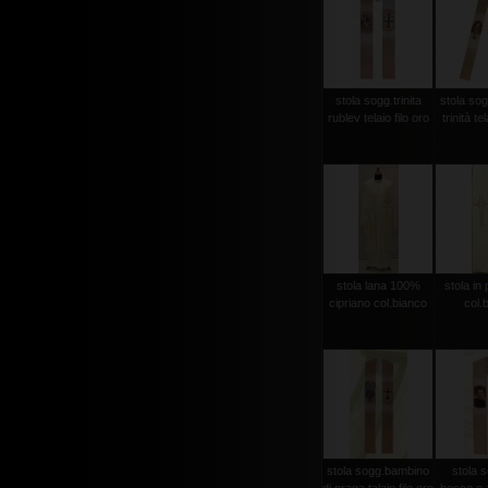
stola sogg.trinita
stola sog
rublev telaio filo oro
trinità te
stola lana 100%
stola in 
cipriano col.bianco
col.
stola sogg.bambino
stola 