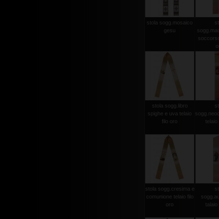
stola sogg.mosaico
st
gesu
sogg.mad
soccorso 
o
stola sogg.libro
st
spighe e uva telaio
sogg.neo
filo oro
telaio 
stola sogg.cresima e
st
comunione telaio filo
sogg.aus
oro
talaio 