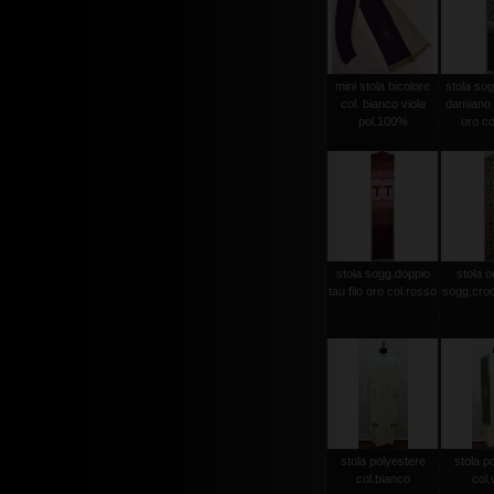
mini stola bicolore
stola sog
col. bianco viola
damiano d
pol.100%
oro co
stola sogg.doppio
stola or
tau filo oro col.rosso
sogg.croc
stola polyestere
stola p
col.bianco
col.