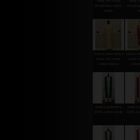
stola con croce
stola c
terytal lana colore
terytal l
verde
vi
stola in misto lana e
stola in m
lurex con croce
lurex c
colore bianca
color
stola in poliestere
stola in 
100% colore verde
100% col