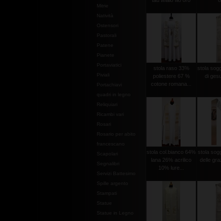
tau telaio filo oro
o
Mitrie
Natività
Ostensori
Pastorali
Patene
Pianete
Portaviatici
stola raso 33%
stola sog
Piviali
poliestere 67 %
di gesu
cotone romana...
Portachiavi
quadri in legno
Reliquiari
Ricambi vari
Rosari
Rosario per abito
francescano
stola col.bianco 64%
stola so
Scapolari
lana 26% acrilico
delle graz
Segnalibri
10% lure...
Servizi Battesimo
Spille argento
Stampati
Statue
Statue in Legno