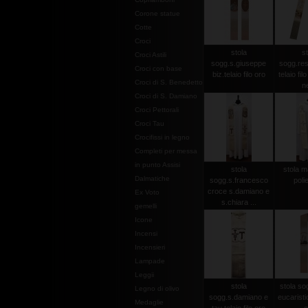
Corone statue
Cotte
Croci
stola
st
Croci Astili
sogg.s.giuseppe
sogg.res
Croci con base
biz.telaio filo oro
telaio fil
Croci di S. Benedetto
n
Croci di S. Damiano
Croci Pettorali
Croci Tau
Crocifissi in legno
Completi per messa
in punto Assisi
stola
stola m
Dalmatiche
sogg.s.francesco
poli
croce s.damiano e
Ex Voto
s.chiara ...
gemelli
Icone
Incensi
Incensieri
Lampade
Leggii
stola
stola so
Legno di olivo
sogg.s.damiano e
eucaristici
Medaglie