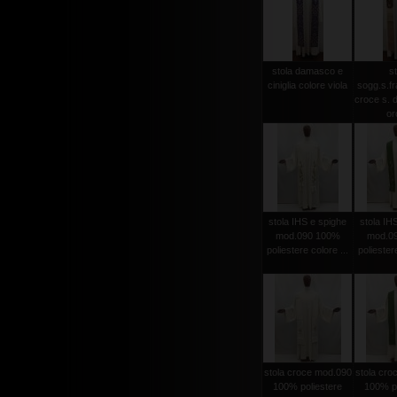
stola damasco e
st
ciniglia colore viola
sogg.s.f
croce s. d
oro
stola IHS e spighe
stola IH
mod.090 100%
mod.0
poliestere colore ...
poliestere
stola croce mod.090
stola cro
100% poliestere
100% po