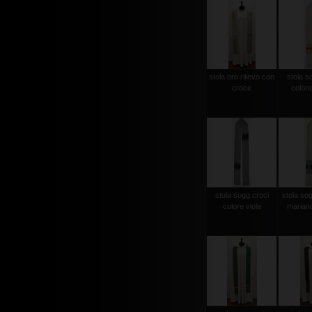
stola oro rilievo con
stola s
croce
colore
stola sogg.croci
stola so
colore viola
mariano