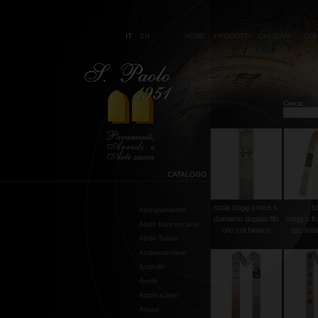
IT
EN
HOME
PRODOTTI
CHI SIAMO
CON
Cerca:
CATALOGO
stola sogg.croce s.
st
Abbigliamento
damiano doppia filo
sogg.s.f
Abito francescano
oro col.bianco
tau telai
Abito Talare
Acquasantiere
Ampolle
Anelli
Applicazioni
Arazzi