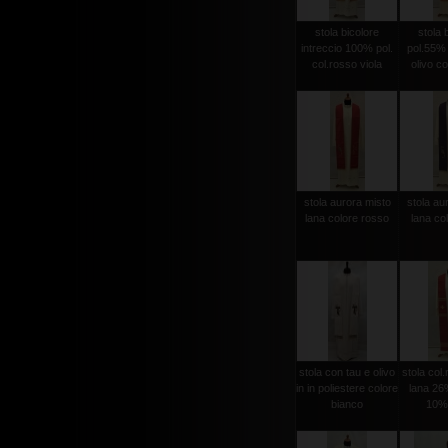
stola bicolore
stola 
intreccio 100% pol.
pol.55%
col.rosso viola
olivo co
stola aurora misto
stola au
lana colore rosso
lana col
stola con tau e olivo
stola col
in in poliestere colore
lana 26%
bianco
10% 