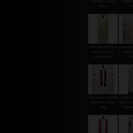
poliestere colore
polieste
bianco
ve
stola olivo 55% lana
stola int
45% poliestere
polieste
colore bianco
bi
stola intreccio 100%
stola sog
poliestere colore
gesu'e s
viola
in porzi