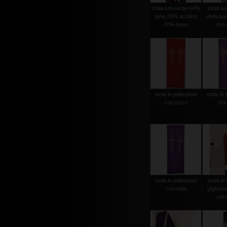
stola col.verde 64%
stola sog
lana 26% acrilico
della pas
10% lurex
oro r
stola in poliestere
stola in 
col.rosso
col.
stola in poliestere
stola in 
col.viola
gigliucc
col.