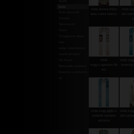
Stoffe
Stole
stola aurora misto
stola so
Stole diaconali
lana colore bianco
del matri
Tronetti
o
Tabernacoli
Teche
Tovaglia per altare
Vasi
valige celebrazione
vasetti oli Santi
stola
stola sog
Via Crucis
sogg.s.agostino filo
tenerezz
Mattonella ceramica
oro
Essenze e profumi e
oli
stola sogg.giglio e
stola so
simbolo mariano
del carme
azzurra