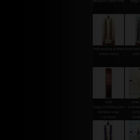
jacquard colore viola
sogg.
stola tessuta al telaio
stola tessu
colore rossa
color
stola
stola 
sogg.crocefisso san
ricamat
damiano e tau
(arti
col.rossa
riordi