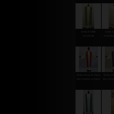
stola in faille
stola s
col.verde
schantun
Stola rossa in misto
Stola vio
lino ricamo a mano
lino ric