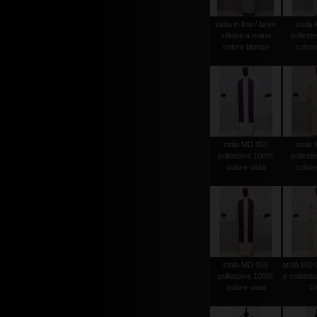
stola in lino / lurex
stola
sfilatre a mano
poliest
colore bianco
colore
stola MD 055
stola
poliestere 100%
poliest
colore viola
colore
stola MD 055
stola MD 
poliestere 100%
e colomba
colore viola
1