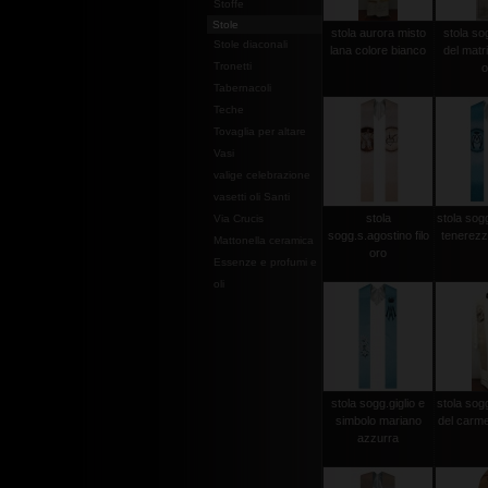
Stoffe
Stole
stola aurora misto
stola so
Stole diaconali
lana colore bianco
del matri
Tronetti
o
Tabernacoli
Teche
Tovaglia per altare
Vasi
valige celebrazione
vasetti oli Santi
stola
stola sog
Via Crucis
sogg.s.agostino filo
tenerezz
Mattonella ceramica
oro
Essenze e profumi e
oli
stola sogg.giglio e
stola so
simbolo mariano
del carme
azzurra