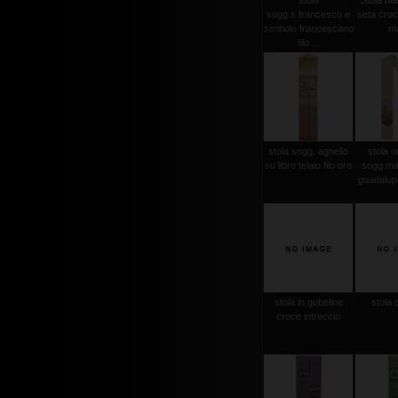
stola
Stola bi
sogg.s.francesco e
seta croce
simbolo francescano
m
filo ...
stola sogg. agnello
stola or
su libro telaio filo oro
sogg.ma
guadalupe
stola in gobeline
stola 
croce intreccio