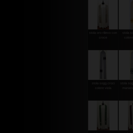
stola oro rilievo con
stola s
croce
colore
stola sogg.croci
stola so
colore viola
mariano