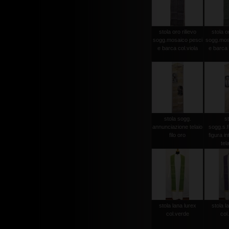
stola oro rilievo
stola or
sogg.mosaico pesci
sogg.mos
e barca col.viola
e barca 
stola sogg.
st
annunciazione telaio
sogg.s.
filo oro
figura in
tela
stola lana lurex
stola l
col.verde
col.