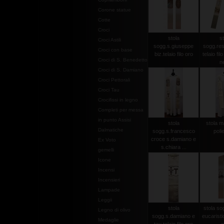
Corone statue
Cotte
Croci
stola
st
Croci Astili
sogg.s.giuseppe
sogg.res
Croci con base
biz.telaio filo oro
telaio fil
Croci di S. Benedetto
n
Croci di S. Damiano
Croci Pettorali
Croci Tau
Crocifissi in legno
Completi per messa
in punto Assisi
stola
stola m
Dalmatiche
sogg.s.francesco
poli
croce s.damiano e
Ex Voto
s.chiara ...
gemelli
Icone
Incensi
Incensieri
Lampade
Leggii
stola
stola so
Legno di olivo
sogg.s.damiano e
eucaristici
Medaglie