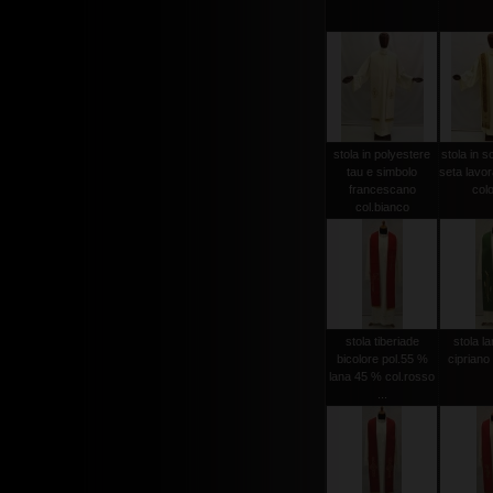
stola in polyestere
stola in s
tau e simbolo
seta lavo
francescano
colo
col.bianco
stola tiberiade
stola l
bicolore pol.55 %
cipriano
lana 45 % col.rosso
...