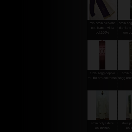
mini stola bicolore
stola sog
col. bianco viola
damiano d
pol.100%
oro co
stola sogg.doppio
stola or
tau filo oro col.rosso
sogg.croc
stola polyestere
stola p
col.bianco
col.