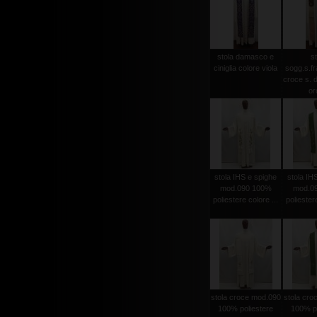
stola damasco e
st
ciniglia colore viola
sogg.s.f
croce s. d
oro
stola IHS e spighe
stola IH
mod.090 100%
mod.0
poliestere colore ...
poliestere
stola croce mod.090
stola cro
100% poliestere
100% po