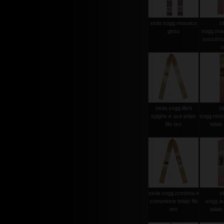
stola sogg.mosaico
st
gesu
sogg.mad
soccorso 
o
stola sogg.libro
st
spighe e uva telaio
sogg.neo
filo oro
telaio 
stola sogg.cresima e
st
comunione telaio filo
sogg.aus
oro
talaio 