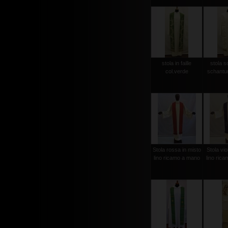
stola in faille
stola s
col.verde
schantun
Stola rossa in misto
Stola vio
lino ricamo a mano
lino ric