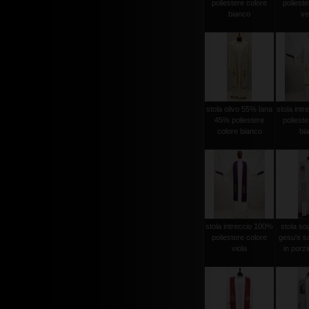
poliestere colore
polieste
bianco
ve
stola olivo 55% lana
stola int
45% poliestere
polieste
colore bianco
bi
stola intreccio 100%
stola sog
poliestere colore
gesu'e s
viola
in porzi