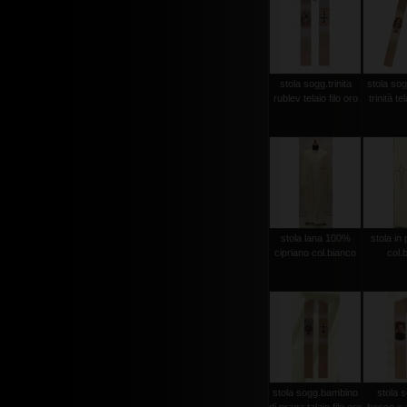
stola sogg.trinita
stola sog
rublev telaio filo oro
trinità te
stola lana 100%
stola in 
cipriano col.bianco
col.
stola sogg.bambino
stola 