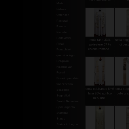
tau telaio filo oro
o
Mitrie
Natività
Ostensori
Pastorali
Patene
Pianete
Portaviatici
stola raso 33%
stola sog
Piviali
poliestere 67 %
di gesu
cotone romana...
Portachiavi
quadri in legno
Reliquiari
Ricambi vari
Rosari
Rosario per abito
francescano
stola col.bianco 64%
stola so
Scapolari
lana 26% acrilico
delle graz
Segnalibri
10% lure...
Servizi Battesimo
Spille argento
Stampati
Statue
Statue in Legno