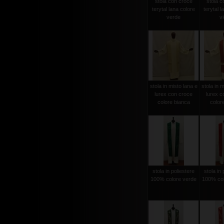
stola con croce
stola c
terytal lana colore
terytal l
verde
vi
stola in misto lana e
stola in m
lurex con croce
lurex c
colore bianca
color
stola in poliestere
stola in 
100% colore verde
100% col