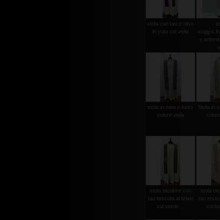
stola con tau e olivo
st
in yuta col viola
sogg.s.f
s.antonio 
o
stola in seta e lurex
Stola in s
colore viola
color
stola bicolore con
stola bi
tau tessuta al telaio
tau tessut
col.verde ...
col.bi