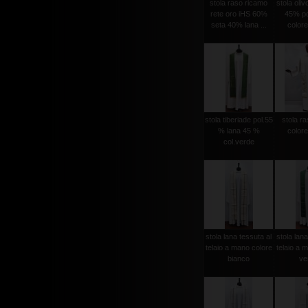
stola raso ricamo
stola oli
rete oro iHS 60%
45% po
seta 40% lana ...
colore
stola tiberiade pol.55
stola ra
% lana 45 %
colore
col.verde
stola lana tessuta al
stola lana
telaio a mano colore
telaio a 
bianco
ver