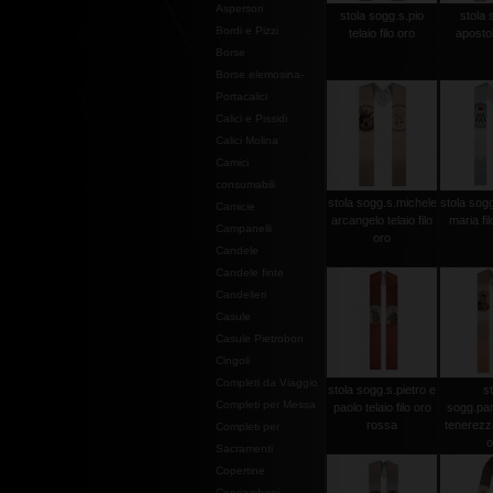
Aspersori
stola sogg.s.pio
stola 
Bordi e Pizzi
telaio filo oro
apostoli
Borse
Borse elemosina-
Portacalici
Calici e Pissidi
Calici Molina
Camici
consumabili
stola sogg.s.michele
stola sogg
Camicie
arcangelo telaio filo
maria fi
Campanelli
oro
Candele
Candele finte
Candelieri
Casule
Casule Pietrobon
Cingoli
Completi da Viaggio
stola sogg.s.pietro e
st
Completi per Messa
paolo telaio filo oro
sogg.pan
rossa
tenerezza 
Completi per
o
Sacramenti
Copertine
Copriamboni