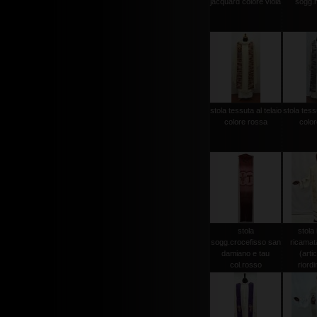
jacquard colore viola
sogg.
stola tessuta al telaio
stola tessu
colore rossa
color
stola
stola 
sogg.crocefisso san
ricamat
damiano e tau
(arti
col.rosso
riordi