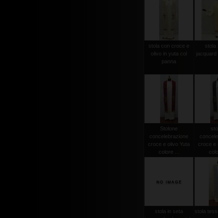
stola con croce e
stola 
olivo in yuta col
jacquard 
panna
Stolone
sto
concelebrazione
concele
croce e olivo Yuta
croce e 
colore ...
colo
stola in seta
stola tessu