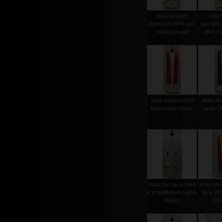
stola bicolore
stola 
intreccio 100% pol.
pol.55%
col.rosso viola
olivo co
stola aurora misto
stola au
lana colore rosso
lana col
stola con tau e olivo
stola col
in in poliestere colore
lana 26%
bianco
10% 