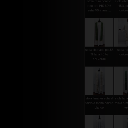
stola raso ricamo
stola oli
rete oro iHS 60%
45% po
seta 40% lana ...
colore
stola tiberiade pol.55
stola ra
% lana 45 %
colore
col.verde
stola lana tessuta al
stola lana
telaio a mano colore
telaio a 
bianco
ver