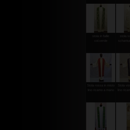
stola in faille
stola s
col.verde
schantun
Stola rossa in misto
Stola vio
lino ricamo a mano
lino ric