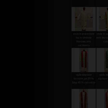
stola in polyestere
stola in s
tau e simbolo
seta lavo
francescano
colo
col.bianco
stola tiberiade
stola l
bicolore pol.55 %
cipriano
lana 45 % col.rosso
...