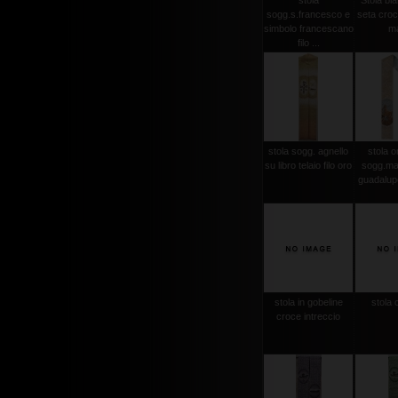
stola
Stola bi
sogg.s.francesco e
seta croce
simbolo francescano
m
filo ...
stola sogg. agnello
stola or
su libro telaio filo oro
sogg.ma
guadalupe
stola in gobeline
stola 
croce intreccio