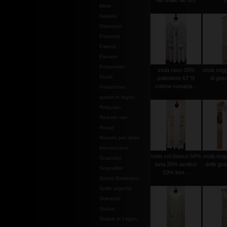
tau telaio filo oro
o
Mitrie
Natività
Ostensori
Pastorali
Patene
Pianete
Portaviatici
stola raso 33%
stola sog
Piviali
poliestere 67 %
di gesu
cotone romana...
Portachiavi
quadri in legno
Reliquiari
Ricambi vari
Rosari
Rosario per abito
francescano
stola col.bianco 64%
stola so
Scapolari
lana 26% acrilico
delle graz
Segnalibri
10% lure...
Servizi Battesimo
Spille argento
Stampati
Statue
Statue in Legno