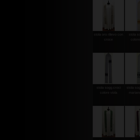
stola oro rilievo con
stola s
croce
colore
stola sogg.croci
stola so
colore viola
mariano