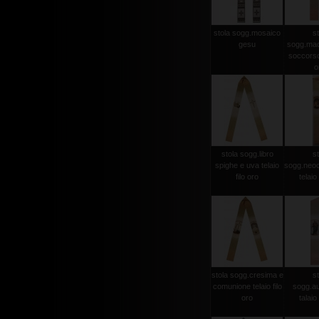
stola sogg.mosaico
st
gesu
sogg.mad
soccorso 
o
stola sogg.libro
st
spighe e uva telaio
sogg.neo
filo oro
telaio 
stola sogg.cresima e
st
comunione telaio filo
sogg.aus
oro
talaio 