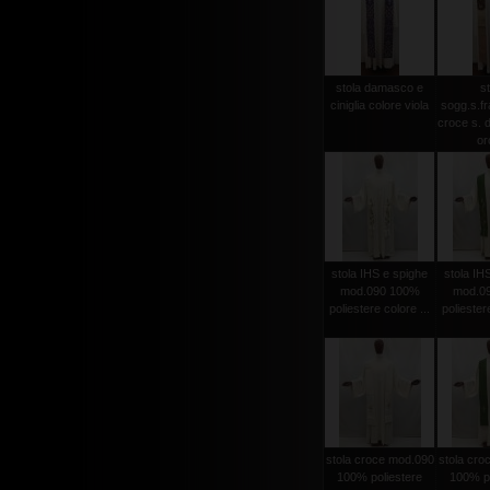
stola damasco e
st
ciniglia colore viola
sogg.s.f
croce s. d
oro
stola IHS e spighe
stola IH
mod.090 100%
mod.0
poliestere colore ...
poliestere
stola croce mod.090
stola cro
100% poliestere
100% po