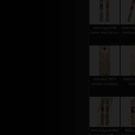
stola sogg.trinita
stola sog
rublev telaio filo oro
trinità te
stola lana 100%
stola in 
cipriano col.bianco
col.
stola sogg.bambino
stola 