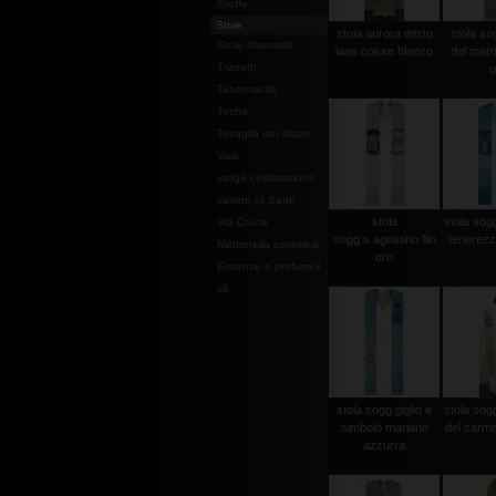
Stoffe
Stole
stola aurora misto
stola so
Stole diaconali
lana colore bianco
del matri
Tronetti
o
Tabernacoli
Teche
Tovaglia per altare
Vasi
valige celebrazione
vasetti oli Santi
stola
stola sog
Via Crucis
sogg.s.agostino filo
tenerezz
Mattonella ceramica
oro
Essenze e profumi e
oli
stola sogg.giglio e
stola so
simbolo mariano
del carme
azzurra