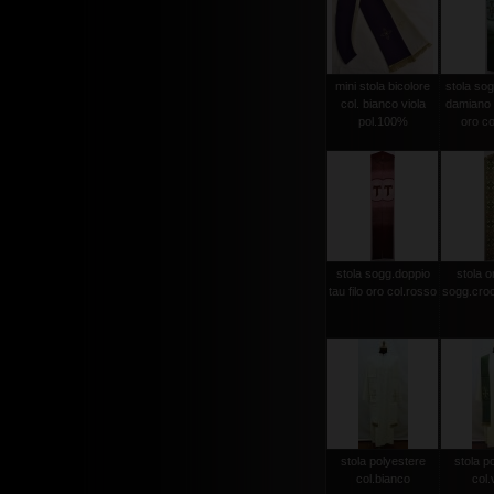
mini stola bicolore
stola sog
col. bianco viola
damiano d
pol.100%
oro co
stola sogg.doppio
stola or
tau filo oro col.rosso
sogg.croc
stola polyestere
stola p
col.bianco
col.