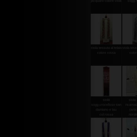
jacquard colore viola
sogg.
stola tessuta al telaio
stola tessu
colore rossa
color
stola
stola 
sogg.crocefisso san
ricamat
damiano e tau
(arti
col.rossa
riordi