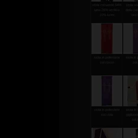
stola col.verde 64%
stola sog
lana 26% acrilico
della pas
10% lurex
oro r
stola in poliestere
stola in 
col.rosso
col.
stola in poliestere
stola in 
col.viola
gigliucc
col.