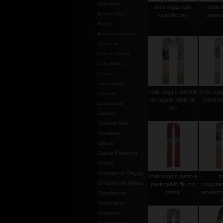
Aspersori
stola sogg.s.pio
stola 
Bordi e Pizzi
telaio filo oro
apostoli
Borse
Borse elemosina-
Portacalici
Calici e Pissidi
Calici Molina
Camici
consumabili
stola sogg.s.michele
stola sogg
Camicie
arcangelo telaio filo
maria fi
Campanelli
oro
Candele
Candele finte
Candelieri
Casule
Casule Pietrobon
Cingoli
Completi da Viaggio
stola sogg.s.pietro e
st
Completi per Messa
paolo telaio filo oro
sogg.pan
rossa
tenerezza 
Completi per
o
Sacramenti
Copertine
Copriamboni