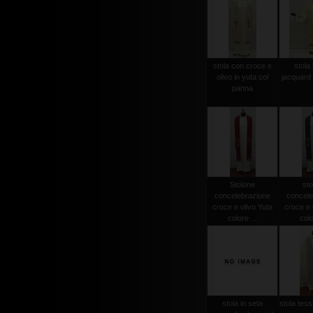
stola con croce e
stola 
olivo in yuta col
jacquard 
panna
Stolone
sto
concelebrazione
concele
croce e olivo Yuta
croce e 
colore ...
colo
stola in seta
stola tessu