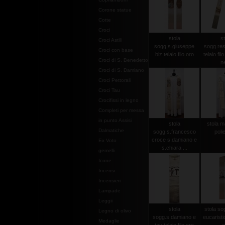
Corone statue
Cotte
Croci
stola
st
Croci Astili
sogg.s.giuseppe
sogg.res
Croci con base
biz.telaio filo oro
telaio fil
Croci di S. Benedetto
n
Croci di S. Damiano
Croci Pettorali
Croci Tau
Crocifissi in legno
Completi per messa
in punto Assisi
stola
stola m
Dalmatiche
sogg.s.francesco
poli
croce s.damiano e
Ex Voto
s.chiara ...
gemelli
Icone
Incensi
Incensieri
Lampade
Leggii
stola
stola so
Legno di olivo
sogg.s.damiano e
eucaristici
Medaglie