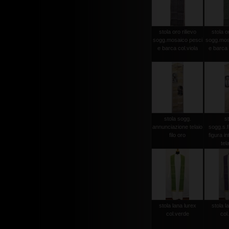
stola oro rilievo
stola or
sogg.mosaico pesci
sogg.mos
e barca col.viola
e barca 
stola sogg.
st
annunciazione telaio
sogg.s.
filo oro
figura in
tela
stola lana lurex
stola l
col.verde
col.