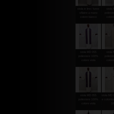
stola in lino / lurex
stola
sfilatre a mano
poliest
colore bianco
colore
stola MD 055
stola
poliestere 100%
poliest
colore viola
colore
stola MD 055
stola MD 
poliestere 100%
e colomba
colore viola
1