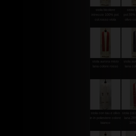
stola bicolore
stola 
intreccio 100% pol.
pol.55%
col.rosso viola
olivo co
stola aurora misto
stola au
lana colore rosso
lana col
stola con tau e olivo
stola col
in in poliestere colore
lana 26%
bianco
10% 