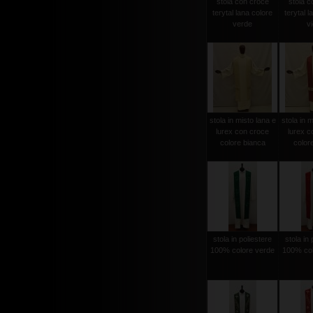
stola con croce
stola c
terytal lana colore
terytal l
verde
vi
stola in misto lana e
stola in m
lurex con croce
lurex c
colore bianca
color
stola in poliestere
stola in 
100% colore verde
100% col