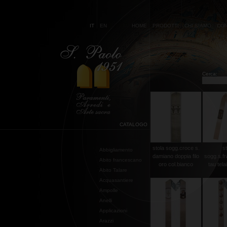
IT
EN
HOME
PRODOTTI
CHI SIAMO
CON
Cerca:
CATALOGO
stola sogg.croce s.
st
Abbigliamento
damiano doppia filo
sogg.s.f
Abito francescano
oro col.bianco
tau telai
Abito Talare
Acquasantiere
Ampolle
Anelli
Applicazioni
Arazzi