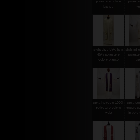
poliestere colore
polieste
bianco
ve
stola olivo 55% lana
stola int
45% poliestere
polieste
colore bianco
bi
stola intreccio 100%
stola sog
poliestere colore
gesu'e s
viola
in porzi