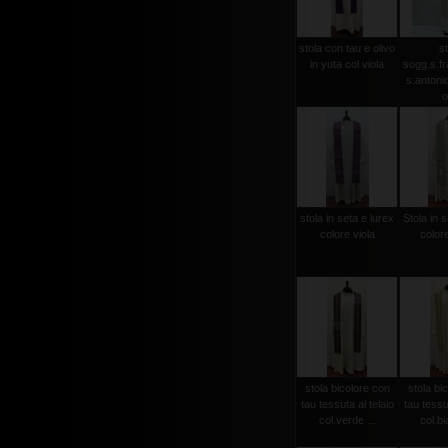
stola con tau e olivo
st
in yuta col viola
sogg.s.f
s.antonio 
o
stola in seta e lurex
Stola in s
colore viola
color
stola bicolore con
stola bi
tau tessuta al telaio
tau tessut
col.verde ...
col.bi