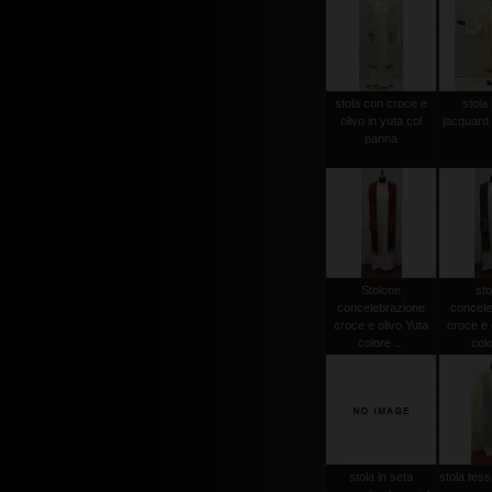
stola con croce e
stola 
olivo in yuta col
jacquard 
panna
Stolone
sto
concelebrazione
concele
croce e olivo Yuta
croce e 
colore ...
colo
stola in seta
stola tessu