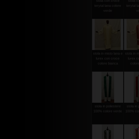
stola con croce
stola c
terytal lana colore
terytal l
verde
vi
stola in misto lana e
stola in m
lurex con croce
lurex c
colore bianca
color
stola in poliestere
stola in 
100% colore verde
100% col