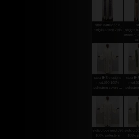
stola damasco e
st
ciniglia colore viola
sogg.s.f
croce s. d
oro
stola IHS e spighe
stola IH
mod.090 100%
mod.0
poliestere colore ...
poliestere
stola croce mod.090
stola cro
100% poliestere
100% po