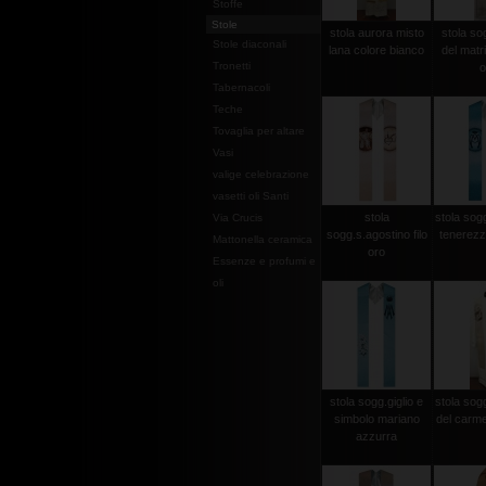
Stoffe
Stole
stola aurora misto
stola so
Stole diaconali
lana colore bianco
del matri
Tronetti
o
Tabernacoli
Teche
Tovaglia per altare
Vasi
valige celebrazione
vasetti oli Santi
stola
stola sog
Via Crucis
sogg.s.agostino filo
tenerezz
Mattonella ceramica
oro
Essenze e profumi e
oli
stola sogg.giglio e
stola so
simbolo mariano
del carme
azzurra