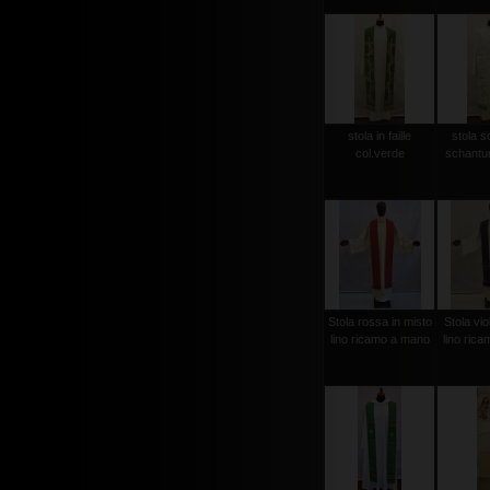
stola in faille
stola s
col.verde
schantun
Stola rossa in misto
Stola vio
lino ricamo a mano
lino ric