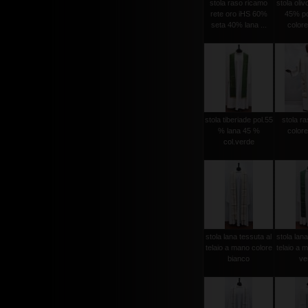
stola raso ricamo
stola oli
rete oro iHS 60%
45% po
seta 40% lana ...
colore
stola tiberiade pol.55
stola ra
% lana 45 %
colore
col.verde
stola lana tessuta al
stola lana
telaio a mano colore
telaio a 
bianco
ver