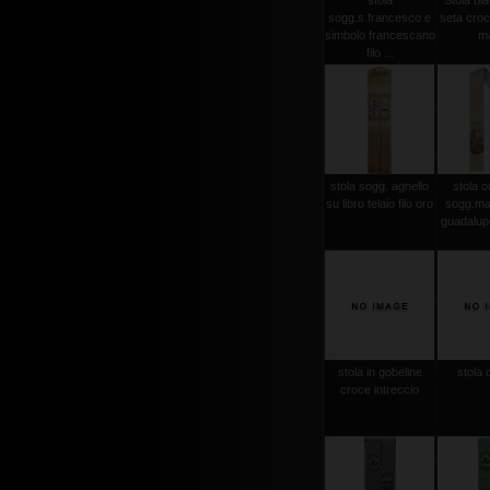
stola
Stola bi
sogg.s.francesco e
seta croce
simbolo francescano
m
filo ...
stola sogg. agnello
stola or
su libro telaio filo oro
sogg.ma
guadalupe
stola in gobeline
stola 
croce intreccio