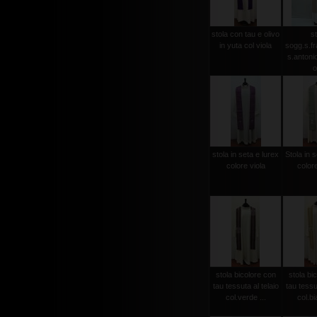
stola con tau e olivo
st
in yuta col viola
sogg.s.f
s.antonio 
o
stola in seta e lurex
Stola in s
colore viola
color
stola bicolore con
stola bi
tau tessuta al telaio
tau tessut
col.verde ...
col.bi