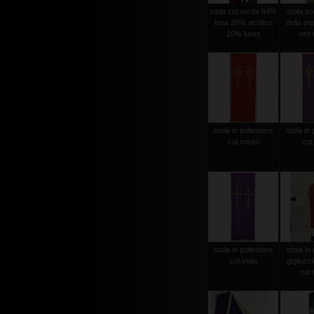
stola col.verde 64%
stola sog
lana 26% acrilico
della pas
10% lurex
oro r
stola in poliestere
stola in 
col.rosso
col.
stola in poliestere
stola in 
col.viola
gigliucc
col.