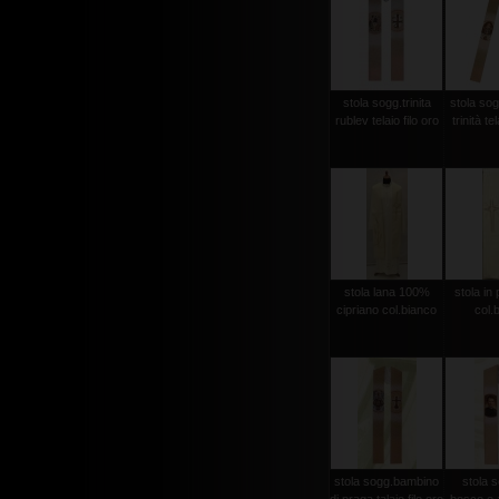
stola sogg.trinita
stola sog
rublev telaio filo oro
trinità te
stola lana 100%
stola in 
cipriano col.bianco
col.
stola sogg.bambino
stola 