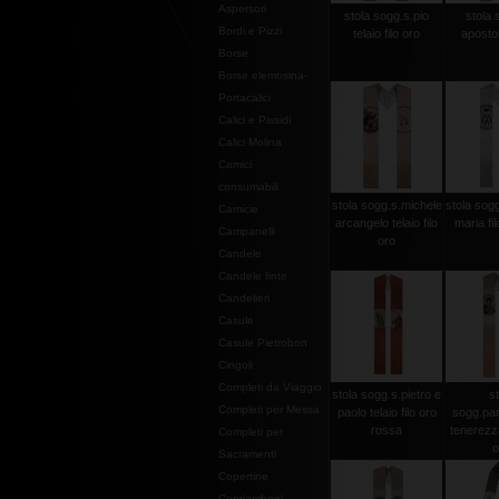
Aspersori
stola sogg.s.pio
stola 
Bordi e Pizzi
telaio filo oro
apostoli
Borse
Borse elemosina-
Portacalici
Calici e Pissidi
Calici Molina
Camici
consumabili
stola sogg.s.michele
stola sogg
Camicie
arcangelo telaio filo
maria fi
Campanelli
oro
Candele
Candele finte
Candelieri
Casule
Casule Pietrobon
Cingoli
Completi da Viaggio
stola sogg.s.pietro e
st
Completi per Messa
paolo telaio filo oro
sogg.pan
rossa
tenerezza 
Completi per
o
Sacramenti
Copertine
Copriamboni