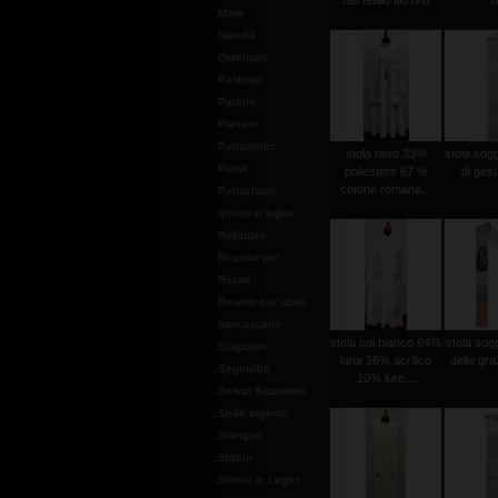
tau telaio filo oro
o
Mitrie
Natività
Ostensori
Pastorali
Patene
Pianete
Portaviatici
stola raso 33%
stola sog
Piviali
poliestere 67 %
di gesu
cotone romana...
Portachiavi
quadri in legno
Reliquiari
Ricambi vari
Rosari
Rosario per abito
francescano
stola col.bianco 64%
stola so
Scapolari
lana 26% acrilico
delle graz
Segnalibri
10% lure...
Servizi Battesimo
Spille argento
Stampati
Statue
Statue in Legno