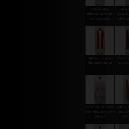
stola bicolore
stola 
intreccio 100% pol.
pol.55%
col.rosso viola
olivo co
stola aurora misto
stola au
lana colore rosso
lana col
stola con tau e olivo
stola col
in in poliestere colore
lana 26%
bianco
10% 