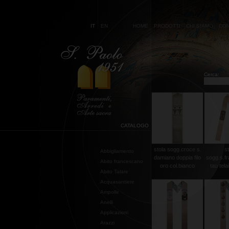
IT
EN
HOME
PRODOTTI
CHI SIAMO
CON
Cerca:
CATALOGO
stola sogg.croce s.
st
Abbigliamento
damiano doppia filo
sogg.s.f
Abito francescano
oro col.bianco
tau telai
Abito Talare
Acquasantiere
Ampolle
Anelli
Applicazioni
Arazzi