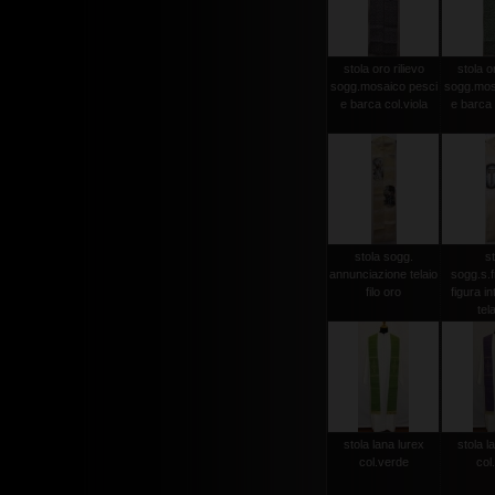
stola oro rilievo
stola or
sogg.mosaico pesci
sogg.mos
e barca col.viola
e barca 
stola sogg.
st
annunciazione telaio
sogg.s.
filo oro
figura in
tela
stola lana lurex
stola l
col.verde
col.