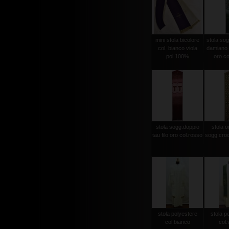
mini stola bicolore
stola sog
col. bianco viola
damiano d
pol.100%
oro co
stola sogg.doppio
stola or
tau filo oro col.rosso
sogg.croc
stola polyestere
stola p
col.bianco
col.