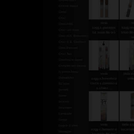
Corone statue
Cotte
Croci
stola
st
Croci Astili
sogg.s.giuseppe
sogg.res
Croci con base
biz.telaio filo oro
telaio fil
Croci di S. Benedetto
n
Croci di S. Damiano
Croci Pettorali
Croci Tau
Crocifissi in legno
Completi per messa
in punto Assisi
stola
stola m
Dalmatiche
sogg.s.francesco
poli
croce s.damiano e
Ex Voto
s.chiara ...
gemelli
Icone
Incensi
Incensieri
Lampade
Leggii
stola
stola so
Legno di olivo
sogg.s.damiano e
eucaristici
Medaglie