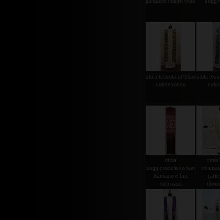
jacquard colore viola
sogg.
stola tessuta al telaio
stola tessu
colore rossa
color
stola
stola 
sogg.crocefisso san
ricamat
damiano e tau
(arti
col.rossa
riordi