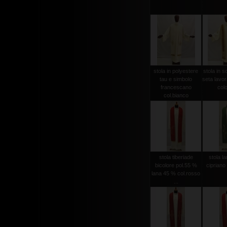
stola in polyestere
stola in s
tau e simbolo
seta lavo
francescano
colo
col.bianco
stola tiberiade
stola l
bicolore pol.55 %
cipriano
lana 45 % col.rosso
...