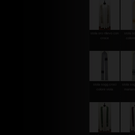
stola oro rilievo con
stola s
croce
colore
stola sogg.croci
stola so
colore viola
mariano