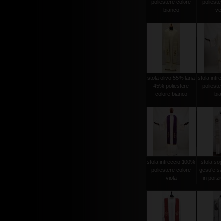
poliestere colore
polieste
bianco
ve
stola olivo 55% lana
stola int
45% poliestere
polieste
colore bianco
bi
stola intreccio 100%
stola sog
poliestere colore
gesu'e s
viola
in porzi