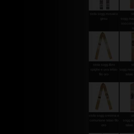
stola sogg.mosaico
st
gesu
sogg.mad
soccorso 
o
stola sogg.libro
st
spighe e uva telaio
sogg.neo
filo oro
telaio 
stola sogg.cresima e
st
comunione telaio filo
sogg.aus
oro
talaio 