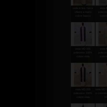
stola in lino / lurex
stola
sfilatre a mano
poliest
colore bianco
colore
stola MD 055
stola
poliestere 100%
poliest
colore viola
colore
stola MD 055
stola MD 
poliestere 100%
e colomba
colore viola
1