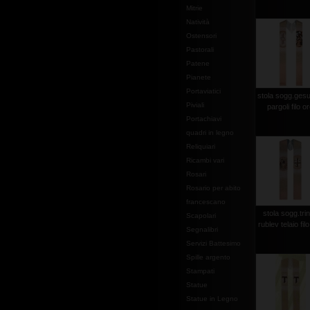
Mitrie
Natività
Ostensori
Pastorali
Patene
Pianete
Portaviatici
stola sogg.gesu
Piviali
pargoli filo o
Portachiavi
quadri in legno
Reliquiari
Ricambi vari
Rosari
Rosario per abito
francescano
stola sogg.trin
Scapolari
rublev telaio fil
Segnalibri
Servizi Battesimo
Spille argento
Stampati
Statue
Statue in Legno