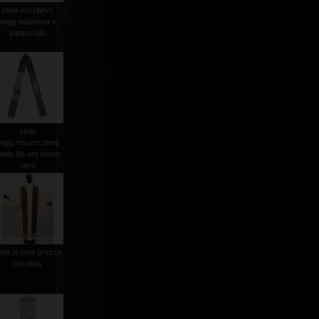
stola oro rilievo
sogg.madonna e
pantocrato
stola
ogg.resurrezione
elaio filo oro fondo
nero
tola in seta grezza
col.viola