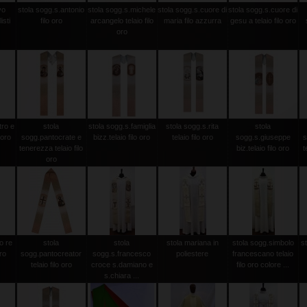
vo
stola sogg.s.antonio
stola sogg.s.michele
stola sogg.s.cuore di
stola sogg.s.cuore di
isti
filo oro
arcangelo telaio filo
maria filo azzurra
gesu a telaio filo oro
oro
tro e
stola
stola sogg.s.famiglia
stola sogg.s.rita
stola
 oro
sogg.pantocrate e
bizz.telaio filo oro
telaio filo oro
sogg.s.giuseppe
s
tenerezza telaio filo
biz.telaio filo oro
t
oro
o re
stola
stola
stola mariana in
stola sogg.simbolo
s
oro
sogg.pantocreator
sogg.s.francesco
poliestere
francescano telaio
telaio filo oro
croce s.damiano e
filo oro colore ...
s.chiara ...