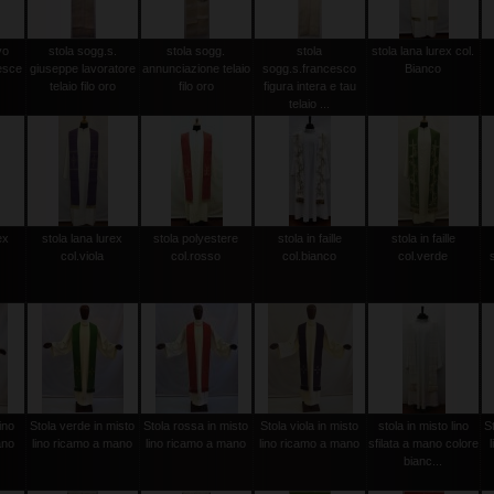
vo
stola sogg.s.
stola sogg.
stola
stola lana lurex col.
esce
giuseppe lavoratore
annunciazione telaio
sogg.s.francesco
Bianco
telaio filo oro
filo oro
figura intera e tau
telaio ...
ex
stola lana lurex
stola polyestere
stola in faille
stola in faille
col.viola
col.rosso
col.bianco
col.verde
ino
Stola verde in misto
Stola rossa in misto
Stola viola in misto
stola in misto lino
S
ano
lino ricamo a mano
lino ricamo a mano
lino ricamo a mano
sfilata a mano colore
bianc...