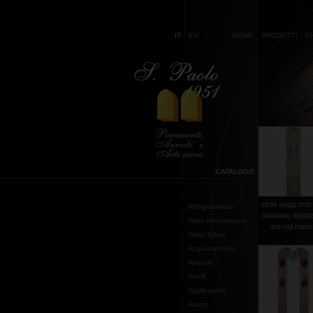
IT
EN
HOME
PRODOTTI
C
CATALOGO
stola sogg.croc
Abbigliamento
damiano doppia 
Abito francescano
oro col.bian
Abito Talare
Acquasantiere
Ampolle
Anelli
Applicazioni
Arazzi