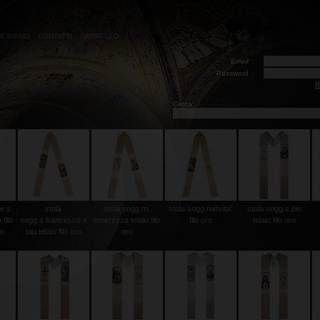
HI SIAMO
CONTATTI
CARRELLO
Email
:
Password
:
R
Cerca:
e s.
stola
stola sogg.m.
stola sogg.nativita'
stola sogg.s.pio
filo
sogg.s.francesco e
tenerezza telaio filo
filo oro
telaio filo oro
co
tau telaio filo oro
oro