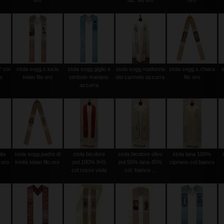
oro
biz. filo oro
oro
' coi
stola sogg.s.lucia
stola sogg.giglio e
stola sogg.madonna
stola sogg.s.chiara
ro
telaio filo oro
simbolo mariano
del carmelo azzurra
filo oro
azzurra
ita
stola sogg.padre di
stola bicolore
stola bicolore olivo
stola lana 100%
o oro
trinità telaio filo oro
pol.100% IHS
pol.55% lana 45%
cipriano col.bianco
col.rosso viola
col. bianco ...