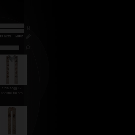
egistrati
|
Login
stola sogg.12
apostoli filo oro