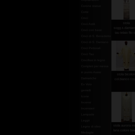
Corone statue
Cotte
Croci
stola
Croci Astili
sogg.s.damian
Croci con base
tau telaio filo 
Croci di S. Benedetto
Croci di S. Damiano
Croci Pettorali
Croci Tau
Crocifissi in legno
Completi per messa
in punto Assisi
stola bicolor
Dalmatiche
col.bianco ro
Ex Voto
gemelli
Icone
Incensi
Incensieri
Lampade
Leggii
stola aurora m
Legno di olivo
lana colore bi
Medaglie