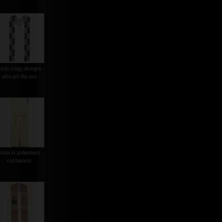
stola sogg.disegni
africani filo oro
stola in poliestere
col.bianco