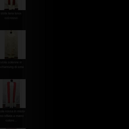
stola lana lurex
col.rosso
stola solenne in
schantung di seta
tola rossa in misto
lino sfilata a mano
colore...