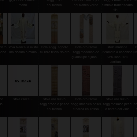
ano
gigliuccio ricamo a
sogg.croci
intreccio 100% pol.
sogg.s.francesco e
se
mano
col.bianco
col.bianco verde
simbolo francescano
filo ...
misto
Stola bianca in misto
stola sogg. agnello
stola oro rilievo
stola mariana
s
mano
lino ricamo a mano
su libro telaio filo oro
sogg.madonna de
ricamata a nacchina
uv
guadalupe e juan ...
64% lana 26%
acrilico ...
ine
stola croce F
stola oro rilievo
stola oro rilievo
stola oro rilievo
io
sogg.croce e pesce
sogg.mosaico pesci
sogg.mosaico pesci
s
col.bianco
e barca col.rossa
e barca col.viola