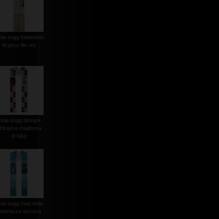
ola sogg.battesimo
di gesu filo oro
stola sogg.disegni
fricani e madonna
di Kiko
ola sogg.mad.della
enerezza azzurra