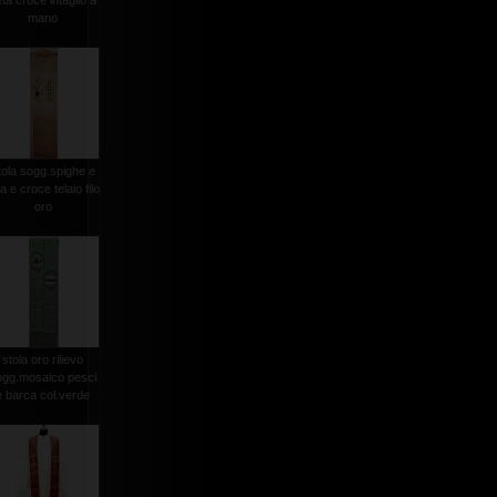
ta croce intaglio a
mano
tola sogg.spighe e
a e croce telaio filo
oro
stola oro rilievo
ogg.mosaico pesci
e barca col.verde