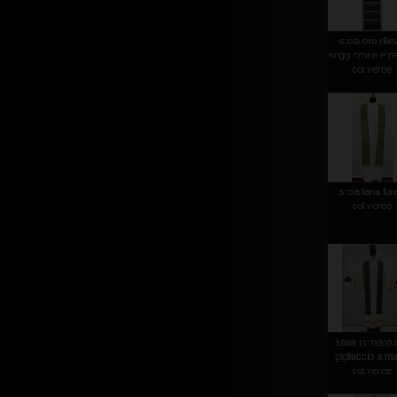
stola oro rilie
sogg.croce e p
col.verde
stola lana lur
col.verde
stola in misto l
gigliuccio a m
col.verde