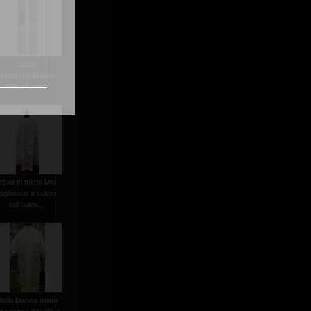
stola
sogg.ausiliatrice
talaio filo oro
stola in misto lino
gigliuccio a mano
col.bianc...
tola bianca misto