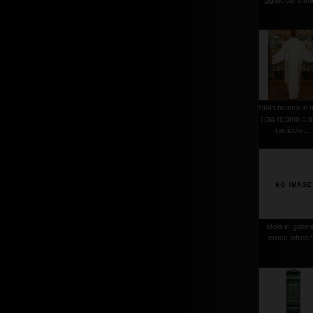
gigliuccio a m
Stola bianca in 
seta ricamo a 
(articolo ...
stola in gobel
croce intrecc