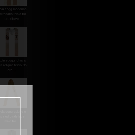
tola sogg.madonna
l rosario telaio filo
oro rilievo
tola sogg.s.chiara
n reliquia telaio filo
oro ...
tola sogg.spighe e
uva ed ovale luce
telaio filo ...