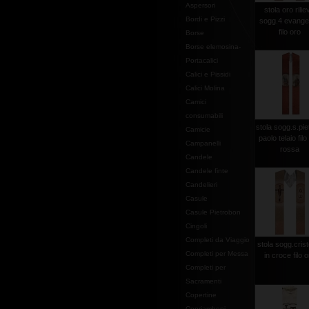
Aspersori
stola oro rilie
Bordi e Pizzi
sogg.4 evangel
filo oro
Borse
Borse elemosina-
Portacalici
Calici e Pissidi
Calici Molina
Camici
consumabili
stola sogg.s.pie
Camicie
paolo telaio filo
Campanelli
rossa
Candele
Candele finte
Candelieri
Casule
Casule Pietrobon
Cingoli
Completi da Viaggio
stola sogg.crist
Completi per Messa
in croce filo 
Completi per
Sacramenti
Copertine
Copriamboni