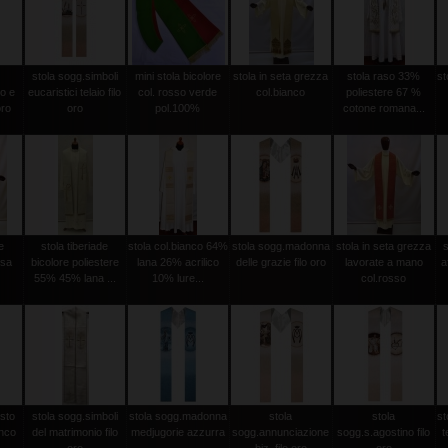
stola sogg.simboli
mini stola bicolore
stola in seta grezza
stola raso 33%
st
o e
eucaristici telaio filo
col. rosso verde
col.bianco
poliestere 67 %
oro
oro
pol.100%
cotone romana...
e
stola tiberiade
stola col.bianco 64%
stola sogg.madonna
stola in seta grezza
ssa
bicolore poliestere
lana 26% acrilico
delle grazie filo oro
lavorate a mano
a
55% 45% lana ...
10% lure...
col.rosso
isto
stola sogg.simboli
stola sogg.madonna
stola
stola
st
anco
del matrimonio filo
medjugorie azzurra
sogg.annunciazione
sogg.s.agostino filo
t