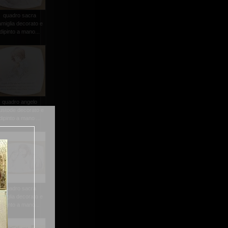
quadro sacra
amiglia decorato e
dipinto a mano...
quadro angelo
ustode decorato e
dipinto a mano ...
quadro sacra
amiglia decorato e
dipinto a mano...