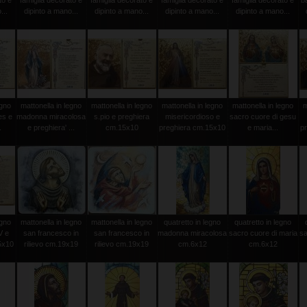
to e
famiglia decorato e
famiglia decorato e
famiglia decorato e
famiglia decorato e
b
...
dipinto a mano...
dipinto a mano...
dipinto a mano...
dipinto a mano...
egno
mattonella in legno
mattonella in legno
mattonella in legno
mattonella in legno
m
es e
madonna miracolosa
s.pio e preghiera
misericordioso e
sacro cuore di gesu
.
e preghiera' ...
cm.15x10
preghiera cm.15x10
e maria...
p
egno
mattonella in legno
mattonella in legno
quatretto in legno
quatretto in legno
V e
san francesco in
san francesco in
madonna miracolosa
sacro cuore di maria
sa
5x10
rilievo cm.19x19
rilievo cm.19x19
cm.6x12
cm.6x12