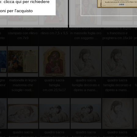
o: clicca qui per richiedere
oni per l'acquisto
nna
dittico in legno
tavola in legno con
quadro buon pastore
mattonella in legno
m
o
stampato con rilievo
rilevo cm.7,5 x 5,5
in massello foglia oro
s.francesco e
into
cm.7x9
con soggetto ...
preghiera cm.15x10
p
egno
mattonella in legno
quadro sacra
quadro sacra
quadro sacra
iera'
madonna che
famiglia
famiglia decorato e
famiglia decorato e
f
scioglie i nodi...
cm.cm.23,5x17
dipinto a mano...
dipinto a mano...
a
quadro sacra
quadro sacra
quadro sacra
quadro sacra
q