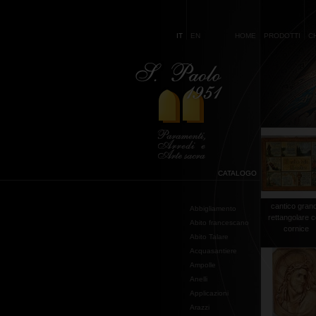
IT
EN
HOME
PRODOTTI
C
CATALOGO
cantico gran
Abbigliamento
rettangolare 
Abito francescano
cornice
Abito Talare
Acquasantiere
Ampolle
Anelli
Applicazioni
Arazzi