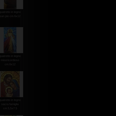
quatretto in legno
san pio cm.6x12
quatretto in legno
misericordioso
cm.6x12
quatretto in legno
sacra famiglia
cm.5,5x7.5