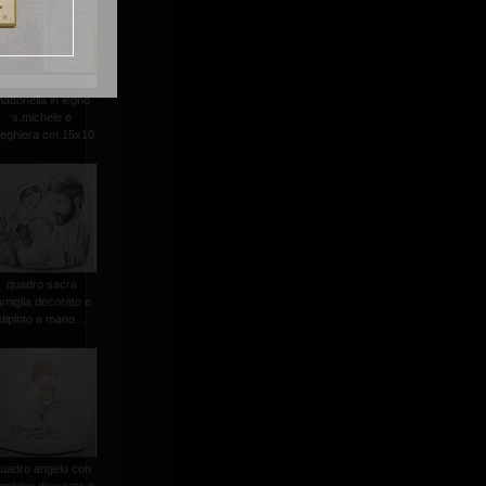
attonella in legno
s.michele e
reghiera cm.15x10
quadro sacra
amiglia decorato e
dipinto a mano...
uadro angelo con