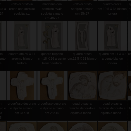
o
volto di cristo in
madonna con
volto di cristo
quadro croce
q
ata a
croce con cornice
bambino ovale
scolpito a mano
cm.19,5 X 34 bianco
c
24
scolpita a...
scolpita a mano
cm.35x27
tortora
cm.40x27
no
quadro cm.30 X 11
quadro tulipano
quadro cristo
quadro cm.11 X 30
c
ento
argento bianco
cm.18 X 26 argento
cm.12,5 X 31 bianco
argento bianco
ra
tortora
bianco tortora
tortora
tortora
n
crocefisso decorato
crocefisso decorato
quadro sacra
quadro sacra
to e
e dipinto a mano
e dipinto a mano
famiglia decorato e
famiglia decorato e
f
no
cm.34X28
cm.23X15
dipinto a mano...
dipinto a mano...
5