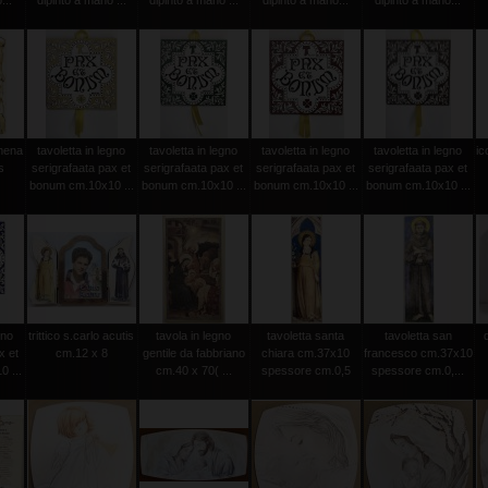
...
dipinto a mano ...
dipinto a mano ...
dipinto a mano...
dipinto a mano...
amena
tavoletta in legno
tavoletta in legno
tavoletta in legno
tavoletta in legno
ic
s
serigrafaata pax et
serigrafaata pax et
serigrafaata pax et
serigrafaata pax et
bonum cm.10x10 ...
bonum cm.10x10 ...
bonum cm.10x10 ...
bonum cm.10x10 ...
gno
trittico s.carlo acutis
tavola in legno
tavoletta santa
tavoletta san
x et
cm.12 x 8
gentile da fabbriano
chiara cm.37x10
francesco cm.37x10
 ...
cm.40 x 70( ...
spessore cm.0,5
spessore cm.0,...