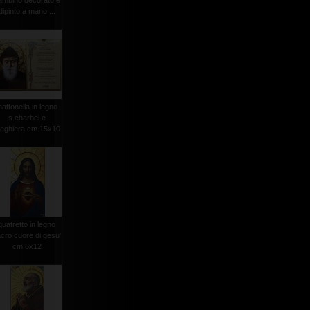
ambino decorato e
dipinto a mano ...
attonella in legno
s.charbel e
reghiera cm.15x10
quatretto in legno
cro cuore di gesu'
cm.6x12