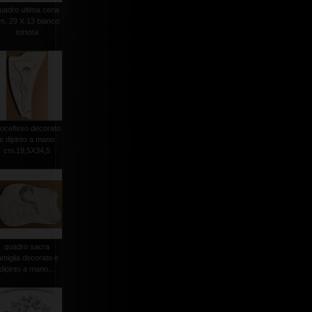
uadro ultima cena
m. 29 X 13 bianco
tortora
rocefisso decorato
e dipinto a mano
cm.19,5X34,5
quadro sacra
amiglia decorato e
dipinto a mano...