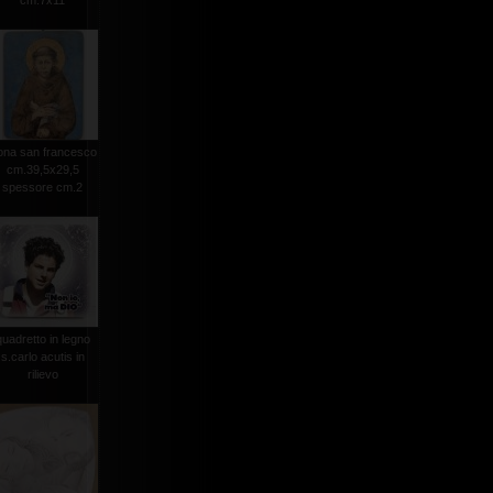
cm.7x11
ona san francesco
cm.39,5x29,5
spessore cm.2
quadretto in legno
s.carlo acutis in
rilievo