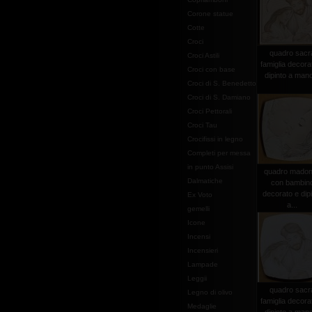
Corone statue
Cotte
Croci
quadro sacr
Croci Astili
famiglia decora
Croci con base
dipinto a mano
Croci di S. Benedetto
Croci di S. Damiano
Croci Pettorali
Croci Tau
Crocifissi in legno
Completi per messa
in punto Assisi
quadro mado
Dalmatiche
con bambin
decorato e dip
Ex Voto
a...
gemelli
Icone
Incensi
Incensieri
Lampade
Leggii
quadro sacr
Legno di olivo
famiglia decora
Medaglie