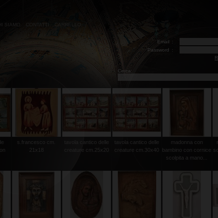
HI SIAMO
CONTATTI
CARRELLO
Email
:
Password
:
R
Cerca:
de
s.francesco cm.
tavola cantico delle
tavola cantico delle
madonna con
con
21x18
creature cm.25x20
creature cm.30x40
bambino con cornice
sc
scolpita a mano...