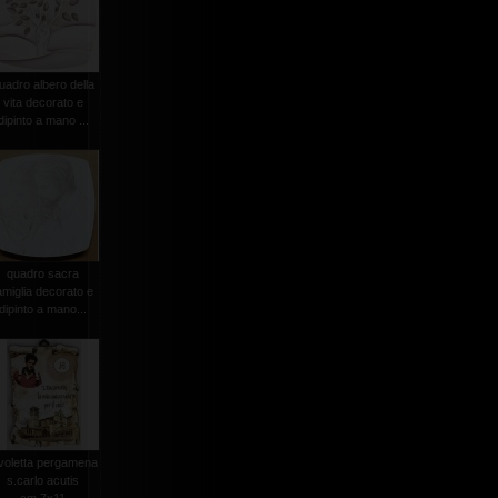
uadro albero della
vita decorato e
dipinto a mano ...
quadro sacra
amiglia decorato e
dipinto a mano...
voletta pergamena
s.carlo acutis