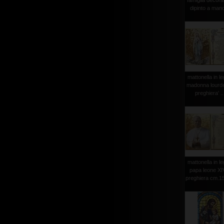
famiglia decora
dipinto a mano
mattonella in l
madonna lourd
preghiera' ..
mattonella in l
papa leone XI
preghiera cm.1