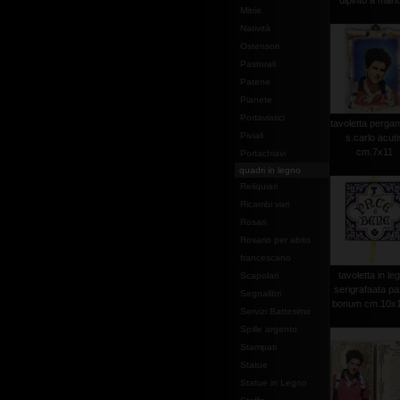
dipinto a mano
Mitrie
Natività
Ostensori
Pastorali
Patene
Pianete
Portaviatici
tavoletta perg
Piviali
s.carlo acuti
cm.7x11
Portachiavi
quadri in legno
Reliquiari
Ricambi vari
Rosari
Rosario per abito
francescano
tavoletta in le
Scapolari
serigrafaata pa
Segnalibri
bonum cm.10x10
Servizi Battesimo
Spille argento
Stampati
Statue
Statue in Legno