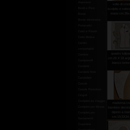
Aspersori
volto di crist
Bordi e Pizzi
scolpito e color
mano cm.36x
Borse
Borse elemosina-
Portacalici
Calici e Pissidi
Calici Molina
Camici
consumabili
quadro tulipa
Camicie
cm.26 X 18 arg
Campanelli
bianco torto
Candele
Candele finte
Candelieri
Casule
Casule Pietrobon
Cingoli
Completi da Viaggio
madonna co
Completi per Messa
bambino decora
dipinto a ma
Completi per
cm.19,5X34,
Sacramenti
Copertine
Copriamboni