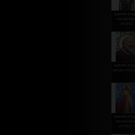
quatretto in le
san giusepp
cm.6x12
quatretto in le
san pio cm.5,5
quatretto in le
misericordio
cm.5,5x7.5