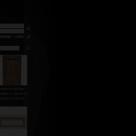
egistrati
|
Login
madonna del lippi
olpita e colorata a
mano cm.39x24