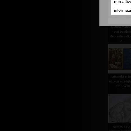
non attiv
informazi
quadro mado
con bambin
decorato e dip
a...
mattonella in l
nativita e pregh
cm.15x10
quadro sacr