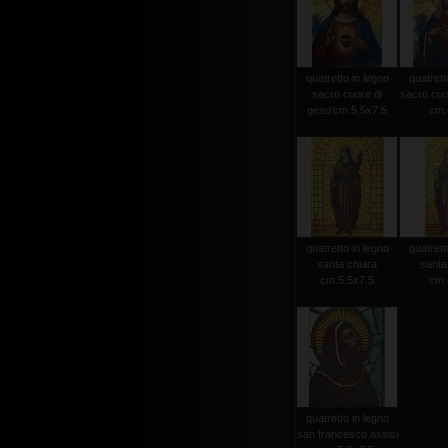
quatretto in legno
quatrett
sacro cuore di
sacro cuo
gesu'cm.5,5x7.5
cm.
quatretto in legno
quatrett
santa chiara
santa
cm.5,5x7.5
cm.
quatretto in legno
san francesco assisi