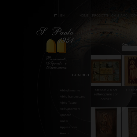
IT
EN
HOME
PRODOTTI
CHI SIAMO
CON
Cerca:
CATALOGO
cantico grande
s.franc
Abbigliamento
rettangolare con
21
Abito francescano
cornice
Abito Talare
Acquasantiere
Ampolle
Anelli
Applicazioni
Arazzi