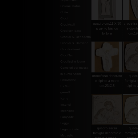
Corone statue
Cotte
Croci
quadro cm.11 X 30
crocefiss
Croci Astili
argento bianco
e dipin
Croci con base
tortora
cm.19
Croci di S. Benedetto
Croci di S. Damiano
Croci Pettorali
Croci Tau
Crocifissi in legno
Completi per messa
in punto Assisi
crocefisso decorato
quadr
Dalmatiche
e dipinto a mano
famiglia 
cm.23X15
dipinto 
Ex Voto
gemelli
Icone
Incensi
Incensieri
Lampade
Leggii
quadro sacra
quadr
Legno di olivo
famiglia decorato e
famiglia 
Medaglie