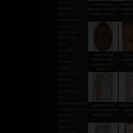
Aspersori
madonna con
madonna 
Bordi e Pizzi
bambino con cornice
scolpita e
scolpita a mano...
mano c
Borse
Borse elemosina-
Portacalici
Calici e Pissidi
Calici Molina
Camici
consumabili
madonna con
volto d
Camicie
bambino ovale
scolpit
Campanelli
scolpita a mano
cm.
Candele
cm.40x27
Candele finte
Candelieri
Casule
Casule Pietrobon
Cingoli
Completi da Viaggio
quadro tulipano
quadro c
Completi per Messa
cm.26 X 18 argento
argent
bianco tortora
tor
Completi per
Sacramenti
Copertine
Copriamboni