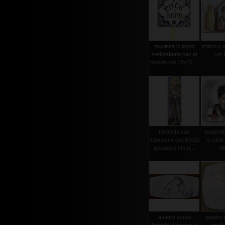
tavoletta in legno
trittico s.
serigrafaata pax et
cm.1
bonum cm.10x10 ...
tavoletta san
quadrett
francesco cm.37x10
s.carlo 
spessore cm.0,...
ril
quadro sacra
quadro