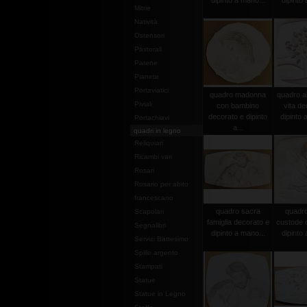
dipinto a mano...
dipinto 
Mitrie
Natività
Ostensori
Pastorali
Patene
Pianete
Portaviatici
quadro madonna
quadro al
Piviali
con bambino
vita de
decorato e dipinto
dipinto 
Portachiavi
a...
quadri in legno
Reliquiari
Ricambi vari
Rosari
Rosario per abito
francescano
quadro sacra
quadro
Scapolari
famiglia decorato e
custode 
Segnalibri
dipinto a mano...
dipinto 
Servizi Battesimo
Spille argento
Stampati
Statue
Statue in Legno