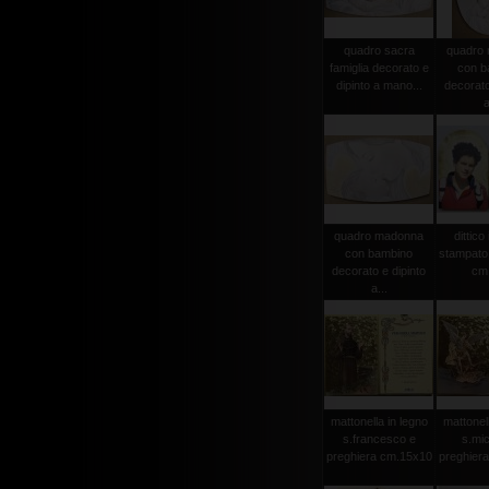
quadro sacra
quadro
famiglia decorato e
con b
dipinto a mano...
decorato
a
quadro madonna
dittico
con bambino
stampato 
decorato e dipinto
cm
a...
mattonella in legno
mattonell
s.francesco e
s.mic
preghiera cm.15x10
preghier