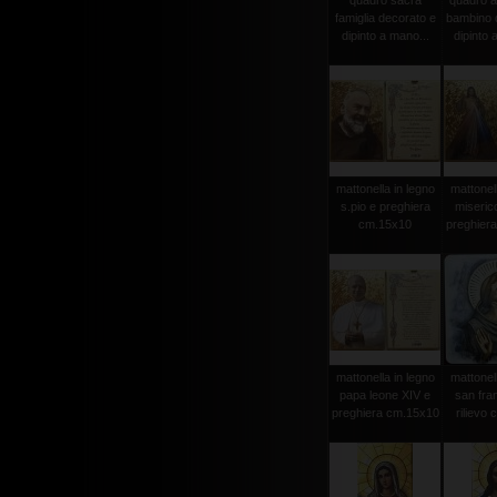
quadro sacra
quadro a
famiglia decorato e
bambino 
dipinto a mano...
dipinto 
mattonella in legno
mattonell
s.pio e preghiera
miseric
cm.15x10
preghier
mattonella in legno
mattonell
papa leone XIV e
san fra
preghiera cm.15x10
rilievo