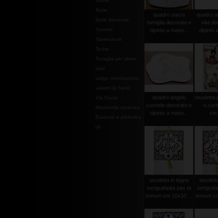
Stoffe
Stole
quadro sacra
quadro al
Stole diaconali
famiglia decorato e
vita de
Tronetti
dipinto a mano...
dipinto 
Tabernacoli
Teche
Tovaglia per altare
Vasi
valige celebrazione
vasetti oli Santi
quadro angelo
tavoletta
Via Crucis
custode decorato e
s.carl
Mattonella ceramica
dipinto a mano...
cm.
Essenze e profumi e
oli
tavoletta in legno
tavolett
serigrafaata pax et
serigrafa
bonum cm.10x10 ...
bonum cm