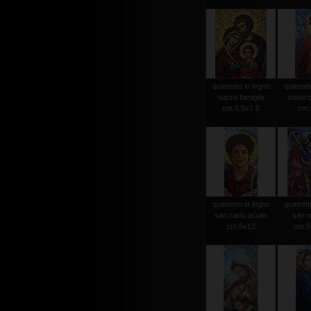
quatretto in legno
quatrett
sacra famiglia
miseri
cm.5,5x7.5
cm.
quatretto in legno
quatrett
san carlo acutis
san m
cm.6x12
cm.5