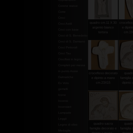
Corone statue
Cotte
Croci
quadro cm.11 X 30
crocefiss
Croci Astili
argento bianco
e dipin
Croci con base
tortora
cm.19
Croci di S. Benedetto
Croci di S. Damiano
Croci Pettorali
Croci Tau
Crocifissi in legno
Completi per messa
in punto Assisi
crocefisso decorato
quadr
Dalmatiche
e dipinto a mano
famiglia 
cm.23X15
dipinto 
Ex Voto
gemelli
Icone
Incensi
Incensieri
Lampade
Leggii
quadro sacra
quadr
Legno di olivo
famiglia decorato e
famiglia 
Medaglie