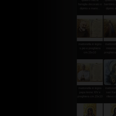
quadro sacra
quadro a
famiglia decorato e
bambino 
dipinto a mano...
dipinto 
mattonella in legno
mattonell
s.pio e preghiera
miseric
cm.15x10
preghier
mattonella in legno
mattonell
papa leone XIV e
san fra
preghiera cm.15x10
rilievo