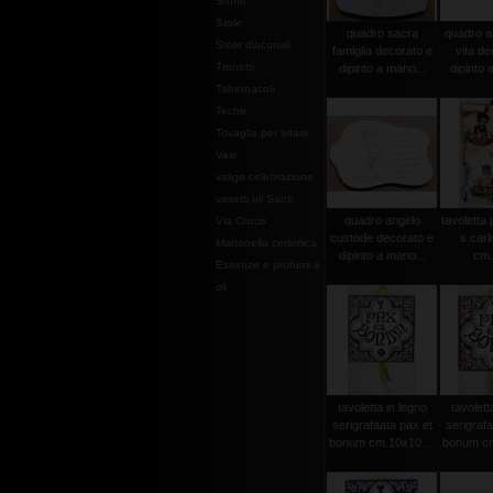
Stoffe
Stole
quadro sacra
quadro al
Stole diaconali
famiglia decorato e
vita de
Tronetti
dipinto a mano...
dipinto 
Tabernacoli
Teche
Tovaglia per altare
Vasi
valige celebrazione
vasetti oli Santi
quadro angelo
tavoletta
Via Crucis
custode decorato e
s.carl
Mattonella ceramica
dipinto a mano...
cm.
Essenze e profumi e
oli
tavoletta in legno
tavolett
serigrafaata pax et
serigrafa
bonum cm.10x10 ...
bonum cm