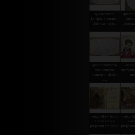
quadro sacra
quadro
famiglia decorato e
con b
dipinto a mano...
decorato
a
quadro madonna
dittico
con bambino
stampato 
decorato e dipinto
cm
a...
mattonella in legno
mattonell
s.francesco e
s.mic
preghiera cm.15x10
preghier