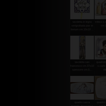
tavoletta in legno
trittico s.
serigrafaata pax et
cm.1
bonum cm.10x10 ...
tavoletta san
quadrett
francesco cm.37x10
s.carlo 
spessore cm.0,...
ril
quadro sacra
quadro