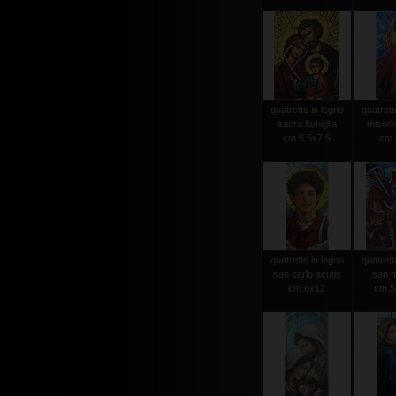
quatretto in legno
quatrett
sacra famiglia
miseri
cm.5,5x7.5
cm.
quatretto in legno
quatrett
san carlo acutis
san m
cm.6x12
cm.5