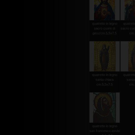
quatretto in legno
quatrett
sacro cuore di
sacro cuo
gesu'cm.5,5x7.5
cm.
quatretto in legno
quatrett
santa chiara
santa
cm.5,5x7.5
cm.
quatretto in legno
san francesco assisi