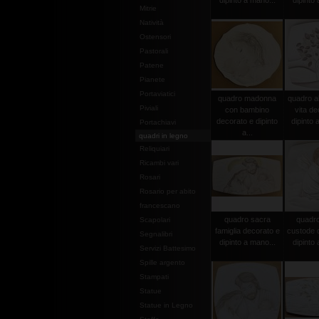
dipinto a mano...
dipinto 
Mitrie
Natività
Ostensori
Pastorali
Patene
Pianete
Portaviatici
quadro madonna
quadro al
Piviali
con bambino
vita de
decorato e dipinto
dipinto 
Portachiavi
a...
quadri in legno
Reliquiari
Ricambi vari
Rosari
Rosario per abito
francescano
quadro sacra
quadro
Scapolari
famiglia decorato e
custode 
Segnalibri
dipinto a mano...
dipinto 
Servizi Battesimo
Spille argento
Stampati
Statue
Statue in Legno