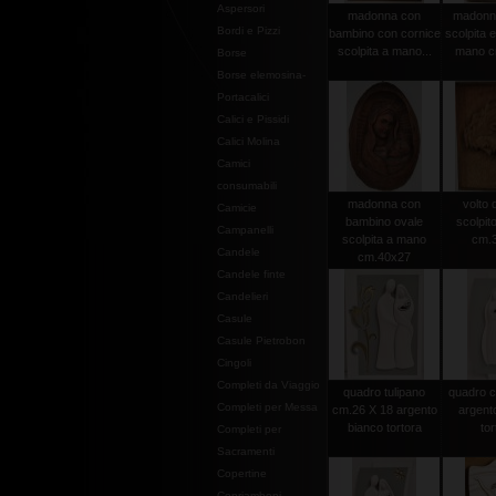
Aspersori
madonna con
madonna 
Bordi e Pizzi
bambino con cornice
scolpita e
scolpita a mano...
mano c
Borse
Borse elemosina-
Portacalici
Calici e Pissidi
Calici Molina
Camici
consumabili
madonna con
volto d
Camicie
bambino ovale
scolpit
Campanelli
scolpita a mano
cm.
Candele
cm.40x27
Candele finte
Candelieri
Casule
Casule Pietrobon
Cingoli
Completi da Viaggio
quadro tulipano
quadro c
Completi per Messa
cm.26 X 18 argento
argent
bianco tortora
tor
Completi per
Sacramenti
Copertine
Copriamboni