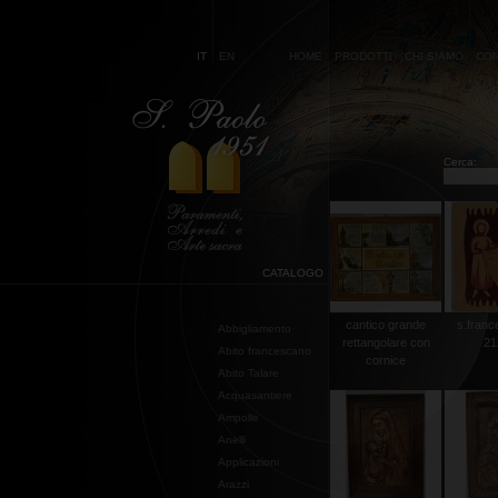
IT
EN
HOME
PRODOTTI
CHI SIAMO
CON
Cerca:
CATALOGO
cantico grande
s.franc
Abbigliamento
rettangolare con
21
Abito francescano
cornice
Abito Talare
Acquasantiere
Ampolle
Anelli
Applicazioni
Arazzi