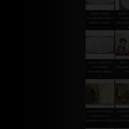
quadro sacra
quadro
famiglia decorato e
con b
dipinto a mano...
decorato
a
quadro madonna
dittico
con bambino
stampato 
decorato e dipinto
cm
a...
mattonella in legno
mattonell
s.francesco e
s.mic
preghiera cm.15x10
preghier