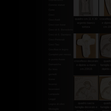
Corone statue
Cotte
Croci
quadro cm.11 X 30
crocefiss
Croci Astili
argento bianco
e dipin
Croci con base
tortora
cm.19
Croci di S. Benedetto
Croci di S. Damiano
Croci Pettorali
Croci Tau
Crocifissi in legno
Completi per messa
in punto Assisi
crocefisso decorato
quadr
Dalmatiche
e dipinto a mano
famiglia 
cm.23X15
dipinto 
Ex Voto
gemelli
Icone
Incensi
Incensieri
Lampade
Leggii
quadro sacra
quadr
Legno di olivo
famiglia decorato e
famiglia 
Medaglie