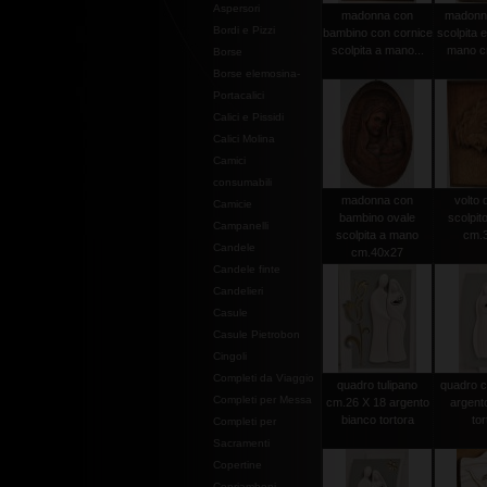
Aspersori
madonna con
madonna 
Bordi e Pizzi
bambino con cornice
scolpita e
scolpita a mano...
mano c
Borse
Borse elemosina-
Portacalici
Calici e Pissidi
Calici Molina
Camici
consumabili
madonna con
volto d
Camicie
bambino ovale
scolpit
Campanelli
scolpita a mano
cm.
Candele
cm.40x27
Candele finte
Candelieri
Casule
Casule Pietrobon
Cingoli
Completi da Viaggio
quadro tulipano
quadro c
Completi per Messa
cm.26 X 18 argento
argent
bianco tortora
tor
Completi per
Sacramenti
Copertine
Copriamboni