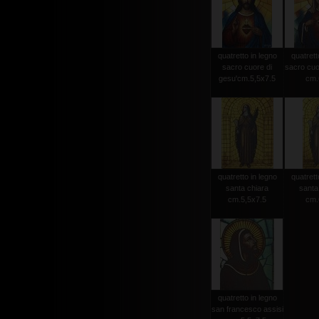
quatretto in legno
quatrett
sacro cuore di
sacro cuo
gesu'cm.5,5x7.5
cm.
quatretto in legno
quatrett
santa chiara
santa
cm.5,5x7.5
cm.
quatretto in legno
san francesco assisi