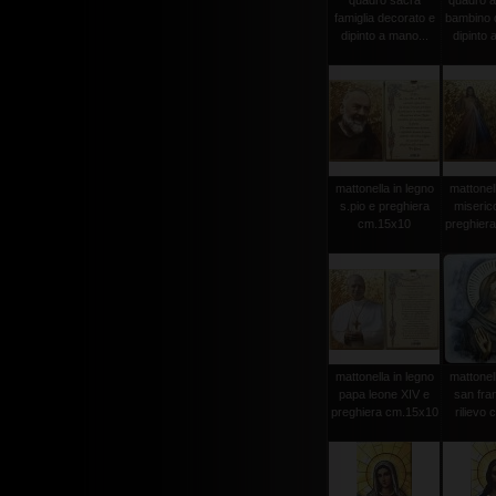
quadro sacra
quadro a
famiglia decorato e
bambino 
dipinto a mano...
dipinto 
mattonella in legno
mattonell
s.pio e preghiera
miseric
cm.15x10
preghier
mattonella in legno
mattonell
papa leone XIV e
san fra
preghiera cm.15x10
rilievo