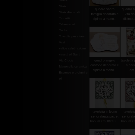
Stoffe
Stole
quadro sacra
quadro al
Stole diaconali
famiglia decorato e
vita de
Tronetti
dipinto a mano...
dipinto 
Tabernacoli
Teche
Tovaglia per altare
Vasi
valige celebrazione
vasetti oli Santi
quadro angelo
tavoletta
Via Crucis
custode decorato e
s.carl
Mattonella ceramica
dipinto a mano...
cm.
Essenze e profumi e
oli
tavoletta in legno
tavolett
serigrafaata pax et
serigrafa
bonum cm.10x10 ...
bonum cm