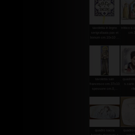
tavoletta in legno
trittico s.
serigrafaata pax et
cm.1
bonum cm.10x10 ...
tavoletta san
quadrett
francesco cm.37x10
s.carlo 
spessore cm.0,...
ril
quadro sacra
quadro