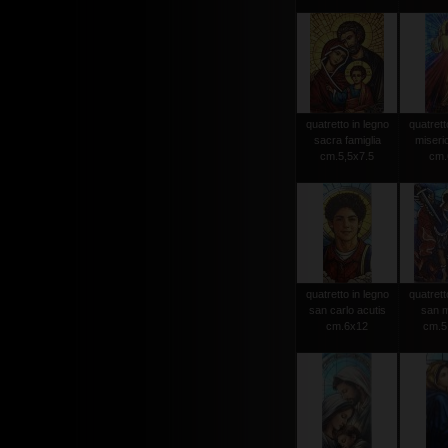
quatretto in legno
quatrett
sacra famiglia
miseri
cm.5,5x7.5
cm.
quatretto in legno
quatrett
san carlo acutis
san m
cm.6x12
cm.5