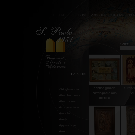
IT
EN
HOME
PRODOTTI
CHI SIAMO
CON
Cerca:
CATALOGO
cantico grande
s.franc
Abbigliamento
rettangolare con
21
Abito francescano
cornice
Abito Talare
Acquasantiere
Ampolle
Anelli
Applicazioni
Arazzi