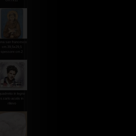
cm.7x11
ona san francesco
cm.39,5x29,5
spessore cm.2
quadretto in legno
s.carlo acutis in
rilievo