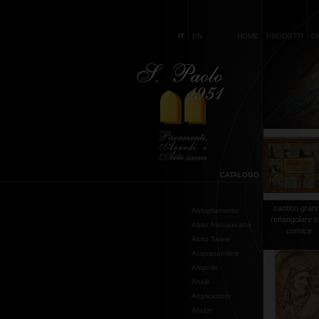
IT
EN
HOME
PRODOTTI
C
CATALOGO
cantico gran
Abbigliamento
rettangolare 
Abito francescano
cornice
Abito Talare
Acquasantiere
Ampolle
Anelli
Applicazioni
Arazzi