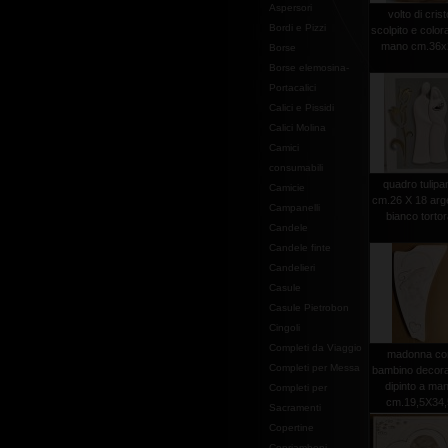
Aspersori
volto di crist
Bordi e Pizzi
scolpito e color
mano cm.36x
Borse
Borse elemosina-
Portacalici
Calici e Pissidi
Calici Molina
Camici
consumabili
quadro tulipa
Camicie
cm.26 X 18 arg
Campanelli
bianco torto
Candele
Candele finte
Candelieri
Casule
Casule Pietrobon
Cingoli
Completi da Viaggio
madonna co
Completi per Messa
bambino decora
dipinto a ma
Completi per
cm.19,5X34,
Sacramenti
Copertine
Copriamboni