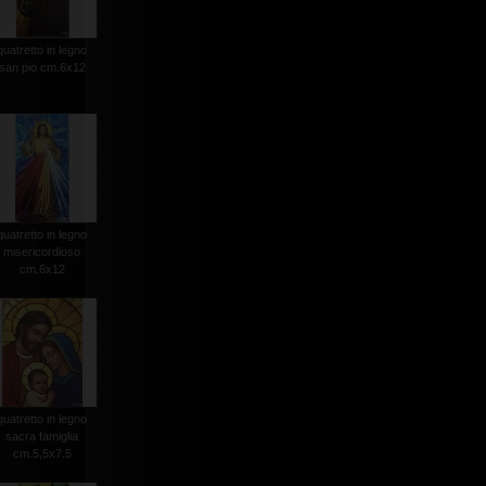
quatretto in legno
san pio cm.6x12
quatretto in legno
misericordioso
cm.6x12
quatretto in legno
sacra famiglia
cm.5,5x7.5