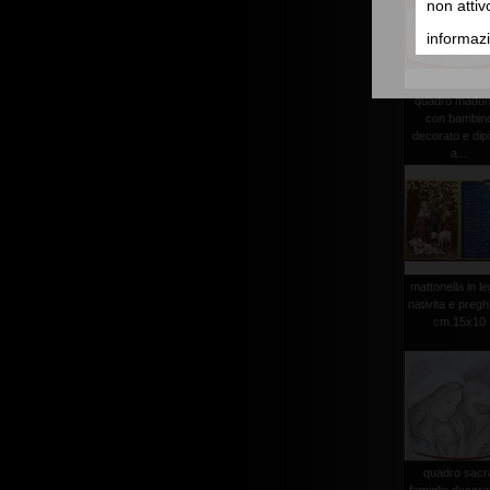
non attiv
informazi
quadro mado
con bambin
decorato e dip
a...
mattonella in l
nativita e pregh
cm.15x10
quadro sacr