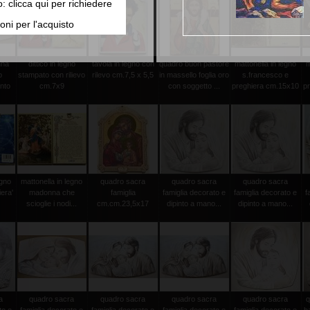
o: clicca qui per richiedere
oni per l'acquisto
nna
dittico in legno
tavola in legno con
quadro buon pastore
mattonella in legno
m
o
stampato con rilievo
rilevo cm.7,5 x 5,5
in massello foglia oro
s.francesco e
into
cm.7x9
con soggetto ...
preghiera cm.15x10
p
egno
mattonella in legno
quadro sacra
quadro sacra
quadro sacra
iera'
madonna che
famiglia
famiglia decorato e
famiglia decorato e
f
scioglie i nodi...
cm.cm.23,5x17
dipinto a mano...
dipinto a mano...
a
quadro sacra
quadro sacra
quadro sacra
quadro sacra
q