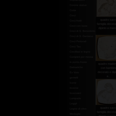
Corone statue
Cotte
Croci
quadro sacr
Croci Astili
famiglia decora
Croci con base
dipinto a mano
Croci di S. Benedetto
Croci di S. Damiano
Croci Pettorali
Croci Tau
Crocifissi in legno
Completi per messa
in punto Assisi
quadro mado
Dalmatiche
con bambin
decorato e dip
Ex Voto
a...
gemelli
Icone
Incensi
Incensieri
Lampade
Leggii
quadro sacr
Legno di olivo
famiglia decora
Medaglie