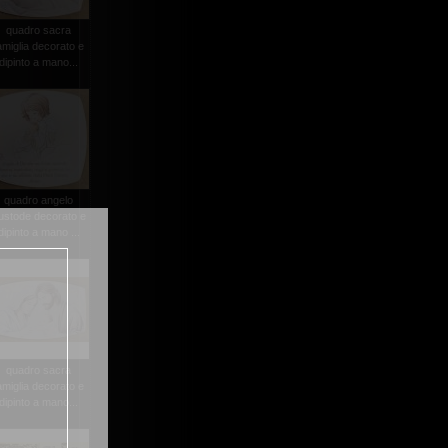
quadro sacra
amiglia decorato e
dipinto a mano...
quadro angelo
ustode decorato e
dipinto a mano ...
quadro sacra
amiglia decorato e
dipinto a mano...