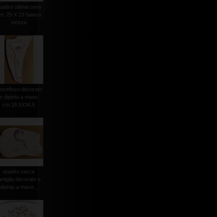
uadro ultima cena
m. 29 X 13 bianco
tortora
rocefisso decorato
e dipinto a mano
cm.19,5X34,5
quadro sacra
amiglia decorato e
dipinto a mano...