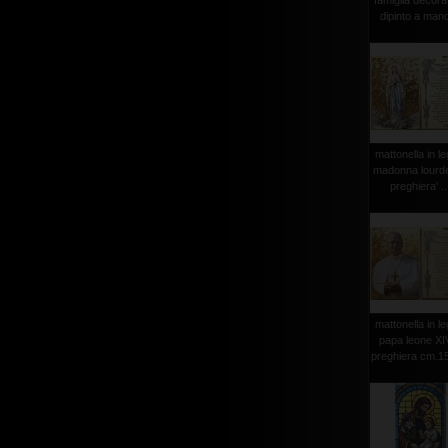
famiglia decora
dipinto a mano
mattonella in l
madonna lourd
preghiera' ..
mattonella in l
papa leone XI
preghiera cm.1