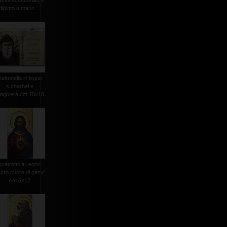
ambino decorato e
dipinto a mano ...
attonella in legno
s.charbel e
reghiera cm.15x10
quatretto in legno
cro cuore di gesu'
cm.6x12