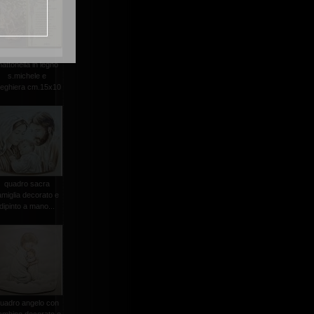
attonella in legno
s.michele e
reghiera cm.15x10
quadro sacra
amiglia decorato e
dipinto a mano...
uadro angelo con