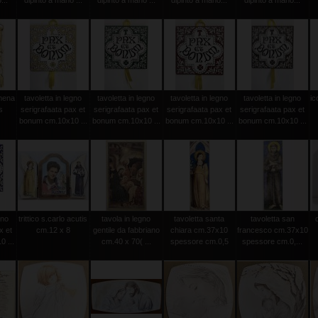
...
dipinto a mano ...
dipinto a mano ...
dipinto a mano...
dipinto a mano...
amena
tavoletta in legno
tavoletta in legno
tavoletta in legno
tavoletta in legno
ic
s
serigrafaata pax et
serigrafaata pax et
serigrafaata pax et
serigrafaata pax et
bonum cm.10x10 ...
bonum cm.10x10 ...
bonum cm.10x10 ...
bonum cm.10x10 ...
gno
trittico s.carlo acutis
tavola in legno
tavoletta santa
tavoletta san
x et
cm.12 x 8
gentile da fabbriano
chiara cm.37x10
francesco cm.37x10
 ...
cm.40 x 70( ...
spessore cm.0,5
spessore cm.0,...