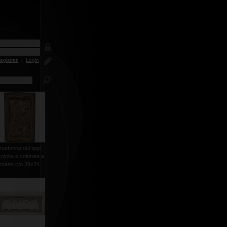
egistrati
|
Login
madonna del lippi
olpita e colorata a
mano cm.39x24