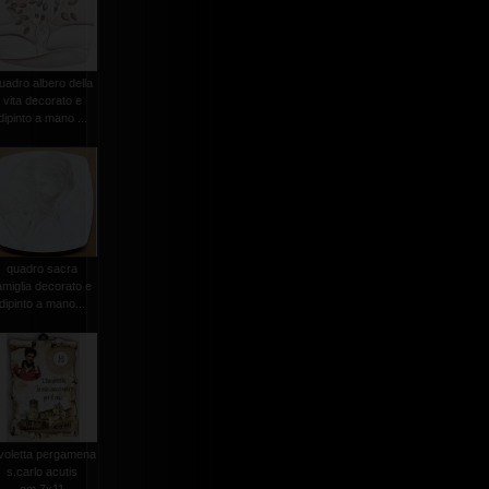
uadro albero della
vita decorato e
dipinto a mano ...
quadro sacra
amiglia decorato e
dipinto a mano...
voletta pergamena
s.carlo acutis