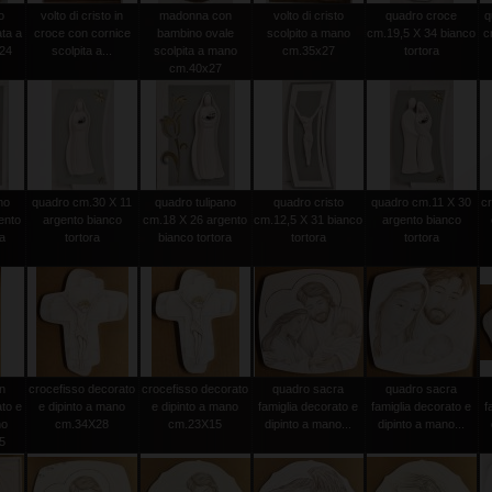
o
volto di cristo in
madonna con
volto di cristo
quadro croce
q
ata a
croce con cornice
bambino ovale
scolpito a mano
cm.19,5 X 34 bianco
c
24
scolpita a...
scolpita a mano
cm.35x27
tortora
cm.40x27
no
quadro cm.30 X 11
quadro tulipano
quadro cristo
quadro cm.11 X 30
c
ento
argento bianco
cm.18 X 26 argento
cm.12,5 X 31 bianco
argento bianco
ra
tortora
bianco tortora
tortora
tortora
n
crocefisso decorato
crocefisso decorato
quadro sacra
quadro sacra
to e
e dipinto a mano
e dipinto a mano
famiglia decorato e
famiglia decorato e
f
no
cm.34X28
cm.23X15
dipinto a mano...
dipinto a mano...
5