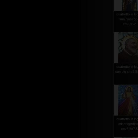
quatretto in le
san giusepp
cm.6x12
quatretto in le
san pio cm.5,5
quatretto in le
misericordio
cm.5,5x7.5