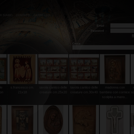
HI SIAMO
CONTATTI
CARRELLO
Email
:
Password
:
R
Cerca:
de
s.francesco cm.
tavola cantico delle
tavola cantico delle
madonna con
con
21x18
creature cm.25x20
creature cm.30x40
bambino con cornice
sc
scolpita a mano...