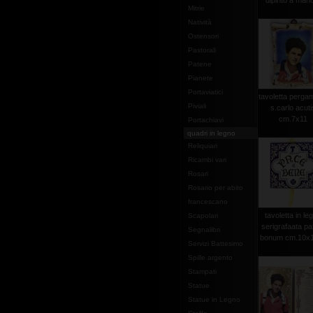
dipinto a mano
Mitrie
Natività
Ostensori
Pastorali
Patene
Pianete
Portaviatici
tavoletta perg
Piviali
s.carlo acuti
cm.7x11
Portachiavi
quadri in legno
Reliquiari
Ricambi vari
Rosari
Rosario per abito
francescano
tavoletta in le
Scapolari
serigrafaata pa
Segnalibri
bonum cm.10x10
Servizi Battesimo
Spille argento
Stampati
Statue
Statue in Legno