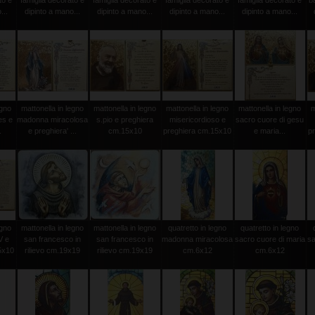
to e
famiglia decorato e
famiglia decorato e
famiglia decorato e
famiglia decorato e
b
...
dipinto a mano...
dipinto a mano...
dipinto a mano...
dipinto a mano...
egno
mattonella in legno
mattonella in legno
mattonella in legno
mattonella in legno
m
es e
madonna miracolosa
s.pio e preghiera
misericordioso e
sacro cuore di gesu
.
e preghiera' ...
cm.15x10
preghiera cm.15x10
e maria...
p
egno
mattonella in legno
mattonella in legno
quatretto in legno
quatretto in legno
V e
san francesco in
san francesco in
madonna miracolosa
sacro cuore di maria
sa
5x10
rilievo cm.19x19
rilievo cm.19x19
cm.6x12
cm.6x12