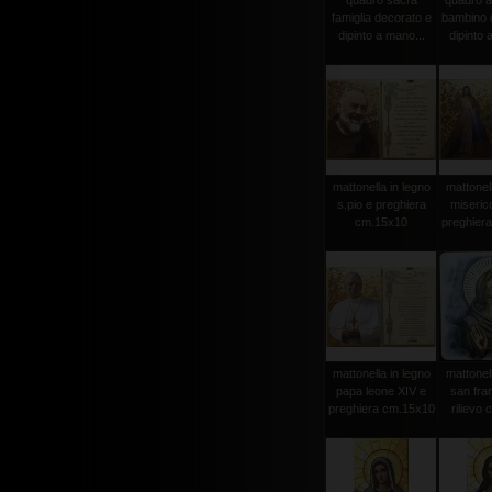
quadro sacra
quadro a
famiglia decorato e
bambino 
dipinto a mano...
dipinto 
mattonella in legno
mattonell
s.pio e preghiera
miseric
cm.15x10
preghier
mattonella in legno
mattonell
papa leone XIV e
san fra
preghiera cm.15x10
rilievo