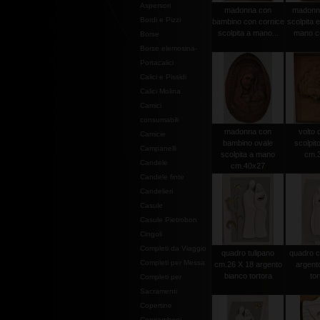
Aspersori
madonna con
madonna 
Bordi e Pizzi
bambino con cornice
scolpita e
scolpita a mano...
mano c
Borse
Borse elemosina-
Portacalici
Calici e Pissidi
Calici Molina
Camici
consumabili
madonna con
volto d
Camicie
bambino ovale
scolpit
Campanelli
scolpita a mano
cm.
Candele
cm.40x27
Candele finte
Candelieri
Casule
Casule Pietrobon
Cingoli
Completi da Viaggio
quadro tulipano
quadro c
Completi per Messa
cm.26 X 18 argento
argent
bianco tortora
tor
Completi per
Sacramenti
Copertine
Copriamboni