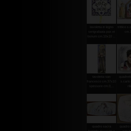
tavoletta in legno
trittico s.
serigrafaata pax et
cm.1
bonum cm.10x10 ...
tavoletta san
quadrett
francesco cm.37x10
s.carlo 
spessore cm.0,...
ril
quadro sacra
quadro