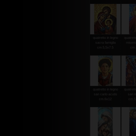
quatretto in legno
quatrett
sacra famiglia
miseri
cm.5,5x7.5
cm.
quatretto in legno
quatrett
san carlo acutis
san m
cm.6x12
cm.5