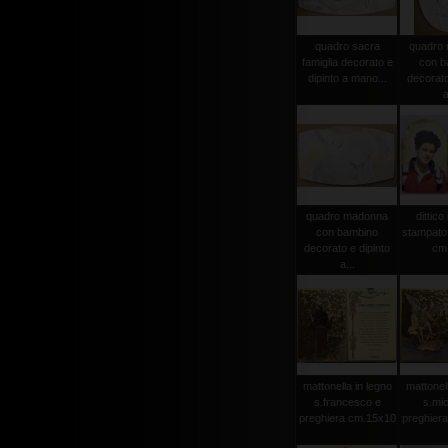
quadro sacra
quadro
famiglia decorato e
con b
dipinto a mano...
decorato
a
quadro madonna
dittico
con bambino
stampato 
decorato e dipinto
cm
a...
mattonella in legno
mattonell
s.francesco e
s.mic
preghiera cm.15x10
preghier