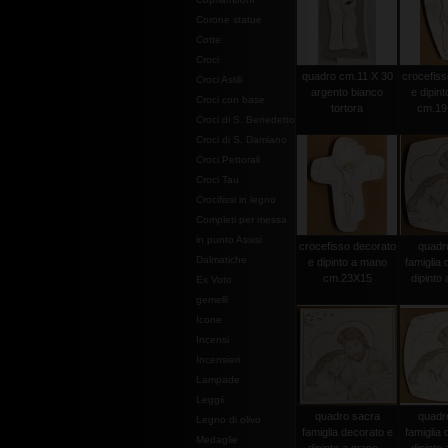
Corone statue
Cotte
Croci
quadro cm.11 X 30
crocefiss
Croci Astili
argento bianco
e dipin
Croci con base
tortora
cm.19
Croci di S. Benedetto
Croci di S. Damiano
Croci Pettorali
Croci Tau
Crocifissi in legno
Completi per messa
in punto Assisi
crocefisso decorato
quadr
Dalmatiche
e dipinto a mano
famiglia 
cm.23X15
dipinto 
Ex Voto
gemelli
Icone
Incensi
Incensieri
Lampade
Leggii
quadro sacra
quadr
Legno di olivo
famiglia decorato e
famiglia 
Medaglie