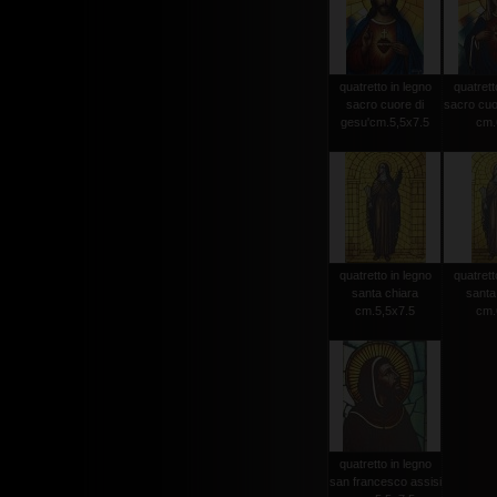
quatretto in legno
quatrett
sacro cuore di
sacro cuo
gesu'cm.5,5x7.5
cm.
quatretto in legno
quatrett
santa chiara
santa
cm.5,5x7.5
cm.
quatretto in legno
san francesco assisi