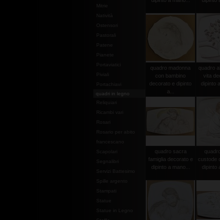
dipinto a mano...
dipinto 
Mitrie
Natività
Ostensori
Pastorali
Patene
Pianete
Portaviatici
quadro madonna
quadro al
Piviali
con bambino
vita de
decorato e dipinto
dipinto 
Portachiavi
a...
quadri in legno
Reliquiari
Ricambi vari
Rosari
Rosario per abito
francescano
quadro sacra
quadro
Scapolari
famiglia decorato e
custode 
Segnalibri
dipinto a mano...
dipinto 
Servizi Battesimo
Spille argento
Stampati
Statue
Statue in Legno