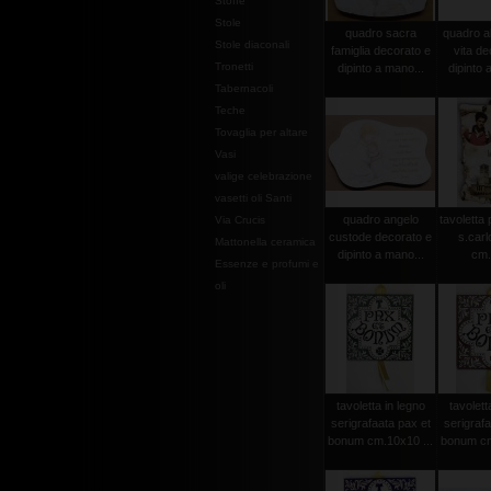
Stoffe
Stole
quadro sacra
quadro al
Stole diaconali
famiglia decorato e
vita de
Tronetti
dipinto a mano...
dipinto 
Tabernacoli
Teche
Tovaglia per altare
Vasi
valige celebrazione
vasetti oli Santi
quadro angelo
tavoletta
Via Crucis
custode decorato e
s.carl
Mattonella ceramica
dipinto a mano...
cm.
Essenze e profumi e
oli
tavoletta in legno
tavolett
serigrafaata pax et
serigrafa
bonum cm.10x10 ...
bonum cm