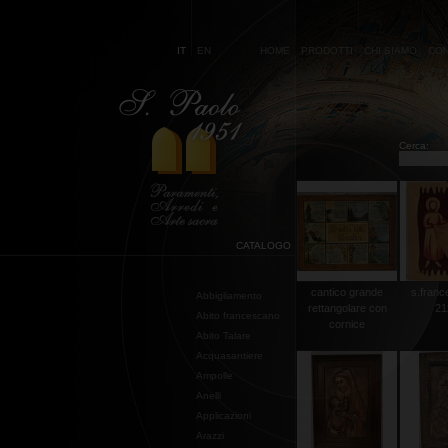
IT
EN
HOME
PRODOTTI
CHI SIAMO
CON
Cerca:
CATALOGO
cantico grande
s.franc
Abbigliamento
rettangolare con
21
Abito francescano
cornice
Abito Talare
Acquasantiere
Ampolle
Anelli
Applicazioni
Arazzi