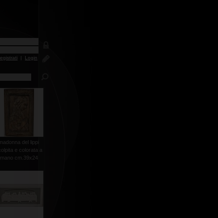
egistrati
|
Login
madonna del lippi
olpita e colorata a
mano cm.39x24