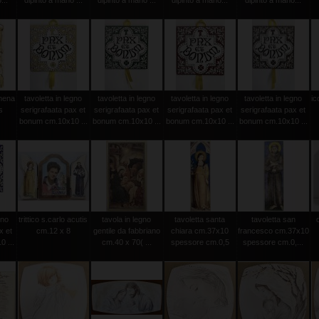
...
dipinto a mano ...
dipinto a mano ...
dipinto a mano...
dipinto a mano...
amena
tavoletta in legno
tavoletta in legno
tavoletta in legno
tavoletta in legno
ic
s
serigrafaata pax et
serigrafaata pax et
serigrafaata pax et
serigrafaata pax et
bonum cm.10x10 ...
bonum cm.10x10 ...
bonum cm.10x10 ...
bonum cm.10x10 ...
gno
trittico s.carlo acutis
tavola in legno
tavoletta santa
tavoletta san
x et
cm.12 x 8
gentile da fabbriano
chiara cm.37x10
francesco cm.37x10
 ...
cm.40 x 70( ...
spessore cm.0,5
spessore cm.0,...