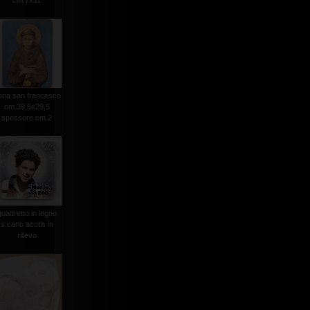
cm.7x11
ona san francesco
cm.39,5x29,5
spessore cm.2
quadretto in legno
s.carlo acutis in
rilievo