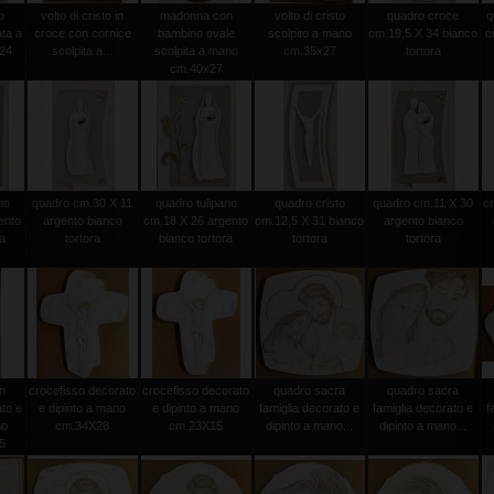
o
volto di cristo in
madonna con
volto di cristo
quadro croce
q
ata a
croce con cornice
bambino ovale
scolpito a mano
cm.19,5 X 34 bianco
c
24
scolpita a...
scolpita a mano
cm.35x27
tortora
cm.40x27
no
quadro cm.30 X 11
quadro tulipano
quadro cristo
quadro cm.11 X 30
c
ento
argento bianco
cm.18 X 26 argento
cm.12,5 X 31 bianco
argento bianco
ra
tortora
bianco tortora
tortora
tortora
n
crocefisso decorato
crocefisso decorato
quadro sacra
quadro sacra
to e
e dipinto a mano
e dipinto a mano
famiglia decorato e
famiglia decorato e
f
no
cm.34X28
cm.23X15
dipinto a mano...
dipinto a mano...
5