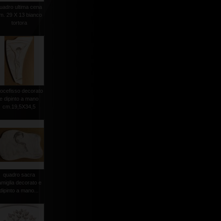
uadro ultima cena
m. 29 X 13 bianco
tortora
rocefisso decorato
e dipinto a mano
cm.19,5X34,5
quadro sacra
amiglia decorato e
dipinto a mano...