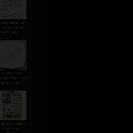
uadro albero della
vita decorato e
dipinto a mano ...
quadro sacra
amiglia decorato e
dipinto a mano...
voletta pergamena
s.carlo acutis