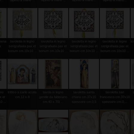
...
dipinto a mano ...
dipinto a mano ...
dipinto a mano...
dipinto a mano...
amena
tavoletta in legno
tavoletta in legno
tavoletta in legno
tavoletta in legno
ic
s
serigrafaata pax et
serigrafaata pax et
serigrafaata pax et
serigrafaata pax et
bonum cm.10x10 ...
bonum cm.10x10 ...
bonum cm.10x10 ...
bonum cm.10x10 ...
gno
trittico s.carlo acutis
tavola in legno
tavoletta santa
tavoletta san
x et
cm.12 x 8
gentile da fabbriano
chiara cm.37x10
francesco cm.37x10
 ...
cm.40 x 70( ...
spessore cm.0,5
spessore cm.0,...