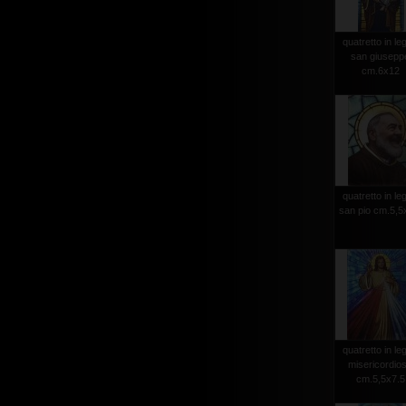
quatretto in le
san giusepp
cm.6x12
quatretto in le
san pio cm.5,5
quatretto in le
misericordio
cm.5,5x7.5