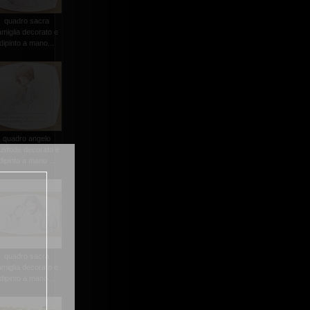
quadro sacra
amiglia decorato e
dipinto a mano...
quadro angelo
ustode decorato e
dipinto a mano ...
quadro sacra
amiglia decorato e
dipinto a mano...