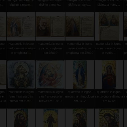
to e
famiglia decorato e
famiglia decorato e
famiglia decorato e
famiglia decorato e
b
...
dipinto a mano...
dipinto a mano...
dipinto a mano...
dipinto a mano...
egno
mattonella in legno
mattonella in legno
mattonella in legno
mattonella in legno
m
es e
madonna miracolosa
s.pio e preghiera
misericordioso e
sacro cuore di gesu
.
e preghiera' ...
cm.15x10
preghiera cm.15x10
e maria...
p
egno
mattonella in legno
mattonella in legno
quatretto in legno
quatretto in legno
V e
san francesco in
san francesco in
madonna miracolosa
sacro cuore di maria
sa
5x10
rilievo cm.19x19
rilievo cm.19x19
cm.6x12
cm.6x12