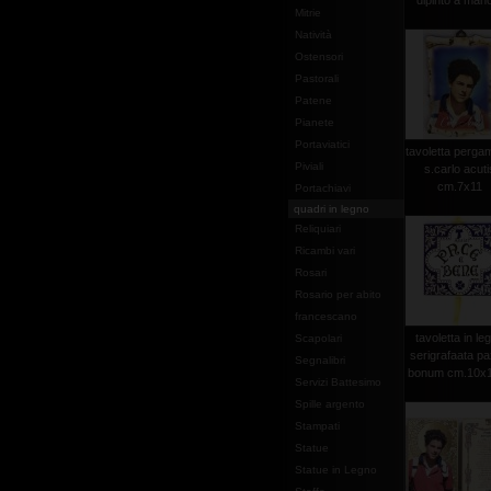
dipinto a mano
Mitrie
Natività
Ostensori
Pastorali
Patene
Pianete
Portaviatici
tavoletta perg
Piviali
s.carlo acuti
cm.7x11
Portachiavi
quadri in legno
Reliquiari
Ricambi vari
Rosari
Rosario per abito
francescano
tavoletta in le
Scapolari
serigrafaata pa
Segnalibri
bonum cm.10x10
Servizi Battesimo
Spille argento
Stampati
Statue
Statue in Legno