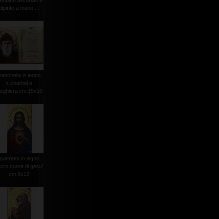
ambino decorato e
dipinto a mano ...
attonella in legno
s.charbel e
reghiera cm.15x10
quatretto in legno
cro cuore di gesu'
cm.6x12