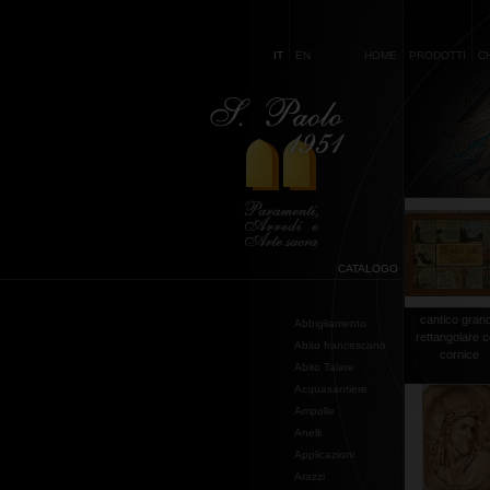
IT
EN
HOME
PRODOTTI
C
CATALOGO
cantico gran
Abbigliamento
rettangolare 
Abito francescano
cornice
Abito Talare
Acquasantiere
Ampolle
Anelli
Applicazioni
Arazzi