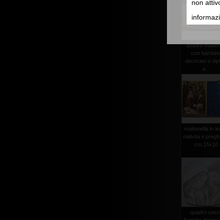
non attiv
informazi
quadro mado
con bambin
decorato e dip
a...
mattonella in l
nativita e pregh
cm.15x10
quadro sacr