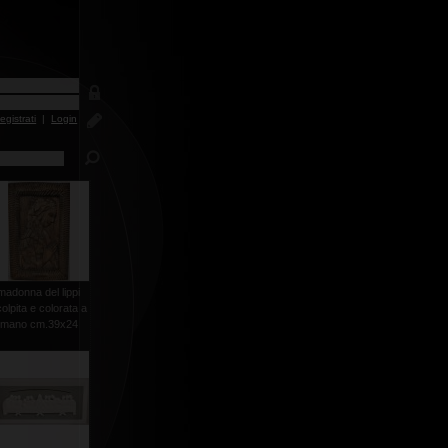
egistrati
|
Login
madonna del lippi
olpita e colorata a
mano cm.39x24