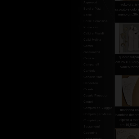
Aspersori
volto di crist
Bordi e Pizzi
scolpito e color
mano cm.36x
Borse
Borse elemosina-
Portacalici
Calici e Pissidi
Calici Molina
Camici
consumabili
quadro tulipa
Camicie
cm.26 X 18 arg
Campanelli
bianco torto
Candele
Candele finte
Candelieri
Casule
Casule Pietrobon
Cingoli
Completi da Viaggio
madonna co
Completi per Messa
bambino decora
dipinto a ma
Completi per
cm.19,5X34,
Sacramenti
Copertine
Copriamboni