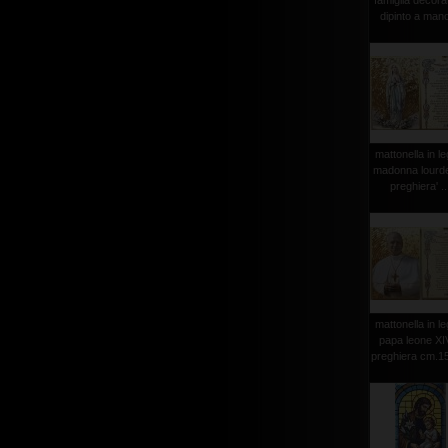
famiglia decora
dipinto a mano
mattonella in l
madonna lourd
preghiera' ..
mattonella in l
papa leone XI
preghiera cm.1