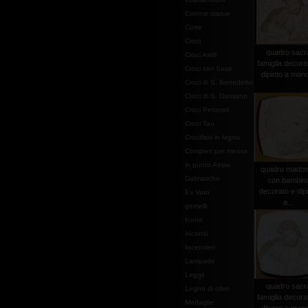
Corone statue
Cotte
Croci
quadro sacr
Croci Astili
famiglia decora
Croci con base
dipinto a mano
Croci di S. Benedetto
Croci di S. Damiano
Croci Pettorali
Croci Tau
Crocifissi in legno
Completi per messa
in punto Assisi
quadro mado
Dalmatiche
con bambin
decorato e dip
Ex Voto
a...
gemelli
Icone
Incensi
Incensieri
Lampade
Leggii
quadro sacr
Legno di olivo
famiglia decora
Medaglie