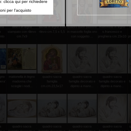
o: clicca qui per richiedere
oni per l'acquisto
nna
dittico in legno
tavola in legno con
quadro buon pastore
mattonella in legno
m
o
stampato con rilievo
rilevo cm.7,5 x 5,5
in massello foglia oro
s.francesco e
into
cm.7x9
con soggetto ...
preghiera cm.15x10
p
egno
mattonella in legno
quadro sacra
quadro sacra
quadro sacra
iera'
madonna che
famiglia
famiglia decorato e
famiglia decorato e
f
scioglie i nodi...
cm.cm.23,5x17
dipinto a mano...
dipinto a mano...
a
quadro sacra
quadro sacra
quadro sacra
quadro sacra
q