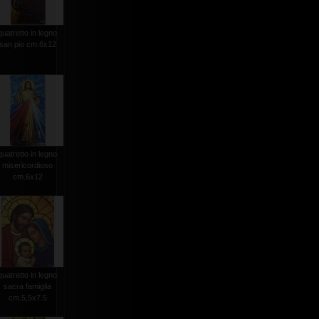
quatretto in legno
san pio cm.6x12
quatretto in legno
misericordioso
cm.6x12
quatretto in legno
sacra famiglia
cm.5,5x7.5