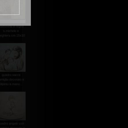
attonella in legno
s.michele e
reghiera cm.15x10
quadro sacra
amiglia decorato e
dipinto a mano...
uadro angelo con