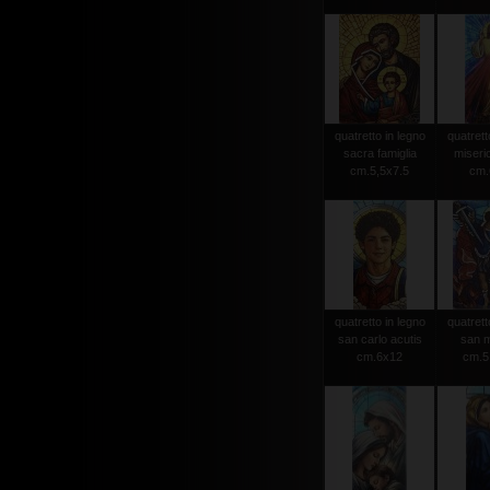
quatretto in legno
quatrett
sacra famiglia
miseri
cm.5,5x7.5
cm.
quatretto in legno
quatrett
san carlo acutis
san m
cm.6x12
cm.5