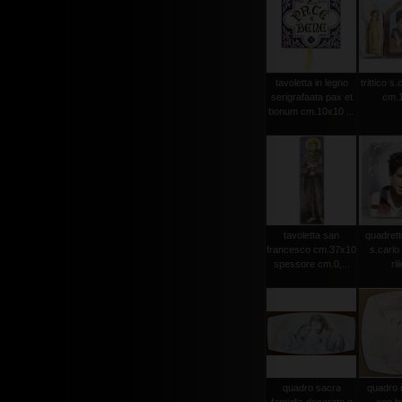
tavoletta in legno
trittico s.
serigrafaata pax et
cm.1
bonum cm.10x10 ...
tavoletta san
quadrett
francesco cm.37x10
s.carlo 
spessore cm.0,...
ril
quadro sacra
quadro