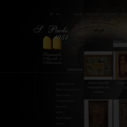
IT
EN
HOME
PRODOTTI
CHI SIAMO
CON
Cerca:
CATALOGO
cantico grande
s.franc
Abbigliamento
rettangolare con
21
Abito francescano
cornice
Abito Talare
Acquasantiere
Ampolle
Anelli
Applicazioni
Arazzi