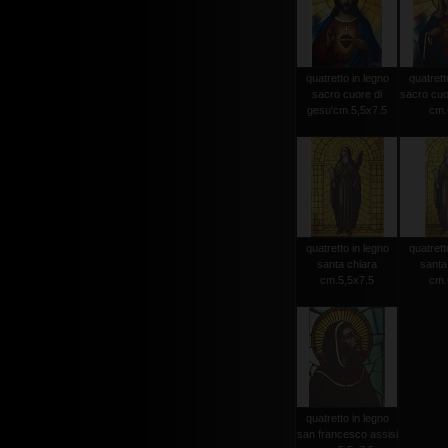
quatretto in legno
quatrett
sacro cuore di
sacro cuo
gesu'cm.5,5x7.5
cm.
quatretto in legno
quatrett
santa chiara
santa
cm.5,5x7.5
cm.
quatretto in legno
san francesco assisi