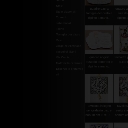
Stoffe
Stole
quadro sacra
quadro al
Stole diaconali
famiglia decorato e
vita de
Tronetti
dipinto a mano...
dipinto 
Tabernacoli
Teche
Tovaglia per altare
Vasi
valige celebrazione
vasetti oli Santi
quadro angelo
tavoletta
Via Crucis
custode decorato e
s.carl
Mattonella ceramica
dipinto a mano...
cm.
Essenze e profumi e
oli
tavoletta in legno
tavolett
serigrafaata pax et
serigrafa
bonum cm.10x10 ...
bonum cm