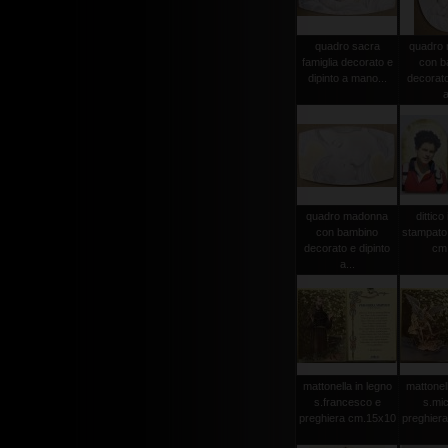
quadro sacra
quadro
famiglia decorato e
con b
dipinto a mano...
decorato
a
quadro madonna
dittico
con bambino
stampato 
decorato e dipinto
cm
a...
mattonella in legno
mattonell
s.francesco e
s.mic
preghiera cm.15x10
preghier