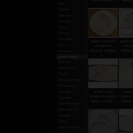
dipinto a mano...
dipinto 
Mitrie
Natività
Ostensori
Pastorali
Patene
Pianete
Portaviatici
quadro madonna
quadro al
Piviali
con bambino
vita de
decorato e dipinto
dipinto 
Portachiavi
a...
quadri in legno
Reliquiari
Ricambi vari
Rosari
Rosario per abito
francescano
quadro sacra
quadro
Scapolari
famiglia decorato e
custode 
Segnalibri
dipinto a mano...
dipinto 
Servizi Battesimo
Spille argento
Stampati
Statue
Statue in Legno