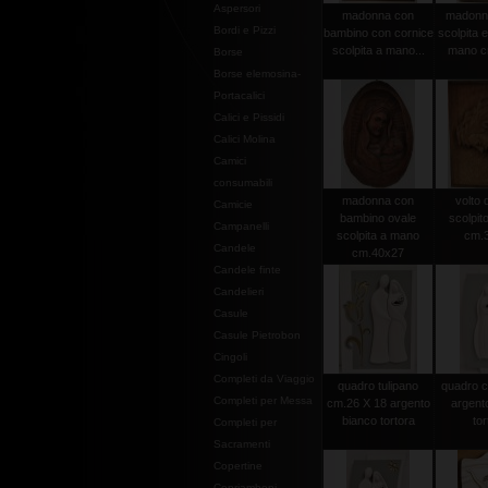
Aspersori
madonna con
madonna 
Bordi e Pizzi
bambino con cornice
scolpita e
scolpita a mano...
mano c
Borse
Borse elemosina-
Portacalici
Calici e Pissidi
Calici Molina
Camici
consumabili
madonna con
volto d
Camicie
bambino ovale
scolpit
Campanelli
scolpita a mano
cm.
Candele
cm.40x27
Candele finte
Candelieri
Casule
Casule Pietrobon
Cingoli
Completi da Viaggio
quadro tulipano
quadro c
Completi per Messa
cm.26 X 18 argento
argent
bianco tortora
tor
Completi per
Sacramenti
Copertine
Copriamboni