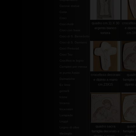
Corone statue
Cotte
Croci
quadro cm.11 X 30
crocefiss
Croci Astili
argento bianco
e dipin
Croci con base
tortora
cm.19
Croci di S. Benedetto
Croci di S. Damiano
Croci Pettorali
Croci Tau
Crocifissi in legno
Completi per messa
in punto Assisi
crocefisso decorato
quadr
Dalmatiche
e dipinto a mano
famiglia 
cm.23X15
dipinto 
Ex Voto
gemelli
Icone
Incensi
Incensieri
Lampade
Leggii
quadro sacra
quadr
Legno di olivo
famiglia decorato e
famiglia 
Medaglie