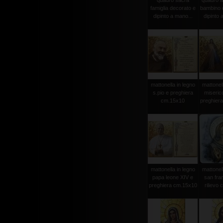
quadro sacra
quadro a
famiglia decorato e
bambino 
dipinto a mano...
dipinto 
mattonella in legno
mattonell
s.pio e preghiera
miseric
cm.15x10
preghier
mattonella in legno
mattonell
papa leone XIV e
san fra
preghiera cm.15x10
rilievo